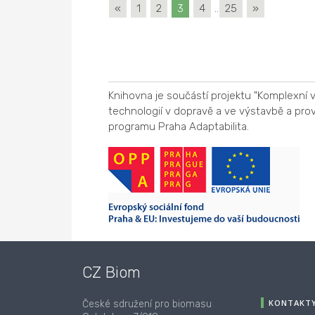
«
1
2
3
4
..
25
»
Knihovna je součástí projektu "Komplexní
technologií v dopravě a ve výstavbě a pro
programu Praha Adaptabilita.
CZ Biom
KONTAKT
České sdružení pro biomasu