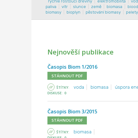
rychle rostoucí dřeviny
elektromobilita
vod
paliva
vítr
slunce
země
biomasa
biood
biomasy
bioplyn
pěstování biomasy
pelety
Nejnověší publikace
Časopis Biom 1/2016
STÁHNOUT PDF
voda
biomasa
úspora ene
ŠTÍTKY:
DISKUSE: 0
Časopis Biom 3/2015
STÁHNOUT PDF
biomasa
ŠTÍTKY:
DISKUSE: 0