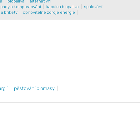
a
biopaliva
alternativní
pady a kompostování
kapalná biopaliva
spalování
 a brikety
obnovitelné zdroje energie
rgií
pěstování biomasy