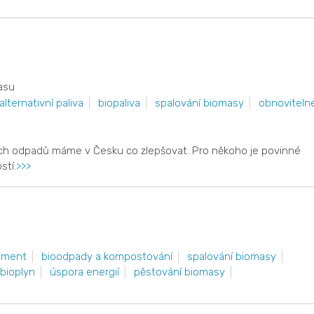
masu
alternativní paliva
biopaliva
spalování biomasy
obnoviteln
elných odpadů máme v Česku co zlepšovat. Pro někoho je povinné
stí.
>>>
ement
bioodpady a kompostování
spalování biomasy
bioplyn
úspora energií
pěstování biomasy