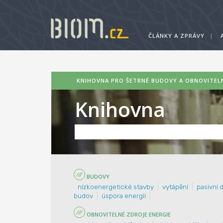
ČLÁNKY A ZPRÁVY
|
KNIHOVNA PRO ŠETRNÉ BUDOVY A OBNOVITELN
Knihovna
BUDOVY
nízkoenergetické stavby
vytápění
pasivní 
budov
úspora energií
OBNOVITELNÉ ZDROJE ENERGIE