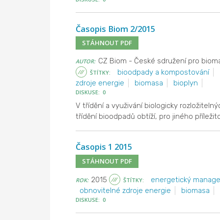
Časopis Biom 2/2015
STÁHNOUT PDF
CZ Biom - České sdružení pro bio
AUTOR:
bioodpady a kompostování
ŠTÍTKY:
zdroje energie
biomasa
bioplyn
DISKUSE: 0
V třídění a využivání biologicky rozložit
třídění bioodpadů obtíží, pro jiného příležito
Časopis 1 2015
STÁHNOUT PDF
2015
energetický manag
ROK:
ŠTÍTKY:
obnovitelné zdroje energie
biomasa
DISKUSE: 0