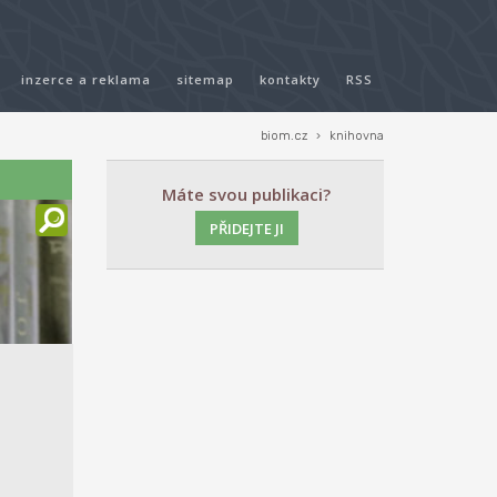
inzerce a reklama
sitemap
kontakty
RSS
biom.cz
›
knihovna
Máte svou publikaci?