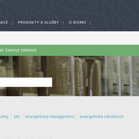
AKCE
|
PRODUKTY A SLUŽBY
|
O BIOMU
|
É ZDROJE ENERGIE
domy
tzb
energetický management
energetická náročnost