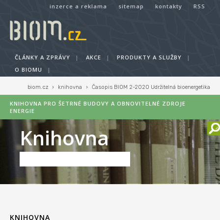
inzerce a reklama
sitemap
kontakty
RSS
ČLÁNKY A ZPRÁVY
|
AKCE
|
PRODUKTY A SLUŽBY
|
O BIOMU
|
biom.cz
›
knihovna
›
Časopis BIOM 2-2020 Udržitelná bioenergetika
KNIHOVNA PRO ŠETRNÉ BUDOVY A OBNOVITELNÉ ZDROJE
ENERGIE
Knihovna
KNIHOVNA