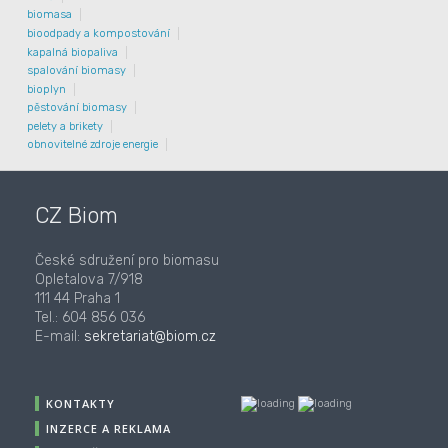
biomasa
bioodpady a kompostování
kapalná biopaliva
spalování biomasy
bioplyn
pěstování biomasy
pelety a brikety
obnovitelné zdroje energie
CZ Biom
České sdružení pro biomasu
Opletalova 7/918
111 44 Praha 1
Tel.: 604 856 036
E-mail:
sekretariat@biom.cz
KONTAKTY
INZERCE A REKLAMA