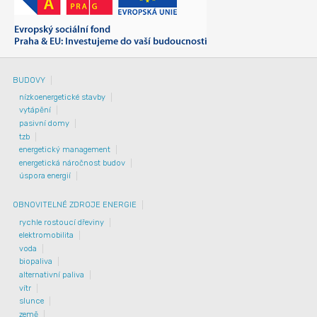
BUDOVY
nízkoenergetické stavby
vytápění
pasivní domy
tzb
energetický management
energetická náročnost budov
úspora energií
OBNOVITELNÉ ZDROJE ENERGIE
rychle rostoucí dřeviny
elektromobilita
voda
biopaliva
alternativní paliva
vítr
slunce
země