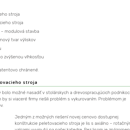
eho stroja
cieho stroja
0 – modulová stavba
nový tvar výliskov
u
so zvýšenou vlhkosťou
atentovo chránené.
ovacieho stroja
y bolo možné nasadiť v stolárskych a drevospracujúcich podniko
by si viaceré firmy riešili problém s vykurovaním. Problémom je
v.
Jedným z možných riešení novej cenovo dostupnej
konštrukcie peletovacieho stroja je lis s axiálno – rotačný
valcami vyvinutý na našej katedre. Rez lisom je znázornen