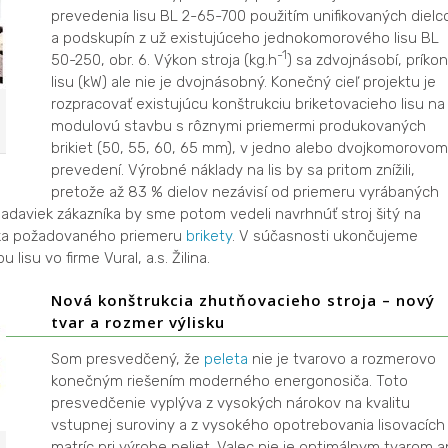
prevedenia lisu BL 2-65-700 použitím unifikovaných dielc
a podskupín z už existujúceho jednokomorového lisu BL
-1
50-250, obr. 6. Výkon stroja (kg.h
) sa zdvojnásobí, príkon
lisu (kW) ale nie je dvojnásobný. Konečný cieľ projektu je
rozpracovať existujúcu konštrukciu briketovacieho lisu na
modulovú stavbu s rôznymi priemermi produkovaných
brikiet (50, 55, 60, 65 mm), v jedno alebo dvojkomorovom
prevedení. Výrobné náklady na lis by sa pritom znížili,
pretože až 83 % dielov nezávisí od priemeru vyrábaných
žiadaviek zákazníka by sme potom vedeli navrhnúť stroj šitý na
iska požadovaného priemeru
brikety
. V súčasnosti ukončujeme
isu vo firme Vural, a.s. Žilina.
Nová konštrukcia zhutňovacieho stroja – nový
tvar a rozmer výlisku
Som presvedčený, že
peleta
nie je tvarovo a rozmerovo
konečným riešením moderného energonosiča. Toto
presvedčenie vyplýva z vysokých nárokov na kvalitu
vstupnej suroviny a z vysokého opotrebovania lisovacích
matríc pri výrobe peliet. Valec nie je optimálnym tvarom a