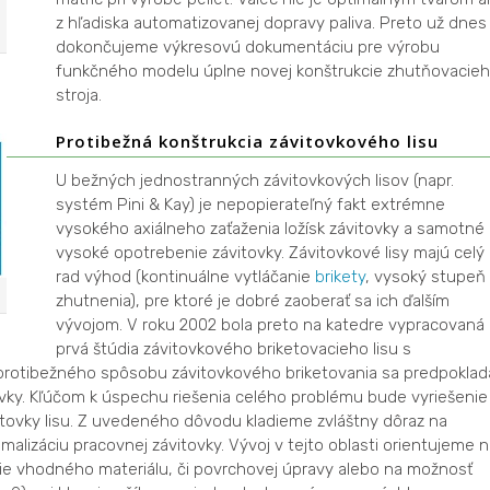
z hľadiska automatizovanej dopravy paliva. Preto už dnes
dokončujeme výkresovú dokumentáciu pre výrobu
funkčného modelu úplne novej konštrukcie zhutňovacie
stroja.
Protibežná konštrukcia závitovkového lisu
U bežných jednostranných závitovkových lisov (napr.
systém Pini & Kay) je nepopierateľný fakt extrémne
vysokého axiálneho zaťaženia ložísk závitovky a samotné
vysoké opotrebenie závitovky. Závitovkové lisy majú celý
rad výhod (kontinuálne vytláčanie
brikety
, vysoký stupeň
zhutnenia), pre ktoré je dobré zaoberať sa ich ďalším
vývojom. V roku 2002 bola preto na katedre vypracovaná
prvá štúdia závitovkového briketovacieho lisu s
U protibežného spôsobu závitovkového briketovania sa predpoklad
tovky. Kľúčom k úspechu riešenia celého problému bude vyriešenie
ovky lisu. Z uvedeného dôvodu kladieme zvláštny dôraz na
alizáciu pracovnej závitovky. Vývoj v tejto oblasti orientujeme n
nie vhodného materiálu, či povrchovej úpravy alebo na možnosť