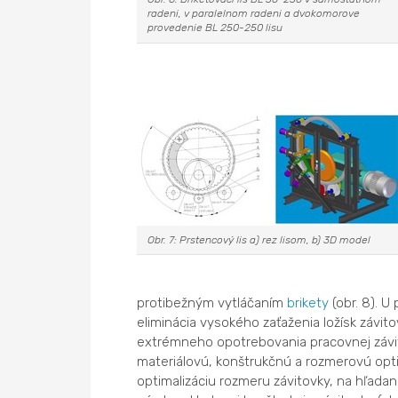
radeni, v paralelnom radeni a dvokomorove
provedenie BL 250-250 lisu
Obr. 7: Prstencový lis a) rez lisom, b) 3D model
protibežným vytláčaním
brikety
(obr. 8). 
eliminácia vysokého zaťaženia ložísk závi
extrémneho opotrebovania pracovnej závit
materiálovú, konštrukčnú a rozmerovú optim
optimalizáciu rozmeru závitovky, na hľada