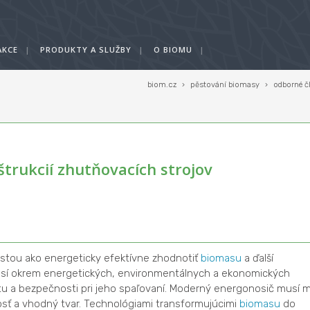
AKCE
|
PRODUKTY A SLUŽBY
|
O BIOMU
|
biom.cz
›
pěstování biomasy
›
odborné č
trukcií zhutňovacích strojov
stou ako energeticky efektívne zhodnotiť
biomasu
a ďalší
í okrem energetických, environmentálnych a ekonomických
ortu a bezpečnosti pri jeho spaľovaní. Moderný energonosič musí 
osť a vhodný tvar. Technológiami transformujúcimi
biomasu
do