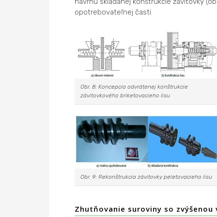
návrhu skladanej konštrukcie závitovky (ob
opotrebovateľnej časti.
Obr. 8: Koncepcia odvrátenej konštrukcie
závitovkového briketovacieho lisu
Obr. 9: Rekonštrukcia závitovky peletovacieho lisu
Zhutňovanie suroviny so zvýšenou 