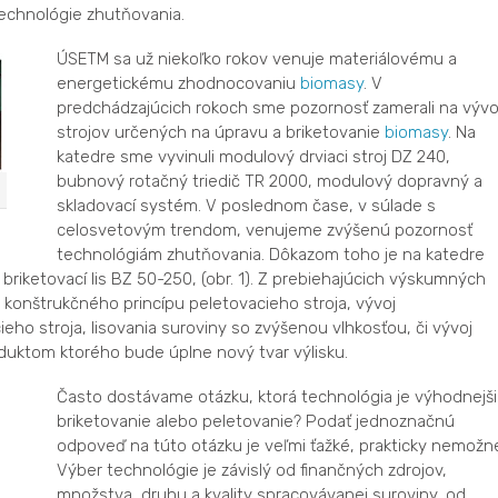
technológie zhutňovania.
ÚSETM sa už niekoľko rokov venuje materiálovému a
energetickému zhodnocovaniu
biomasy
. V
predchádzajúcich rokoch sme pozornosť zamerali na vývo
strojov určených na úpravu a briketovanie
biomasy
. Na
katedre sme vyvinuli modulový drviaci stroj DZ 240,
bubnový rotačný triedič TR 2000, modulový dopravný a
skladovací systém. V poslednom čase, v súlade s
celosvetovým trendom, venujeme zvýšenú pozornosť
technológiám zhutňovania. Dôkazom toho je na katedre
iketovací lis BZ 50-250, (obr. 1). Z prebiehajúcich výskumných
konštrukčného princípu peletovacieho stroja, vývoj
eho stroja, lisovania suroviny so zvýšenou vlhkosťou, či vývoj
duktom ktorého bude úplne nový tvar výlisku.
Často dostávame otázku, ktorá technológia je výhodnejši
briketovanie alebo peletovanie? Podať jednoznačnú
odpoveď na túto otázku je veľmi ťažké, prakticky nemožn
Výber technológie je závislý od finančných zdrojov,
množstva, druhu a kvality spracovávanej suroviny, od