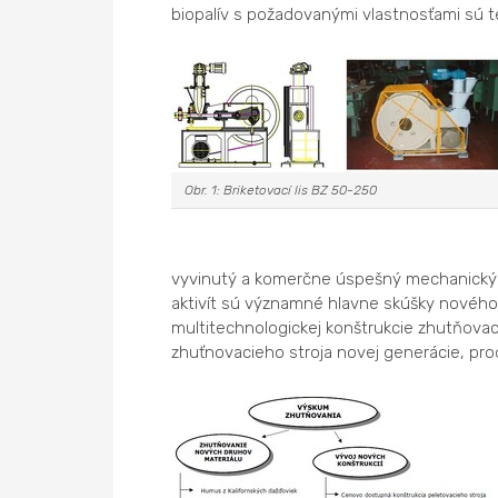
biopalív s požadovanými vlastnosťami sú 
Obr. 1: Briketovací lis BZ 50-250
vyvinutý a komerčne úspešný mechanický br
aktivít sú významné hlavne skúšky nového 
multitechnologickej konštrukcie zhutňovaci
zhuťnovacieho stroja novej generácie, pro