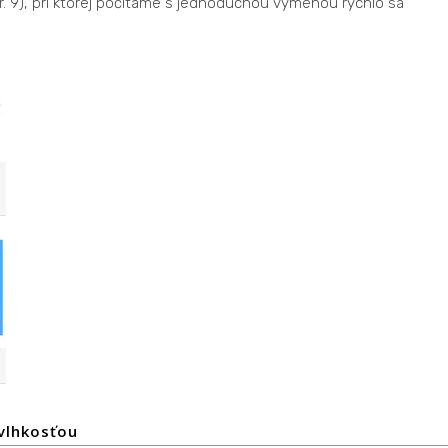
r. 9), pri ktorej počítame s jednoduchou výmenou rýchlo sa
vlhkosťou