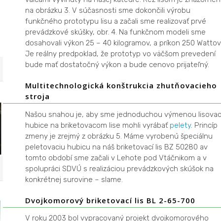
na obrázku 3. V súčasnosti sme dokončili výrobu
funkčného prototypu lisu a začali sme realizovať prvé
prevádzkové skúšky, obr. 4. Na funkčnom modeli sme
dosahovali výkon 25 – 40 kilogramov, a príkon 250 Wattov
Je reálny predpoklad, že prototyp vo väčšom prevedení
bude mať dostatočný výkon a bude cenovo prijateľný.
Multitechnologická konštrukcia zhutňovacieho
stroja
Našou snahou je, aby sme jednoduchou výmenou lisovac
hubice na briketovacom lise mohli vyrábať
pelety
. Princíp
zmeny je zrejmý z obrázku 5. Máme vyrobenú špeciálnu
peletovaciu hubicu na náš briketovací lis BZ 50280 av
tomto období sme začali v Lehote pod Vtáčnikom a v
spolupráci SDVÚ s realizáciou prevádzkových skúšok na
konkrétnej surovine – slame.
Dvojkomorový briketovací lis BL 2-65-700
V roku 2003 bol vypracovaný projekt dvojkomorového