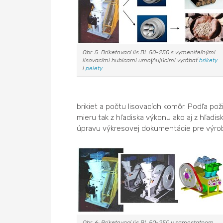
Obr. 5: Briketovací lis BL 50-250 s vymeniteľnými
lisovacími hubicami umoţňujúcimi vyrábať
brikety
i
pelety
brikiet a počtu lisovacích komôr. Podľa po
mieru tak z hľadiska výkonu ako aj z hľad
úpravu výkresovej dokumentácie pre výrobu l
Obr. 6: Briketovací lis BL 50-250 v samostatnom