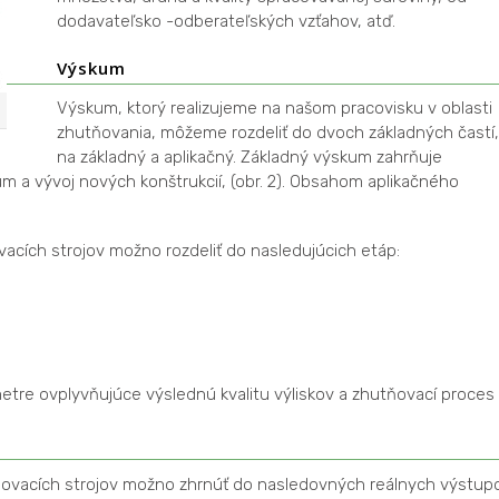
dodavateľsko -odberateľských vzťahov, atď.
Výskum
Výskum, ktorý realizujeme na našom pracovisku v oblasti
zhutňovania, môžeme rozdeliť do dvoch základných častí,
na základný a aplikačný. Základný výskum zahrňuje
 a vývoj nových konštrukcií, (obr. 2). Obsahom aplikačného
acích strojov možno rozdeliť do nasledujúcich etáp:
tre ovplyvňujúce výslednú kvalitu výliskov a zhutňovací proces
ňovacích strojov možno zhrnúť do nasledovných reálnych výstup