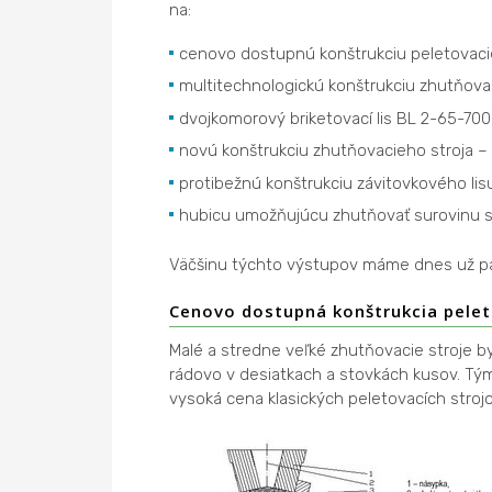
na:
cenovo dostupnú konštrukciu peletovaci
multitechnologickú konštrukciu zhutňova
dvojkomorový briketovací lis BL 2-65-70
novú konštrukciu zhutňovacieho stroja – 
protibežnú konštrukciu závitovkového lis
hubicu umožňujúcu zhutňovať surovinu 
Väčšinu týchto výstupov máme dnes už p
Cenovo dostupná konštrukcia pelet
Malé a stredne veľké zhutňovacie stroje b
rádovo v desiatkach a stovkách kusov. Tým 
vysoká cena klasických peletovacích strojo