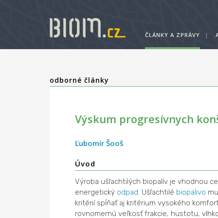
ČLÁNKY A ZPRÁVY
|
odborné články
Výskum progresívnych konš
Ľubomír Šooš
Úvod
Výroba
ušľachtilých
biopalív je vhodnou ce
energetický
odpad
. Ušľachtilé
biopalivo
mus
kritérií spĺňať aj kritérium vysokého komf
rovnomernú veľkosť frakcie, hustotu, vlhk