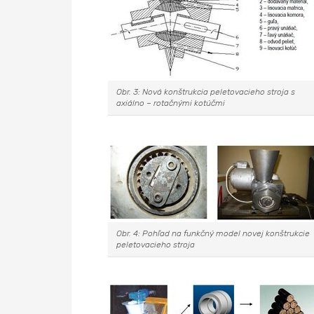
Obr. 3: Nová konštrukcia peletovacieho stroja s
axiálno – rotačnými kotúčmi
Obr. 4: Pohľad na funkčný model novej konštrukcie
peletovacieho stroja