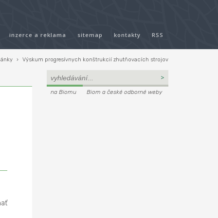
inzerce a reklama
sitemap
kontakty
RSS
lánky
›
Výskum progresívnych konštrukcií zhutňovacích strojov
na Biomu
Biom a české odborné weby
mať