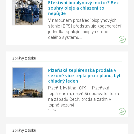
Efektivní bioplynový motor? Bez
souhry oleje a chlazení to
nepůjde
V náročném prostředí bioplynových
stanic (BPS) představuje kogenerační
jednotka spalující bioplyn srdce
celého systému...
Zprávy z tisku
Plzeňská teplárenská prodala v
sezoně více tepla proti plánu, byl
chladný leden
Plzeň 1. května (ČTK) - Plzeňská
teplárenská, největší dodavatel tepla
na západě Čech, prodala zatím v
topné sezoně..
1.5.26
Zprávy z tisku