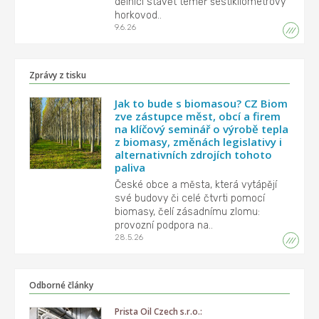
dělníci stavět téměř šestikilometrový
horkovod..
9.6.26
Zprávy z tisku
Jak to bude s biomasou? CZ Biom
zve zástupce měst, obcí a firem
na klíčový seminář o výrobě tepla
z biomasy, změnách legislativy i
alternativních zdrojích tohoto
paliva
České obce a města, která vytápějí
své budovy či celé čtvrti pomocí
biomasy, čelí zásadnímu zlomu:
provozní podpora na..
28.5.26
Odborné články
Prista Oil Czech s.r.o.: