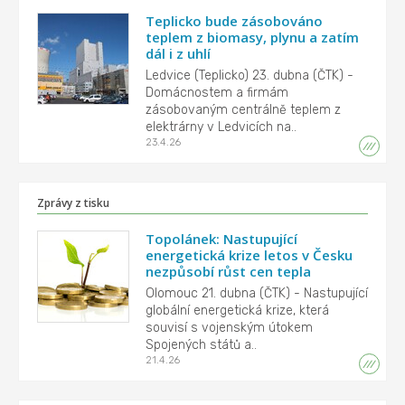
Teplicko bude zásobováno
teplem z biomasy, plynu a zatím
dál i z uhlí
Ledvice (Teplicko) 23. dubna (ČTK) -
Domácnostem a firmám
zásobovaným centrálně teplem z
elektrárny v Ledvicích na..
23.4.26
Zprávy z tisku
Topolánek: Nastupující
energetická krize letos v Česku
nezpůsobí růst cen tepla
Olomouc 21. dubna (ČTK) - Nastupující
globální energetická krize, která
souvisí s vojenským útokem
Spojených států a..
21.4.26