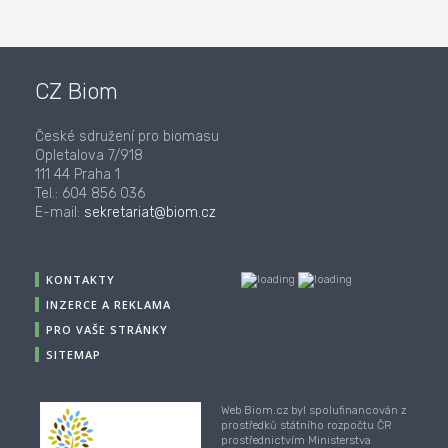
CZ Biom
České sdružení pro biomasu
Opletalova 7/918
111 44 Praha 1
Tel.: 604 856 036
E-mail:
sekretariat@biom.cz
KONTAKTY
INZERCE A REKLAMA
PRO VAŠE STRÁNKY
SITEMAP
Web Biom.cz byl spolufinancován z
prostředků státního rozpočtu ČR
prostřednictvím Ministerstva