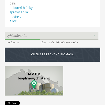
další
odborné články
zprávy z tisku
novinky
akce
na Biomu
Biom a české odborné weby
CÍLENĚ PĚSTOVANÁ BIOMASA
M A P A
bioplynových stanic