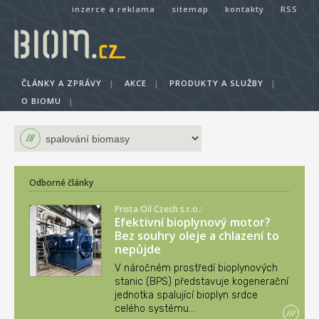
inzerce a reklama
sitemap
kontakty
RSS
ČLÁNKY A ZPRÁVY
|
AKCE
|
PRODUKTY A SLUŽBY
|
O BIOMU
|
Odborné články
Prista Oil Czech s.r.o.:
Efektivní bioplynový motor?
Bez souhry oleje a chlazení to
nepůjde
V náročném prostředí bioplynových
stanic (BPS) představuje kogenerační
jednotka spalující bioplyn srdce
celého systému...