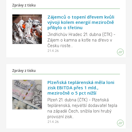
Zprávy z tisku
Zájemců o topení dřevem kvůli
vývoji kolem energií meziročně
přibylo o třetinu
Jindřichův Hradec 21. dubna (ČTK) -
Zájem o kamna a kotle na dřevo v
Česku roste...
21.4.26
Zprávy z tisku
Plzeňská teplárenská měla loni
zisk EBITDA přes 1 mld.,
meziročně o 5 pct nižší
Plzeň 21. dubna (ČTK) - Plzeňská
teplárenská, největší dodavatel tepla
na západě Čech, snížila loni hrubý
provozní zisk..
21.4.26