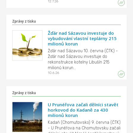
12.7.26
Zprávy z tisku
Žďár nad Sázavou investuje do
vybudování vlastní teplárny 215
milionů korun
Žďár nad Sázavou 10. června (ČTK) -
Žďár nad Sázavou investuje do
rekonstrukce kotelny Libušín 215
milionů korun...
10.6.26
Zprávy z tisku
U Prunéřova začali dělníci stavět
horkovod do Kadaně za 430
milionů korun
Kadaň (Chomutovsko) 9. června (ČTK)
- U Prunéřova na Chomutovsku začali