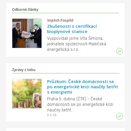
Odborné články
Vojtěch Pospíšil:
Zkušenosti s certifikací
bioplynové stanice
Vyzpovídali jsme Víta Šimona,
jednatele společnosti Malečská
energetická s.r.o...
Zprávy z tisku
Průzkum: České domácnosti se
po energetické krizi naučily šetřit
s energiemi
Praha 5. dubna (ČTK) - České
domácnosti se po energetické krizi
naučily šetřit...
5.4.26