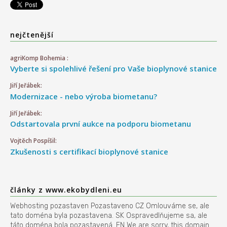
nejčtenější
agriKomp Bohemia :
Vyberte si spolehlivé řešení pro Vaše bioplynové stanice
Jiří Jeřábek:
Modernizace - nebo výroba biometanu?
Jiří Jeřábek:
Odstartovala první aukce na podporu biometanu
Vojtěch Pospíšil:
Zkušenosti s certifikací bioplynové stanice
články z www.ekobydleni.eu
Webhosting pozastaven Pozastaveno CZ Omlouváme se, ale
tato doména byla pozastavena. SK Ospravedlňujeme sa, ale
táto doména bola pozastavená. EN We are sorry, this domain