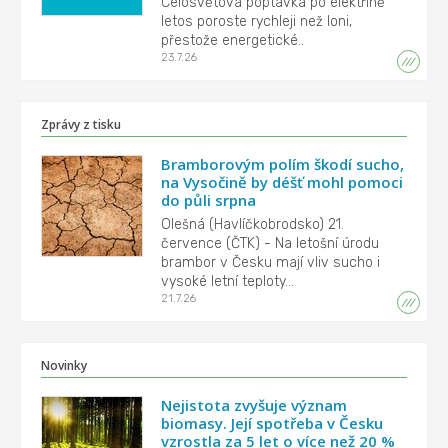
Celosvětová poptávka po elektřině
letos poroste rychleji než loni,
přestože energetické..
23.7.26
Zprávy z tisku
Bramborovým polím škodí sucho,
na Vysočině by déšť mohl pomoci
do půli srpna
Olešná (Havlíčkobrodsko) 21.
července (ČTK) - Na letošní úrodu
brambor v Česku mají vliv sucho i
vysoké letní teploty...
21.7.26
Novinky
Nejistota zvyšuje význam
biomasy. Její spotřeba v Česku
vzrostla za 5 let o více než 20 %