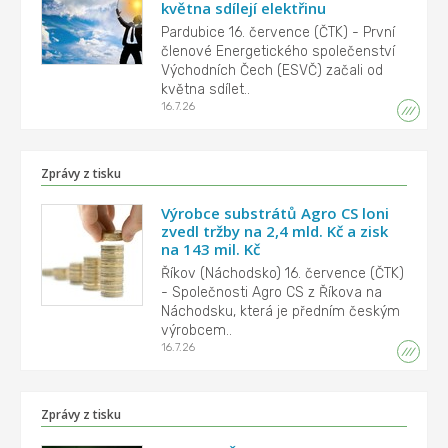
května sdílejí elektřinu
Pardubice 16. července (ČTK) - První
členové Energetického společenství
Východních Čech (ESVČ) začali od
května sdílet..
16.7.26
Zprávy z tisku
Výrobce substrátů Agro CS loni
zvedl tržby na 2,4 mld. Kč a zisk
na 143 mil. Kč
Říkov (Náchodsko) 16. července (ČTK)
- Společnosti Agro CS z Říkova na
Náchodsku, která je předním českým
výrobcem..
16.7.26
Zprávy z tisku