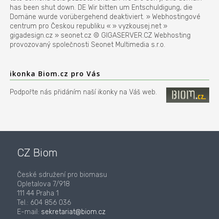
has been shut down. DE Wir bitten um Entschuldigung, die
Domäne wurde vorübergehend deaktiviert. » Webhostingové
centrum pro Českou republiku « » vyzkousej.net »
gigadesign.cz » seonet.cz © GIGASERVER.CZ Webhosting
provozovaný společnosti Seonet Multimedia s.r.o.
ikonka Biom.cz pro Vás
Podpořte nás přidáním naší ikonky na Váš web.
CZ Biom
České sdružení pro biomasu
Opletalova 7/918
111 44 Praha 1
Tel.: 604 856 036
E-mail:
sekretariat@biom.cz