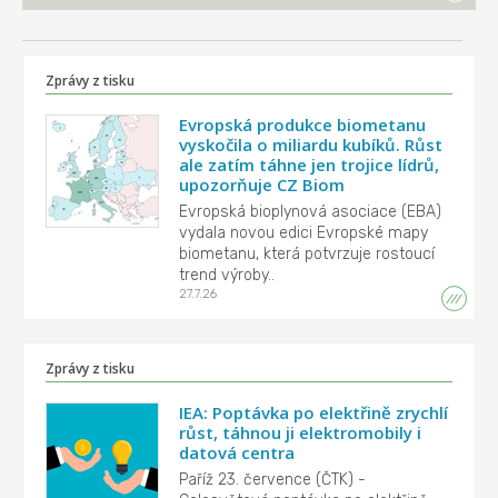
Zprávy z tisku
Evropská produkce biometanu
vyskočila o miliardu kubíků. Růst
ale zatím táhne jen trojice lídrů,
upozorňuje CZ Biom
Evropská bioplynová asociace (EBA)
vydala novou edici Evropské mapy
biometanu, která potvrzuje rostoucí
trend výroby..
27.7.26
Zprávy z tisku
IEA: Poptávka po elektřině zrychlí
růst, táhnou ji elektromobily i
datová centra
Paříž 23. července (ČTK) -