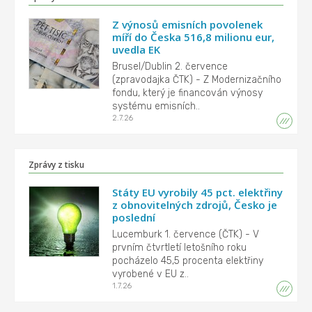
Z výnosů emisních povolenek
míří do Česka 516,8 milionu eur,
uvedla EK
Brusel/Dublin 2. července
(zpravodajka ČTK) - Z Modernizačního
fondu, který je financován výnosy
systému emisních..
2.7.26
Zprávy z tisku
Státy EU vyrobily 45 pct. elektřiny
z obnovitelných zdrojů, Česko je
poslední
Lucemburk 1. července (ČTK) - V
prvním čtvrtletí letošního roku
pocházelo 45,5 procenta elektřiny
vyrobené v EU z..
1.7.26