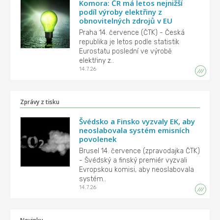
Komora: ČR má letos nejnižší
podíl výroby elektřiny z
obnovitelných zdrojů v EU
Praha 14. července (ČTK) - Česká
republika je letos podle statistik
Eurostatu poslední ve výrobě
elektřiny z..
14.7.26
Zprávy z tisku
Švédsko a Finsko vyzvaly EK, aby
neoslabovala systém emisních
povolenek
Brusel 14. července (zpravodajka ČTK)
- Švédský a finský premiér vyzvali
Evropskou komisi, aby neoslabovala
systém..
14.7.26