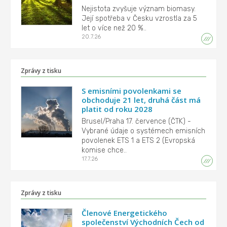
Nejistota zvyšuje význam biomasy.
Její spotřeba v Česku vzrostla za 5
let o více než 20 %..
20.7.26
Zprávy z tisku
S emisními povolenkami se
obchoduje 21 let, druhá část má
platit od roku 2028
Brusel/Praha 17. července (ČTK) -
Vybrané údaje o systémech emisních
povolenek ETS 1 a ETS 2 (Evropská
komise chce..
17.7.26
Zprávy z tisku
Členové Energetického
společenství Východních Čech od