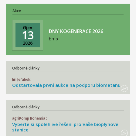
Akce
říjen
13
DNY KOGENERACE 2026
Brno
2026
Odborné články
Jiří Jeřábek:
Odstartovala první aukce na podporu biometanu
Odborné články
agriKomp Bohemia :
Vyberte si spolehlivé řešení pro Vaše bioplynové
stanice