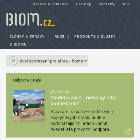
inzerce a reklama
sitemap
kontakty
RSS
ČLÁNKY A ZPRÁVY
|
AKCE
|
PRODUKTY A SLUŽBY
|
O BIOMU
|
Odborné články
Jiří Jeřábek:
Modernizace - nebo výroba
biometanu?
Stovkám našich zemědělských
bioplynových stanic bude v
nadcházejících letech končit
dvacetiletá provozní podpora..