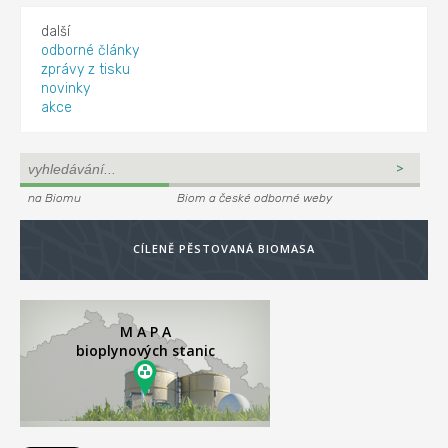
další
odborné články
zprávy z tisku
novinky
akce
na Biomu
Biom a české odborné weby
CÍLENĚ PĚSTOVANÁ BIOMASA
M A P A
bioplynových stanic