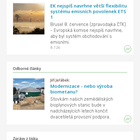
EK nejspíš navrhne větší flexibilitu
systému emisních povolenek ETS
1
Brusel 8. července (zpravodajka ČTK)
- Evropská komise nejspíš navrhne,
aby byl systém obchodování s
emisními..
8.7.26
Odborné články
Jiří Jeřábek:
Modernizace - nebo výroba
biometanu?
Stovkám našich zemědělských
bioplynových stanic bude v
nadcházejících letech končit
dvacetiletá provozní podpora..
Zprávy z tisku