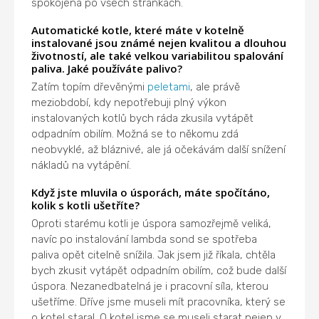
spokojena po všech stránkách.
Automatické kotle, které máte v kotelně
instalované jsou známé nejen kvalitou a dlouhou
životností, ale také velkou variabilitou spalování
paliva. Jaké používáte palivo?
Zatím topím dřevěnými
peletami
, ale právě
meziobdobí, kdy nepotřebuji plný výkon
instalovaných kotlů bych ráda zkusila vytápět
odpadním obilím. Možná se to někomu zdá
neobvyklé, až bláznivé, ale já očekávám další snížení
nákladů na vytápění.
Když jste mluvila o úsporách, máte spočítáno,
kolik s kotli ušetříte?
Oproti starému kotli je úspora samozřejmě veliká,
navíc po instalování lambda sond se spotřeba
paliva opět citelně snížila. Jak jsem již říkala, chtěla
bych zkusit vytápět odpadním obilím, což bude další
úspora. Nezanedbatelná je i pracovní síla, kterou
ušetříme. Dříve jsme museli mít pracovníka, který se
o kotel staral. O kotel jsme se museli starat nejen v