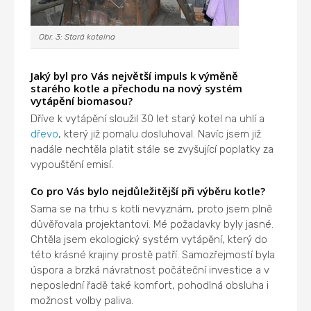
Obr. 3: Stará kotelna
Jaký byl pro Vás největší impuls k výměně
starého kotle a přechodu na nový systém
vytápění biomasou?
Dříve k vytápění sloužil 30 let starý kotel na uhlí a
dřevo
, který již pomalu dosluhoval. Navíc jsem již
nadále nechtěla platit stále se zvyšující poplatky za
vypouštění emisí.
Co pro Vás bylo nejdůležitější při výběru kotle?
Sama se na trhu s kotli nevyznám, proto jsem plně
důvěřovala projektantovi. Mé požadavky byly jasné.
Chtěla jsem ekologický systém vytápění, který do
této krásné krajiny prostě patří. Samozřejmostí byla
úspora a brzká návratnost počáteční investice a v
neposlední řadě také komfort, pohodlná obsluha i
možnost volby paliva.