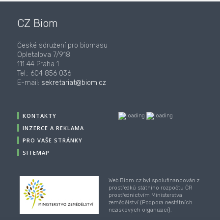
CZ Biom
České sdružení pro biomasu
Opletalova 7/918
111 44 Praha 1
Tel.: 604 856 036
E-mail:
sekretariat@biom.cz
KONTAKTY
INZERCE A REKLAMA
PRO VAŠE STRÁNKY
SITEMAP
Web Biom.cz byl spolufinancován z
prostředků státního rozpočtu ČR
prostřednictvím Ministerstva
zemědělství (Podpora nestátních
neziskových organizací).