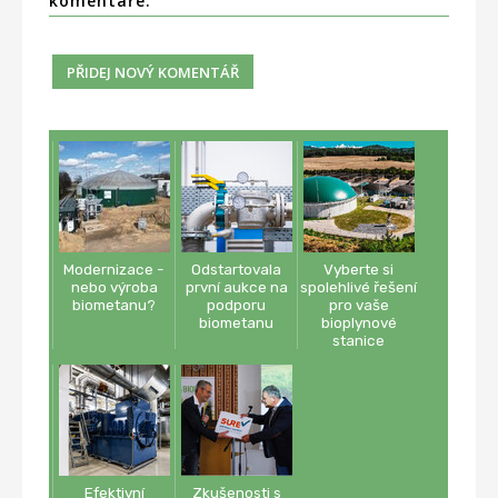
komentáře:
Modernizace -
Odstartovala
Vyberte si
nebo výroba
první aukce na
spolehlivé řešení
biometanu?
podporu
pro vaše
biometanu
bioplynové
stanice
Efektivní
Zkušenosti s