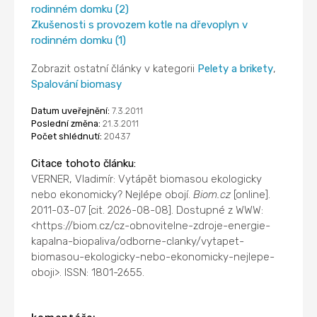
rodinném domku (2)
Zkušenosti s provozem kotle na dřevoplyn v
rodinném domku (1)
Zobrazit ostatní články v kategorii
Pelety a brikety
,
Spalování biomasy
Datum uveřejnění:
7.3.2011
Poslední změna:
21.3.2011
Počet shlédnutí:
20437
Citace tohoto článku:
VERNER, Vladimír: Vytápět biomasou ekologicky
nebo ekonomicky? Nejlépe obojí.
Biom.cz
[online].
2011-03-07 [cit. 2026-08-08]. Dostupné z WWW:
<https://biom.cz/cz-obnovitelne-zdroje-energie-
kapalna-biopaliva/odborne-clanky/vytapet-
biomasou-ekologicky-nebo-ekonomicky-nejlepe-
oboji>. ISSN: 1801-2655.