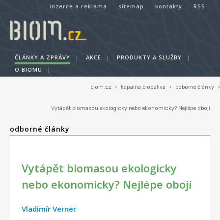
inzerce a reklama
sitemap
kontakty
RSS
ČLÁNKY A ZPRÁVY
|
AKCE
|
PRODUKTY A SLUŽBY
|
O BIOMU
|
biom.cz
›
kapalná biopaliva
›
odborné články
›
Vytápět biomasou ekologicky nebo ekonomicky? Nejlépe obojí
odborné články
Vytápět biomasou ekologicky
nebo ekonomicky? Nejlépe obojí
Vladimír Verner