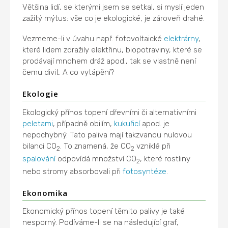
Většina lidí, se kterými jsem se setkal, si myslí jeden
zažitý mýtus: vše co je ekologické, je zároveň drahé.
Vezmeme-li v úvahu např. fotovoltaické
elektrárny
,
které lidem zdražily elektřinu, biopotraviny, které se
prodávají mnohem dráž apod., tak se vlastně není
čemu divit. A co vytápění?
Ekologie
Ekologický přínos topení dřevními či alternativními
peletami
, případně obilím,
kukuřicí
apod. je
nepochybný. Tato paliva mají takzvanou nulovou
bilanci CO
. To znamená, že CO
vzniklé při
2
2
spalování
odpovídá množství CO
, které rostliny
2
nebo stromy absorbovali při
fotosyntéze
.
Ekonomika
Ekonomický přínos topení těmito palivy je také
nesporný. Podíváme-li se na následující graf,