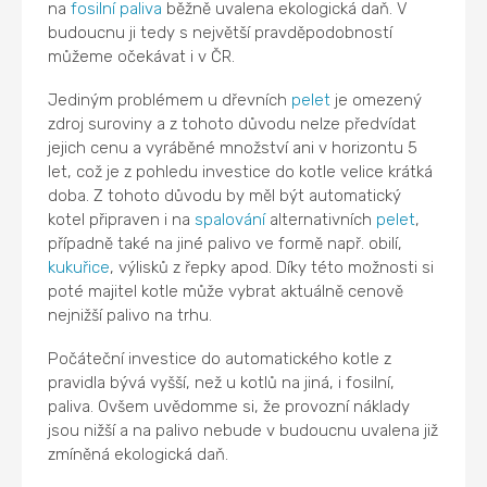
na
fosilní paliva
běžně uvalena ekologická daň. V
budoucnu ji tedy s největší pravděpodobností
můžeme očekávat i v ČR.
Jediným problémem u dřevních
pelet
je omezený
zdroj suroviny a z tohoto důvodu nelze předvídat
jejich cenu a vyráběné množství ani v horizontu 5
let, což je z pohledu investice do kotle velice krátká
doba. Z tohoto důvodu by měl být automatický
kotel připraven i na
spalování
alternativních
pelet
,
případně také na jiné palivo ve formě např. obilí,
kukuřice
, výlisků z řepky apod. Díky této možnosti si
poté majitel kotle může vybrat aktuálně cenově
nejnižší palivo na trhu.
Počáteční investice do automatického kotle z
pravidla bývá vyšší, než u kotlů na jiná, i fosilní,
paliva. Ovšem uvědomme si, že provozní náklady
jsou nižší a na palivo nebude v budoucnu uvalena již
zmíněná ekologická daň.