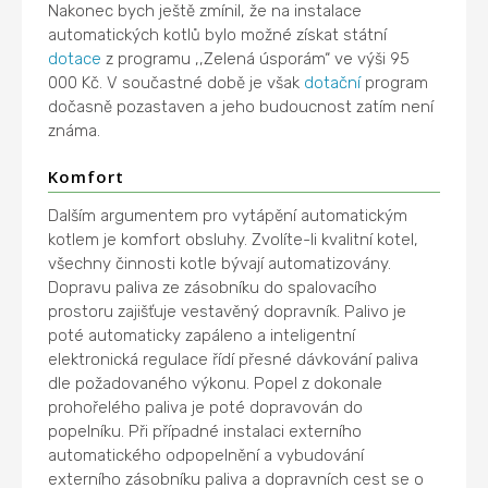
Nakonec bych ještě zmínil, že na instalace
automatických kotlů bylo možné získat státní
dotace
z programu ,,Zelená úsporám“ ve výši 95
000 Kč. V součastné době je však
dotační
program
dočasně pozastaven a jeho budoucnost zatím není
známa.
Komfort
Dalším argumentem pro vytápění automatickým
kotlem je komfort obsluhy. Zvolíte-li kvalitní kotel,
všechny činnosti kotle bývají automatizovány.
Dopravu paliva ze zásobníku do spalovacího
prostoru zajišťuje vestavěný dopravník. Palivo je
poté automaticky zapáleno a inteligentní
elektronická regulace řídí přesné dávkování paliva
dle požadovaného výkonu. Popel z dokonale
prohořelého paliva je poté dopravován do
popelníku. Při případné instalaci externího
automatického odpopelnění a vybudování
externího zásobníku paliva a dopravních cest se o