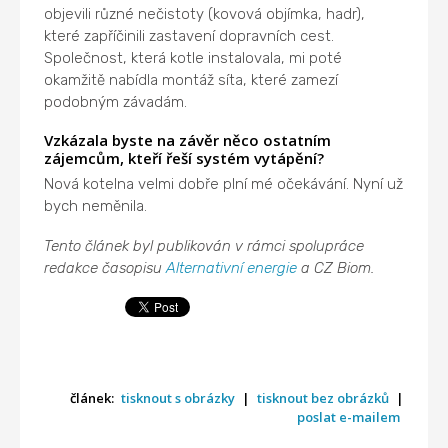
objevili různé nečistoty (kovová objímka, hadr),
které zapříčinili zastavení dopravních cest.
Společnost, která kotle instalovala, mi poté
okamžitě nabídla montáž síta, které zamezí
podobným závadám.
Vzkázala byste na závěr něco ostatním
zájemcům, kteří řeší systém vytápění?
Nová kotelna velmi dobře plní mé očekávání. Nyní už
bych neměnila.
Tento článek byl publikován v rámci spolupráce
redakce časopisu
Alternativní energie
a CZ Biom.
článek:
tisknout s obrázky
|
tisknout bez obrázků
|
poslat e-mailem