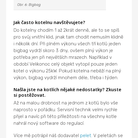
Obr. 6: Bigbag
Jak často kotelnu navštěvujete?
Do kotelny chodím 1 až 2krát denně, ale to se spíš
pro svůj vnitřní klid, jinak tam chodit nemusím klidně
i několik dní. Při plném výkonu všech tří kotlů jeden
bigbag vydrží skoro 3 dny, ovšem plný výkon je
potřeba jen při největších mrazech. Například v
období Velikonoc celý objekt vytopil pouze jeden
kotel o výkonu 25kW. Pokud kotelna neběží na plný
výkon, bigbag vydrží mnohem déle, třeba i týden.
Našla jste na kotlích nějaké nedostatky? Zkuste
si postěžovat.
Až na malou drobnost na jednom z kotlů bylo vše
naprosto v pořádku. Servisní technik velmi rychle
přijel a navíc při této příležitosti na všechny kotle
nahrál nový software do regulací.
Více mě potrápil náš dodavatel
pelet
. V peletách se