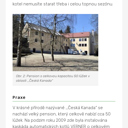
kotel nemusíte starat třeba i celou topnou sezónu.
Obr. 2: Pension s celkovou kapacitou 50 lůžek v
oblasti ,,Česká Kanada“
Praxe
V krásné přírodě nazývané ,,Česká Kanada“ se
nachází velký pension, který celkově nabízí cca 50
lůžek. Na podzim roku 2009 zde byla instalována
kaskáda automatických kotlů VERNER o celkovém