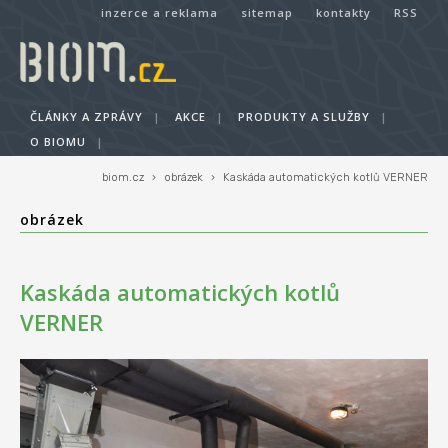
inzerce a reklama
sitemap
kontakty
RSS
ČLÁNKY A ZPRÁVY
|
AKCE
|
PRODUKTY A SLUŽBY
|
O BIOMU
|
biom.cz
›
obrázek
›
Kaskáda automatických kotlů VERNER
obrázek
Kaskáda automatických kotlů
VERNER