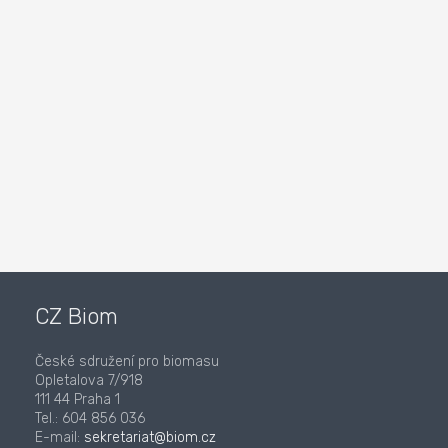
CZ Biom
České sdružení pro biomasu
Opletalova 7/918
111 44 Praha 1
Tel.: 604 856 036
E-mail:
sekretariat@biom.cz