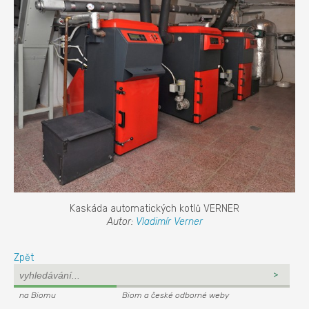
Kaskáda automatických kotlů VERNER
Autor:
Vladimír Verner
Zpět
na Biomu
Biom a české odborné weby