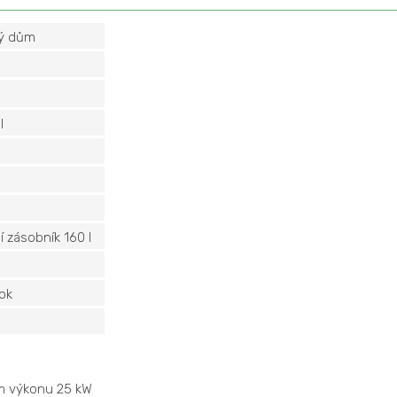
ný dům
l
í zásobník 160 l
rok
m výkonu 25 kW