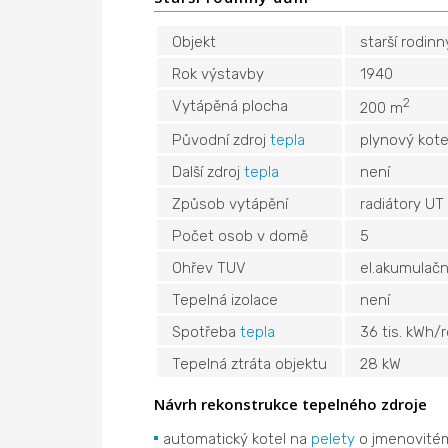
Objekt
starší rodin
Rok výstavby
1940
2
Vytápěná plocha
200 m
Původní zdroj
tepla
plynový kote
Další zdroj
tepla
není
Způsob vytápění
radiátory UT
Počet osob v domě
5
Ohřev TUV
el.akumulačn
Tepelná izolace
není
Spotřeba
tepla
36 tis. kWh/
Tepelná ztráta objektu
28 kW
Návrh rekonstrukce tepelného zdroje
automatický kotel na
pelety
o jmenovité