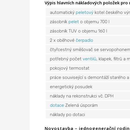
Výpis hlavních nákladových položek pro 
automatický
peletový
kotel českého vý
zásobník
pelet
o objemu 700 l
zásobník TUV o objemu 160 l
2 x oběhové
čerpadlo
čtyřcestný směšovač se servopohone
potřebný počet
ventilů
, klapek, filtrů a
pokojový termostat
práce související s demontáží starého a
energetický posudek
náklady na rekonstrukci vč. DPH
dotace
Zelená úsporám
náklady po dotaci
Novostavba – jednogenerační rodi