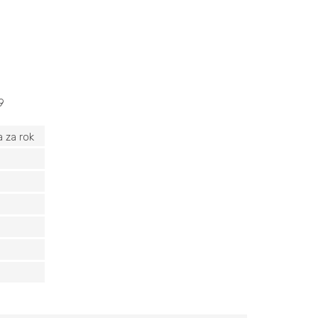
9
 za rok