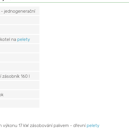
 - jednogenerační
 kotel na
pelety
í zásobník 160 l
ok
 výkonu 17 kW zásobování palivem - dřevní
pelety