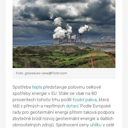
Foto: glasseyes view@Flickr.com
Spotřeba
tepla
představuje polovinu celkové
spotřeby energie v EU. Stále se však na 80
procentech tohoto trhu podílí
fosilní paliva
, která
těží z přímých a nepřímých
dotací
. Podle Evropské
rady pro geotermální energii přitom taková podpora
zbytečně brzdí rozvoj geotermální energie a dalších
obnovitelných zdrojů. Sjednocení ceny
uhlíku
v celé