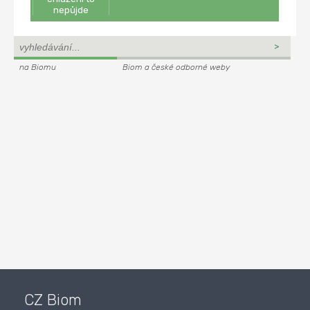
nepůjde
na Biomu
Biom a české odborné weby
CZ Biom