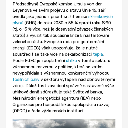
Předsedkyně Evropské komise Ursula von der
Leyenová ve svém projevu o stavu Unie 16. září
uvedla jako jednu z priorit snížit emise
skleníkových
plynů
(GHG) do roku 2030 o 55 % oproti roku 1990
(tj. o 15 % více, než je dosavadní závazek členských
států) a využít tak současné krize k nastartování
zeleného růstu. Evropská rada pro geotermální
energii (EGEC) však upozorňuje, že je nutné
soustředit se také více na dekarbonizaci
tepla
.
Podle EGEC je zpoplatnění
uhlíku
v tomto sektoru
významnou mezerou v politice, která se zatím
nevypořádala s významnou konkurenční výhodou
fosilních paliv
v sektoru vytápění nad obnovitelnými
zdroji. Důležitost zavedení správně nastavené výše
uhlíkové daně zdůrazňuje také Světová banka,
Mezinárodní energetická agentura (IEA) nebo
Organizace pro hospodářskou spolupráci a rozvoj
(OECD) a řada výzkumných institucí.