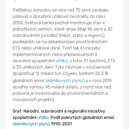
Pařížskou dohodou se více než 70 zemí zavázalo
usilovat o dosažení uhlíkové neutrality do roku
2050. Světová banka pečlivě monitoruje stav v
jednotlivých zemích, které dnes čítají 46 zemí a 32
subnárodních jurisdikcí (měst, států a regionů)
podílejících se na dekarbonizaci prostřednictvím
ETS nebo uhlíkové daně. Tvoří tak 61 iniciativ
implementovaných nebo připravovaných k
zavedení zpoplatnění
uhlíku
, z toho 31 systémů ETS
a 30 uhlíkových daní. Tyto nástroje v současnosti
zpoplatňují 12 miliard tun CO
ekv. (celkem 22,3 %
2
globálních emisí
skleníkových plynů
) a v roce 2019
dosáhly výnosu 45 miliard dolarů, z nichž více než
polovina je investována do environmentálních a
rozvojových projektů.
Graf: Národní, subnárodní a regionální iniciativy
zpoplatnění
uhlíku
: Podíl pokrytých globálních emisí
skleníkových plynů
1990-2021