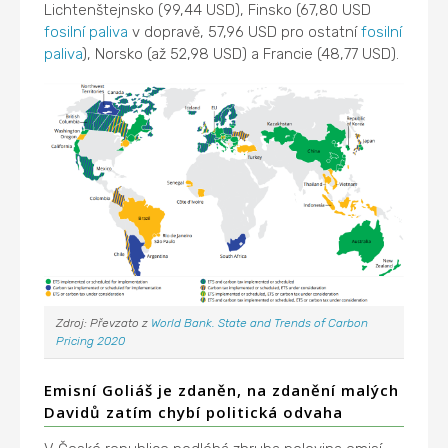
Lichtenštejnsko (99,44 USD), Finsko (67,80 USD
fosilní paliva
v dopravě, 57,96 USD pro ostatní
fosilní
paliva
), Norsko (až 52,98 USD) a Francie (48,77 USD).
Zdroj: Převzato z
World Bank. State and Trends of Carbon
Pricing 2020
Emisní Goliáš je zdaněn, na zdanění malých
Davidů zatím chybí politická odvaha