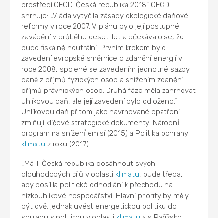
prostředí OECD: Česká republika 2018” OECD
shrnuje: „Vláda vytyčila zásady ekologické daňové
reformy v roce 2007. V plánu bylo její postupné
zavádění v průběhu deseti let a očekávalo se, že
bude fiskálně neutrální. Prvním krokem bylo
zavedení evropské směrnice o zdanění energií v
roce 2008, spojené se zavedením jednotné sazby
daně z příjmů fyzických osob a snížením zdanění
příjmů právnických osob. Druhá fáze měla zahrnovat
uhlíkovou daň, ale její zavedení bylo odloženo.”
Uhlíkovou daň přitom jako navrhované opatření
zmiňují klíčové strategické dokumenty: Národní́
program na snížení́ emisí (2015) a Politika ochrany
klimatu
z roku (2017).
„Má-li Česká republika dosáhnout svých
dlouhodobých cílů v oblasti
klimatu
, bude třeba,
aby posílila politické odhodlání k přechodu na
nízkouhlíkové hospodářství. Hlavní priority by měly
být dvě: jednak uvést energetickou politiku do
souladu s politikou v oblasti
klimatu
a s Pařížskou