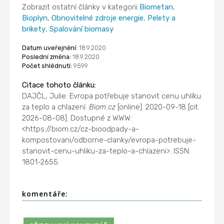
Zobrazit ostatní články v kategorii
Biometan
,
Bioplyn
,
Obnovitelné zdroje energie
,
Pelety a
brikety
,
Spalování biomasy
Datum uveřejnění:
18.9.2020
Poslední změna:
18.9.2020
Počet shlédnutí:
9599
Citace tohoto článku:
DAJČL, Julie: Evropa potřebuje stanovit cenu uhlíku
za teplo a chlazení.
Biom.cz
[online]. 2020-09-18 [cit.
2026-08-08]. Dostupné z WWW:
<https://biom.cz/cz-bioodpady-a-
kompostovani/odborne-clanky/evropa-potrebuje-
stanovit-cenu-uhliku-za-teplo-a-chlazeni>. ISSN:
1801-2655.
komentáře: