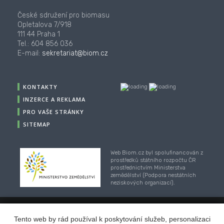
České sdružení pro biomasu
Opletalova 7/918
111 44 Praha 1
Tel.: 604 856 036
E-mail:
sekretariat@biom.cz
KONTAKTY
INZERCE A REKLAMA
PRO VAŠE STRÁNKY
SITEMAP
Web Biom.cz byl spolufinancován z
prostředků státního rozpočtu ČR
prostřednictvím Ministerstva
zemědělství (Podpora nestátních
neziskových organizací).
Tento web by rád používal k poskytování služeb, personalizaci
© 2001-2018, CZ Biom - České sdružení pro biomasu,