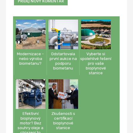
Modernizace -
Odstartovala
Vyberte si
nebo výroba
první aukce na
spolehlivé řešení
biometanu?
podporu
pro vaše
biometanu
bioplynové
stanice
Efektivní
Zkušenosti s
bioplynový
certifikací
motor? Bez
bioplynové
souhry oleje a
stanice
chlazení to