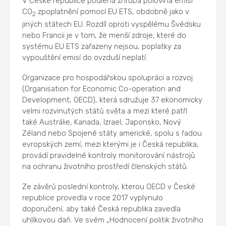
V České republice podléhá zhruba polovina emisí
CO
zpoplatnění pomocí EU ETS, obdobně jako v
2
jiných státech EU. Rozdíl oproti vyspělému Švédsku
nebo Francii je v tom, že menší zdroje, které do
systému EU ETS zařazeny nejsou, poplatky za
vypouštění emisí do ovzduší neplatí.
Organizace pro hospodářskou spolupráci a rozvoj
(Organisation for Economic Co-operation and
Development, OECD), která sdružuje 37 ekonomicky
velmi rozvinutých států světa a mezi které patří
také Austrálie, Kanada, Izrael, Japonsko, Nový
Zéland nebo Spojené státy americké, spolu s řadou
evropských zemí, mezi kterými je i Česká republika,
provádí pravidelné kontroly monitorování nástrojů
na ochranu životního prostředí členských států.
Ze závěrů poslední kontroly, kterou OECD v České
republice provedla v roce 2017 vyplynulo
doporučení, aby také Česká republika zavedla
uhlíkovou daň. Ve svém „Hodnocení politik životního