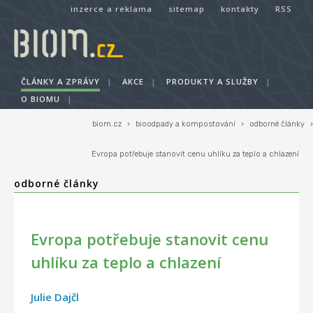
inzerce a reklama
sitemap
kontakty
RSS
ČLÁNKY A ZPRÁVY
|
AKCE
|
PRODUKTY A SLUŽBY
|
O BIOMU
|
biom.cz
›
bioodpady a kompostování
›
odborné články
›
Evropa potřebuje stanovit cenu uhlíku za teplo a chlazení
odborné články
Evropa potřebuje stanovit cenu
uhlíku za teplo a chlazení
Julie Dajčl