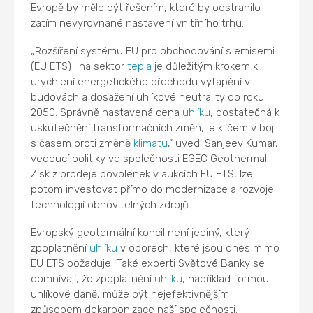
Evropě by mělo být řešením, které by odstranilo
zatím nevyrovnané nastavení vnitřního trhu.
„Rozšíření systému EU pro obchodování s emisemi
(EU ETS) i na sektor
tepla
je důležitým krokem k
urychlení energetického přechodu vytápění v
budovách a dosažení uhlíkové neutrality do roku
2050. Správně nastavená cena
uhlíku
, dostatečná k
uskutečnění transformačních změn, je klíčem v boji
s časem proti změně
klimatu
,“ uvedl Sanjeev Kumar,
vedoucí politiky ve společnosti EGEC Geothermal.
Zisk z prodeje povolenek v aukcích EU ETS, lze
potom investovat přímo do modernizace a rozvoje
technologií obnovitelných zdrojů.
Evropský geotermální koncil není jediný, který
zpoplatnění
uhlíku
v oborech, které jsou dnes mimo
EU ETS požaduje. Také experti Světové Banky se
domnívají, že zpoplatnění
uhlíku
, například formou
uhlíkové daně, může být nejefektivnějším
způsobem dekarbonizace naší společnosti.