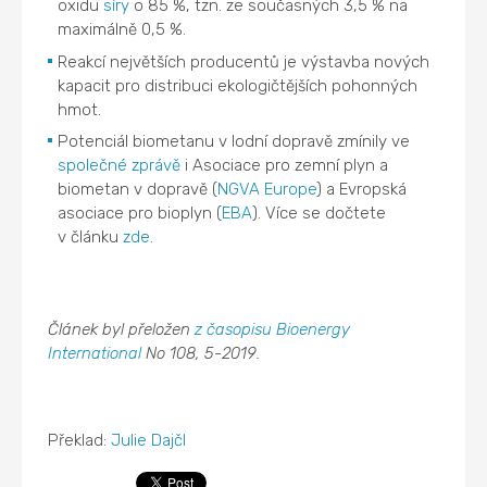
oxidu
síry
o 85 %, tzn. ze současných 3,5 % na
maximálně 0,5 %.
Reakcí největších producentů je výstavba nových
kapacit pro distribuci ekologičtějších pohonných
hmot.
Potenciál biometanu v lodní dopravě zmínily ve
společné zprávě
i Asociace pro zemní plyn a
biometan v dopravě (
NGVA Europe
) a Evropská
asociace pro bioplyn (
EBA
). Více se dočtete
v článku
zde
.
Článek byl přeložen
z časopisu Bioenergy
International
No 108, 5-2019.
Překlad:
Julie Dajčl