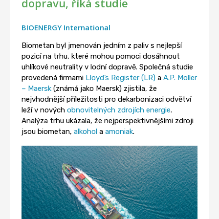
dopravu, říká studie
BIOENERGY International
Biometan byl jmenován jedním z paliv s nejlepší
pozicí na trhu, které mohou pomoci dosáhnout
uhlíkové neutrality v lodní dopravě. Společná studie
provedená firmami
Lloyd’s Register (LR)
a
A.P. Moller
– Maersk
(známá jako Maersk) zjistila, že
nejvhodnější příležitosti pro dekarbonizaci odvětví
leží v nových
obnovitelných zdrojích energie
.
Analýza trhu ukázala, že nejperspektivnějšími zdroji
jsou biometan,
alkohol
a
amoniak
.