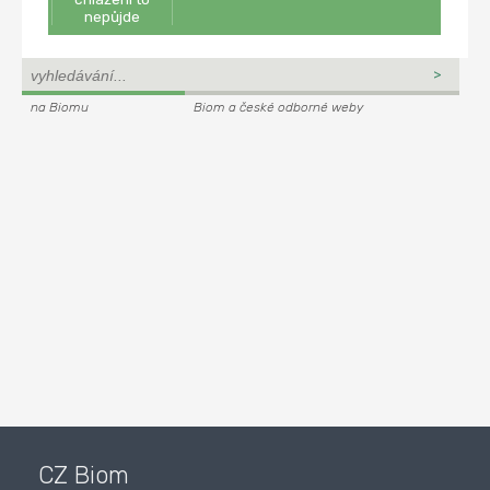
nepůjde
na Biomu
Biom a české odborné weby
CZ Biom