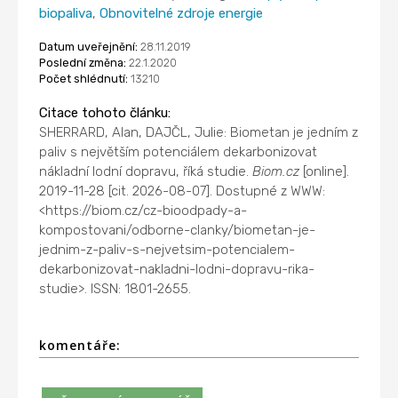
biopaliva
,
Obnovitelné zdroje energie
Datum uveřejnění:
28.11.2019
Poslední změna:
22.1.2020
Počet shlédnutí:
13210
Citace tohoto článku:
SHERRARD, Alan, DAJČL, Julie: Biometan je jedním z
paliv s největším potenciálem dekarbonizovat
nákladní lodní dopravu, říká studie.
Biom.cz
[online].
2019-11-28 [cit. 2026-08-07]. Dostupné z WWW:
<https://biom.cz/cz-bioodpady-a-
kompostovani/odborne-clanky/biometan-je-
jednim-z-paliv-s-nejvetsim-potencialem-
dekarbonizovat-nakladni-lodni-dopravu-rika-
studie>. ISSN: 1801-2655.
komentáře: