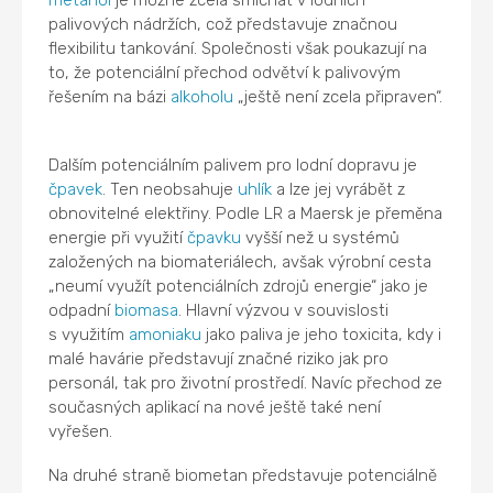
palivových nádržích, což představuje značnou
flexibilitu tankování. Společnosti však poukazují na
to, že potenciální přechod odvětví k palivovým
řešením na bázi
alkoholu
„ještě není zcela připraven“.
Dalším potenciálním palivem pro lodní dopravu je
čpavek
. Ten neobsahuje
uhlík
a lze jej vyrábět z
obnovitelné elektřiny. Podle LR a Maersk je přeměna
energie při využití
čpavku
vyšší než u systémů
založených na biomateriálech, avšak výrobní cesta
„neumí využít potenciálních zdrojů energie“ jako je
odpadní
biomasa
. Hlavní výzvou v souvislosti
s využitím
amoniaku
jako paliva je jeho toxicita, kdy i
malé havárie představují značné riziko jak pro
personál, tak pro životní prostředí. Navíc přechod ze
současných aplikací na nové ještě také není
vyřešen.
Na druhé straně biometan představuje potenciálně