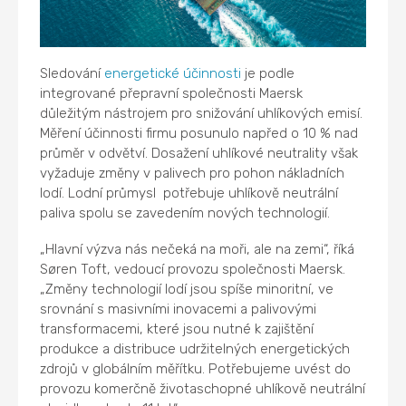
Sledování
energetické účinnosti
je podle
integrované přepravní společnosti Maersk
důležitým nástrojem pro snižování uhlíkových emisí.
Měření účinnosti firmu posunulo napřed o 10 % nad
průměr v odvětví. Dosažení uhlíkové neutrality však
vyžaduje změny v palivech pro pohon nákladních
lodí. Lodní průmysl potřebuje uhlíkově neutrální
paliva spolu se zavedením nových technologií.
„Hlavní výzva nás nečeká na moři, ale na zemi“, říká
Søren Toft, vedoucí provozu společnosti Maersk.
„Změny technologií lodí jsou spíše minoritní, ve
srovnání s masivními inovacemi a palivovými
transformacemi, které jsou nutné k zajištění
produkce a distribuce udržitelných energetických
zdrojů v globálním měřítku. Potřebujeme uvést do
provozu komerčně životaschopné uhlíkově neutrální