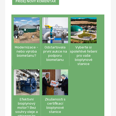
Modernizace -
Odstartovala
Vyberte si
nebo výroba
první aukce na
spolehlivé řešení
biometanu?
podporu
pro vaše
biometanu
bioplynové
stanice
Efektivní
Zkušenosti s
bioplynový
certifikací
motor? Bez
bioplynové
souhry oleje a
stanice
chlazení to