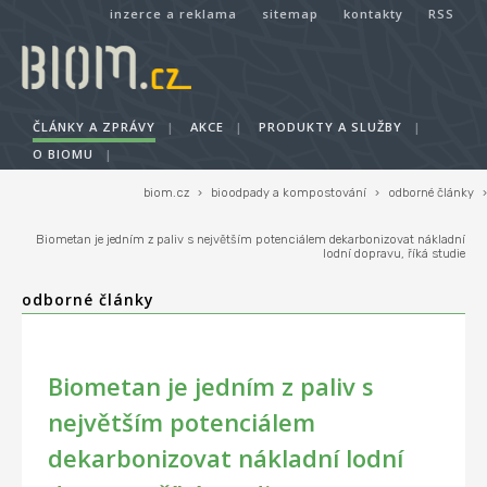
inzerce a reklama
sitemap
kontakty
RSS
ČLÁNKY A ZPRÁVY
|
AKCE
|
PRODUKTY A SLUŽBY
|
O BIOMU
|
biom.cz
›
bioodpady a kompostování
›
odborné články
›
Biometan je jedním z paliv s největším potenciálem dekarbonizovat nákladní
lodní dopravu, říká studie
odborné články
Biometan je jedním z paliv s
největším potenciálem
dekarbonizovat nákladní lodní