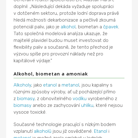
doplnil: „Následující dekáda vyžaduje spolupráci
v dotčeném sektoru, protože lodní doprava právě
hledá možnosti dekarbonizace a pečlivě zkoumá
potenciál paliv, jako je
alkohol
, biometan a
čpavek
.
Tato společná modelová analýza ukazuje, že
majitelé plavidel budou muset investovat do
flexibility paliv a současně, že tento přechod je
výzvou spíše pro provozní náklady než pro
kapitálové výdaje."
Alkohol, biometan a amoniak
Alkoholy
, jako
etanol
a
metanol
, jsou kapaliny s
různými způsoby výroby, ať už pocházející přímo
z
biomasy
, z obnovitelného
vodíku
vyrobeného z
biomasy
anebo ze zachycování
uhlíku
, které nejsou
vysoce toxické.
Současné technologie pracující s nízkým bodem
vzplanutí
alkoholů
jsou již osvědčené.
Etanol
i
metanol
je možné zcela smíchat v lodních