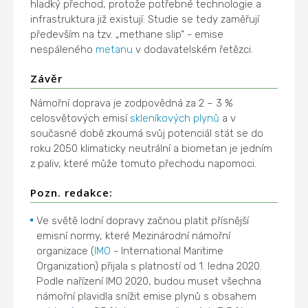
hladký přechod, protože potřebné technologie a
infrastruktura již existují. Studie se tedy zaměřují
především na tzv. „methane slip“ - emise
nespáleného
metanu
v dodavatelském řetězci.
Závěr
Námořní doprava je zodpovědná za 2 – 3 %
celosvětových emisí
skleníkových plynů
a v
současné době zkoumá svůj potenciál stát se do
roku 2050 klimaticky neutrální a biometan je jedním
z paliv, které může tomuto přechodu napomoci.
Pozn. redakce:
Ve světě lodní dopravy začnou platit přísnější
emisní normy, které Mezinárodní námořní
organizace (
IMO
- International Maritime
Organization) přijala s platností od 1. ledna 2020.
Podle nařízení IMO 2020, budou muset všechna
námořní plavidla snížit emise plynů s obsahem