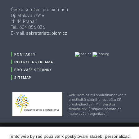
České sdružení pro biomasu
Opletalova 7/918
111 44 Praha 1
Tel.: 604 856 036
E-mail:
sekretariat@biom.cz
KONTAKTY
INZERCE A REKLAMA
PRO VAŠE STRÁNKY
SITEMAP
Web Biom.cz byl spolufinancován z
prostředků státního rozpočtu ČR
prostřednictvím Ministerstva
zemědělství (Podpora nestátních
neziskových organizací).
Tento web by rád používal k poskytování služeb, personalizaci
© 2001-2018, CZ Biom - České sdružení pro biomasu,