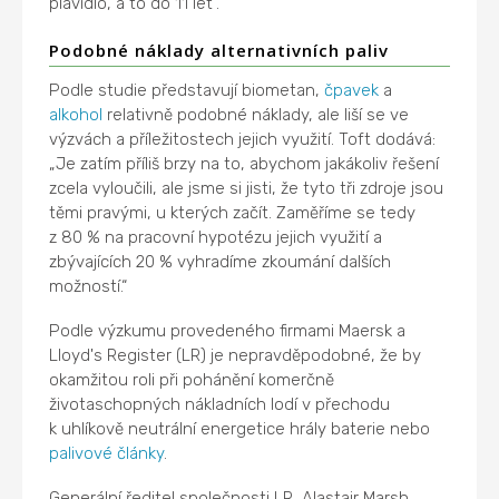
plavidlo, a to do 11 let“.
Podobné náklady alternativních paliv
Podle studie představují biometan,
čpavek
a
alkohol
relativně podobné náklady, ale liší se ve
výzvách a příležitostech jejich využití. Toft dodává:
„Je zatím příliš brzy na to, abychom jakákoliv řešení
zcela vyloučili, ale jsme si jisti, že tyto tři zdroje jsou
těmi pravými, u kterých začít. Zaměříme se tedy
z 80 % na pracovní hypotézu jejich využití a
zbývajících 20 % vyhradíme zkoumání dalších
možností.“
Podle výzkumu provedeného firmami Maersk a
Lloyd's Register (LR) je nepravděpodobné, že by
okamžitou roli při pohánění komerčně
životaschopných nákladních lodí v přechodu
k uhlíkově neutrální energetice hrály baterie nebo
palivové články
.
Generální ředitel společnosti LR, Alastair Marsh,