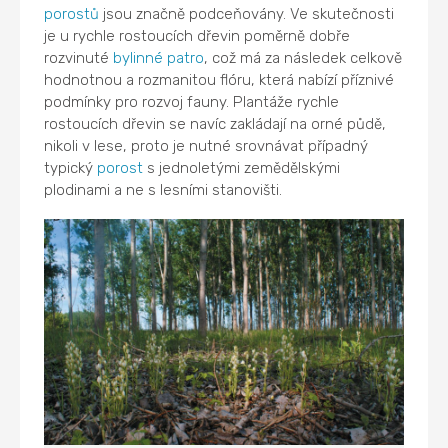
porostů
jsou značně podceňovány. Ve skutečnosti
je u rychle rostoucích dřevin poměrně dobře
rozvinuté
bylinné patro
, což má za následek celkově
hodnotnou a rozmanitou flóru, která nabízí příznivé
podmínky pro rozvoj fauny. Plantáže rychle
rostoucích dřevin se navíc zakládají na orné půdě,
nikoli v lese, proto je nutné srovnávat případný
typický
porost
s jednoletými zemědělskými
plodinami a ne s lesními stanovišti.