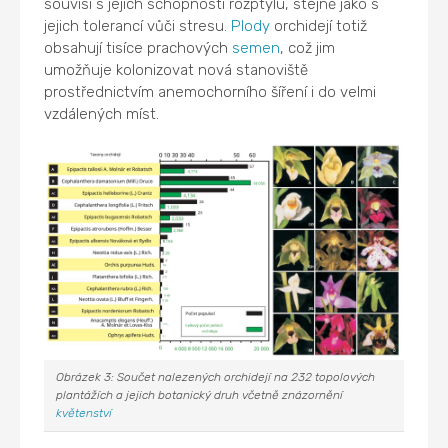
souvisí s jejich schopností rozptylu, stejně jako s
jejich tolerancí vůči stresu.
Plody
orchidejí totiž
obsahují tisíce prachových
semen
, což jim
umožňuje kolonizovat nová stanoviště
prostřednictvím anemochorního šíření i do velmi
vzdálených míst.
Obrázek 3: Součet nalezených orchidejí na 232 topolových
plantážích a jejich botanický druh včetně znázornění
květenství