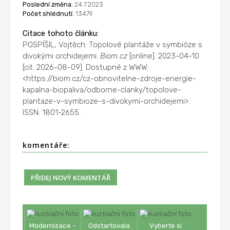
Poslední změna:
24.7.2023
Počet shlédnutí:
13479
Citace tohoto článku:
POSPÍŠIL, Vojtěch: Topolové plantáže v symbióze s
divokými orchidejemi.
Biom.cz
[online]. 2023-04-10
[cit. 2026-08-09]. Dostupné z WWW:
<https://biom.cz/cz-obnovitelne-zdroje-energie-
kapalna-biopaliva/odborne-clanky/topolove-
plantaze-v-symbioze-s-divokymi-orchidejemi>.
ISSN: 1801-2655.
komentáře:
Modernizace -
Odstartovala
Vyberte si