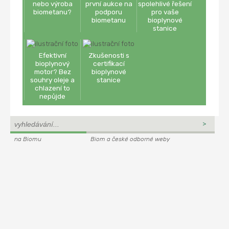
nebo výroba
první aukce na
spolehlivé řešení
biometanu?
podporu
pro vaše
biometanu
bioplynové
stanice
Efektivní
Zkušenosti s
bioplynový
certifikací
motor? Bez
bioplynové
souhry oleje a
stanice
chlazení to
nepůjde
na Biomu
Biom a české odborné weby