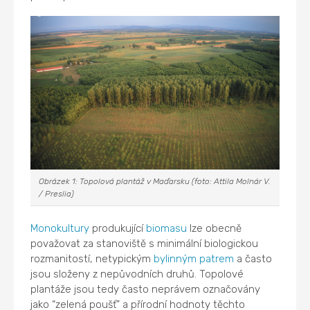
Obrázek 1: Topolová plantáž v Maďarsku (foto: Attila Molnár V.
/ Preslia)
Monokultury
produkující
biomasu
lze obecně
považovat za stanoviště s minimální biologickou
rozmanitostí, netypickým
bylinným patrem
a často
jsou složeny z nepůvodních druhů. Topolové
plantáže jsou tedy často neprávem označovány
jako “zelená poušť” a přírodní hodnoty těchto