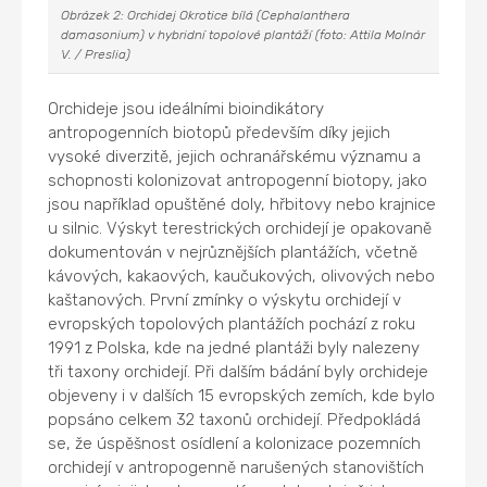
Obrázek 2: Orchidej Okrotice bílá (
Cephalanthera
damasonium
) v hybridní topolové plantáží (foto: Attila Molnár
V. / Preslia)
Orchideje jsou ideálními bioindikátory
antropogenních biotopů především díky jejich
vysoké diverzitě, jejich ochranářskému významu a
schopnosti kolonizovat antropogenní biotopy, jako
jsou například opuštěné doly, hřbitovy nebo krajnice
u silnic. Výskyt terestrických orchidejí je opakovaně
dokumentován v nejrůznějších plantážích, včetně
kávových, kakaových, kaučukových, olivových nebo
kaštanových. První zmínky o výskytu orchidejí v
evropských topolových plantážích pochází z roku
1991 z Polska, kde na jedné plantáži byly nalezeny
tři taxony orchidejí. Při dalším bádání byly orchideje
objeveny i v dalších 15 evropských zemích, kde bylo
popsáno celkem 32 taxonů orchidejí. Předpokládá
se, že úspěšnost osídlení a kolonizace pozemních
orchidejí v antropogenně narušených stanovištích