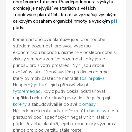
ohroženým statusem. Pravděpodobnost výskytu
orchidejí je nejvyšší ve starších a větších
topolových plantážích, které se vyznačují vysokým
celkovým obsahem organické hmoty a vysokým
pH
půdy.
Komerční topolové plantáže jsou dlouhodobě
středem pozornosti pro svou vysokou
ekonomickou hodnotu, nicméně v poslední době si
získaly v mnoha zemích pozornost i díky jejich
přínosu pro životní prostředí. Nyní jsou široce
uznávány jako účinný systém pro fixaci energie,
který by mohl částečně nahradit
fosilní paliva
.
Nesporný je také jejich příznivý vliv při
fytoremediaci
, kdy z půdy dokáží odstraňovat
například některé rizikové prvky tím, že je čerpají
kořeny
a zabudovávají je do své
biomasy
.
Následnou sklizní a odstraněním této
biomasy
klesá
přístupný podíl specifických negativních látek v
půdě. Rozloha plantáží, jejich ekonomický význam a
přínos pro biodiverzitu stále roste.