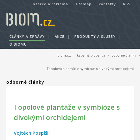
inzerce a reklama
sitemap
kontakty
RSS
ČLÁNKY A ZPRÁVY
|
AKCE
|
PRODUKTY A SLUŽBY
|
O BIOMU
|
biom.cz
›
kapalná biopaliva
›
odborné články
›
Topolové plantáže v symbióze s divokými orchidejemi
odborné články
Topolové plantáže v symbióze s
divokými orchidejemi
Vojtěch Pospíšil