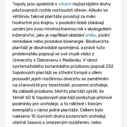
Topoly jsou společně s
vrbami
nejčastějšími druhy
pěstovaných rychle rostoucích dřevin. Ačkoliv se
většinou takové plantáže považují za málo
hodnotné pro krajinu, v poslední době získávají
uznání pro svou mnohostrannou roli v ekologickém
inženýrství, jako je například ukládání
uhlíku
, půdní
remediace nebo produkce bioenergie. Biodiverzita
plantáží je dlouhodobě opomíjená, a právě tuto
problematiku popisují ve své studii vědci z
Univerzity z Debrecenu v Maďarsku. V rámci
systematického botanického průzkumu popsali 232
topolových plantáží ve střední Evropě s cílem
posoudit jejich rostlinnou diverzitu se zaměřením
na stanoviště pro terestrické, pozemní orchideje.
Na základě průzkumu těchto plantáží zjistili, že
téměř 60 % topolových plantáží poskytuje příznivé
podmínky pro orchideje, a to některé i tisícům
exemplářů v rámci jedné plantáže. Celkem bylo
nalezeno 15 různých druhů pozemních orchidejí,
včetně taxonů s omezeným rozšířením, nebo