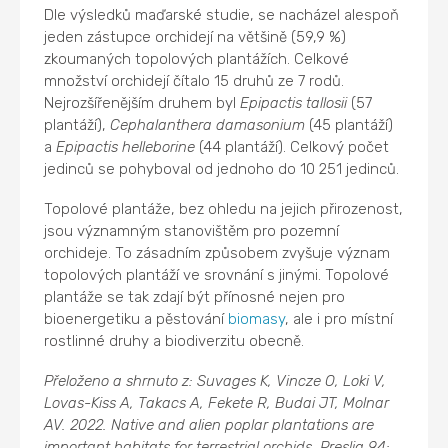
Dle výsledků maďarské studie, se nacházel alespoň
jeden zástupce orchidejí na většině (59,9 %)
zkoumaných topolových plantážích. Celkové
množství orchidejí čítalo 15 druhů ze 7 rodů.
Nejrozšířenějším druhem byl
Epipactis tallosii
(57
plantáží),
Cephalanthera damasonium
(45 plantáží)
a
Epipactis helleborine
(44 plantáží). Celkový počet
jedinců se pohyboval od jednoho do 10 251 jedinců.
Topolové plantáže, bez ohledu na jejich přirozenost,
jsou významným stanovištěm pro pozemní
orchideje. To zásadním způsobem zvyšuje význam
topolových plantáží ve srovnání s jinými. Topolové
plantáže se tak zdají být přínosné nejen pro
bioenergetiku a pěstování
biomasy
, ale i pro místní
rostlinné druhy a biodiverzitu obecně.
Přeloženo a shrnuto z: Suvages K, Vincze O, Loki V,
Lovas-Kiss A, Takacs A, Fekete R, Budai JT, Molnar
AV. 2022. Native and alien poplar plantations are
important habitats for terrestrial orchids. Preslia 94: