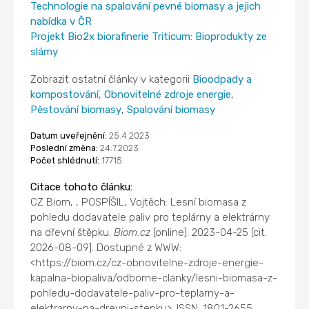
Technologie na spalování pevné biomasy a jejich
nabídka v ČR
Projekt Bio2x biorafinerie Triticum: Bioprodukty ze
slámy
Zobrazit ostatní články v kategorii
Bioodpady a
kompostování
,
Obnovitelné zdroje energie
,
Pěstování biomasy
,
Spalování biomasy
Datum uveřejnění:
25.4.2023
Poslední změna:
24.7.2023
Počet shlédnutí:
17715
Citace tohoto článku:
CZ Biom, , POSPÍŠIL, Vojtěch: Lesní biomasa z
pohledu dodavatele paliv pro teplárny a elektrárny
na dřevní štěpku.
Biom.cz
[online]. 2023-04-25 [cit.
2026-08-09]. Dostupné z WWW:
<https://biom.cz/cz-obnovitelne-zdroje-energie-
kapalna-biopaliva/odborne-clanky/lesni-biomasa-z-
pohledu-dodavatele-paliv-pro-teplarny-a-
elektrarny-na-drevni-stepku>. ISSN: 1801-2655.