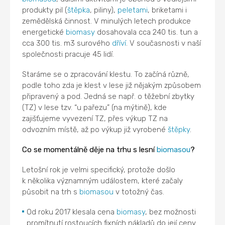
produkty pil (
štěpka
, piliny),
peletami
, briketami i
zemědělská činnost. V minulých letech produkce
energetické
biomasy
dosahovala cca 240 tis. tun a
cca 300 tis. m3 surového
dříví
. V současnosti v naší
společnosti pracuje 45 lidí.
Staráme se o zpracování klestu. To začíná různě,
podle toho zda je klest v lese již nějakým způsobem
připravený a pod. Jedná se např. o těžební zbytky
(TZ) v lese tzv. “u pařezu” (na mýtině), kde
zajišťujeme vyvezení TZ, přes výkup TZ na
odvozním místě, až po výkup již vyrobené
štěpky
.
Co se momentálně děje na trhu s lesní
biomasou
?
Letošní rok je velmi specifický, protože došlo
k několika významným událostem, které začaly
působit na trh s
biomasou
v totožný čas.
Od roku 2017 klesala cena
biomasy
, bez možnosti
promítnutí rostoucích fixních nákladů do její ceny.