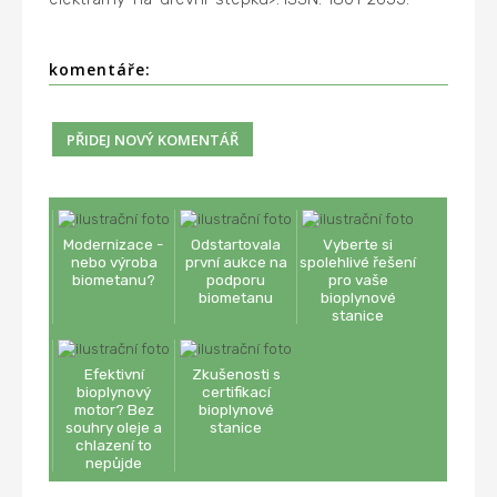
komentáře:
Modernizace -
Odstartovala
Vyberte si
nebo výroba
první aukce na
spolehlivé řešení
biometanu?
podporu
pro vaše
biometanu
bioplynové
stanice
Efektivní
Zkušenosti s
bioplynový
certifikací
motor? Bez
bioplynové
souhry oleje a
stanice
chlazení to
nepůjde