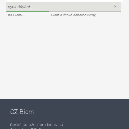
na Biomu
Biom a české odborné weby
CZ Biom
České sdružení pro biomasu