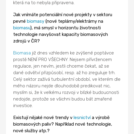
která na to nebyla připravena.
Jak vnímáte potenciální nové projekty v sektoru
pevné
biomasy
(nové teplárny/elektrárny na
biomasu
), má smysl v horizontu životnosti
technologie navyšovat kapacity biomasových
zdrojů v ČR?
Biomasa
již dnes vzhledem ke zvýšené poptávce
prostě NENÍ PRO VŠECHNY. Nejsem přívržencem
regulace, jen nevím, jestli chceme čekat, až se
dané odvětví přizpůsobí, resp. až ho zreguluje trh.
Celý sektor zažívá turbulentní období, ve kterém dle
mého názoru nejde dlouhodobě predikovat nic,
myslím si, že k velkému rozvoji v blízké budoucnosti
nedojde, protože se všichni budou bát zmařené
investice.
Existují nějaké nové trendy v
lesnictví
a výrobě
biomasových paliv? Například nové technologie,
nové služby atp.?