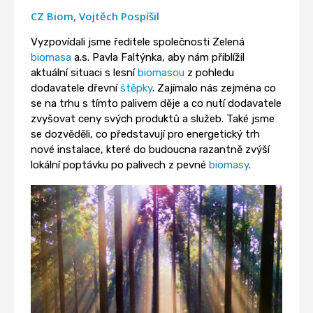
CZ Biom
,
Vojtěch Pospíšil
Vyzpovídali jsme ředitele společnosti Zelená
biomasa
a.s. Pavla Faltýnka, aby nám přiblížil
aktuální situaci s lesní
biomasou
z pohledu
dodavatele dřevní
štěpky
. Zajímalo nás zejména co
se na trhu s tímto palivem děje a co nutí dodavatele
zvyšovat ceny svých produktů a služeb. Také jsme
se dozvěděli, co představují pro energetický trh
nové instalace, které do budoucna razantně zvýší
lokální poptávku po palivech z pevné
biomasy
.