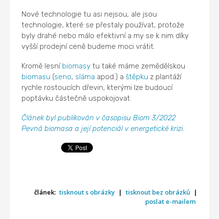
Nové technologie tu asi nejsou, ale jsou
technologie, které se přestaly používat, protože
byly drahé nebo málo efektivní a my se k nim díky
vyšší prodejní ceně budeme moci vrátit.
Kromě lesní
biomasy
tu také máme zemědělskou
biomasu
(
seno
,
sláma
apod.) a
štěpku
z plantáží
rychle rostoucích dřevin, kterými lze budoucí
poptávku částečně uspokojovat.
Článek byl publikován v časopisu Biom 3/2022
Pevná biomasa a její potenciál v energetické krizi.
článek:
tisknout s obrázky
|
tisknout bez obrázků
|
poslat e-mailem