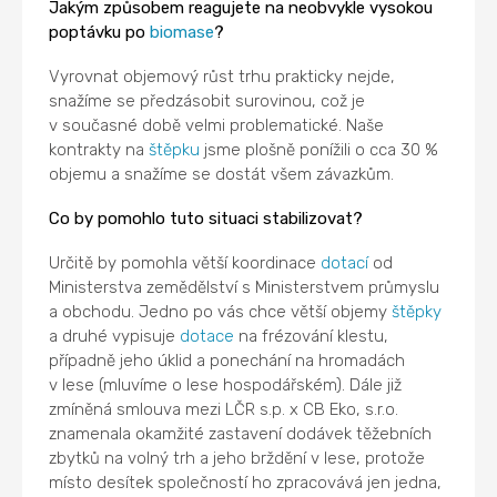
Jakým způsobem reagujete na neobvykle vysokou
poptávku po
biomase
?
Vyrovnat objemový růst trhu prakticky nejde,
snažíme se předzásobit surovinou, což je
v současné době velmi problematické. Naše
kontrakty na
štěpku
jsme plošně ponížili o cca 30 %
objemu a snažíme se dostát všem závazkům.
Co by pomohlo tuto situaci stabilizovat?
Určitě by pomohla větší koordinace
dotací
od
Ministerstva zemědělství s Ministerstvem průmyslu
a obchodu. Jedno po vás chce větší objemy
štěpky
a druhé vypisuje
dotace
na frézování klestu,
případně jeho úklid a ponechání na hromadách
v lese (mluvíme o lese hospodářském). Dále již
zmíněná smlouva mezi LČR s.p. x CB Eko, s.r.o.
znamenala okamžité zastavení dodávek těžebních
zbytků na volný trh a jeho brždění v lese, protože
místo desítek společností ho zpracovává jen jedna,