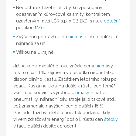
Nedostatek těžebních zbytků způsobený
odezníváním kůrovcové kalamity, kontraktem
uzavřeným mezi LČR s.p. x CB EKO, s.r.o. a
dotační
politikou
MZe
.
Zvýšenou poptávkou po
biomase
jako doplňku, či
náhradě za uhlí.
Válkou na Ukrajině.
Již na konci minulého roku začala cena
biomasy
růst o cca 10 %, zejména v důsledku nedostatku
disponibilního klestu. Začátkem letošního roku po
vpádu Ruska na Ukrajinu došlo k růstu cen téměř
všeho co souvisí s výrobou
biomasy
– nafta,
pneumatiky, náhradní díly, stroje jako takové atd.,
což znamenalo navýšení cen o dalších 15 %.
Poslední fází bylo léto a počátek podzimu, kdy
vlivem zdražování energií došlo k růstu cen
štěpky
v řádu dalších desítek procent.