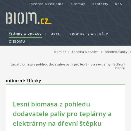
inzerce a reklama
sitemap
kontakty
RSS
ČLÁNKY A ZPRÁVY
|
AKCE
|
PRODUKTY A SLUŽBY
|
O BIOMU
|
biom.cz
›
kapalná biopaliva
›
odborné články
›
Lesní biomasa z pohledu dodavatele paliv pro teplárny a elektrárny na dřevní
štěpku
odborné články
Lesní biomasa z pohledu
dodavatele paliv pro teplárny a
elektrárny na dřevní štěpku