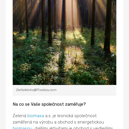
DeltaWorks@Pixabay.com
Na co se Vaše společnost zaměřuje?
Zelená
biomasa
a.s. je lesnická společnost
zaměřená na výrobu a obchod s energetickou
biomasou
, dalšími aktivitami je obchod s vedlejšími