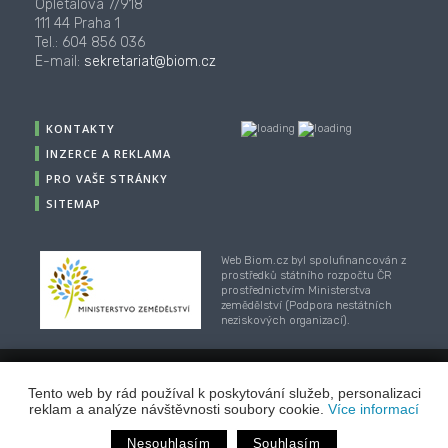
Opletalova 7/918
111 44 Praha 1
Tel.: 604 856 036
E-mail:
sekretariat@biom.cz
KONTAKTY
INZERCE A REKLAMA
PRO VAŠE STRÁNKY
SITEMAP
Web Biom.cz byl spolufinancován z
prostředků státního rozpočtu ČR
prostřednictvím Ministerstva
zemědělství (Podpora nestátních
neziskových organizací).
Tento web by rád používal k poskytování služeb, personalizaci
© 2001-2018, CZ Biom - České sdružení pro biomasu,
reklam a analýze návštěvnosti soubory cookie.
Více informací
Webhosting
/
webdesign
/
publikační systém TOOLKIT
-
ECN studio
Nesouhlasím
Souhlasím