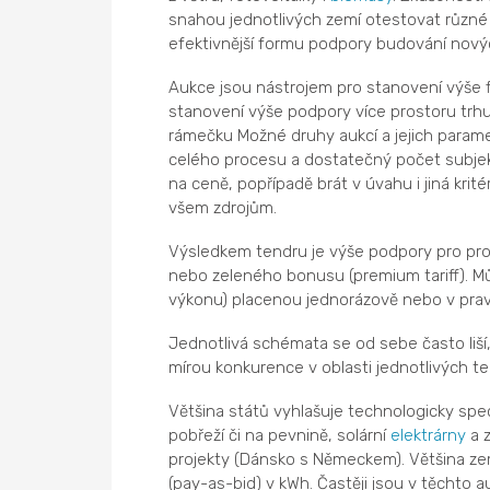
snahou jednotlivých zemí otestovat různé va
efektivnější formu podpory budování novýc
Aukce jsou nástrojem pro stanovení výše 
stanovení výše podpory více prostoru trhu
rámečku Možné druhy aukcí a jejich paramet
celého procesu a dostatečný počet subjek
na ceně, popřípadě brát v úvahu i jiná kr
všem zdrojům.
Výsledkem tendru je výše podpory pro provo
nebo zeleného bonusu (premium tariff). Můž
výkonu) placenou jednorázově nebo v prav
Jednotlivá schémata se od sebe často liší, 
mírou konkurence v oblasti jednotlivých tech
Většina států vyhlašuje technologicky spec
pobřeží či na pevnině, solární
elektrárny
a 
projekty (Dánsko s Německem). Většina zem
(pay-as-bid) v kWh. Častěji jsou v těchto