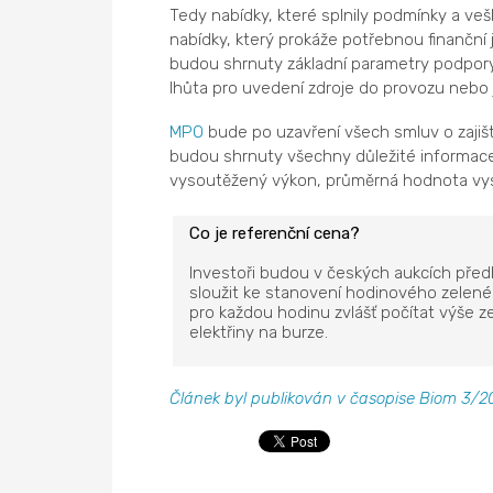
Tedy nabídky, které splnily podmínky a v
nabídky, který prokáže potřebnou finanční 
budou shrnuty základní parametry podpory
lhůta pro uvedení zdroje do provozu nebo j
MPO
bude po uzavření všech smluv o zajišt
budou shrnuty všechny důležité informace
vysoutěžený výkon, průměrná hodnota vys
Co je referenční cena?
Investoři budou v českých aukcích před
sloužit ke stanovení hodinového zelen
pro každou hodinu zvlášť počítat výše z
elektřiny na burze.
Článek byl publikován v časopise Biom 3/20