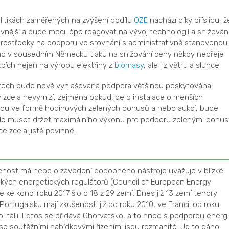
olitikách zaměřených na zvýšení podílu
OZE
nachází díky příslibu, ž
vnější a bude moci lépe reagovat na vývoj technologií a snižován
prostředky na podporu ve srovnání s administrativně stanovenou
klad v sousedním Německu tlaku na snižování ceny někdy nepřeje
cích nejen na výrobu elektřiny z
biomasy
, ale i z větru a slunce.
letech bude nově vyhlašovaná podpora většinou poskytována
y zcela nevymizí, zejména pokud jde o instalace o menších
rou ve formě hodinových zelených bonusů a nebo aukcí, bude
ude muset držet maximálního výkonu pro podporu zelenými bonus
e zcela jistě povinné.
šenost má nebo o zavedení podobného nástroje uvažuje v blízké
kých energetických regulátorů (Council of European Energy
 ke konci roku 2017 šlo o 18 z 29 zemí. Dnes již 13 zemí tendry
 Portugalsku mají zkušenosti již od roku 2010, ve Francii od roku
o Itálii. Letos se přidává Chorvatsko, a to hned s podporou energ
 se soutěžními nabídkovými řízeními jsou rozmanité. Je to dáno