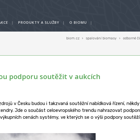
AKCE
|
PRODUKTY A SLUŽBY
|
O BIOMU
|
biom.cz
›
spalování biomasy
›
odborné č
ou podporu soutěžit v aukcích
drojů v Česku budou i takzvaná soutěžní nabídková řízení, někdy
tendry. Jde o součást celoevropského trendu nahrazovat podpor
 výkupních cenách systémy, ve kterých se o výši podpory soutěží