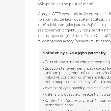
výkupních cen se používá méně.
Analýza CEER vyhodnotila, že na základě d
tom smyslu, že lákají dostatek soutěžících 
dalším faktorům jako jsou snižující se kapi
realizovaných projektů vykazují tendry na 
dostupných údajů). Studie členským států
zúčastněnými aktéry (případnými investory
Možné druhy aukcí a jejich parametry
Druh obnovitelného zdroje/technologie
Způsob stanovení ceny: pay-as-bid (
uniform price (jednotná cena pro všec
nabídky), contract for difference (podp
nebo naopak doplácí do systému rozdí
Vymezení výše nabídky: minimální a ma
Kritéria pro účastníky: velikost či typ
Kvalifikační předpoklady: finanční záru
rozhodnutí apod.