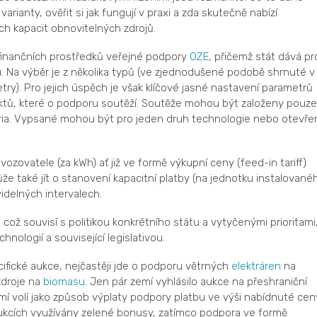
rianty, ověřit si jak fungují v praxi a zda skutečně nabízí
h kapacit obnovitelných zdrojů.
finančních prostředků veřejné podpory
OZE
, přičemž stát dává pr
. Na výběr je z několika typů (ve zjednodušené podobě shrnuté v
ry). Pro jejich úspěch je však klíčové jasné nastavení parametrů
tů, které o podporu soutěží. Soutěže mohou být založeny pouze
itéria. Vypsané mohou být pro jeden druh technologie nebo otevře
zovatele (za kWh) ať již ve formě výkupní ceny (feed-in tariff)
e také jít o stanovení kapacitní platby (na jednotku instalované
idelných intervalech.
což souvisí s politikou konkrétního státu a vytyčenými prioritami
nologií a související legislativou.
ifické aukce, nejčastěji jde o podporu větrných
elektráren
na
zdroje na
biomasu
. Jen pár zemí vyhlásilo aukce na přeshraniční
í volí jako způsob výplaty podpory platbu ve výši nabídnuté cen
 aukcích využívány zelené bonusy, zatímco podpora ve formě