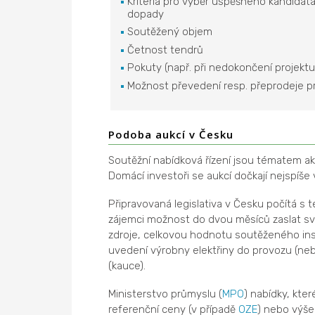
Kritéria pro výběr úspěšného kandidát
dopady
Soutěžený objem
Četnost tendrů
Pokuty (např. při nedokončení projektu
Možnost převedení resp. přeprodeje p
Podoba aukcí v Česku
Soutěžní nabídková řízení jsou tématem a
Domácí investoři se aukcí dočkají nejspíše 
Připravovaná legislativa v Česku počítá s
zájemci možnost do dvou měsíců zaslat s
zdroje, celkovou hodnotu soutěženého in
uvedení výrobny elektřiny do provozu (nebo
(kauce).
Ministerstvo průmyslu (
MPO
) nabídky, kte
referenční ceny (v případě
OZE
) nebo výše