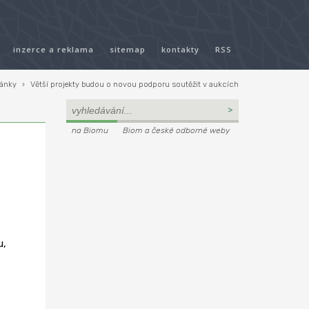
inzerce a reklama
sitemap
kontakty
RSS
lánky
›
Větší projekty budou o novou podporu soutěžit v aukcích
na Biomu
Biom a české odborné weby
u,