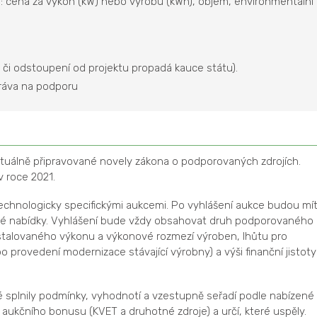
a: cena za výkon (kW) nebo výrobu (kWh), objem, environmentální
 či odstoupení od projektu propadá kauce státu).
ráva na podporu
ktuálně připravované novely zákona o podporovaných zdrojích.
v roce 2021.
 technologicky specifickými aukcemi. Po vyhlášení aukce budou mí
vé nabídky. Vyhlášení bude vždy obsahovat druh podporovaného
stalovaného výkonu a výkonové rozmezí výroben, lhůtu pro
 provedení modernizace stávající výrobny) a výši finanční jistoty
ré splnily podmínky, vyhodnotí a vzestupně seřadí podle nabízené
 aukčního bonusu (KVET a druhotné zdroje) a určí, které uspěly.