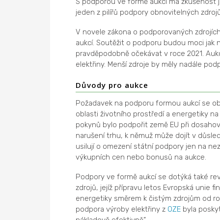
S podporou ve formě aukcí má zkušenost ji
jeden z pilířů podpory obnovitelných zdrojů
V novele zákona o podporovaných zdrojíc
aukcí. Soutěžit o podporu budou moci jak
pravděpodobně očekávat v roce 2021. Auk
elektřiny. Menší zdroje by měly nadále p
Důvody pro aukce
Požadavek na podporu formou aukcí se obj
oblasti životního prostředí a energetiky n
pokynů bylo podpořit země EU při dosahován
narušení trhu, k němuž může dojít v důsl
usilují o omezení státní podpory jen na ne
výkupních cen nebo bonusů na aukce.
Podpory ve formě aukcí se dotýká také re
zdrojů, jejíž přípravu letos Evropská unie f
energetiky směrem k čistým zdrojům od rok
podpora výroby elektřiny z
OZE
byla poskyt
nákladově efektivně”.