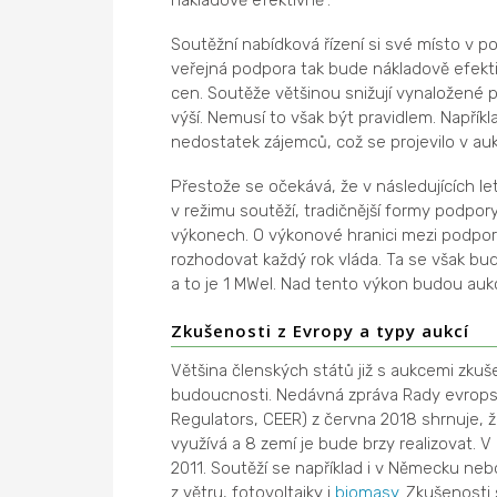
Soutěžní nabídková řízení si své místo v p
veřejná podpora tak bude nákladově efekti
cen. Soutěže většinou snižují vynaložené 
výší. Nemusí to však být pravidlem. Napří
nedostatek zájemců, což se projevilo v auk
Přestože se očekává, že v následujících 
v režimu soutěží, tradičnější formy podpor
výkonech. O výkonové hranici mezi podpo
rozhodovat každý rok vláda. Ta se však b
a to je 1 MWel. Nad tento výkon budou aukc
Zkušenosti z Evropy a typy aukcí
Většina členských států již s aukcemi zku
budoucnosti. Nedávná zpráva Rady evrops
Regulators, CEER) z června 2018 shrnuje, že
využívá a 8 zemí je bude brzy realizovat. V
2011. Soutěží se například i v Německu neb
z větru, fotovoltaiky i
biomasy
. Zkušenosti