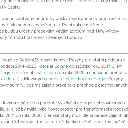
ž řada členských států Evropské unie. Po roce 2020 by mělo jít o
 i v Česku.
h budou ukotveny podmínky poskytování podpory prostřednictví
 nové tak modernizované zdroje. První aukce můžeme
ce budou určeny především větším zdrojům nad 1 MW výroby
odpory formou hodinových zelených bonusů.
evuje ve Sdělení Evropské komise Pokyny pro státní podporu v
a období 2014–2020, které je účinné od začátku roku 2017. Cílem
í jejich cílů v oblasti
klimatu
do roku 2020 a současně předcház
edku
dotací
udělovaných
obnovitelným zdrojům energie
. Pokyny
zbytnou míru, což má zajistit právě také přechod z garantovaných
vidovaná směrnice o podpoře využívání energie z obnovitelných
inišuje, a jež by měla vykolíkovat prostor pro transformaci evropsk
u 2021 do roku 2030. Členské státy musí dle směrnice zajistit, a
ována “otevřeně, transparentně, konkurenčně, nediskriminačně 