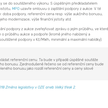
ešly se do soutěženého výkonu. S úspěšným předkladatelem
jistotu,
MPO
uzavře smlouvu o zajištění podpory z aukce. V té
: doba podpory, referenční cena resp. výše aukčního bonusu,
eho modernizace, výše finanční jistoty atd.
ění podpory z aukce zveřejňovat zprávu o jejím průběhu, ve kter
 o průběhu aukce a podpoře (kromě jiného nabízený a
outěžené podpory v Kč/MWh, minimální a maximální nabídky).
kládat referenční cenu. Ta bude v případě úspěšné soutěže
ého bonusu. Zjednodušeně řečeno se od referenční ceny bude
eleného bonusu jako rozdíl referenční ceny a ceny silové
18 Změna legislativy v OZE aneb Velký třesk 2.