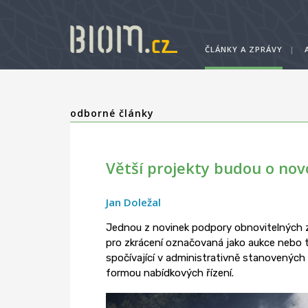
ČLÁNKY A ZPRÁVY
|
odborné články
Větší projekty budou o nov
Jan Doležal
Jednou z novinek podpory obnovitelných z
pro zkrácení označovaná jako aukce nebo 
spočívající v administrativně stanovených
formou nabídkových řízení.