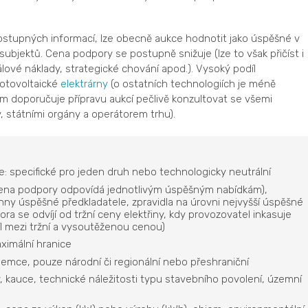
ostupných informací, lze obecně aukce hodnotit jako úspěšné v
subjektů. Cena podpory se postupně snižuje (lze to však přičíst i
tálové náklady, strategické chování apod.). Vysoký podíl
fotovoltaické
elektrárny
(o ostatních technologiích je méně
m doporučuje přípravu aukcí pečlivě konzultovat se všemi
, státními orgány a operátorem trhu).
: specifické pro jeden druh nebo technologicky neutrální
cena podpory odpovídá jednotlivým úspěšným nabídkám),
hny úspěšné předkladatele, zpravidla na úrovni nejvyšší úspěšné
ora se odvíjí od tržní ceny elektřiny, kdy provozovatel inkasuje
l mezi tržní a vysoutěženou cenou)
ximální hranice
 zájemce, pouze národní či regionální nebo přeshraniční
ky, kauce, technické náležitosti typu stavebního povolení, územní