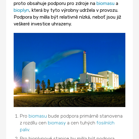
proto obsahuje podporu pro zdroje na
biomasu
a
bioplyn
, která by tyto výrobny udržela v provozu.
Podpora by měla být relativně nízká, neboť jsou již
veškeré investice uhrazeny.
Pro
biomasu
bude podpora primárně stanovena
z rozdílu cen
biomasy
a cen tuhých
fosilních
paliv
.
Pro bioplynové stanice by měla být podpora