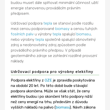
budou muset dále splňovat minimální účinnost užití
energie stanovenou prováděcím právním
předpisem.
Udržovací podpora
tepla
se stanoví podle rozdílu
mezi cenou podporované
biomasy
a cenou tuhých
fosilních paliv
u výrobny
tepla
spalující
biomasu
,
nebo výrobny
tepla
společně spalující obnovitelný
zdroj a neobnovitelný zdroj způsobem podle
prováděcího právního předpisu. V případě
geotermálního zdroje se zohlední rozdílné provozní
náklady.
Udržovací podpora pro výrobny elektřiny
Podpora elektřiny z
OZE
je zpravidla poskytována
na období 20 let. Po této době bude stávající
podpora ukončena. Může se však stát, že ceny
elektřiny budou i po skončení této podpory nižší
než ceny energií na trhu, především z důvodu
vyšších nákladů na palivo (
biomasu
). Návrh zákona