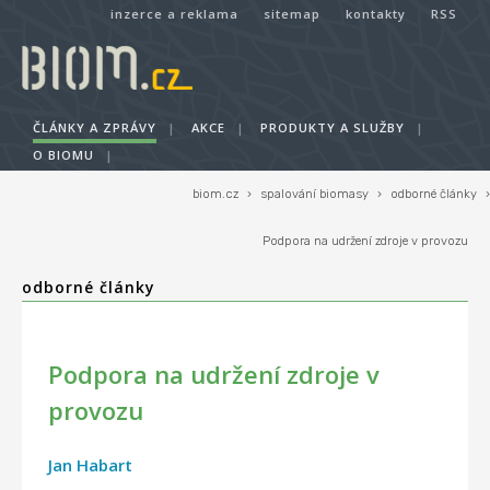
inzerce a reklama
sitemap
kontakty
RSS
ČLÁNKY A ZPRÁVY
|
AKCE
|
PRODUKTY A SLUŽBY
|
O BIOMU
|
biom.cz
›
spalování biomasy
›
odborné články
›
Podpora na udržení zdroje v provozu
odborné články
Podpora na udržení zdroje v
provozu
Jan Habart