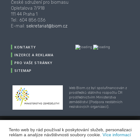
České sdružení pro biomasu
Opletalova 7/918
111 44 Praha 1
Tel.: 604 856 036
E-mail:
sekretariat@biom.cz
KONTAKTY
INZERCE A REKLAMA
PRO VAŠE STRÁNKY
SITEMAP
Web Biom.cz byl spolufinancován z
prostředků státního rozpočtu ČR
prostřednictvím Ministerstva
zemědělství (Podpora nestátních
neziskových organizací).
© 2001-2018, CZ Biom - České sdružení pro biomasu,
Tento web by rád používal k poskytování služeb, personalizaci
Webhosting
/
webdesign
/
publikační systém TOOLKIT
-
reklam a analýze návštěvnosti soubory cookie.
Více informací
ECN studio