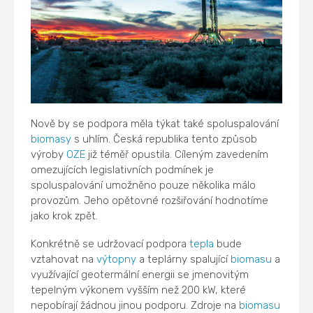
Nově by se podpora měla týkat také spoluspalování
biomasy
s uhlím. Česká republika tento způsob
výroby
OZE
již téměř opustila. Cíleným zavedením
omezujících legislativních podmínek je
spoluspalování umožněno pouze několika málo
provozům. Jeho opětovné rozšiřování hodnotíme
jako krok zpět.
Konkrétně se udržovací podpora
tepla
bude
vztahovat na
výtopny
a teplárny spalující
biomasu
a
využívající geotermální energii se jmenovitým
tepelným výkonem vyšším než 200 kW, které
nepobírají žádnou jinou podporu. Zdroje na
biomasu