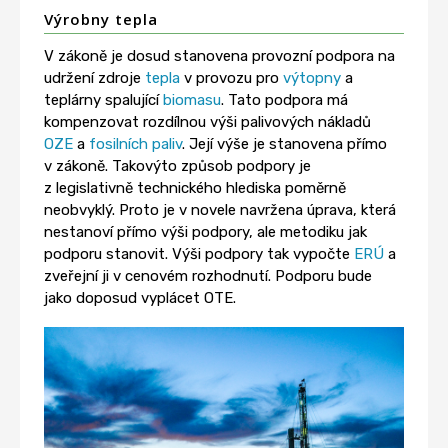
Výrobny tepla
V zákoně je dosud stanovena provozní podpora na
udržení zdroje
tepla
v provozu pro
výtopny
a
teplárny spalující
biomasu
. Tato podpora má
kompenzovat rozdílnou výši palivových nákladů
OZE
a
fosilních paliv
. Její výše je stanovena přímo
v zákoně. Takovýto způsob podpory je
z legislativně technického hlediska poměrně
neobvyklý. Proto je v novele navržena úprava, která
nestanoví přímo výši podpory, ale metodiku jak
podporu stanovit. Výši podpory tak vypočte
ERÚ
a
zveřejní ji v cenovém rozhodnutí. Podporu bude
jako doposud vyplácet OTE.