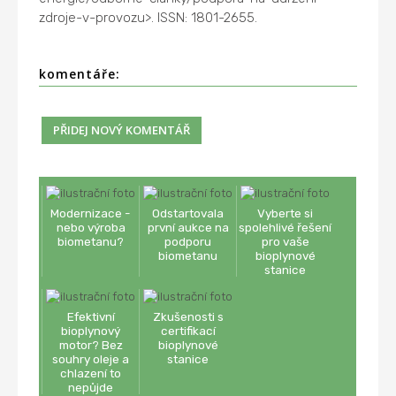
zdroje-v-provozu>. ISSN: 1801-2655.
komentáře:
Modernizace -
Odstartovala
Vyberte si
nebo výroba
první aukce na
spolehlivé řešení
biometanu?
podporu
pro vaše
biometanu
bioplynové
stanice
Efektivní
Zkušenosti s
bioplynový
certifikací
motor? Bez
bioplynové
souhry oleje a
stanice
chlazení to
nepůjde