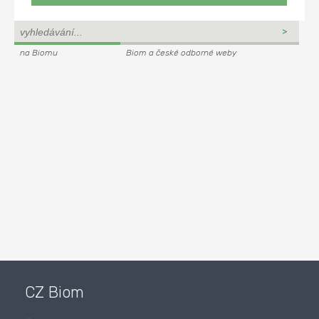
na Biomu
Biom a české odborné weby
CZ Biom