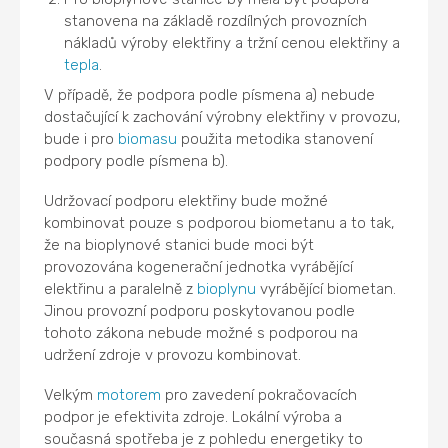
stanovena na základě rozdílných provozních
nákladů výroby elektřiny a tržní cenou elektřiny a
tepla
.
V případě, že podpora podle písmena a) nebude
dostačující k zachování výrobny elektřiny v provozu,
bude i pro
biomasu
použita metodika stanovení
podpory podle písmena b).
Udržovací podporu elektřiny bude možné
kombinovat pouze s podporou biometanu a to tak,
že na bioplynové stanici bude moci být
provozována kogenerační jednotka vyrábějící
elektřinu a paralelně z
bioplynu
vyrábějící biometan.
Jinou provozní podporu poskytovanou podle
tohoto zákona nebude možné s podporou na
udržení zdroje v provozu kombinovat.
Velkým
motorem
pro zavedení pokračovacích
podpor je efektivita zdroje. Lokální výroba a
současná spotřeba je z pohledu energetiky to