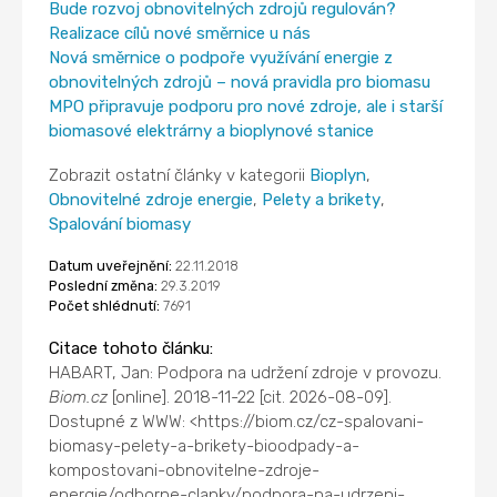
Bude rozvoj obnovitelných zdrojů regulován?
Realizace cílů nové směrnice u nás
Nová směrnice o podpoře využívání energie z
obnovitelných zdrojů – nová pravidla pro biomasu
MPO připravuje podporu pro nové zdroje, ale i starší
biomasové elektrárny a bioplynové stanice
Zobrazit ostatní články v kategorii
Bioplyn
,
Obnovitelné zdroje energie
,
Pelety a brikety
,
Spalování biomasy
Datum uveřejnění:
22.11.2018
Poslední změna:
29.3.2019
Počet shlédnutí:
7691
Citace tohoto článku:
HABART, Jan: Podpora na udržení zdroje v provozu.
Biom.cz
[online]. 2018-11-22 [cit. 2026-08-09].
Dostupné z WWW: <https://biom.cz/cz-spalovani-
biomasy-pelety-a-brikety-bioodpady-a-
kompostovani-obnovitelne-zdroje-
energie/odborne-clanky/podpora-na-udrzeni-