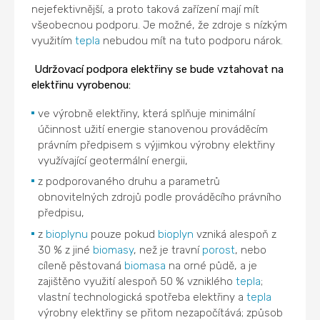
nejefektivnější, a proto taková zařízení mají mít
všeobecnou podporu. Je možné, že zdroje s nízkým
využitím
tepla
nebudou mít na tuto podporu nárok.
Udržovací podpora elektřiny se bude vztahovat na
elektřinu vyrobenou:
ve výrobně elektřiny, která splňuje minimální
účinnost užití energie stanovenou prováděcím
právním předpisem s výjimkou výrobny elektřiny
využívající geotermální energii,
z podporovaného druhu a parametrů
obnovitelných zdrojů podle prováděcího právního
předpisu,
z
bioplynu
pouze pokud
bioplyn
vzniká alespoň z
30 % z jiné
biomasy
, než je travní
porost
, nebo
cíleně pěstovaná
biomasa
na orné půdě, a je
zajištěno využití alespoň 50 % vzniklého
tepla
;
vlastní technologická spotřeba elektřiny a
tepla
výrobny elektřiny se přitom nezapočítává; způsob