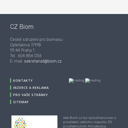
CZ Biom
České sdružení pro biomasu
Opletalova 7/918
111 44 Praha 1
Tel.: 604 856 036
E-mail:
sekretariat@biom.cz
KONTAKTY
INZERCE A REKLAMA
PRO VAŠE STRÁNKY
SITEMAP
Web Biom.cz byl spolufinancován z
prostředků státního rozpočtu ČR
prostřednictvím Ministerstva