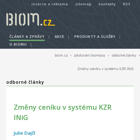
inzerce a reklama
sitemap
kontakty
RSS
ČLÁNKY A ZPRÁVY
|
AKCE
|
PRODUKTY A SLUŽBY
|
O BIOMU
|
biom.cz
›
pěstování biomasy
›
odborné články
›
Změny ceníku v systému KZR INiG
odborné články
Změny ceníku v systému KZR
INiG
Julie Dajčl