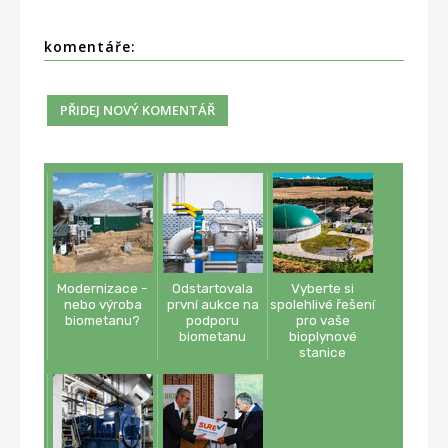
komentáře:
Modernizace -
Odstartovala
Vyberte si
nebo výroba
první aukce na
spolehlivé řešení
biometanu?
podporu
pro vaše
biometanu
bioplynové
stanice