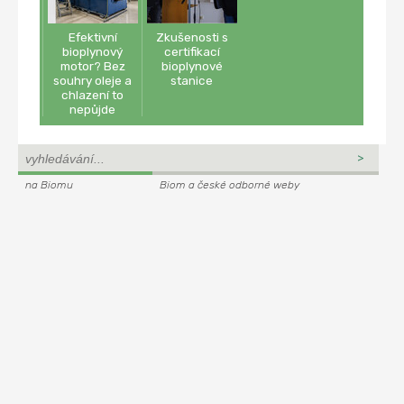
Efektivní
Zkušenosti s
bioplynový
certifikací
motor? Bez
bioplynové
souhry oleje a
stanice
chlazení to
nepůjde
na Biomu
Biom a české odborné weby