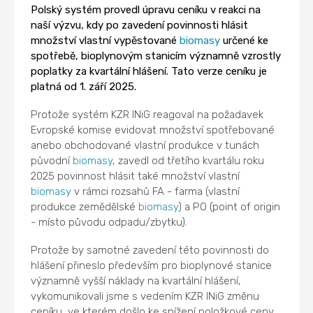
Polský systém provedl úpravu ceníku v reakci na
naší výzvu, kdy po zavedení povinnosti hlásit
množství vlastní vypěstované
biomasy
určené ke
spotřebě, bioplynovým stanicím významně vzrostly
poplatky za kvartální hlášení. Tato verze ceníku je
platná od 1. září 2025.
Protože systém KZR INiG reagoval na požadavek
Evropské komise evidovat množství spotřebované
anebo obchodované vlastní produkce v tunách
původní
biomasy
, zavedl od třetího kvartálu roku
2025 povinnost hlásit také množství vlastní
biomasy
v rámci rozsahů FA - farma (vlastní
produkce zemědělské
biomasy
) a PO (point of origin
- místo původu odpadu/zbytku).
Protože by samotné zavedení této povinnosti do
hlášení přineslo především pro bioplynové stanice
významně vyšší náklady na kvartální hlášení,
vykomunikovali jsme s vedením KZR INiG změnu
ceníku, ve kterém došlo ke snížení položkové ceny