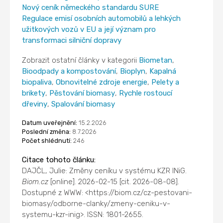
Nový ceník německého standardu SURE
Regulace emisí osobních automobilů a lehkých
užitkových vozů v EU a její význam pro
transformaci silniční dopravy
Zobrazit ostatní články v kategorii
Biometan
,
Bioodpady a kompostování
,
Bioplyn
,
Kapalná
biopaliva
,
Obnovitelné zdroje energie
,
Pelety a
brikety
,
Pěstování biomasy
,
Rychle rostoucí
dřeviny
,
Spalování biomasy
Datum uveřejnění:
15.2.2026
Poslední změna:
8.7.2026
Počet shlédnutí:
246
Citace tohoto článku:
DAJČL, Julie: Změny ceníku v systému KZR INiG.
Biom.cz
[online]. 2026-02-15 [cit. 2026-08-08].
Dostupné z WWW: <https://biom.cz/cz-pestovani-
biomasy/odborne-clanky/zmeny-ceniku-v-
systemu-kzr-inig>. ISSN: 1801-2655.