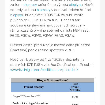
za tunu
biomasy
určené pro výrobu
bioplynu
. Nově
se tedy za tunu
biomasy
v dodavatelském řetězci
bioplynu
bude platit 0,005 EUR za tunu místo
původních 0,0515 EUR za tunu. Dochází tak
současně ke zlevnění nakupovaných surovin v
rámci rozsahů prvního sběrného místa FGP, resp.
FGCS, FGCW, FGWS, FGWW, FGAS, FGAW.
Hlášení vlastní produkce je možné dělat průběžně
(kvartálně) podle reálné spotřeby v BPS.
Nový ceník platný od 1. září 2025 naleznete na
stránkách KZR INiG v záložce Certification - Pricelist:
www.kzr.inig.eu/en/certification/price-list/