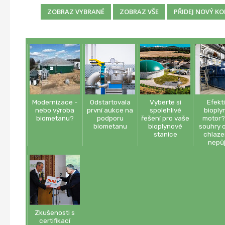
Modernizace -
Odstartovala
Vyberte si
Efekt
nebo výroba
první aukce na
spolehlivé
bioply
biometanu?
podporu
řešení pro vaše
motor?
biometanu
bioplynové
souhry o
stanice
chlaze
nepů
Zkušenosti s
certifikací