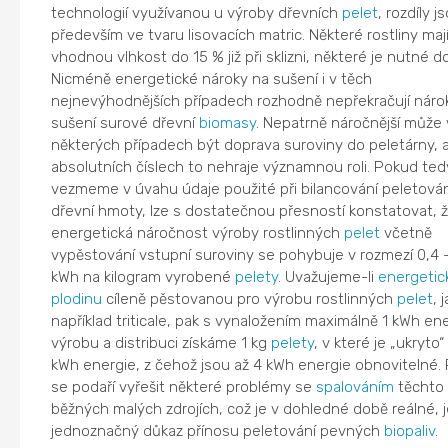
technologií využívanou u výroby dřevních
pelet
, rozdíly j
především ve tvaru lisovacích matric. Některé rostliny maj
vhodnou vlhkost do 15 % již při sklizni, některé je nutné do
Nicméně energetické nároky na sušení i v těch
nejnevýhodnějších případech rozhodně nepřekračují náro
sušení surové dřevní
biomasy
. Nepatrně náročnější může 
některých případech být doprava suroviny do peletárny, a
absolutních číslech to nehraje významnou roli. Pokud ted
vezmeme v úvahu údaje použité při bilancování peletován
dřevní hmoty, lze s dostatečnou přesností konstatovat, 
energetická náročnost výroby rostlinných
pelet
včetně
vypěstování vstupní suroviny se pohybuje v rozmezí 0,4 
kWh na kilogram vyrobené
pelety
. Uvažujeme-li
energetic
plodinu
cíleně pěstovanou pro výrobu rostlinných
pelet
, 
například triticale, pak s vynaložením maximálně 1 kWh en
výrobu a distribuci získáme 1 kg
pelety
, v které je „ukryto“
kWh energie, z čehož jsou až 4 kWh energie obnovitelné.
se podaří vyřešit některé problémy se
spalováním
těchto
běžných malých zdrojích, což je v dohledné době reálné, j
jednoznačný důkaz přínosu peletování pevných
biopaliv
.