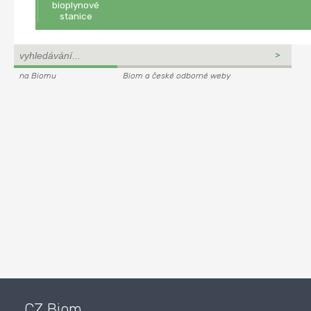
bioplynové
stanice
na Biomu
Biom a české odborné weby
CZ Biom