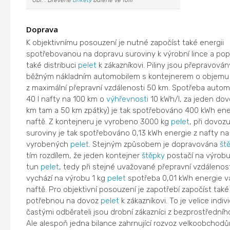
Obr. : Dřevěné
brikety
balené ve folii
Doprava
K objektivnímu posouzení je nutné započíst také energii
spotřebovanou na dopravu suroviny k výrobní lince a pop
také distribuci
pelet
k zákazníkovi. Piliny jsou přepravován
běžným nákladním automobilem s kontejnerem o objemu
z maximální přepravní vzdálenosti 50 km. Spotřeba automo
40 l nafty na 100 km o
výhřevnosti
10 kWh/l, za jeden dov
km tam a 50 km zpátky) je tak spotřebováno 400 kWh ene
naftě. Z kontejneru je vyrobeno 3000 kg
pelet
, při dovoz
suroviny je tak spotřebováno 0,13 kWh energie z nafty na 
vyrobených
pelet
. Stejným způsobem je dopravována
št
tím rozdílem, že jeden kontejner
štěpky
postačí na výrobu
tun
pelet
, tedy při stejné uvažované přepravní vzdálenos
vychází na výrobu 1 kg
pelet
spotřeba 0,01 kWh energie v
naftě. Pro objektivní posouzení je zapotřebí započíst také
potřebnou na dovoz
pelet
k zákazníkovi. To je velice indivi
častými odběrateli jsou drobní zákazníci z bezprostředního
Ale alespoň jedna bilance zahrnující rozvoz velkoobchodů