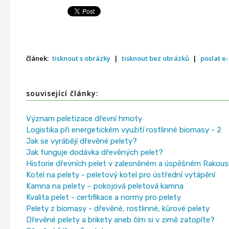
článek:
tisknout s obrázky
|
tisknout bez obrázků
|
poslat e
související články:
Význam peletizace dřevní hmoty
Logistika při energetickém využití rostlinné biomasy - 2
Jak se vyrábějí dřevěné pelety?
Jak funguje dodávka dřevěných pelet?
Historie dřevních pelet v zalesněném a úspěšném Rakous
Kotel na pelety - peletový kotel pro ústřední vytápění
Kamna na pelety – pokojová peletová kamna
Kvalita pelet - certifikace a normy pro pelety
Pelety z biomasy - dřevěné, rostlinné, kůrové pelety
Dřevěné pelety a brikety aneb čím si v zimě zatopíte?