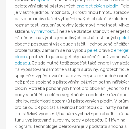
peletování cíleně pěstovaných
energetických plodin
. Pel
je vlastně jedinou možností, jak rostlinnou hmotu zpracov
palivo pro individuální vytápění malých objektů. Vzhledem
rozmanitosti vstupní suroviny (objemová hmotnost, vlhko
sklízení,
výhřevnost
,..) nelze ve zkratce stanovit energeti
náročnost na výrobu jednotlivých druhů rostlinných
pele
obecné posouzení však bude stačit i jednoduché přiblížen
problematiky. Zaměřím se na výrobu
pelet
právě z
energe
plodin
, protože ta je energeticky náročnější než zpracová
odpadu
. Je zde nutné totiž započíst také energii vynalo
na vypěstování samotné vstupní suroviny. Agrotechnické
spojené s vypěstováním suroviny nejsou rozhodně náročn
než práce spojené s pěstováním běžných potravinářskýc
plodin. Potřeba pohonných hmot pro obdělání jednoho h
pudy v průběhu celého vegetačního období se různí podl
lokality, rozlehlosti pozemků i pěstovaných plodin. V prům
pro celou ČR počítat s reálnou hodnotou 60 l nafty na hek
Pro střízlivý výnos 6 t/ha nám vychází spotřeba 10 litrů n
tunu vypěstované suroviny, tedy v přepočtu 0,1 kWh na
kilogram. Technologie peletování je v podstatě shodná s