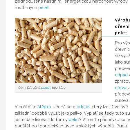
zjednodušeně nastíním i energetickou náročnost výroby
rostlinných
pelet
.
Výrob
dřevn
pelet
Pro vý
dřevní
se využ
jako su
předev
odpad
zpracov
dřeva
. 
Obr. : Dřevěné
pelety
bez kůry
předev
surová p
menší míre
štěpka
. Jedná se o
odpad
, který lze již ve své
základní podobě využít jako palivo. Vyplatí se tedy tuto s
ještě dále lisovat do formy
pelet
? V tomto příspěvku se n
pouštět do teoretických úvah a složitých výpočtů. Budu