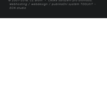
© 2001-2018, CZ Biom - České sdružení pro biomasu,
Webhosting
/
webdesign
/
publikační systém TOOLKIT
-
ECN studio