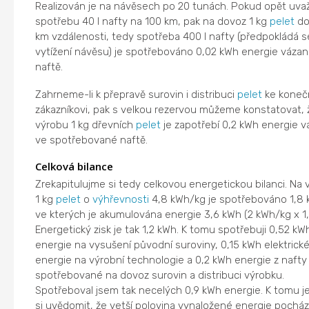
Realizován je na návěsech po 20 tunách. Pokud opět uv
spotřebu 40 l nafty na 100 km, pak na dovoz 1 kg
pelet
do
km vzdálenosti, tedy spotřeba 400 l nafty (předpokládá s
vytížení návěsu) je spotřebováno 0,02 kWh energie vázan
naftě.
Zahrneme-li k přepravě surovin i distribuci
pelet
ke kone
zákazníkovi, pak s velkou rezervou můžeme konstatovat, 
výrobu 1 kg dřevních
pelet
je zapotřebí 0,2 kWh energie 
ve spotřebované naftě.
Celková bilance
Zrekapitulujme si tedy celkovou energetickou bilanci. Na 
1 kg
pelet
o
výhřevnosti
4,8 kWh/kg je spotřebováno 1,8 kg
ve kterých je akumulována energie 3,6 kWh (2 kWh/kg x 1,
Energetický zisk je tak 1,2 kWh. K tomu spotřebuji 0,52 kW
energie na vysušení původní suroviny, 0,15 kWh elektrick
energie na výrobní technologie a 0,2 kWh energie z nafty
spotřebované na dovoz surovin a distribuci výrobku.
Spotřeboval jsem tak necelých 0,9 kWh energie. K tomu j
si uvědomit, že vetší polovina vynaložené energie pochází