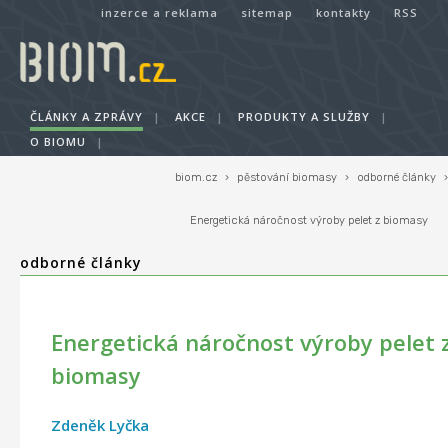
inzerce a reklama
sitemap
kontakty
RSS
ČLÁNKY A ZPRÁVY
|
AKCE
|
PRODUKTY A SLUŽBY
|
O BIOMU
|
biom.cz
›
pěstování biomasy
›
odborné články
›
Energetická náročnost výroby pelet z biomasy
odborné články
Energetická náročnost výroby pelet 
biomasy
Zdeněk Lyčka