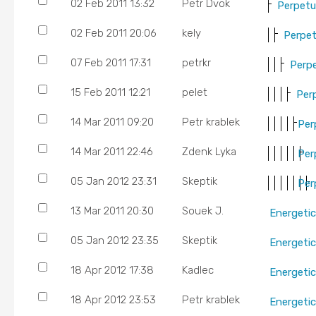
02 Feb 2011 13:32
Petr Dvok
Perpetu
02 Feb 2011 20:06
kely
Perpe
07 Feb 2011 17:31
petrkr
Perp
15 Feb 2011 12:21
pelet
Per
14 Mar 2011 09:20
Petr krablek
Per
14 Mar 2011 22:46
Zdenk Lyka
Per
05 Jan 2012 23:31
Skeptik
Per
13 Mar 2011 20:30
Souek J.
Energeti
05 Jan 2012 23:35
Skeptik
Energeti
18 Apr 2012 17:38
Kadlec
Energeti
18 Apr 2012 23:53
Petr krablek
Energeti