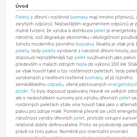
Úvod
Pelety
z dřevní i rostlinné
biomasy
mají mnoho příznivců, a
zarytých odpůrců. Nejčastějším argumentem odpůrců je z
mylné tvrzení, že výroba a distribuce
pelet
je energeticky p
náročná, což degraduje ekonomiku i ekologičnost používá
tohoto moderního pevného
biopaliva
. Realita je však jiná.
pelety
, tedy
pelety
vyrobené z náročné dřevní hmoty, js
doposud nejrozšířenější typ
pelet
využívaných jako palivo
především v malých zdrojích
tepla
do výkonů 200 kW. Stál
se však hovoří také o tzv. rostlinných peletách, tedy pele
vyrobených z nedřevní rostlinné
biomasy
, ať již různého
zemědělského
odpadu
, cíleně pěstovaných
energetickýc
plodin
. Ty byly doposud spalovány hlavně ve velkých zdroj
ale s nedostatkem suroviny pro výrobu dřevních
pelet
se
rostlinných peletách stále více hovoří také jako o alternat
palivu pro zdroje malé. Poměrně přesně lze určit energeti
náročnost výroby dřevních
pelet
, protože vstupní surovin
relativně dobře definovatelná. Proto se podrobněji zaměř
právě na toto palivo. Nicméně pro orientační srovnání