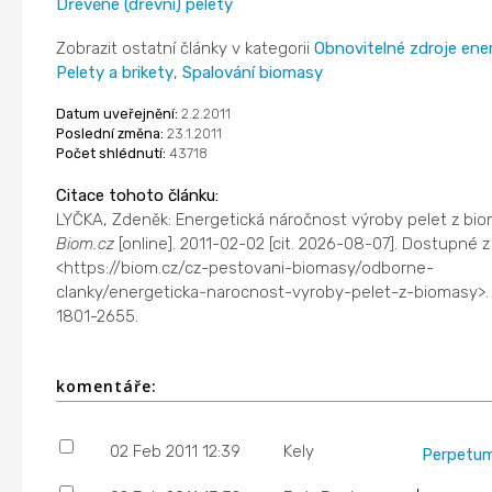
Dřevěné (dřevní) pelety
Zobrazit ostatní články v kategorii
Obnovitelné zdroje ene
Pelety a brikety
,
Spalování biomasy
Datum uveřejnění:
2.2.2011
Poslední změna:
23.1.2011
Počet shlédnutí:
43718
Citace tohoto článku:
LYČKA, Zdeněk: Energetická náročnost výroby pelet z bio
Biom.cz
[online]. 2011-02-02 [cit. 2026-08-07]. Dostupné 
<https://biom.cz/cz-pestovani-biomasy/odborne-
clanky/energeticka-narocnost-vyroby-pelet-z-biomasy>. 
1801-2655.
komentáře:
02 Feb 2011 12:39
Kely
Perpetum