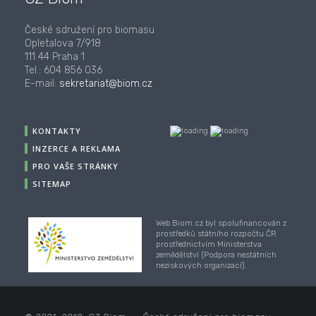
České sdružení pro biomasu
Opletalova 7/918
111 44 Praha 1
Tel.: 604 856 036
E-mail:
sekretariat@biom.cz
KONTAKTY
INZERCE A REKLAMA
PRO VAŠE STRÁNKY
SITEMAP
Web Biom.cz byl spolufinancován z
prostředků státního rozpočtu ČR
prostřednictvím Ministerstva
zemědělství (Podpora nestátních
neziskových organizací).