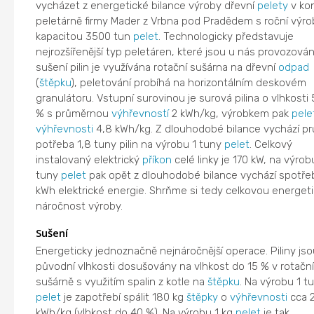
vycházet z energetické bilance výroby dřevní
pelety
v kon
peletárně firmy Mader z Vrbna pod Pradědem s roční výro
kapacitou 3500 tun
pelet
. Technologicky představuje
nejrozšířenější typ peletáren, které jsou u nás provozován
sušení pilin je využívána rotační sušárna na dřevní
odpad
(
štěpku
), peletování probíhá na horizontálním deskovém
granulátoru. Vstupní surovinou je surová pilina o vlhkosti
% s průměrnou
výhřevností
2 kWh/kg, výrobkem pak
pele
výhřevnosti
4,8 kWh/kg. Z dlouhodobé bilance vychází p
potřeba 1,8 tuny pilin na výrobu 1 tuny
pelet
. Celkový
instalovaný elektrický
příkon
celé linky je 170 kW, na výrob
tuny
pelet
pak opět z dlouhodobé bilance vychází spotře
kWh elektrické energie. Shrňme si tedy celkovou energet
náročnost výroby.
Sušení
Energeticky jednoznačně nejnáročnější operace. Piliny jso
původní vlhkosti dosušovány na vlhkost do 15 % v rotační
sušárně s využitím spalin z kotle na
štěpku
. Na výrobu 1 t
pelet
je zapotřebí spálit 180 kg
štěpky
o
výhřevnosti
cca 2
kWh/kg (vlhkost do 40 %). Na výrobu 1 kg
pelet
je tak