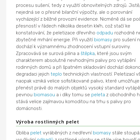
procesu sušení, tedy z využití obnovitelných zdrojů. Jistě
nejedná se o přesné bilanční výpočty, ale o porovnání
vycházející z běžné provozní evidence. Nicméně dá se poč
přesností v řádech několika desetin kWh, což stačí ke
konstatování, že peletizace dřevního
odpadu
rozhodně n
zbytečné mrhání energie. Při využití
biomasy
pro sušení 
dochází k významnému zhodnocení vstupní suroviny.
Zpracovává se surová pilina a
štěpka
, které jsou svým
charakterem absolutně nevhodnými palivy pro vytápění
rodinných domů a při špatném skladování dochází dokonc
degradaci jejich
teplo
technických vlastností. Peletizací v
naopak vzniká velice sofistikované palivo, které umožňuje
přenést právě do malých objektů vysoký standard vytápě
pevnou
biomasou
a i díky tomu se
peleta
z obchodního h
stává velice zajímavou komoditou na trhu s palivy pro
domácnosti.
Výroba rostlinných pelet
Obliba
pelet
vyráběných z nedřevní
biomasy
stále stoupá
využívání
odpadů
z rostlinné výroby se stále více hovoří 