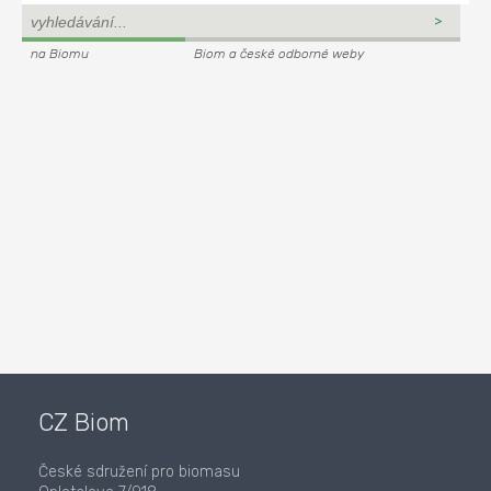
na Biomu
Biom a české odborné weby
CZ Biom
České sdružení pro biomasu