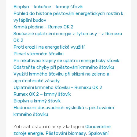
Bioplyn – kukuřice – krmný šťovík
Pohled do historie pěstování energetických rostlin k
vytápění budov
Krmná plodina - Rumex OK 2
Současné uplatnění energie z fytomasy - z Rumexu
OK 2
Proti erozi i na energetické využití
Plevel v krmném šťovíku
Při rekultivaci krajiny se uplatní i energetický šťovík
Odstraňte chyby při pěstování krmného šťovíku
Využití krmného šťovíku při sklizni na zeleno a
agrotechnické zásady
Uplatnění krmného šťovíku - Rumexu OK 2
Rumex OK 2 – krmný šťovík
Bioplyn a krmný šťovík
Hodnocení dosavadních výsledků s pěstováním
krmného šťovíku
Zobrazit ostatní články v kategorii
Obnovitelné
zdroje energie
,
Pěstování biomasy
,
Spalování