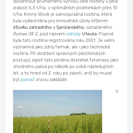
dosáhnout průměrného výnosu celé rostliny v plné
zralosti 6,5 t/ha, v optimálních podmínkách přes 10
t/ha. Krmný šťovík je samosprašná rostlina, která
byla vyšlechtěna pro krmivářské účely křížením
šťovíku zahradního
a
ťjanšanského
, označeného
Rumex OK 2
, pod názvem
odrůdy
Uteuša
. Poprvé
byla tato rostlina registrována roku 2001. Je velmi
významná jako zdroj farmak, ale i jako technická
rostlina. Při dodržení správných pěstitelských
postupů zajistí tato plodina dostatek fytomasy jako
vhodného paliva po několik po sobě následujících
let, a to hned od 2. roku po zasetí, aniž by musel
být
porost
znovu zakládán.
V