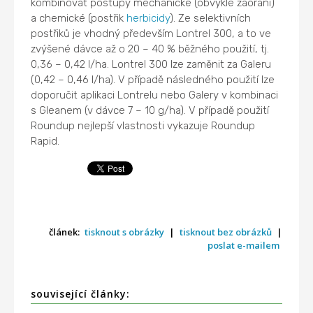
kombinovat postupy mechanické (obvykle zaorání)
a chemické (postřik
herbicidy
). Ze selektivních
postřiků je vhodný především Lontrel 300, a to ve
zvýšené dávce až o 20 – 40 % běžného použití, tj.
0,36 – 0,42 l/ha. Lontrel 300 lze zaměnit za Galeru
(0,42 – 0,46 l/ha). V případě následného použití lze
doporučit aplikaci Lontrelu nebo Galery v kombinaci
s Gleanem (v dávce 7 – 10 g/ha). V případě použití
Roundup nejlepší vlastnosti vykazuje Roundup
Rapid.
článek:
tisknout s obrázky
|
tisknout bez obrázků
|
poslat e-mailem
související články: