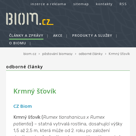
inzerce a reklama
sitemap
kontakty
RSS
ČLÁNKY A ZPRÁVY
|
AKCE
|
PRODUKTY A SLUŽBY
|
O BIOMU
|
biom.cz
›
pěstování biomasy
›
odborné články
›
Krmný šťovík
odborné články
Krmný šťovík
CZ Biom
Krmný šťovík (
Rumex tianshanicus x Rumex
patientia
)
– statná vytrvalá rostlina, dosahující výšky
1,5 až 2,5 m, která může od 2. roku po založení