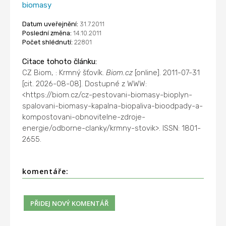
biomasy
Datum uveřejnění:
31.7.2011
Poslední změna:
14.10.2011
Počet shlédnutí:
22801
Citace tohoto článku:
CZ Biom, : Krmný šťovík.
Biom.cz
[online]. 2011-07-31
[cit. 2026-08-08]. Dostupné z WWW:
<https://biom.cz/cz-pestovani-biomasy-bioplyn-
spalovani-biomasy-kapalna-biopaliva-bioodpady-a-
kompostovani-obnovitelne-zdroje-
energie/odborne-clanky/krmny-stovik>. ISSN: 1801-
2655.
komentáře: