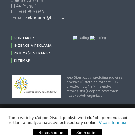
Opletalova 7/918
111 44 Praha 1
Tel.: 604 856 036
E-mail:
sekretariat@biom.cz
KONTAKTY
INZERCE A REKLAMA
PRO VAŠE STRÁNKY
SITEMAP
Web Biom.cz byl spolufinancován z
prostředků státního rozpočtu ČR
prostřednictvím Ministerstva
zemědělství (Podpora nestátních
neziskových organizací).
Tento web by rád používal k poskytování služeb, personalizaci
© 2001-2018, CZ Biom - České sdružení pro biomasu,
reklam a analýze návštěvnosti soubory cookie.
Více informací
Webhosting
/
webdesign
/
publikační systém TOOLKIT
-
ECN studio
Nesouhlasím
Souhlasím