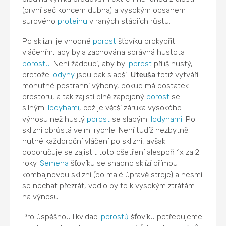
(první seč koncem dubna) a vysokým obsahem
surového
proteinu
v raných stádiích růstu.
Po sklizni je vhodné
porost
šťovíku prokypřit
vláčením, aby byla zachována správná hustota
porostu
. Není žádoucí, aby byl
porost
příliš hustý,
protože
lodyhy
jsou pak slabší.
Uteuša
totiž vytváří
mohutné postranní výhony, pokud má dostatek
prostoru, a tak zajistí plně zapojený
porost
se
silnými
lodyhami
, což je větší záruka vysokého
výnosu než hustý
porost
se slabými
lodyhami
. Po
sklizni obrůstá velmi rychle. Není tudíž nezbytně
nutné každoroční vláčení po sklizni, avšak
doporučuje se zajistit toto ošetření alespoň 1x za 2
roky.
Semena
šťovíku se snadno sklízí přímou
kombajnovou sklizní (po malé úpravě stroje) a nesmí
se nechat přezrát, vedlo by to k vysokým ztrátám
na výnosu.
Pro úspěšnou likvidaci
porostů
šťovíku potřebujeme