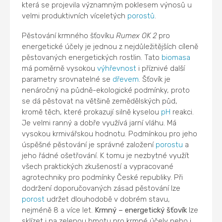
která se projevila významným poklesem výnosů u
velmi produktivních víceletých
porostů
.
Pěstování krmného šťovíku
Rumex OK 2
pro
energetické účely je jednou z nejdůležitějších cíleně
pěstovaných energetických rostlin. Tato
biomasa
má poměrně vysokou
výhřevnost
i příznivé další
parametry srovnatelné se
dřevem
. Šťovík je
nenáročný na půdně-ekologické podmínky, proto
se dá pěstovat na většině zemědělských půd,
kromě těch, které prokazují silně kyselou
pH
reakci.
Je velmi ranný a dobře využívá jarní vláhu. Má
vysokou krmivářskou hodnotu. Podmínkou pro jeho
úspěšné pěstování je správné založení
porostu
a
jeho řádné ošetřování. K tomu je nezbytné využít
všech praktických zkušeností a vypracované
agrotechniky pro podmínky České republiky. Při
dodržení doporučovaných zásad pěstování lze
porost
udržet dlouhodobě v dobrém stavu,
nejméně 8 a více let.
Krmný – energetický šťovík
lze
sklízet i na zelenou hmotu pro krmné účely nebo i