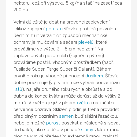
hektaru, což při výsevku 5 kg/ha stačí na zasetí cca
200 ha.
Velmi důležité je dbát na prevenci zaplevelení,
jelikož zapojení
porostu
šťovíku probíhá pozvolna.
Jedním z univerzálních způsobů mechanické
ochrany je mulčování a sečení
plevelů
, které
provádíme ve výšce 3 – 5 cm nad zemí. Na
zaplevelených pozemcích (zejména pýrem)
provádíme postřik vhodným prostředkem (např.
Fusilade Super, Targe Super či Gallant). Během
prvního roku je vhodné přihnojení
dusíkem
. Šťovík
dobře přezimuje (v prvním roce vytváří pouze růžici
listů
), na jaře druhého roku rychle obrůstá a od
dubna do konce května může dorůst až do výšky 2
metrů. V květnu je již v plném
květu
a na začátku
července dozrává. Sklizeň plodin je třeba provádět
před plným dozráním
semen
buď silážní řezačkou,
nebo je možné
porost
posekat a následně slisovat
do balíků, jako se děje v případě
slámy
. Jako krmná
plodina vyniká především extrémně ranou zralostí