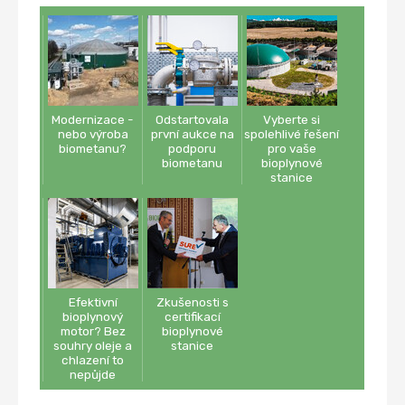
Modernizace -
Odstartovala
Vyberte si
nebo výroba
první aukce na
spolehlivé řešení
biometanu?
podporu
pro vaše
biometanu
bioplynové
stanice
Efektivní
Zkušenosti s
bioplynový
certifikací
motor? Bez
bioplynové
souhry oleje a
stanice
chlazení to
nepůjde