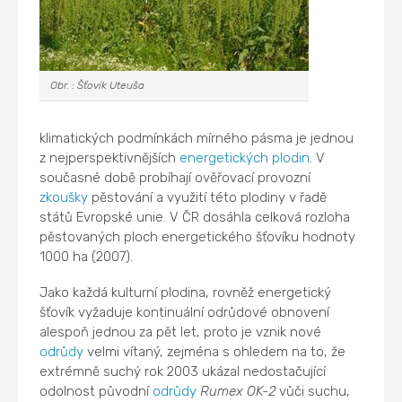
Obr. : Šťovík Uteuša
klimatických podmínkách mírného pásma je jednou
z nejperspektivnějších
energetických plodin
. V
současné době probíhají ověřovací provozní
zkoušky
pěstování a využití této plodiny v řadě
států Evropské unie. V ČR dosáhla celková rozloha
pěstovaných ploch energetického šťovíku hodnoty
1000 ha (2007).
Jako každá kulturní plodina, rovněž energetický
šťovík vyžaduje kontinuální odrůdové obnovení
alespoň jednou za pět let, proto je vznik nové
odrůdy
velmi vítaný, zejména s ohledem na to, že
extrémně suchý rok 2003 ukázal nedostačující
odolnost původní
odrůdy
Rumex OK-2
vůči suchu,