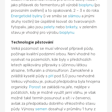
jako přídavek do fermentoru při výrobě
bioplynu
(po
provozním ověření) a to opakovaně, 2 – 3 x do roka.
Energetické byliny
(i ve směsi se
slámou
a jinými
druhy rostlin) lze úspěšně lisovat do tvarovaných
fytopaliv, jako jsou
pelety
nebo
brikety
, v zeleném
stavu je vhodný pro výrobu
bioplynu
.
Technologie pěstování
Velká pozornost se musí věnovat přípravě půdy,
počínaje kvalitní podzimní orbou. Není vhodné ho
vysévat na pozemcích, kde byly v předchozích
letech aplikovány přípravky s účinnou látkou
atrazine, trifluralin a chlorsulforon. Zamokřené a
zvláště kyselé půdy s
pH
pod 5,0 jsou nevhodné.
Velkou výhodou je, pokud předplodina byla hnojena
organicky.
Porost
se zakládá na jaře, nejlépe v
počátcích, kdy je možné využít jarní vláhu, je však
možné také termín posunout a sít i v červenci,
avšak za předpokladu dobrého vlhkostního stavu
půdy. Výnosy
semen
dosahují v průměru 1 tuny z