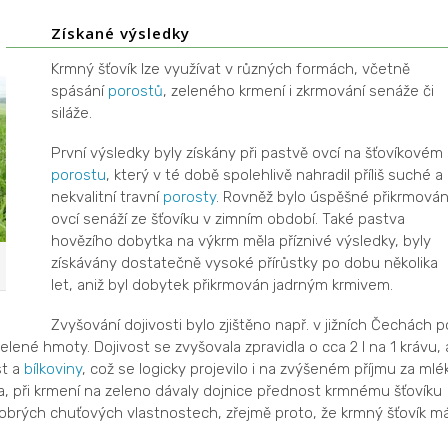
Získané výsledky
Krmný šťovík lze využívat v různých formách, včetně
spásání
porostů
, zeleného krmení i zkrmování senáže či
siláže.
První výsledky byly získány při pastvě ovcí na šťovíkovém
porostu
, který v té době spolehlivě nahradil příliš suché a
nekvalitní travní
porosty
. Rovněž bylo úspěšné přikrmován
ovcí senáží ze šťovíku v zimním období. Také pastva
hovězího dobytka na výkrm měla příznivé výsledky, byly
získávány dostatečně vysoké přírůstky po dobu několika
let, aniž byl dobytek přikrmován jadrným krmivem.
Zvyšování dojivosti bylo zjištěno např. v jižních Čechách p
elené hmoty. Dojivost se zvyšovala zpravidla o cca 2 l na 1 krávu, 
st a
bílkoviny
, což se logicky projevilo i na zvýšeném příjmu za mlé
a, při krmení na zeleno dávaly dojnice přednost krmnému šťovíku
obrých chuťových vlastnostech, zřejmě proto, že krmný šťovík m