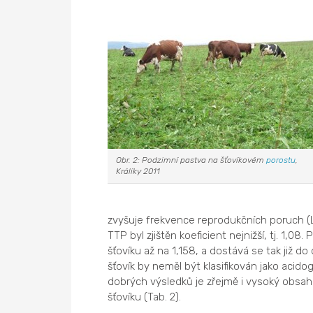
Obr. 2: Podzimní pastva na šťovíkovém
porostu
,
Králíky 2011
zvyšuje frekvence reprodukčních poruch (Ly
TTP byl zjištěn koeficient nejnižší, tj. 1,08
šťovíku až na 1,158, a dostává se tak již d
šťovík by neměl být klasifikován jako acid
dobrých výsledků je zřejmě i vysoký obsah 
šťovíku (Tab. 2).