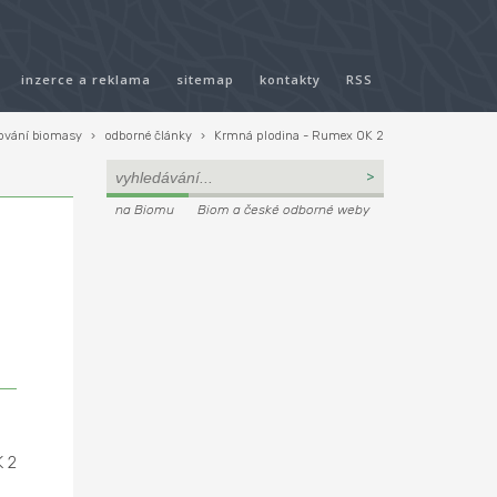
inzerce a reklama
sitemap
kontakty
RSS
ování biomasy
›
odborné články
›
Krmná plodina - Rumex OK 2
na Biomu
Biom a české odborné weby
K 2