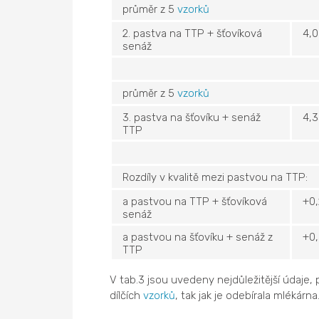
průměr z 5
vzorků
2. pastva na TTP + šťovíková
4,
senáž
průměr z 5
vzorků
3. pastva na šťovíku + senáž
4,
TTP
Rozdíly v kvalitě mezi pastvou na TTP:
a pastvou na TTP + šťovíková
+0,
senáž
a pastvou na šťovíku + senáž z
+0
TTP
V tab.3 jsou uvedeny nejdůležitější údaje,
dílčích
vzorků
, tak jak je odebírala mlékárna