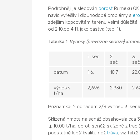
Podrobněji je sledován
porost
Rumexu OK 2 
navíc vyřešily i dlouhodobé problémy s
ero
zdejším kopcovitém terénu velmi důležité. V
od 2.10.do 4.11. jako pastva (tab. 1).
Tabulka 1:
Výnosy (převážně senáže) krmného
1. seč
2.
3.
seč
seč
datum
1.6.
10.7.
22.
výnos v
2,696
2,930
2,6
t/ha
x)
Poznámka:
odhadem 2/3 výnosu 3. seč
Sklizená hmota na senáž obsahovala cca 3
tj. 10,00 t/ha, oproti senáži sklízené z trad
podstatně lepší kvalitu než
tráva
, viz Tab.2.