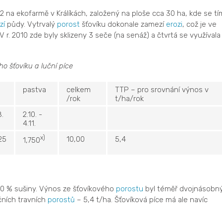
na ekofarmě v Králíkách, založený na ploše cca 30 ha, kde se tí
zí
půdy. Vytrvalý
porost
šťovíku dokonale zamezí
erozi
, což je ve
 r. 2010 zde byly sklizeny 3 seče (na senáž) a čtvrtá se využívala
 šťovíku a luční píce
pastva
celkem
TTP – pro srovnání výnos v
/rok
t/ha/rok
8.
2.10. -
4.11.
x)
25
10,00
5,4
1,750
e
0 % sušiny. Výnos ze šťovíkového
porostu
byl téměř dvojnásobný
ičních travních
porostů
– 5,4 t/ha. Šťovíková píce má ale navíc