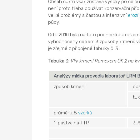
Obsah cukrů však zůstává vysoký po celou 
není proto třeba používat konzervační přípr
velké problémy s častou a intenzivní
erozí
půdy.
Od r. 2010 byla na této podhorské ekofarmě
vyhodnoceny celkem 3 způsoby krmení, vče
je zřejmé z připojené tabulky č. 3.
Tabulka 3:
Vliv krmení Rumexem OK 2 na kva
Analýzy mléka provedla laboratoř LRM B
způsob krmení
ob
tuk
průměr z 8
vzorků
1. pastva na TTP
3,7