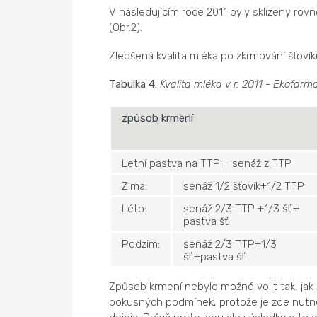
V následujícím roce 2011 byly sklizeny rov
(Obr.2).
Zlepšená kvalita mléka po zkrmování šťovík
Tabulka 4:
Kvalita mléka v r. 2011 - Ekofarma
způsob krmení
Letní pastva na TTP + senáž z TTP
Zima:
senáž 1/2 šťovík+1/2 TTP
Léto:
senáž 2/3 TTP +1/3 šť.+
pastva šť.
Podzim:
senáž 2/3 TTP+1/3
šť.+pastva šť.
Způsob krmení nebylo možné volit tak, jak
pokusných podmínek, protože je zde nutné