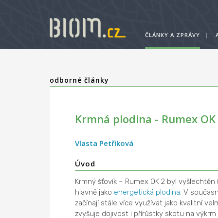
ČLÁNKY A ZPRÁVY
|
odborné články
Krmná plodina - Rumex OK
Vlasta Petříková
Úvod
Krmný šťovík – Rumex OK 2 byl vyšlechtěn 
hlavně jako
energetická plodina
. V současn
začínají stále více využívat jako kvalitní ve
zvyšuje dojivost i přírůstky skotu na výkrm 