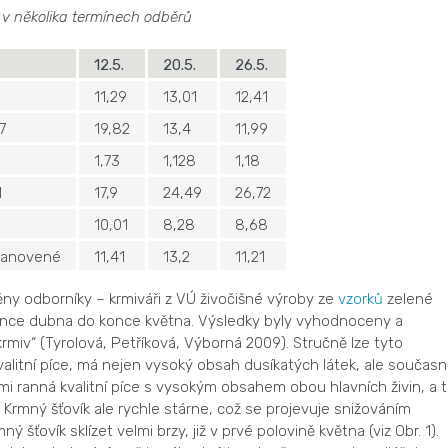
u v několika termínech odběrů
12.5.
20.5.
26.5.
9
11,29
13,01
12,41
7
19,82
13,4
11,99
1,73
1,128
1,18
1
17,9
24,49
26,72
10,01
8,28
8,68
tanovené
11,41
13,2
11,21
ěny odborníky – krmiváři z VÚ živočišné výroby ze
vzorků
zelené
once dubna do konce května. Výsledky byly vyhodnoceny a
miv“ (Tyrolová, Petříková, Výborná 2009). Stručně lze tyto
valitní píce, má nejen vysoký obsah dusíkatých látek, ale současně
mi ranná kvalitní píce s vysokým obsahem obou hlavních živin, a 
rmný šťovík ale rychle stárne, což se projevuje snižováním
 šťovík sklízet velmi brzy, již v prvé polovině května (viz Obr. 1).