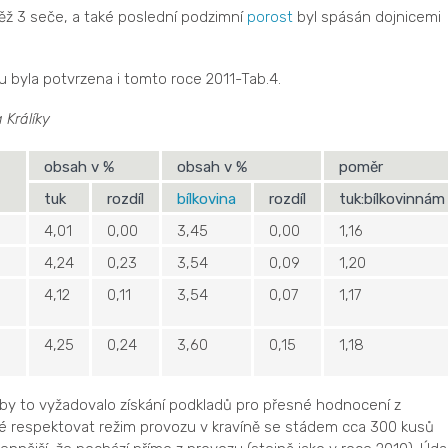
něž 3 seče, a také poslední podzimní
porost
byl spásán dojnicemi
u byla potvrzena i tomto roce 2011-Tab.4.
 Králíky
obsah v %
obsah v %
poměr
tuk
rozdíl
bílkovina
rozdíl
tuk:bílkovinnám
4,01
0,00
3,45
0,00
1,16
4,24
0,23
3,54
0,09
1,20
4,12
0,11
3,54
0,07
1,17
4,25
0,24
3,60
0,15
1,18
 by to vyžadovalo získání podkladů pro přesné hodnocení z
 respektovat režim provozu v kravíně se stádem cca 300 kusů