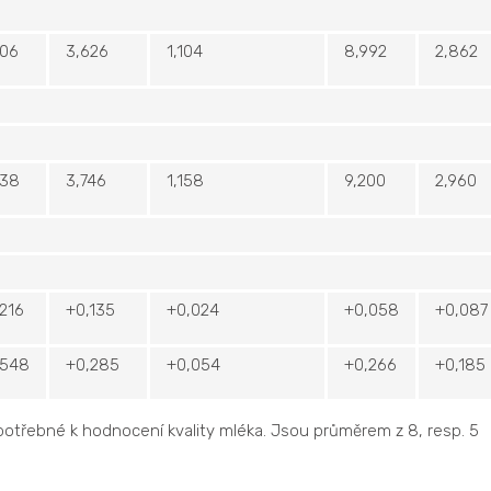
006
3,626
1,104
8,992
2,862
338
3,746
1,158
9,200
2,960
216
+0,135
+0,024
+0,058
+0,087
,548
+0,285
+0,054
+0,266
+0,185
 potřebné k hodnocení kvality mléka. Jsou průměrem z 8, resp. 5
.