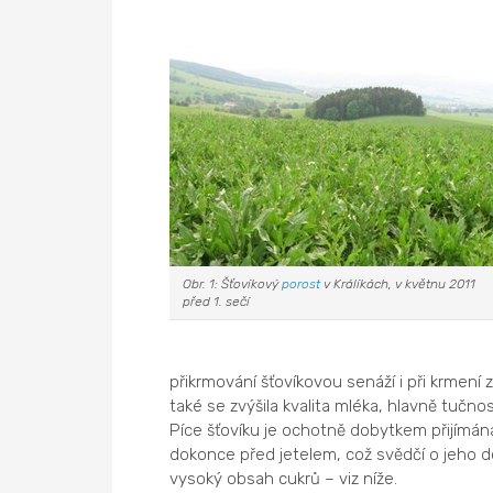
Obr. 1: Šťovíkový
porost
v Králíkách, v květnu 2011
před 1. sečí
přikrmování šťovíkovou senáží i při krmení z
také se zvýšila kvalita mléka, hlavně tučno
Píce šťovíku je ochotně dobytkem přijímán
dokonce před jetelem, což svědčí o jeho d
vysoký obsah cukrů – viz níže.