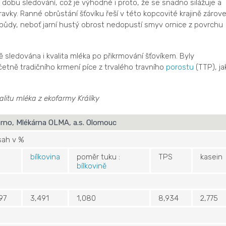
dobu sledování, což je výhodné i proto, že se snadno silážuje a
avky. Ranné obrůstání šťovíku řeší v této kopcovité krajině zárov
půdy, neboť jarní hustý obrost nedopustí smyv ornice z povrchu
 sledována i kvalita mléka po přikrmování šťovíkem. Byly
tně tradičního krmení píce z trvalého travního
porostu
(TTP), ja
litu mléka z ekofarmy Králíky
rno, Mlékárna OLMA, a.s. Olomouc
sah v %
bílkovina
poměr tuku :
TPS
kasein
bílkovině
97
3,491
1,080
8,934
2,775