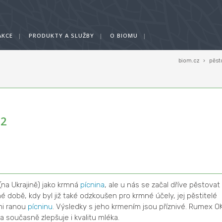
AKCE
|
PRODUKTY A SLUŽBY
|
O BIOMU
|
biom.cz
›
pěst
 2
(na Ukrajině) jako krmná
pícnina
, ale u nás se začal dříve pěstovat
é době, kdy byl již také odzkoušen pro krmné účely, jej pěstitelé
lmi ranou
pícninu
. Výsledky s jeho krmením jsou příznivé. Rumex O
a současně zlepšuje i kvalitu mléka.