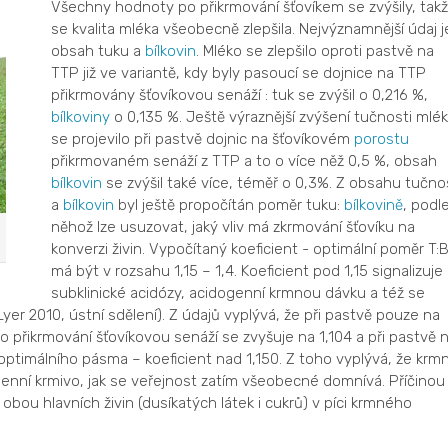
Všechny hodnoty po přikrmování šťovíkem se zvýšily, tak
se kvalita mléka všeobecně zlepšila. Nejvýznamnější údaj j
obsah tuku a
bílkovin
. Mléko se zlepšilo oproti pastvě na
TTP již ve variantě, kdy byly pasoucí se dojnice na TTP
přikrmovány šťovíkovou senáží : tuk se zvýšil o 0,216 %,
bílkoviny
o 0,135 %. Ještě výraznější zvýšení tučnosti mlé
se projevilo při pastvě dojnic na šťovíkovém
porostu
přikrmovaném senáží z TTP a to o více něž 0,5 %, obsah
bílkovin
se zvýšil také více, téměř o 0,3%. Z obsahu tučno
a
bílkovin
byl ještě propočítán poměr tuku:
bílkovině
, podl
něhož lze usuzovat, jaký vliv má zkrmování šťovíku na
konverzi živin. Vypočítaný koeficient - optimální poměr T:
má být v rozsahu 1,15 – 1,4. Koeficient pod 1,15 signalizuje
subklinické acidózy, acidogenní krmnou dávku a též se
er 2010, ústní sdělení). Z údajů vyplývá, že při pastvě pouze na
. Po přikrmování šťovíkovou senáží se zvyšuje na 1,104 a při pastvě 
o optimálního pásma – koeficient nad 1,150. Z toho vyplývá, že krm
ogenní krmivo, jak se veřejnost zatím všeobecné domnívá. Příčinou
obou hlavních živin (dusíkatých látek i cukrů) v píci krmného