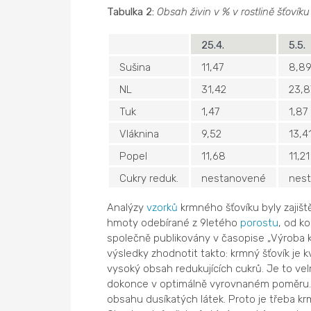
Tabulka 2:
Obsah živin v % v rostlině šťovík
25.4.
5.5.
Sušina
11,47
8,8
NL
31,42
23,8
Tuk
1,47
1,87
Vláknina
9,52
13,4
Popel
11,68
11,21
Cukry reduk.
nestanovené
nes
Analýzy
vzorků
krmného šťovíku byly zajišt
hmoty odebírané z 9letého
porostu
, od k
společně publikovány v časopise „Výroba kr
výsledky zhodnotit takto: krmný šťovík je k
vysoký obsah redukujících cukrů. Je to vel
dokonce v optimálně vyrovnaném poměru. K
obsahu dusíkatých látek. Proto je třeba krmný