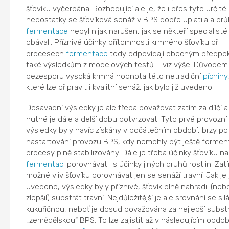
šťovíku vyčerpána. Rozhodující ale je, že i přes tyto určité
nedostatky se šťovíková senáž v BPS dobře uplatila a pr
fermentace
nebyl nijak narušen, jak se někteří specialisté
obávali. Příznivé účinky přítomnosti krmného šťovíku při
procesech
fermentace
tedy odpovídají obecným předpo
také výsledkům z modelových testů – viz výše. Důvodem 
bezesporu vysoká krmná hodnota této netradiční
pícniny
které lze připravit i kvalitní senáž, jak bylo již uvedeno.
Dosavadní výsledky je ale třeba považovat zatím za dílčí a
nutné je dále a delší dobu potvrzovat. Tyto prvé provozní
výsledky byly navíc získány v počátečním období, brzy po
nastartování provozu BPS, kdy nemohly být ještě fermen
procesy plně stabilizovány. Dále je třeba účinky šťovíku na
fermentaci
porovnávat i s účinky jiných druhů rostlin. Zat
možné vliv šťovíku porovnávat jen se senáží travní. Jak je j
uvedeno, výsledky byly příznivé, šťovík plně nahradil (nebo
zlepšil) substrát travní. Nejdůležitější je ale srovnání se silá
kukuřičnou, neboť je dosud považována za nejlepší subst
„zemědělskou“ BPS. To lze zajistit až v následujícím obdob