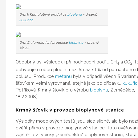
Graf1: Kumulativní produkce
bioplynu
- drcená
kukuřice
Graf 2: Kumulativní produkce
bioplynu
- drcený
šťovík
Obdobný byl výsledek i při hodnocení podílu CH
a CO
: 
4
2
pohybuje u obou plodin mezi 65 až 70 % od patnáctého 
pokusu. Produkce
metanu
byla v případě všech 3 variant
šťovíkem velmi vyrovnaná, stejně jako po přídavku
kukuřic
Petříková: Krmný šťovík pro výrobu
bioplynu
, Zemědělec,
18.2.2008).
Krmný šťovík v provoze bioplynové stanice
Výsledky modelových testů jsou sice slibné, ale bylo nez
ověřit přímo v provoze bioplynové stanice. Toto ověřován
zajištěno v typicky „zemědělské“ bioplynové stanici, která