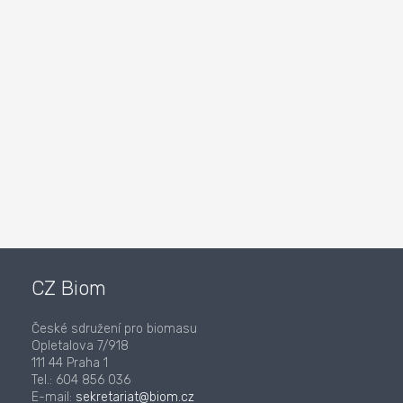
CZ Biom
České sdružení pro biomasu
Opletalova 7/918
111 44 Praha 1
Tel.: 604 856 036
E-mail:
sekretariat@biom.cz