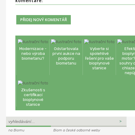
komentáře:
Modernizace -
Odstartovala
Vyberte si
Efekt
nebo výroba
první aukce na
spolehlivé
bioply
biometanu?
podporu
řešení pro vaše
motor?
biometanu
bioplynové
souhry o
stanice
chlaze
nepů
Zkušenosti s
certifikací
bioplynové
stanice
na Biomu
Biom a české odborné weby