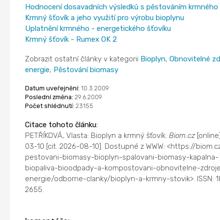
Hodnocení dosavadních výsledků s pěstováním krmného 
Krmný šťovík a jeho využití pro výrobu bioplynu
Uplatnění krmného - energetického šťovíku
Krmný šťovík - Rumex OK 2
Zobrazit ostatní články v kategorii
Bioplyn
,
Obnovitelné zd
energie
,
Pěstování biomasy
Datum uveřejnění:
10.3.2009
Poslední změna:
29.6.2009
Počet shlédnutí:
23155
Citace tohoto článku:
PETŘÍKOVÁ, Vlasta: Bioplyn a krmný šťovík.
Biom.cz
[online
03-10 [cit. 2026-08-10]. Dostupné z WWW: <https://biom.c
pestovani-biomasy-bioplyn-spalovani-biomasy-kapalna-
biopaliva-bioodpady-a-kompostovani-obnovitelne-zdroj
energie/odborne-clanky/bioplyn-a-krmny-stovik>. ISSN: 
2655.