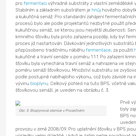
pro
fermentaci
výhradně substráty z vlastní zemědělské 
Stabilním a základním substrátem je
hnůj
hovězího dobytka
a kukuřičná senáž. Pro standardní zahájení fermentačníc
procesů bylo ale podle projektantů nezbytné použít pře
kukuřičnou senáž, se kterou jsou největší zkušenosti. Sen
krmného šťovíku byla proto zařazena později, kdy byl fer
proces již nastartován. Dávkování jednotlivých substrátů 
přizpůsobeno tradičnímu náběhu
fermentace
, za použití
kukuřičné a travní senáže v poměru 1:1:1. Po zařazení krm
šťovíku byla vynechána travní senáž a nahrazena ve stej
poměru senáží šťovíkovou. Množství substrátu se zvyšova
podle postupně nabíhajícího výkonu, což bylo závislé na i
vývinu
bioplynu
. Celkový pohled na tuto BPS, včetně vak
šťovíkovou senáží, je uveden na obrázku č. 3.
Prvé vý
byly zaj
Obr. 3: Bioplynová stanice v Prosečném
BPS no
uveden
provozu v zimě 2008/09. Pro uplatnění šťovíku v BPS jsou
výsledky velmi důležité, i když je zatím nelze považovat z