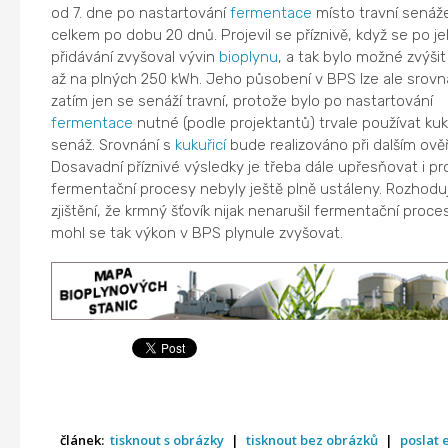
od 7. dne po nastartování
fermentace
místo travní senáž
celkem po dobu 20 dnů. Projevil se příznivě, když se po j
přidávání zvyšoval vývin
bioplynu
, a tak bylo možné zvýši
až na plných 250 kWh. Jeho působení v BPS lze ale srovn
zatím jen se senáží travní, protože bylo po nastartování
fermentace
nutné (podle projektantů) trvale používat ku
senáž. Srovnání s
kukuřicí
bude realizováno při dalším ově
Dosavadní příznivé výsledky je třeba dále upřesňovat i pr
fermentační procesy nebyly ještě plně ustáleny. Rozhodují
zjištění, že krmný šťovík nijak nenarušil fermentační proce
mohl se tak výkon v BPS plynule zvyšovat.
článek:
tisknout s obrázky
|
tisknout bez obrázků
|
poslat