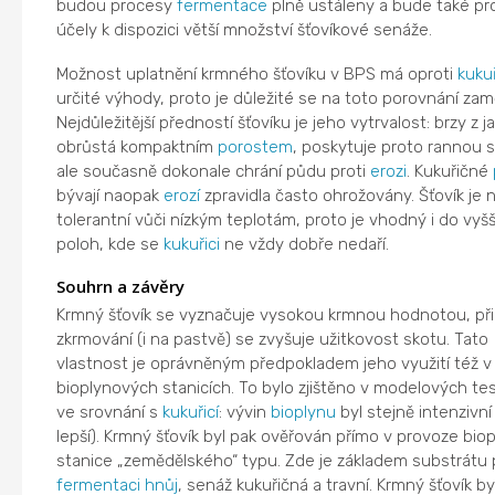
budou procesy
fermentace
plně ustáleny a bude také pr
účely k dispozici větší množství šťovíkové senáže.
Možnost uplatnění krmného šťovíku v BPS má oproti
kukuř
určité výhody, proto je důležité se na toto porovnání zamě
Nejdůležitější předností šťovíku je jeho vytrvalost: brzy z j
obrůstá kompaktním
porostem
, poskytuje proto rannou s
ale současně dokonale chrání půdu proti
erozi
. Kukuřičné
bývají naopak
erozí
zpravidla často ohrožovány. Šťovík je 
tolerantní vůči nízkým teplotám, proto je vhodný i do vyš
poloh, kde se
kukuřici
ne vždy dobře nedaří.
Souhrn a závěry
Krmný šťovík se vyznačuje vysokou krmnou hodnotou, při
zkrmování (i na pastvě) se zvyšuje užitkovost skotu. Tato
vlastnost je oprávněným předpokladem jeho využití též v
bioplynových stanicích. To bylo zjištěno v modelových te
ve srovnání s
kukuřicí
: vývin
bioplynu
byl stejně intenzivní
lepší). Krmný šťovík byl pak ověřován přímo v provoze bio
stanice „zemědělského“ typu. Zde je základem substrátu 
fermentaci
hnůj
, senáž kukuřičná a travní. Krmný šťovík by