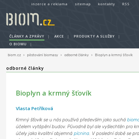
inzerce a reklama
sitemap
kontakty
RSS
ČLÁNKY A ZPRÁVY
|
AKCE
|
PRODUKTY A SLUŽBY
|
O BIOMU
|
biom.cz
›
pěstování biomasy
›
odborné články
›
Bioplyn a krmný šťovík
odborné články
Bioplyn a krmný šťovík
Vlasta Petříková
Krmný šťovík se u nás používá především jako suchá
biom
účelem vytápění budov. Původně byl ale vyšlechtěn pro kr
účely jako kvalitní objemná
pícnina
. V poslední době se pro