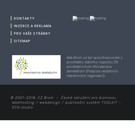
KONTAKTY
INZERCE A REKLAMA
PRO VAŠE STRÁNKY
SITEMAP
Web Biom.cz byl spolufinancován z
prostředků státního rozpočtu ČR
prostřednictvím Ministerstva
zemědělství (Podpora nestátních
neziskových organizací).
© 2001-2018, CZ Biom - České sdružení pro biomasu,
Webhosting
/
webdesign
/
publikační systém TOOLKIT
-
ECN studio