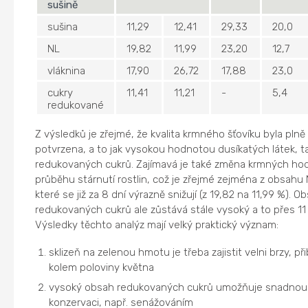
sušině
sušina
11,29
12,41
29,33
20,0
NL
19,82
11,99
23,20
12,7
vláknina
17,90
26,72
17,88
23,0
cukry
11,41
11,21
-
5,4
redukované
Z výsledků je zřejmé, že kvalita krmného šťovíku byla plně
potvrzena, a to jak vysokou hodnotou dusíkatých látek, ta
redukovaných cukrů. Zajímavá je také změna krmných ho
průběhu stárnutí rostlin, což je zřejmé zejména z obsahu 
které se již za 8 dní výrazně snižují (z 19,82 na 11,99 %). O
redukovaných cukrů ale zůstává stále vysoký a to přes 11
Výsledky těchto analýz mají velký praktický význam:
sklizeň na zelenou hmotu je třeba zajistit velni brzy, přib
kolem poloviny května
vysoký obsah redukovaných cukrů umožňuje snadnou
konzervaci, např. senážováním