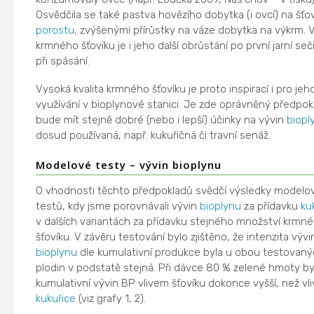
Osvědčila se také pastva hovězího dobytka (i ovcí) na šť
porostu
, zvýšenými přírůstky na váze dobytka na výkrm.
krmného šťovíku je i jeho další obrůstání po první jarní seč
při spásání.
Vysoká kvalita krmného šťovíku je proto inspirací i pro jeh
využívání v bioplynové stanici. Je zde oprávněný předpok
bude mít stejně dobré (nebo i lepší) účinky na vývin
biopl
dosud používaná, např. kukuřičná či travní senáž.
Modelové testy – vývin bioplynu
O vhodnosti těchto předpokladů svědčí výsledky modelo
testů, kdy jsme porovnávali vývin
bioplynu
za přídavku
ku
v dalších variantách za přídavku stejného množství krmn
šťovíku. V závěru testování bylo zjištěno, že intenzita vývi
bioplynu
dle kumulativní produkce byla u obou testovan
plodin v podstatě stejná. Při dávce 80 % zelené hmoty by
kumulativní vývin BP vlivem šťovíku dokonce vyšší, než vl
kukuřice
(viz grafy 1, 2).