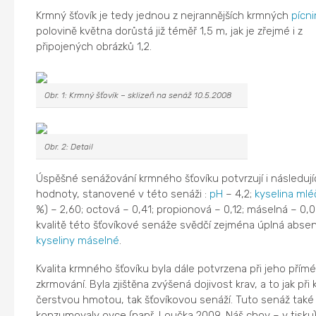
Krmný šťovík je tedy jednou z nejrannějších krmných
pícni
polovině května dorůstá již téměř 1,5 m, jak je zřejmé i z
připojených obrázků 1,2.
Obr. 1: Krmný šťovík – sklizeň na senáž 10.5.2008
Obr. 2: Detail
Úspěšné senážování krmného šťovíku potvrzují i následují
hodnoty, stanovené v této senáži :
pH
– 4,2;
kyselina ml
%) – 2,60; octová – 0,41; propionová – 0,12; máselná – 0,0
kvalitě této šťovíkové senáže svědčí zejména úplná abse
kyseliny máselné
.
Kvalita krmného šťovíku byla dále potvrzena při jeho přím
zkrmování. Byla zjištěna zvýšená dojivost krav, a to jak při
čerstvou hmotou, tak šťovíkovou senáží. Tuto senáž také
konzumovaly ovce (např. Loučka 2009, Náš chov – v tisku)