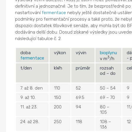
definitivní a jednoznačné. Je to tím, že bezprostředně po
nastartování
fermentace
nebyly ještě dostatečně ustále
podmínky pro fermentační procesy a také proto, že nebyl
dispozici dostatek šťovíkové senáže, aby mohla být do B
dodávána delší dobu. Dosud získané výsledky jsou uvede
následující tabulce č. 2.
doba
výkon
vývin
bioplynu
dá
3
fermentace
- 
v m
/h
t/den
kWh
průměr
rozsah
ce
od – do
7. až 8. den
110
52
50 – 54
9
9. až 10.
150
69.5
69 – 70
9
11. až 23.
200
94
80 –
11
105
24. až 28.
250
118
108 –
12
136