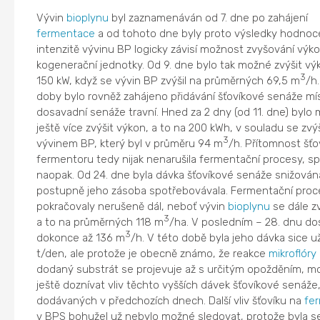
Vývin
bioplynu
byl zaznamenáván od 7. dne po zahájení
fermentace
a od tohoto dne byly proto výsledky hodnoc
intenzitě vývinu BP logicky závisí možnost zvyšování výk
kogenerační jednotky. Od 9. dne bylo tak možné zvýšit vý
3
150 kW, když se vývin BP zvýšil na průměrných 69,5 m
/h
doby bylo rovněž zahájeno přidávání šťovíkové senáže mí
dosavadní senáže travní. Hned za 2 dny (od 11. dne) bylo
ještě více zvýšit výkon, a to na 200 kWh, v souladu se z
3
vývinem BP, který byl v průměru 94 m
/h. Přítomnost šťo
fermentoru tedy nijak nenarušila fermentační procesy, sp
naopak. Od 24. dne byla dávka šťovíkové senáže snižována
postupně jeho zásoba spotřebovávala. Fermentační proc
pokračovaly nerušeně dál, neboť vývin
bioplynu
se dále z
3
a to na průměrných 118 m
/ha. V posledním – 28. dnu do
3
dokonce až 136 m
/h. V této době byla jeho dávka sice už
t/den, ale protože je obecně známo, že reakce
mikroflóry
dodaný substrát se projevuje až s určitým opožděním, m
ještě doznívat vliv těchto vyšších dávek šťovíkové senáže
dodávaných v předchozích dnech. Další vliv šťovíku na
fe
v BPS bohužel už nebylo možné sledovat, protože byla s