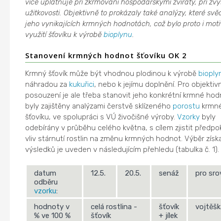
více uplatňuje při zkrmování hospodářskými zvířaty, při zv
užitkovosti. Objektivně to prokázaly také analýzy, které svě
jeho vynikajících krmných hodnotách, což bylo proto i moti
využití šťovíku k výrobě
bioplynu
.
Stanovení krmných hodnot šťovíku OK 2
Krmný šťovík může být vhodnou plodinou k výrobě
bioply
náhradou za
kukuřici
, nebo k jejímu doplnění. Pro objektivn
posouzení je ale třeba stanovit jeho konkrétní krmné hod
byly zajištěny analýzami čerstvě sklízeného
porostu
krmn
šťovíku, ve spolupráci s VÚ živočišné výroby.
Vzorky
byly
odebírány v průběhu celého května, s cílem zjistit předp
vliv stárnutí rostlin na změnu krmných hodnot. Výběr zís
výsledků je uveden v následujícím přehledu (tabulka č. 1).
datum
12.5.
20.5.
senáž
pro sro
odběru
vzorku
:
hodnoty v
celá rostlina -
šťovík
vojtěšk
% ve 100 %
šťovík
+ jílek