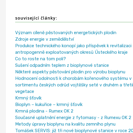
související články:
Význam cíleně pěstovaných energetických plodin
Zdroje energie v zemědělství
Produkce technického konopí jako příspěvek k revitalizaci
antropogenně exploatovaných okresů Ústeckého kraje
Co to roste na tom poli?
Sušení odpadním teplem z bioplynové stanice
Některé aspekty pěstování plodin pro výrobu bioplynu
Hodnocení odolnosti k chorobám kořenového systému v
sortimentu českých odrůd vojtěšky seté v druhém a třet
vegetace
Krmný šťovík
Bioplyn – kukuřice – krmný šťovík
Krmná plodina - Rumex OK 2
Současné uplatnění energie z fytomasy - z Rumexu OK 2
Metody úpravy bioplynu na kvalitu zemního plynu
Tomášek SERVIS: již tři nové bioplynové stanice v roce 2