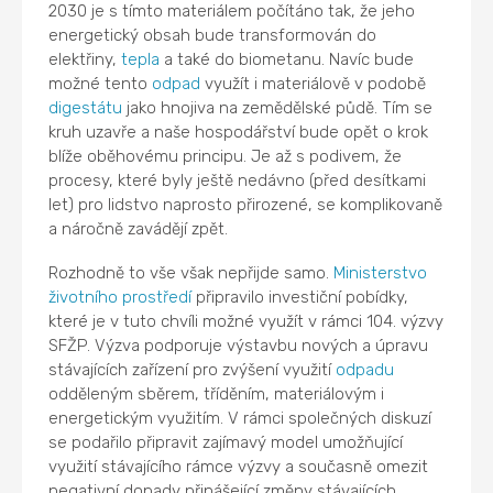
2030 je s tímto materiálem počítáno tak, že jeho
energetický obsah bude transformován do
elektřiny,
tepla
a také do biometanu. Navíc bude
možné tento
odpad
využít i materiálově v podobě
digestátu
jako hnojiva na zemědělské půdě. Tím se
kruh uzavře a naše hospodářství bude opět o krok
blíže oběhovému principu. Je až s podivem, že
procesy, které byly ještě nedávno (před desítkami
let) pro lidstvo naprosto přirozené, se komplikovaně
a náročně zavádějí zpět.
Rozhodně to vše však nepřijde samo.
Ministerstvo
životního prostředí
připravilo investiční pobídky,
které je v tuto chvíli možné využít v rámci 104. výzvy
SFŽP. Výzva podporuje výstavbu nových a úpravu
stávajících zařízení pro zvýšení využití
odpadu
odděleným sběrem, tříděním, materiálovým i
energetickým využitím. V rámci společných diskuzí
se podařilo připravit zajímavý model umožňující
využití stávajícího rámce výzvy a současně omezit
negativní dopady přinášející změny stávajících