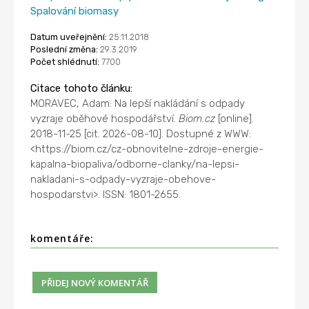
Spalování biomasy
Datum uveřejnění:
25.11.2018
Poslední změna:
29.3.2019
Počet shlédnutí:
7700
Citace tohoto článku:
MORAVEC, Adam: Na lepší nakládání s odpady
vyzraje oběhové hospodářství.
Biom.cz
[online].
2018-11-25 [cit. 2026-08-10]. Dostupné z WWW:
<https://biom.cz/cz-obnovitelne-zdroje-energie-
kapalna-biopaliva/odborne-clanky/na-lepsi-
nakladani-s-odpady-vyzraje-obehove-
hospodarstvi>. ISSN: 1801-2655.
komentáře: