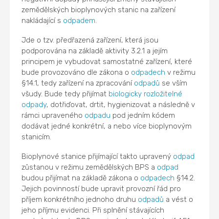
zemědělských bioplynových stanic na zařízení
nakládající s
odpadem
.
Jde o tzv. předřazená zařízení, která jsou
podporována na základě aktivity 3.2.1 a jejím
principem je vybudovat samostatné zařízení, které
bude provozováno dle zákona o
odpadech
v režimu
§14.1, tedy zařízení na zpracování
odpadů
se vším
všudy. Bude tedy přijímat
biologicky rozložitelné
odpady
, dotřiďovat, drtit, hygienizovat a následně v
rámci upraveného
odpadu
pod jedním kódem
dodávat jedné konkrétní, a nebo více bioplynovým
stanicím.
Bioplynové stanice přijímající takto upravený
odpad
zůstanou v režimu zemědělských BPS a
odpad
budou přijímat na základě zákona o
odpadech
§14.2.
Jejich povinností bude upravit provozní řád pro
příjem konkrétního jednoho druhu
odpadů
a vést o
jeho příjmu evidenci. Při splnění stávajících