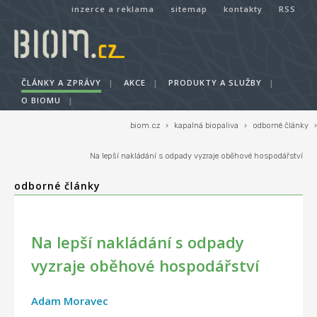
inzerce a reklama
sitemap
kontakty
RSS
ČLÁNKY A ZPRÁVY
|
AKCE
|
PRODUKTY A SLUŽBY
|
O BIOMU
|
biom.cz
›
kapalná biopaliva
›
odborné články
›
Na lepší nakládání s odpady vyzraje oběhové hospodářství
odborné články
Na lepší nakládání s odpady
vyzraje oběhové hospodářství
Adam Moravec