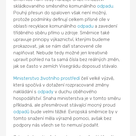
skládkovaného směsného komunálního
odpadu
.
Pouhý přesun do spaloven však není možný,
protože podmínky definují celkem přísné cíle v
oblasti recyklace komunálního
odpadu
a zavedení
tříděného sběru přímo u zdroje. Směrnice také
upravuje principy výkaznictví, kterými budeme
prokazovat, jak se nám daří stanovené cíle
naplňovat. Nebude tedy možné jen kreativně
upravit pohled na ta samá čísla bez reálných změn,
jak se často v zemích Visegrádu doposud stávalo.
Ministerstvo životního prostředí
čelí velké výzvě,
která spočívá v dotažení rozpracované změny
nakládání s
odpady
v duchu oběhového
hospodářství. Snaha ministerstva je v tomto směru
příkladná, ale přesměrovat stávající mocný proud
odpadů
bude velmi těžké. Evropská směrnice by v
tomto snažení měla výrazně pomoci, avšak bez
podpory nás všech se to nemusí podařit.