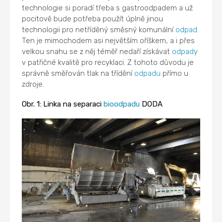
technologie si poradí třeba s gastroodpadem a už
pocitově bude potřeba použít úplně jinou
technologii pro netříděný směsný komunální
odpad
.
Ten je mimochodem asi největším oříškem, a i přes
velkou snahu se z něj téměř nedaří získávat
odpady
v patřičné kvalitě pro recyklaci. Z tohoto důvodu je
správně směřován tlak na třídění
odpadu
přímo u
zdroje.
Obr. 1: Linka na separaci
bioodpadu
DODA