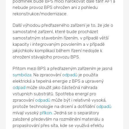
podmínek bude BPS moci nárokovat dále tarif AF1 a
nebude provoz BPS ohrožen ani z pohledu
rekonstrukce/modernizace.
Další výhodou předřazeného zařízení je to, že jde o
samostatné zařízení, které bude procházet
samostatným stavebním řízením, v případě větší
kapacity i integrovaným povolením a v případě
jakýchkoliv komplikací během řízení nedojde k
ohrožení stávajícího provozu BPS.
Přitom mezi BPS a předřazeným zařízením je jasná
symbióza
. Na zpracování
odpadů
je použita
elektrická a tepelná energie z BPS a upravený
odpad
může sloužit jako částečná náhrada
vstupních substrátů. Spotřeba energií pro
zpracování
odpadů
může být i relativně vysoká,
protože technologie na drcení a dotřídění
odpadů
mívají vysoký
příkon
. Jedná se o separátory
založené především na rozmělnění materiálu a
propasírování přes síta, kde se využívá efektu