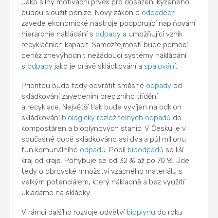
Jako silný motivační prvek pro dosažení kýženého
budou sloužit peníze. Nový zákon o
odpadech
zavede ekonomické nástroje podporující naplňování
hierarchie nakládání s
odpady
a umožňující vznik
recyklačních kapacit. Samozřejmostí bude pomocí
peněz znevýhodnit nežádoucí systémy nakládání
s
odpady
jako je právě skládkování a
spalování
.
Prioritou bude tedy odvrátit směsné
odpady
od
skládkování zavedením precizního třídění
a recyklace. Největší tlak bude vyvíjen na odklon
skládkování
biologicky rozložitelných odpadů
do
kompostáren a bioplynových stanic. V Česku je v
současné době skládkováno asi dva a půl milionu
tun komunálního
odpadu
. Podíl
bioodpadů
se liší
kraj od kraje. Pohybuje se od 32 % až po 70 %. Jde
tedy o obrovské množství vzácného materiálu s
velkým potenciálem, který nákladně a bez využití
ukládáme na skládky.
V rámci dalšího rozvoje odvětví
bioplynu
do roku