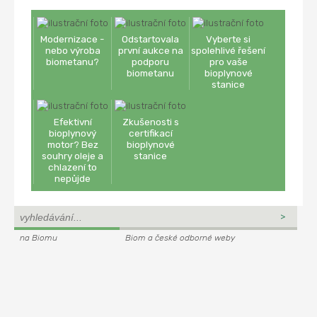
Modernizace -
Odstartovala
Vyberte si
nebo výroba
první aukce na
spolehlivé řešení
biometanu?
podporu
pro vaše
biometanu
bioplynové
stanice
Efektivní
Zkušenosti s
bioplynový
certifikací
motor? Bez
bioplynové
souhry oleje a
stanice
chlazení to
nepůjde
na Biomu
Biom a české odborné weby