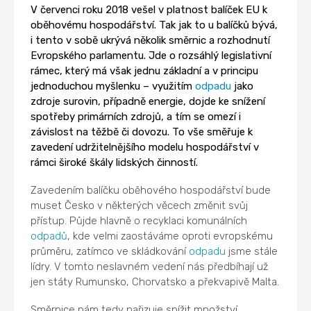
V červenci roku 2018 vešel v platnost balíček EU k
oběhovému hospodářství. Tak jak to u balíčků bývá,
i tento v sobě ukrývá několik směrnic a rozhodnutí
Evropského parlamentu. Jde o rozsáhlý legislativní
rámec, který má však jednu základní a v principu
jednoduchou myšlenku – využitím
odpadu
jako
zdroje surovin, případně energie, dojde ke snížení
spotřeby primárních zdrojů, a tím se omezí i
závislost na těžbě či dovozu. To vše směřuje k
zavedení udržitelnějšího modelu hospodářství v
rámci široké škály lidských činností.
Zavedením balíčku oběhového hospodářství bude
muset Česko v některých věcech změnit svůj
přístup. Půjde hlavně o recyklaci komunálních
odpadů
, kde velmi zaostáváme oproti evropskému
průměru, zatímco ve skládkování
odpadu
jsme stále
lídry. V tomto neslavném vedení nás předbíhají už
jen státy Rumunsko, Chorvatsko a překvapivě Malta.
Směrnice nám tedy nařizuje snížit množství