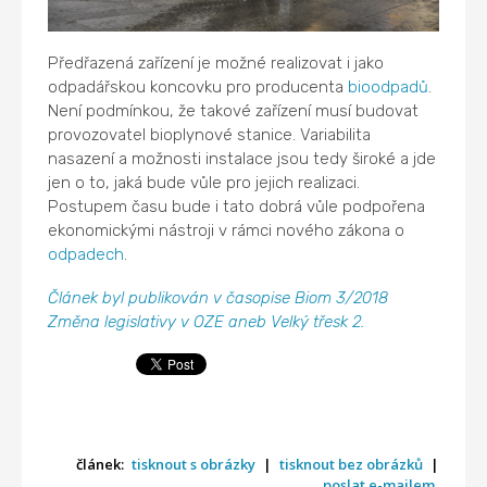
Předřazená zařízení je možné realizovat i jako
odpadářskou koncovku pro producenta
bioodpadů
.
Není podmínkou, že takové zařízení musí budovat
provozovatel bioplynové stanice. Variabilita
nasazení a možnosti instalace jsou tedy široké a jde
jen o to, jaká bude vůle pro jejich realizaci.
Postupem času bude i tato dobrá vůle podpořena
ekonomickými nástroji v rámci nového zákona o
odpadech
.
Článek byl publikován v časopise Biom 3/2018
Změna legislativy v OZE aneb Velký třesk 2.
článek:
tisknout s obrázky
|
tisknout bez obrázků
|
poslat e-mailem