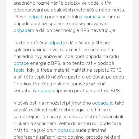
snadného rozmělnění biosložky ve vodě, a tím
odseparování od obalových materiálů a nebo inertu.
Dřevní
odpad
a podobně odolná
biomasa
v tomto
případě odchází společně s odseparovaným
odpadem
a dál do technologie BPS nevstupuje.
Takto dotříděný
odpad
je dále často ještě pro
splnění maximální velikosti části jemně drcen a
následně hygienizován. Zde opět připadá na řadu
dotace
energie z BPS, a to tentokrát v podobě
tepla
, kdy je třeba materiál nahřát na teplotu 70 °C
a při této teplotě náplň v pasteru udržovat po dobu
1 hodiny. Po této poslední úpravě je již plně
čerpatelný
odpad
připraven pro transport do BPS.
V závislosti na množství přijímaného
odpadu
je také
závislá i velikost celé technologie, a s tím se i
samozřejmě liší nároky na omezení obtěžování okolí
hlukem a zápachem. Velmi důležitou roli bude také
hrát to, na jaký druh
odpadu
bude primárně
předřazené zařízení koncipováno, protože některá