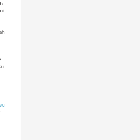
ch
ní
L
ah
y
B
ku
su
y