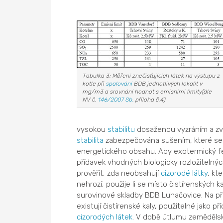
Tabulka 3: Měření znečisťujících látek na výstupu z
kotle při
spalování
BDB jednotlivých lokalit v
mg/m3 a srovnání hodnot s emisními limity(dle
NV č.
146/2007 Sb.
příloha č.4)
vysokou
stabilitu
dosaženou vyzráním a zvý
stabilita
zabezpečována sušením, které se sn
energetického obsahu. Aby exotermický fe
přídavek vhodných biologicky rozložitelný
prověřit, zda neobsahují
cizorodé látky
, kt
nehrozí, použije li se místo čistírenských 
surovinové skladby BDB Luhačovice. Na př
existují čistírenské kaly, použitelné jako př
cizorodých látek
. V době útlumu zemědělsk