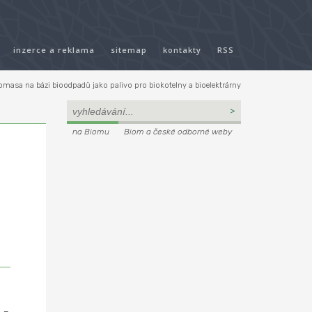
inzerce a reklama
sitemap
kontakty
RSS
masa na bázi bioodpadů jako palivo pro biokotelny a bioelektrárny
na Biomu
Biom a české odborné weby