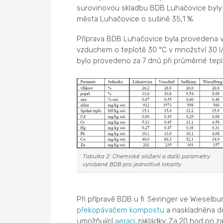
surovinovou skladbu BDB Luhačovice byly
města Luhačovice o sušině 35,1 %.
Příprava BDB Luhačovice byla provedena v
vzduchem o teplotě 30 °C v množství 30 l/
bylo provedeno za 7 dnů při průměrné tepl
Tabulka 2: Chemické složení a další parametry
vyrobené BDB pro jednotlivé lokality
Při přípravě BDB u fi. Seiringer ve Wiese
překopávačem
kompostu
a naskladněna do 
umožňující
aeraci
zakládky. Za 20 hod po z