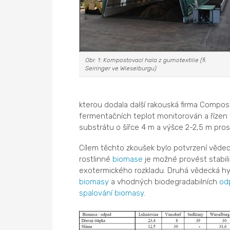
Obr. 1: Kompostovací hala z gumotextilie (fi.
Seiringer ve Wieselburgu)
kterou dodala další rakouská firma Compo
fermentačních teplot monitorován a říze
substrátu o šířce 4 m a výšce 2-2,5 m pr
Cílem těchto zkoušek bylo potvrzení věde
rostlinné
biomase
je možné provést stabili
exotermického rozkladu. Druhá vědecká hy
biomasy
a vhodných biodegradabilních
od
spalování
biomasy
.