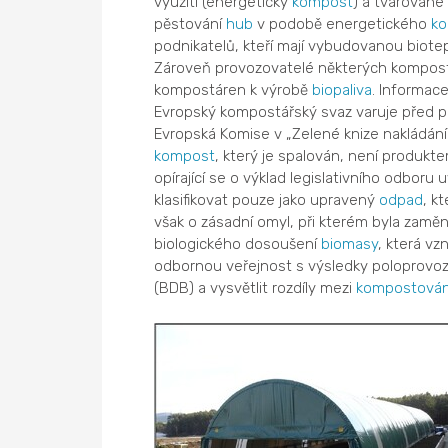
využití (energetický
kompost
) a tvarované
pěstování
hub
v podobě energetického
k
podnikatelů, kteří mají vybudovanou biote
Zároveň provozovatelé některých kompos
kompostáren k výrobě
biopaliva
. Informac
Evropský kompostářský svaz varuje před po
Evropská Komise v „Zelené knize nakládán
kompost
, který je spalován, není produk
opírající se o výklad legislativního odboru 
klasifikovat pouze jako upravený
odpad
, k
však o zásadní omyl, při kterém byla zam
biologického dosoušení
biomasy
, která vz
odbornou veřejnost s výsledky poloprovoz
(BDB) a vysvětlit rozdíly mezi
kompostová