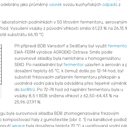
 odebrány jako průměrný
vzorek
svozu kuchyňských
odpadů
z
 laboratorních podmínkách v 50 litrovém fermentoru, aerovaným
hod. Vysušení vsázky z původní vlhkosti směsi 61,23 % na 26,15 
otě substrátu 66,10 °C.
Při přípravě BDB Vansdorf a Sedlčany byl využit
fermento
EWA-FERM výrobce AGROEKO Ostrava. Směs podle
surovinové skladby byla namíchána v homogenizátoru
SEKO. Po naskladnění byl
fermentor
uzavřen a aerován a 
dosažení teploty 65 °C, k čemuž došlo po 12-14 hod, byl
substrát frézovacím zařízením fermentoru překopán a
uvolněná vodní pára byla odváděna přes tepelné výměník
do
biofiltrů
. Po 72-74 hod od naplnění fermentoru byla u
vsázky 8,5 t BDB snížena vlhkost z 62,50-64,43 % na
25,96-27,91 %.
lburgu byla surovinová skladba BDB zhomogenizována frezovým
kompostovací haly z gumotextilie (obr. č. 1) na kanálkové podlož
apnutí
aerace
byla dosažena teplota 70 °C a uvolňovaná vodní pá