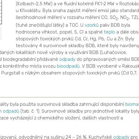
(Kolbach-2,5 MW) a ve fluidní kotelně FK1-2 MW v Roztoká
u Křivoklátu. Byla snaha zajistit měření emisí jako standard
šestihodinové měření v rozsahu měření CO, SO
, NO
, TZ
2
2
(tuhé znečišťující látky) a TOC. U
vzorků
paliv BDB byla
hodnocena vlhkost, popel, S, Cl a spalné
teplo
a dále obs
stopových toxických prvků Cd, Cr, Hg, Pb, Cu a Zn. Byly
testovány 4 surovinové skladby BDB, které byly navržen
daných lokalitách nové výroby a využívání BDB (Luhačovice,
ší biodegradabilní přidávané
odpady
do připravovaných směsí BD
z konkrétního místa svozu
bioodpadů
. V BDB vyrobené v Rakous
V Purgstall s nízkým obsahem stopových toxických prvků (Cd 0,7;
ality byla použita surovinová skladba zahrnující disponibilní
bioma
ch
odpadů
(tab. č. 1). Surovinové skladby pro jednotlivé lokality byl
ce vycházející z chemického složení, dalších vlastností a
bilizovaný, odvodněný na sušinu 24 – 26 %. Kuchyňské
odpady
pro