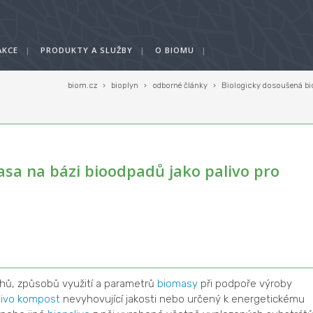
AKCE
|
PRODUKTY A SLUŽBY
|
O BIOMU
|
biom.cz
›
bioplyn
›
odborné články
›
Biologicky dosoušená bio
sa na bázi bioodpadů jako palivo pro
uhů, způsobů využití a parametrů
biomasy
při podpoře výroby
livo
kompost
nevyhovující jakosti nebo určený k energetickému