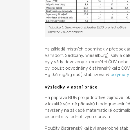
Tabulka 1: Surovinová skladba BDB pro jednotlivé
lokality v % hmotnosti
na základě místních podmínek v předpoklá
Vansdorf, Sedlčany, Wieselburg). Kaly a dal
byly vždy dovezeny z konkrétní ČOV nebo 
byl použit odvodněný čistírenský kal z ČO
Hg 0,6 mg/kg suš.) stabilizovaný
polymery
.
Výsledky vlastní práce
Při přípravě BDB pro jednotlivé zájmové lok
v lokalitě včetně přídavků biodegradabilní
navrženy na základě matematické optimaliza
disponibility jednotlivých surovin.
Použitý čistírenský kal byl anaerobně sta