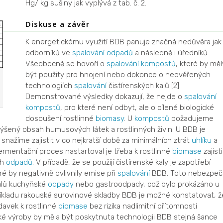
Hg/ kg sušiny jak vyplývá z tab. č. 2.
Diskuse a závěr
K energetickému využití BDB panuje značná nedůvěra jak
odborníků ve
spalování
odpadů
a následně i úředníků.
Všeobecně se hovoří o
spalování
kompostů
, které by měl
být použity pro hnojení nebo dokonce o neověřených
technologiích
spalování
čistírenských kalů [2].
Demonstrované výsledky dokazují, že nejde o
spalování
kompostů
, pro které není odbyt, ale o cílené biologické
dosoušení rostlinné
biomasy
. U
kompostů
požadujeme
šený obsah humusových látek a rostlinných živin. U BDB je
ažíme zajistit v co nejkratší době za minimálních ztrát
uhlíku
a
rmentační proces nastartoval je třeba k rostlinné
biomase
zajisti
ch
odpadů
. V případě, že se použijí čistírenské kaly je zapotřebí
eré by negativně ovlivnily emise při
spalování
BDB. Toto nebezpeč
kalů kuchyňské
odpady
nebo gastroodpady, což bylo prokázáno u
íkladu rakouské surovinové skladby BDB je možné konstatovat, ž
ídavek k rostlinné
biomase
bez rizika nadlimitní přítomnosti
é výroby by měla být poskytnuta technologii BDB stejná šance