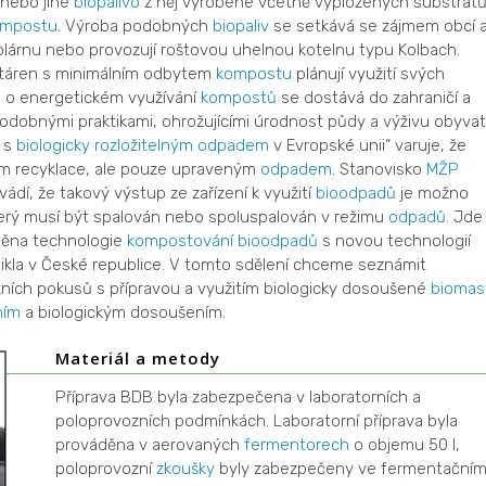
 nebo jiné
biopalivo
z něj vyrobené včetně vyplozených substrátů
ompostu
. Výroba podobných
biopaliv
se setkává se zájmem obcí 
plárnu nebo provozují roštovou uhelnou kotelnu typu Kolbach.
táren s minimálním odbytem
kompostu
plánují využití svých
e o energetickém využívání
kompostů
se dostává do zahraničí a
dobnými praktikami, ohrožujícími úrodnost půdy a výživu obyvat
í s
biologicky rozložitelným odpadem
v Evropské unii“ varuje, že
tem recyklace, ale pouze upraveným
odpadem
. Stanovisko
MŽP
uvádí, že takový výstup ze zařízení k využití
bioodpadů
je možno
terý musí být spalován nebo spoluspalován v režimu
odpadů
. Jde
ěněna technologie
kompostování
bioodpadů
s novou technologií
nikla v České republice. V tomto sdělení chceme seznámit
ních pokusů s přípravou a využitím biologicky dosoušené
biomas
ním
a biologickým dosoušením.
Materiál a metody
Příprava BDB byla zabezpečena v laboratorních a
poloprovozních podmínkách. Laboratorní příprava byla
prováděna v aerovaných
fermentorech
o objemu 50 l,
poloprovozní
zkoušky
byly zabezpečeny ve fermentační