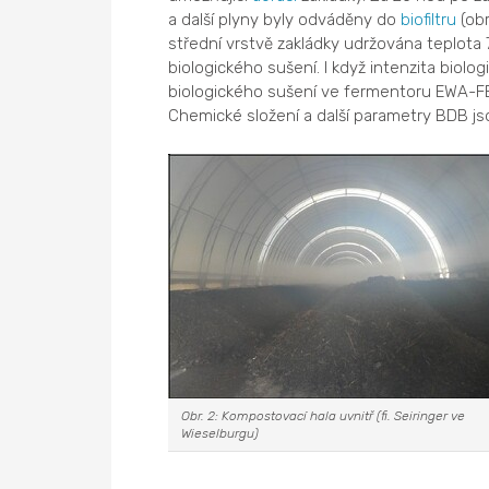
a další plyny byly odváděny do
biofiltru
(obr
střední vrstvě zakládky udržována teplota 
biologického sušení. I když intenzita biol
biologického sušení ve fermentoru EWA-FER
Chemické složení a další parametry BDB jso
Obr. 2: Kompostovací hala uvnitř (fi. Seiringer ve
Wieselburgu)