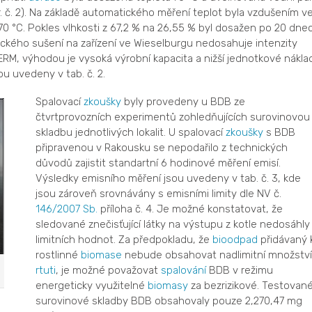
. č. 2). Na základě automatického měření teplot byla vzdušením v
70 °C. Pokles vlhkosti z 67,2 % na 26,55 % byl dosažen po 20 dne
ogického sušení na zařízení ve Wieselburgu nedosahuje intenzity
M, výhodou je vysoká výrobní kapacita a nižší jednotkové náklad
u uvedeny v tab. č. 2.
Spalovací
zkoušky
byly provedeny u BDB ze
čtvrtprovozních experimentů zohledňujících surovinovou
skladbu jednotlivých lokalit. U spalovací
zkoušky
s BDB
připravenou v Rakousku se nepodařilo z technických
důvodů zajistit standartní 6 hodinové měření emisí.
Výsledky emisního měření jsou uvedeny v tab. č. 3, kde
jsou zároveň srovnávány s emisními limity dle NV č.
146/2007 Sb.
příloha č. 4. Je možné konstatovat, že
sledované znečisťující látky na výstupu z kotle nedosáhly
limitních hodnot. Za předpokladu, že
bioodpad
přidávaný 
rostlinné
biomase
nebude obsahovat nadlimitní množství
rtuti
, je možné považovat
spalování
BDB v režimu
energeticky využitelné
biomasy
za bezrizikové. Testovan
surovinové skladby BDB obsahovaly pouze 2,270,47 mg