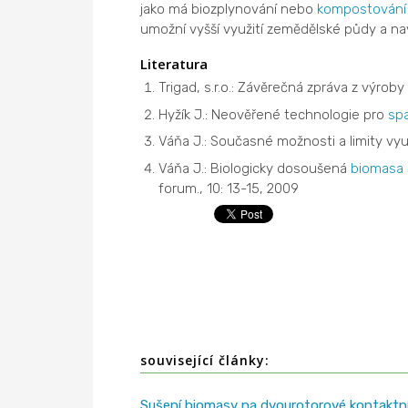
jako má biozplynování nebo
kompostování
umožní vyšší využití zemědělské půdy a n
Literatura
Trigad, s.r.o.: Závěrečná zpráva z výrob
Hyžík J.: Neověřené technologie pro
spa
Váňa J.: Současné možnosti a limity vyu
Váňa J.: Biologicky dosoušená
biomasa
forum., 10: 13-15, 2009
související články:
Sušení biomasy na dvourotorové kontaktn