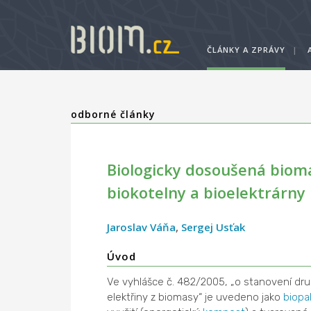
ČLÁNKY A ZPRÁVY
|
odborné články
Biologicky dosoušená bioma
biokotelny a bioelektrárny
Jaroslav Váňa
,
Sergej Usťak
Úvod
Ve vyhlášce č. 482/2005, „o stanovení dr
elektřiny z biomasy“ je uvedeno jako
biopa