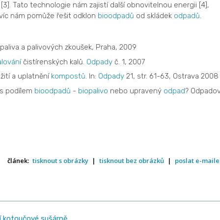
[3]. Tato technologie nám zajistí další obnovitelnou energii [4],
avíc nám pomůže řešit odklon
bioodpadů
od skládek
odpadů
.
y paliva a palivových zkoušek, Praha, 2009
lování
čistírenských kalů.
Odpady
č. 1, 2007
žití a uplatnění
kompostů
. In:
Odpady
21, str. 61-63, Ostrava 2008
s podílem
bioodpadů
-
biopalivo
nebo upravený
odpad
? Odpado
článek:
tisknout s obrázky
|
tisknout bez obrázků
|
poslat e-mail
í kotoučové sušárně