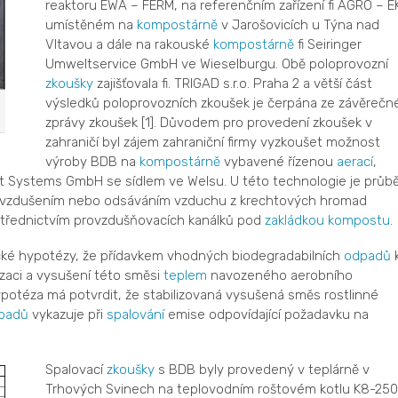
reaktoru EWA – FERM, na referenčním zařízení fi AGRO – E
umístěném na
kompostárně
v Jarošovicích u Týna nad
Vltavou a dále na rakouské
kompostárně
fi Seiringer
Umweltservice GmbH ve Wieselburgu. Obě poloprovozní
zkoušky
zajišťovala fi. TRIGAD s.r.o. Praha 2 a větší část
výsledků poloprovozních zkoušek je čerpána ze závěrečn
zprávy zkoušek [1]. Důvodem pro provedení zkoušek v
zahraničí byl zájem zahraniční firmy vyzkoušet možnost
výroby BDB na
kompostárně
vybavené řízenou
aerací
,
st Systems GmbH se sídlem ve Welsu. U této technologie je průb
n vzdušením nebo odsáváním vzduchu z krechtových hromad
ostřednictvím provzdušňovacích kanálků pod
zakládkou kompostu
.
cké hypotézy, že přídavkem vhodných biodegradabilních
odpadů
zaci a vysušení této směsi
teplem
navozeného aerobního
potéza má potvrdit, že stabilizovaná vysušená směs rostlinné
padů
vykazuje při
spalování
emise odpovídající požadavku na
Spalovací
zkoušky
s BDB byly provedený v teplárně v
Trhových Svinech na teplovodním roštovém kotlu K8-25