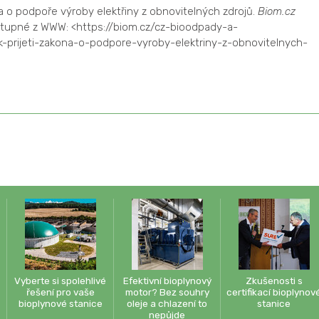
na o podpoře výroby elektřiny z obnovitelných zdrojů.
Biom.cz
ostupné z WWW: <https://biom.cz/cz-bioodpady-a-
prijeti-zakona-o-podpore-vyroby-elektriny-z-obnovitelnych-
Vyberte si spolehlivé
Efektivní bioplynový
Zkušenosti s
řešení pro vaše
motor? Bez souhry
certifikací bioplynov
bioplynové stanice
oleje a chlazení to
stanice
nepůjde