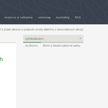
inzerce a reklama
sitemap
kontakty
RSS
 k přijetí zákona o podpoře výroby elektřiny z obnovitelných zdrojů
na Biomu
Biom a české odborné weby
ch