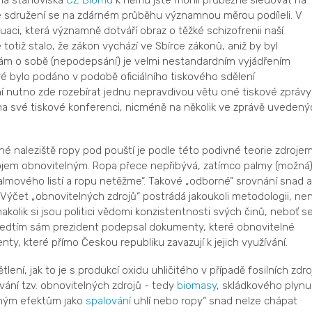
ná stanoviska
CZ Biomu
k němu jste mohli průběžně sledovat na
ové sdružení se na zdárném průběhu významnou měrou podíleli. V
aci, která významně dotváří obraz o těžké schizofrenii naší
totiž stalo, že zákon vychází ve Sbírce zákonů, aniž by byl
ám o sobě (nepodepsání) je velmi nestandardním vyjádřením
 bylo podáno v podobě oficiálního tiskového sdělení
í nutno zde rozebírat jednu nepravdivou větu oné tiskové zprávy
a své tiskové konferenci, nicméně na několik ve zprávě uvedený
né naleziště ropy pod pouští je podle této podivné teorie zdroje
ojem obnovitelným. Ropa přece nepřibývá, zatímco palmy (možná
lmového listí a ropu netěžme“. Takové „odborné“ srovnání snad a
Výčet „obnovitelných zdrojů“ postrádá jakoukoli metodologii, nen
 nakolik si jsou politici vědomi konzistentnosti svých činů, neboť s
předtím sám prezident podepsal dokumenty, které obnovitelné
ty, které přímo Českou republiku zavazují k jejich využívání.
lení, jak to je s produkcí oxidu uhličitého v případě fosilních zdro
vání tzv. obnovitelných zdrojů - tedy
biomasy
, skládkového plynu
ným efektům jako
spalování
uhlí nebo ropy“ snad nelze chápat