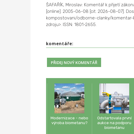
ŠAFAŘÍK, Miroslav: Komentář k přijetí záko
[online]. 2005-06-08 [cit. 2026-08-07]. D
kompostovani/odborne-clanky/komentar-k-
zdroju>. ISSN: 1801-2655.
komentáře:
Modernizace - nebo
Odstartovala první
výroba biometanu?
aukce na podporu
biometanu