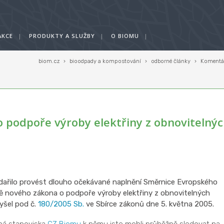
AKCE
|
PRODUKTY A SLUŽBY
|
O BIOMU
|
biom.cz
›
bioodpady a kompostování
›
odborné články
›
Komentář
o podpoře výroby elektřiny z obnovitelný
odařilo provést dlouho očekávané naplnění Směrnice Evropského
ě nového zákona o podpoře výroby elektřiny z obnovitelných
yšel pod č.
180/2005 Sb.
ve Sbírce zákonů dne 5. května 2005.