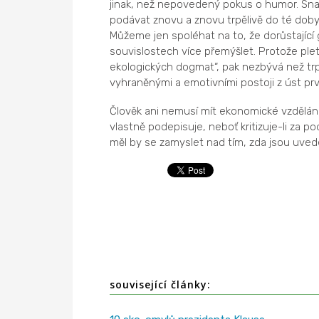
jinak, než nepovedený pokus o humor. Sn
podávat znovu a znovu trpělivě do té doby,
Můžeme jen spoléhat na to, že dorůstajíc
souvislostech více přemýšlet. Protože plet
ekologických dogmat“, pak nezbývá než trp
vyhraněnými a emotivními postoji z úst pr
Člověk ani nemusí mít ekonomické vzdělání
vlastně podepisuje, neboť kritizuje-li za p
měl by se zamyslet nad tím, zda jsou uve
související články: