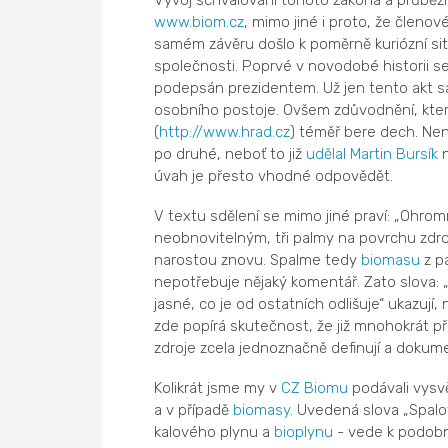
Vývoj schvalování tohoto zákona a průběž
www.biom.cz
, mimo jiné i proto, že člen
samém závěru došlo k poměrně kuriózní situ
společnosti. Poprvé v novodobé historii se 
podepsán prezidentem. Už jen tento akt s
osobního postoje. Ovšem zdůvodnění, které
(
http://www.hrad.cz
) téměř bere dech. Nen
po druhé, neboť to již
udělal
Martin Bursík
n
úvah je přesto vhodné odpovědět.
V textu sdělení se mimo jiné praví: „Ohrom
neobnovitelným, tři palmy na povrchu zdr
narostou znovu. Spalme tedy
biomasu
z pa
nepotřebuje nějaký komentář. Zato slova: „
jasné, co je od ostatních odlišuje“ ukazují,
zde popírá skutečnost, že již mnohokrát 
zdroje zcela jednoznačně definují a dokumen
Kolikrát jsme my v
CZ Biomu
podávali vysvět
a v případě
biomasy
. Uvedená slova „Spalo
kalového plynu a
bioplynu
- vede k podob