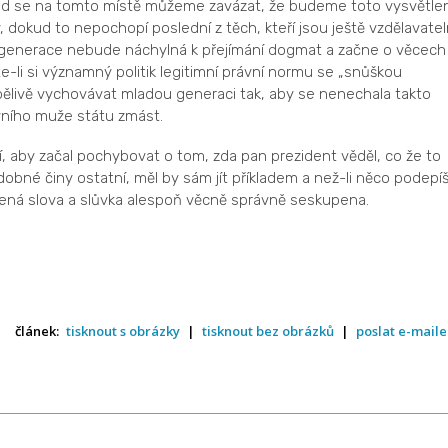
ad se na tomto místě můžeme zavázat, že budeme toto vysvětlen
 dokud to nepochopí poslední z těch, kteří jsou ještě vzdělavateln
í generace nebude náchylná k přejímání dogmat a začne o věcech
e-li si významný politik legitimní právní normu se „snůškou
ělivě vychovávat mladou generaci tak, aby se nenechala takto
vního muže státu zmást.
, aby začal pochybovat o tom, zda pan prezident věděl, co že to
odobné činy ostatní, měl by sám jít příkladem a než-li něco podepí
dená slova a slůvka alespoň věcně správně seskupena.
článek:
tisknout s obrázky
|
tisknout bez obrázků
|
poslat e-mail