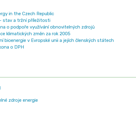
ergy in the Czech Republic
stav a tržní příležitosti
ona o podpoře využívání obnovitelných zdrojů
ámce klimatických změn za rok 2005
í bioenergie v Evropské unii a jejích členských státech
ákona o DPH
M
lné zdroje energie