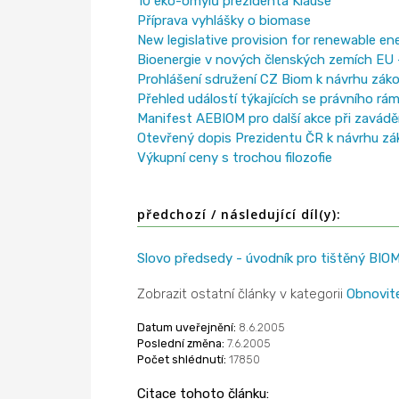
10 eko-omylů prezidenta Klause
Příprava vyhlášky o biomase
New legislative provision for renewable en
Bioenergie v nových členských zemích EU - 
Prohlášení sdružení CZ Biom k návrhu zák
Přehled událostí týkajících se právního r
Manifest AEBIOM pro další akce při zaváděn
Otevřený dopis Prezidentu ČR k návrhu z
Výkupní ceny s trochou filozofie
předchozí / následující díl(y):
Slovo předsedy - úvodník pro tištěný BIO
Zobrazit ostatní články v kategorii
Obnovite
Datum uveřejnění:
8.6.2005
Poslední změna:
7.6.2005
Počet shlédnutí:
17850
Citace tohoto článku: