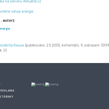
íka na serveru Aktuálně.cz
itelné zdroje energie
. autor):
energie
ezidenta Klause
(publikováno: 2.5.2005, komentářů: 9, zobrazení: 3399
k: 0)
Y
A REKLAMA
 STRÁNKY