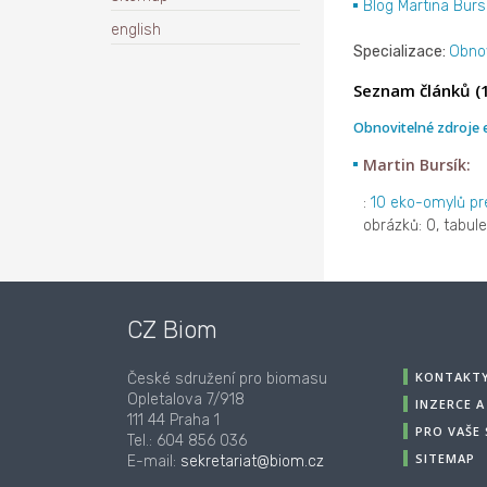
Blog Martina Burs
english
Specializace:
Obnov
Seznam článků (1
Obnovitelné zdroje 
Martin Bursík:
:
10 eko-omylů pr
obrázků: 0, tabule
CZ Biom
KONTAKT
České sdružení pro biomasu
Opletalova 7/918
INZERCE 
111 44 Praha 1
PRO VAŠE
Tel.: 604 856 036
SITEMAP
E-mail:
sekretariat@biom.cz