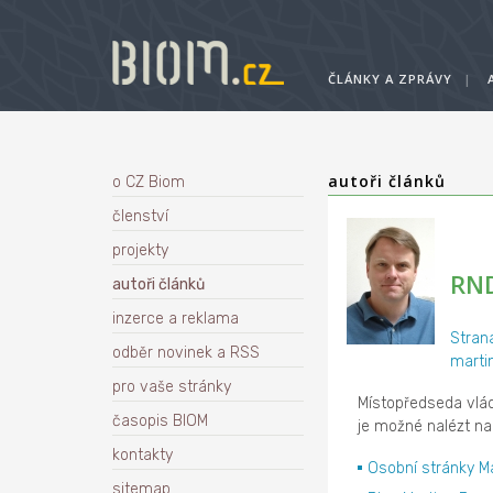
ČLÁNKY A ZPRÁVY
|
autoři článků
o CZ Biom
členství
projekty
RND
autoři článků
inzerce a reklama
Stran
odběr novinek a RSS
marti
pro vaše stránky
Místopředseda vlá
časopis BIOM
je možné nalézt na
kontakty
Osobní stránky Ma
sitemap