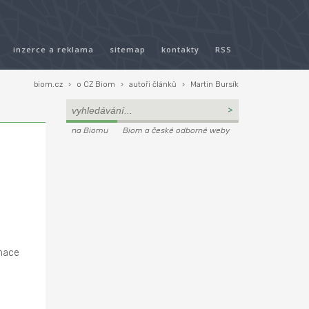
inzerce a reklama
sitemap
kontakty
RSS
biom.cz
›
o CZ Biom
›
autoři článků
›
Martin Bursík
na Biomu
Biom a české odborné weby
rmace