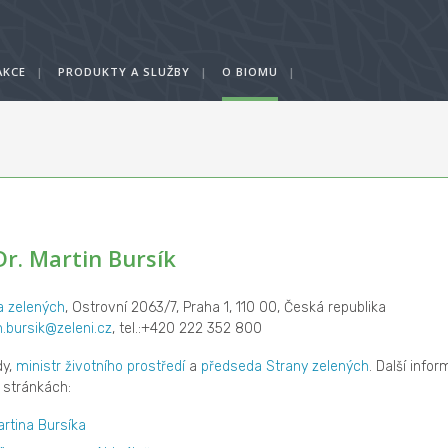
AKCE
|
PRODUKTY A SLUŽBY
|
O BIOMU
|
r. Martin Bursík
a zelených
, Ostrovní 2063/7, Praha 1, 110 00, Česká republika
n.bursik@zeleni.cz
, tel.:+420 222 352 800
dy,
ministr životního prostředí
a
předseda Strany zelených
. Další info
 stránkách:
rtina Bursíka