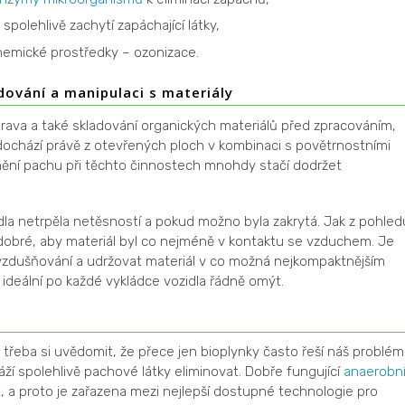
é spolehlivě zachytí zapáchající látky,
chemické prostředky – ozonizace.
dování a manipulaci s materiály
prava a také skladování organických materiálů před zpracováním,
 dochází právě z otevřených ploch v kombinaci s povětrnostními
nění pachu při těchto činnostech mnohdy stačí dodržet
idla netrpěla netěsností a pokud možno byla zakrytá. Jak z pohled
je dobré, aby materiál byl co nejméně v kontaktu se vzduchem. Je
zdušňování a udržovat materiál v co možná nejkompaktnějším
 ideální po každé vykládce vozidla řádně omýt.
třeba si uvědomit, že přece jen bioplynky často řeší náš problém
ží spolehlivě pachové látky eliminovat. Dobře fungující
anaerobn
 a proto je zařazena mezi nejlepší dostupné technologie pro