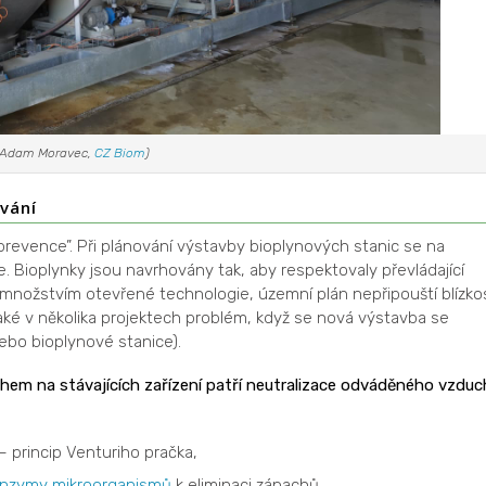
Adam Moravec,
CZ Biom
)
vání
prevence”. Při plánování výstavby bioplynových stanic se na
e. Bioplynky jsou navrhovány tak, aby respektovaly převládající
m množstvím otevřené technologie, územní plán nepřipouští blízko
ké v několika projektech problém, když se nová výstavba se
nebo bioplynové stanice).
hem na stávajících zařízení patří neutralizace odváděného vzduc
 princip Venturiho pračka,
nzymy
mikroorganismů
k eliminaci zápachů,