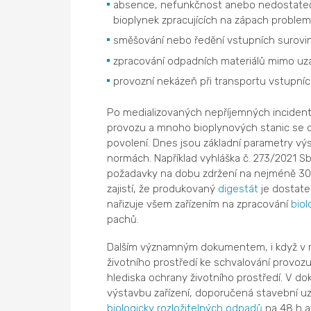
absence, nefunkčnost anebo nedostatečná 
bioplynek zpracujících na zápach problema
směšování nebo ředění vstupních surovi
zpracování odpadních materiálů mimo u
provozní nekázeň při transportu vstupníc
Po medializovaných nepříjemných incidente
provozu a mnoho bioplynových stanic se do
povolení. Dnes jsou základní parametry vý
normách. Například vyhláška č. 273/2021 S
požadavky na dobu zdržení na nejméně 30 
zajistí, že produkovaný
digestát
je dostate
nařizuje všem zařízením na zpracování
biol
pachů.
Dalším významným dokumentem, i když v 
životního prostředí ke schvalování provo
hlediska ochrany životního prostředí. V d
výstavbu zařízení, doporučená stavební uz
biologicky rozložitelných odpadů
na 48 h a