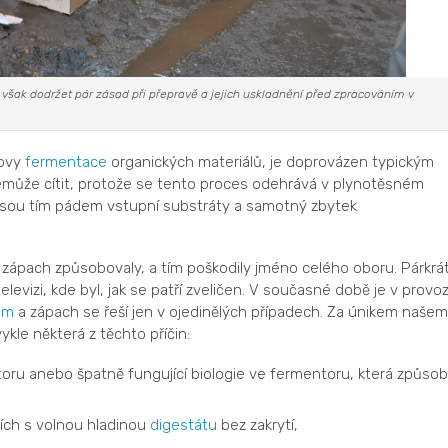
šak dodržet pár zásad při přepravě a jejich uskladnění před zpracováním v
lovy
fermentace
organických materiálů, je doprovázen typickým
emůže cítit, protože se tento proces odehrává v plynotěsném
 jsou tím pádem vstupní substráty a samotný zbytek
u zápach způsobovaly, a tím poškodily jméno celého oboru. Párkrá
elevizi, kde byl, jak se patří zveličen. V současné době je v provo
em
a zápach se řeší jen v ojedinělých případech. Za únikem naše
ykle některá z těchto příčin:
oru anebo špatně fungující biologie ve fermentoru, která způsobi
ích s volnou hladinou
digestátu
bez zakrytí,