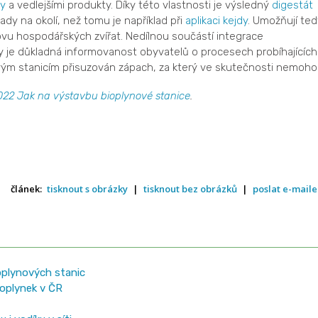
dy
a vedlejšími produkty. Díky této vlastnosti je výsledný
digestát
ady na okolí, než tomu je například při
aplikaci kejdy
. Umožňují ted
chovu hospodářských zvířat. Nedílnou součástí integrace
by je důkladná informovanost obyvatelů o procesech probíhajících
novým stanicím přisuzován zápach, za který ve skutečnosti nemoho
22 Jak na výstavbu bioplynové stanice
.
článek:
tisknout s obrázky
|
tisknout bez obrázků
|
poslat e-mail
ioplynových stanic
ioplynek v ČR