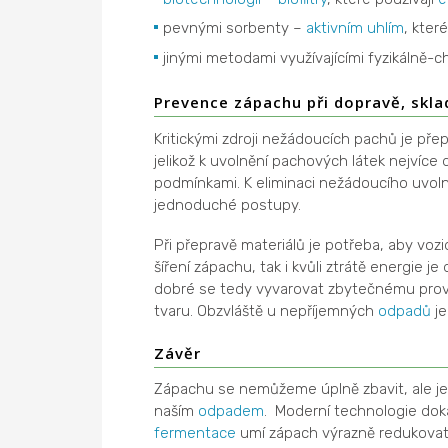
pevnými sorbenty –
aktivním uhlím
, kter
jinými metodami využívajícími fyzikálně-
Prevence zápachu při dopravě, skla
Kritickými zdroji nežádoucích pachů je pře
jelikož k uvolnění pachových látek nejvíce
podmínkami. K eliminaci nežádoucího uvol
jednoduché postupy.
Při přepravě materiálů je potřeba, aby voz
šíření zápachu, tak i kvůli ztrátě energie 
dobré se tedy vyvarovat zbytečnému prov
tvaru. Obzvláště u nepříjemných
odpadů
je
Závěr
Zápachu se nemůžeme úplně zbavit, ale je 
naším
odpadem
. Moderní technologie doká
fermentace
umí zápach výrazně redukovat,