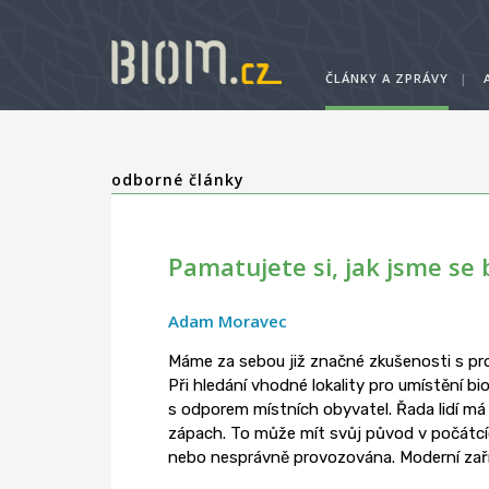
ČLÁNKY A ZPRÁVY
|
odborné články
Pamatujete si, jak jsme se 
Adam Moravec
Máme za sebou již značné zkušenosti s pr
Při hledání vhodné lokality pro umístění bi
s odporem místních obyvatel. Řada lidí má
zápach. To může mít svůj původ v počátcí
nebo nesprávně provozována. Moderní zaříz