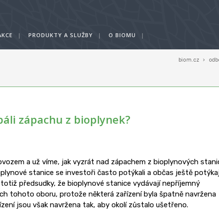
AKCE
|
PRODUKTY A SLUŽBY
|
O BIOMU
|
biom.cz
›
odb
báli zápachu z bioplynek?
ovozem a už víme, jak vyzrát nad zápachem z bioplynových stani
oplynové stanice se investoři často potýkali a občas ještě potýkaj
 totiž předsudky, že bioplynové stanice vydávají nepříjemný
ch tohoto oboru, protože některá zařízení byla špatně navržena
ení jsou však navržena tak, aby okolí zůstalo ušetřeno.