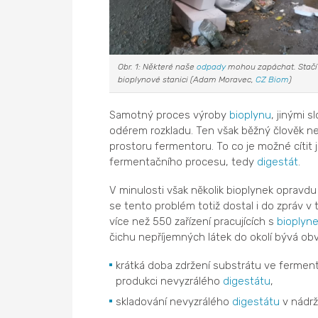
Obr. 1: Některé naše
odpady
mohou zapáchat. Stačí v
bioplynové stanici (Adam Moravec,
CZ Biom
)
Samotný proces výroby
bioplynu
, jinými s
odérem rozkladu. Ten však běžný člověk n
prostoru fermentoru. To co je možné cítit
fermentačního procesu, tedy
digestát
.
V minulosti však několik bioplynek opravd
se tento problém totiž dostal i do zpráv v t
více než 550 zařízení pracujících s
bioplyn
čichu nepříjemných látek do okolí bývá obv
krátká doba zdržení substrátu ve ferment
produkci nevyzrálého
digestátu
,
skladování nevyzrálého
digestátu
v nádrž