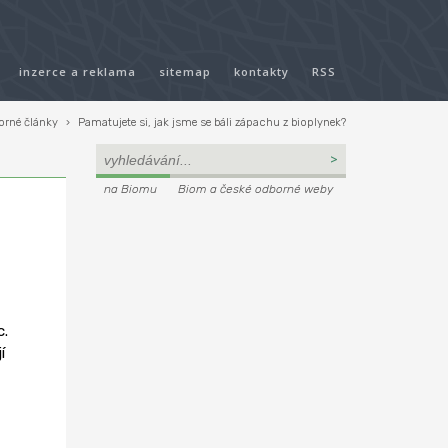
inzerce a reklama
sitemap
kontakty
RSS
orné články
›
Pamatujete si, jak jsme se báli zápachu z bioplynek?
na Biomu
Biom a české odborné weby
c.
í