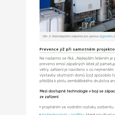
Obr. 2: Nízkoteplotní odparka pro úpravu
digestátu
(
Prevence již při samotném projekto
Ne nadarmo se říká: „Nejlepším řešením je 
prevenci emisí zápašných látek již pamatuj
větry, zařízení je navrženo s co nejmenší
výstavby obytných domů (což způsobilo ta
přiblížila k plotu zemědělského družstva a
Mezi dostupné technologie v boji se zápac
ze zařízení:
propíráním ve vodném roztoku sorbentu –
biotechnologií
–
biofiltry
, které používají
e