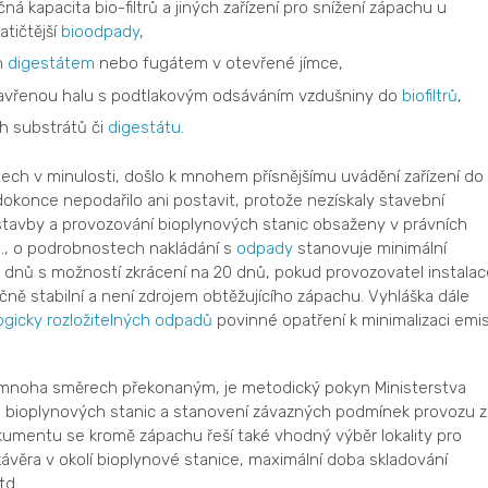
kapacita bio-filtrů a jiných zařízení pro snížení zápachu u
tičtější
bioodpady
,
n
digestátem
nebo fugátem v otevřené jímce,
zavřenou halu s podtlakovým odsáváním vzdušniny do
biofiltrů
,
h substrátů či
digestátu
.
ch v minulosti, došlo k mnohem přísnějšímu uvádění zařízení do
konce nepodařilo ani postavit, protože nezískaly stavební
stavby a provozování bioplynových stanic obsaženy v právních
b., o podrobnostech nakládání s
odpady
stanovuje minimální
dnů s možností zkrácení na 20 dnů, pokud provozovatel instalac
čně stabilní a není zdrojem obtěžujícího zápachu. Vyhláška dále
ogicky rozložitelných odpadů
povinné opatření k minimalizaci emis
mnoha směrech překonaným, je metodický pokyn Ministerstva
zu bioplynových stanic a stanovení závazných podmínek provozu z
okumentu se kromě zápachu řeší také vhodný výběr lokality pro
ávěra v okolí bioplynové stanice, maximální doba skladování
td.