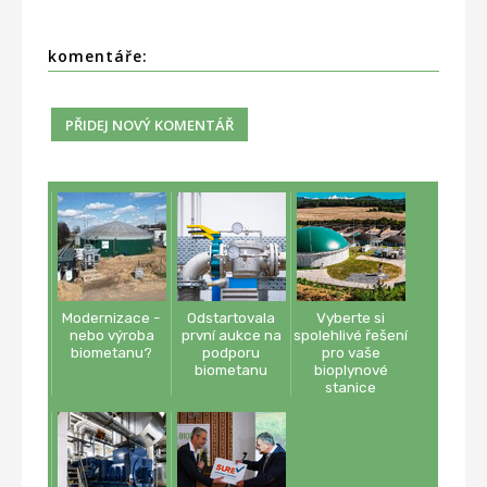
komentáře:
Modernizace -
Odstartovala
Vyberte si
nebo výroba
první aukce na
spolehlivé řešení
biometanu?
podporu
pro vaše
biometanu
bioplynové
stanice