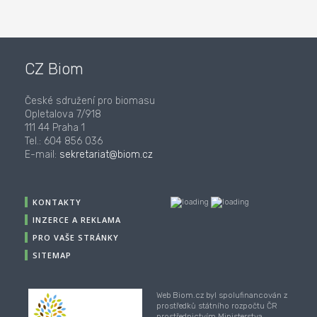
CZ Biom
České sdružení pro biomasu
Opletalova 7/918
111 44 Praha 1
Tel.: 604 856 036
E-mail:
sekretariat@biom.cz
KONTAKTY
INZERCE A REKLAMA
PRO VAŠE STRÁNKY
SITEMAP
Web Biom.cz byl spolufinancován z
prostředků státního rozpočtu ČR
prostřednictvím Ministerstva