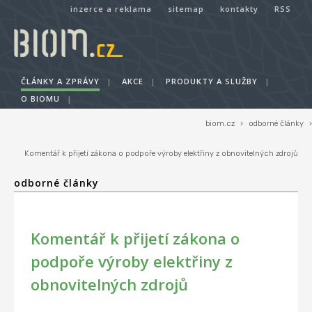
inzerce a reklama
sitemap
kontakty
RSS
ČLÁNKY A ZPRÁVY
|
AKCE
|
PRODUKTY A SLUŽBY
|
O BIOMU
|
biom.cz
›
odborné články
›
Komentář k přijetí zákona o podpoře výroby elektřiny z obnovitelných zdrojů
odborné články
Komentář k přijetí zákona o
podpoře výroby elektřiny z
obnovitelných zdrojů