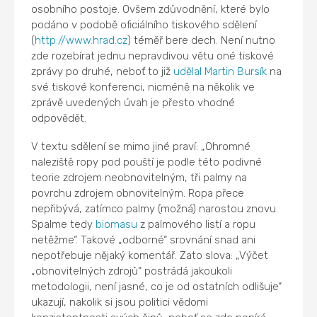
osobního postoje. Ovšem zdůvodnění, které bylo
podáno v podobě oficiálního tiskového sdělení
(
http://www.hrad.cz
) téměř bere dech. Není nutno
zde rozebírat jednu nepravdivou větu oné tiskové
zprávy po druhé, neboť to již
udělal
Martin Bursík
na
své tiskové konferenci, nicméně na několik ve
zprávě uvedených úvah je přesto vhodné
odpovědět.
V textu sdělení se mimo jiné praví: „Ohromné
naleziště ropy pod pouští je podle této podivné
teorie zdrojem neobnovitelným, tři palmy na
povrchu zdrojem obnovitelným. Ropa přece
nepřibývá, zatímco palmy (možná) narostou znovu.
Spalme tedy
biomasu
z palmového listí a ropu
netěžme“. Takové „odborné“ srovnání snad ani
nepotřebuje nějaký komentář. Zato slova: „Výčet
„obnovitelných zdrojů“ postrádá jakoukoli
metodologii, není jasné, co je od ostatních odlišuje“
ukazují, nakolik si jsou politici vědomi