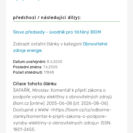
předchozí / následující díl(y):
Slovo předsedy - úvodník pro tištěný BIOM
Zobrazit ostatní články v kategorii
Obnovitelné
zdroje energie
Datum uveřejnění:
8.6.2005
Poslední změna:
7.6.2005
Počet shlédnutí:
17848
Citace tohoto článku:
ŠAFAŘÍK, Miroslav: Komentář k přijetí zákona o
podpoře výroby elektřiny z obnovitelných zdrojů.
Biom.cz
[online]. 2005-06-08 [cit. 2026-08-06].
Dostupné z WWW: <https://biom.cz/cz/odborne-
clanky/komentar-k-prijeti-zakona-o-podpore-
vyroby-elektriny-z-obnovitelnych-zdroju>. ISSN:
1801-2655.