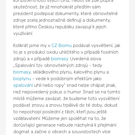
konzistentnosti svých činů, neboť se zde popírá
skutečnost, že již mnohokrát předtím sám
prezident podepsal dokumenty, které obnovitelné
zdroje zcela jednoznačně definují a dokumenty,
které přímo Českou republiku zavazují k jejich
využívání.
Kolikrát jsme my v
CZ Biomu
podávali vysvětlení, jak
to je s produkcí oxidu uhličitého v případě fosilních
zdrojů a v případě
biomasy
. Uvedená slova
„Spalování tzv. obnovitelných zdrojů - tedy
biomasy
, skládkového plynu, kalového plynu a
bioplynu
- vede k podobným efektům jako
spalování
uhlí nebo ropy“ snad nelze chápat jinak,
než nepovedený pokus o humor. Snad se na tomto
místě můžeme zavázat, že budeme toto vysvětlení
podávat znovu a znovu trpělivě do té doby, dokud
to nepochopí poslední z těch, kteří jsou ještě
vzdělavatelní. Můžeme jen spoléhat na to, že
dorůstající generace nebude náchylná k přejímání
dogmat a začne o věcech a souvislostech více