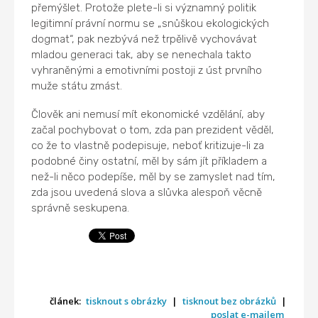
přemýšlet. Protože plete-li si významný politik
legitimní právní normu se „snůškou ekologických
dogmat“, pak nezbývá než trpělivě vychovávat
mladou generaci tak, aby se nenechala takto
vyhraněnými a emotivními postoji z úst prvního
muže státu zmást.
Člověk ani nemusí mít ekonomické vzdělání, aby
začal pochybovat o tom, zda pan prezident věděl,
co že to vlastně podepisuje, neboť kritizuje-li za
podobné činy ostatní, měl by sám jít příkladem a
než-li něco podepíše, měl by se zamyslet nad tím,
zda jsou uvedená slova a slůvka alespoň věcně
správně seskupena.
článek:
tisknout s obrázky
|
tisknout bez obrázků
|
poslat e-mailem