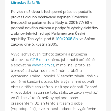
Miroslav Šafařík
Po více než dvou letech perné práce se podařilo
provést dlouho očekávané naplnění Směrnice
Evropského parlamentu a Rady č. 2001/77/ES v
podobě nového zákona o podpoře výroby elektřiny
z obnovitelných zdrojů Parlamentem České
republiky. Ten vyšel pod č.
180/2005 Sb.
ve Sbírce
zákonů dne 5. května 2005.
Vývoj schvalování tohoto zákona a průběžná
stanoviska
CZ Biomu
k němu jste mohli průběžně
sledovat na
www.biom.cz
, mimo jiné i proto, že
členové sdružení se na zdárném průběhu
významnou měrou podíleli. V samém závěru došlo k
poměrně kuriózní situaci, která významně dotváří
obraz o těžké schizofrenii naší společnosti. Poprvé
v novodobé historii se totiž stalo, že zákon vychází
ve Sbírce zákonů, aniž by byl podepsán
prezidentem. Už jen tento akt sám o sobě
(nepodepsání) je velmi nestandardním vyjádřením