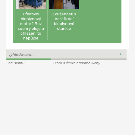
Efektivní
Zkušenosti s
bioplynový
certifikací
motor? Bez
bioplynové
souhry oleje a
stanice
chlazení to
nepůjde
na Biomu
Biom a české odborné weby