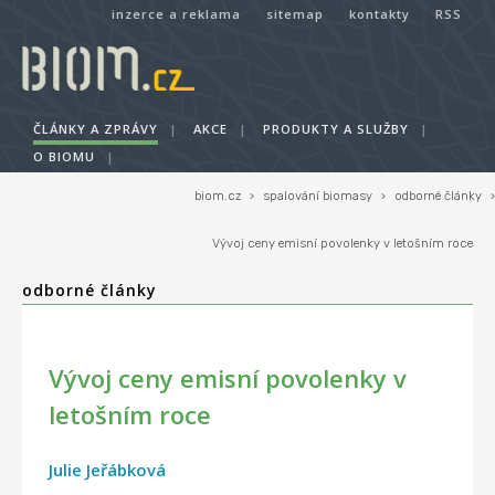
inzerce a reklama
sitemap
kontakty
RSS
ČLÁNKY A ZPRÁVY
|
AKCE
|
PRODUKTY A SLUŽBY
|
O BIOMU
|
biom.cz
›
spalování biomasy
›
odborné články
›
Vývoj ceny emisní povolenky v letošním roce
odborné články
Vývoj ceny emisní povolenky v
letošním roce
Julie Jeřábková