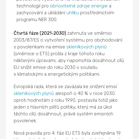
technologií pro
obnovitelné zdroje energie
a
zachycování a ukládání
uhlíku
prostřednictvím
programu NER 300.
Čtvrtá fáze (2021-2030)
zahrnuta ve směrnici
2003/87/ES o vytvoření systému pro obchodování
s povolenkami na emise
skleníkových plynů
(směrnice o ETS) prošla z kraje tohoto roku
některými úpravami, aby napomohla dosáhnout cílů
EU snížit emise do roku 2030 v souladu
s klimatickými a energetickými politikami.
Evropská rada, která se zavázala ke snížení emisí
skleníkových plynů
alespoň o 40 % v roce 2030
oproti hodnotám z roku 1990, postavila totiž jako
jeden z hlavních pilířů politiky, který má za úkol
těchto cílů dosáhnout, právě systém emisních
povolenek.
Nová pravidla pro 4. fázi EU ETS byla zveřejněna 19.