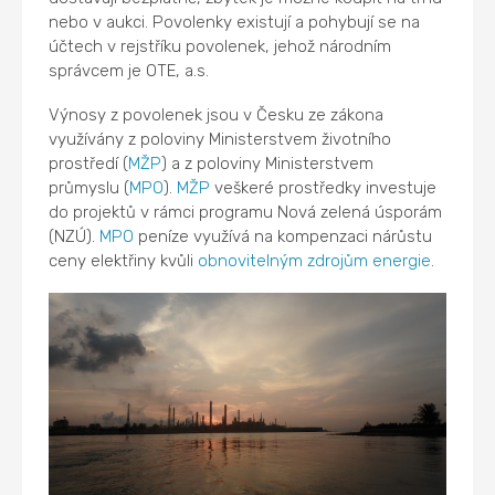
nebo v aukci. Povolenky existují a pohybují se na
účtech v rejstříku povolenek, jehož národním
správcem je OTE, a.s.
Výnosy z povolenek jsou v Česku ze zákona
využívány z poloviny Ministerstvem životního
prostředí (
MŽP
) a z poloviny Ministerstvem
průmyslu (
MPO
).
MŽP
veškeré prostředky investuje
do projektů v rámci programu Nová zelená úsporám
(NZÚ).
MPO
peníze využívá na kompenzaci nárůstu
ceny elektřiny kvůli
obnovitelným zdrojům energie
.