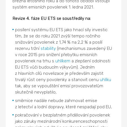
března letošního roku a do tohoto období vstoupí
systém emisních povolenek 1. ledna 2021.
Revize 4. fáze EU ETS se soustředily na:
posílení systému EU ETS jako hnací síly investic
tím, že se do roku 2021 zvýší tempo ročního
snižování povolenek z 1,74 % na 2,2 % a posílí
rezervu tržní
stability
(mechanismus zavedený EU
v roce 2015 pro snížení přebytku emisních
povolenek na trhu s
uhlíkem
a zlepšení odolnosti
EU ETS vůči budoucím výkyvům). Jedním
z hlavních cílů novelizace je především zajistit
trvalý růst ceny povolenky a stanovit cenu
uhlíku
tak, aby se vypouštění emisí provozovatelům
skutečně nevyplatilo,
směrnice nadále nebude zahrnovat emise
z letectví a lodní dopravy, které nespadají pod EU,
pokračování v bezplatném přidělování povolenek
jako záruky mezinárodní konkurenceschopnosti