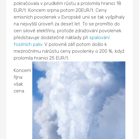
pokračovala v prudkém růstu a prolomila hranici 18
EUR/t. Koncem srpna potom 20EUR/t. Ceny
emisních povolenek v Evropské unii se tak vyšplhaly
na nejvyšší úroveň za deset let. To se promítlo do
cen silové elektřiny, protože zdražování povolenek
představuje dodatečné náklady při
spalování
fosilních paliv
. V polovině září potom došlo k
meziročnímu nárůstu ceny povolenky o 200 %, když
prolomila hranici 25 EUR/t.
Koncem
října
však
cena