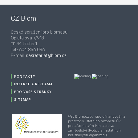
CZ Biom
České sdružení pro biomasu
Opletalova 7/918
111 44 Praha 1
Tel.: 604 856 036
E-mail:
sekretariat@biom.cz
KONTAKTY
INZERCE A REKLAMA
PRO VAŠE STRÁNKY
SITEMAP
Web Biom.cz byl spolufinancován z
prostředků státního rozpočtu ČR
prostřednictvím Ministerstva
zemědělství (Podpora nestátních
neziskových organizací).