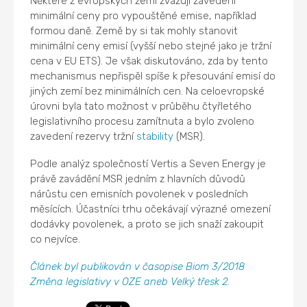
Některé z evropských zemí zvažují zavedení
minimální ceny pro vypouštěné emise, například
formou daně. Země by si tak mohly stanovit
minimální ceny emisí (vyšší nebo stejné jako je tržní
cena v EU ETS). Je však diskutováno, zda by tento
mechanismus nepřispěl spíše k přesouvání emisí do
jiných zemí bez minimálních cen. Na celoevropské
úrovni byla tato možnost v průběhu čtyřletého
legislativního procesu zamítnuta a bylo zvoleno
zavedení rezervy tržní
stability
(MSR).
Podle analýz společností Vertis a Seven Energy je
právě zavádění MSR jedním z hlavních důvodů
nárůstu cen emisních povolenek v posledních
měsících. Účastníci trhu očekávají výrazné omezení
dodávky povolenek, a proto se jich snaží zakoupit
co nejvíce.
Článek byl publikován v časopise Biom 3/2018
Změna legislativy v OZE aneb Velký třesk 2.