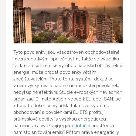
Tyto povolenky jsou však zároveň obchodovatelné
mezi jednotlivými společnostmi, takže ve výsledku
ta, která ušetří emise výrobou například obnovitelné
energie, může prodat povolenky větším
znečišťovatelům. Proto tento systém, dokud se
v něm vyskytovalo nadměrné množství povolenek,
nebyl úplně efektivní. Studie evropských nevládních
organizací Climate Action Network Europe (CAN) se
k tématu dokonce vyjádřila takto „ze systému
obchodování s povolenkami EU ETS profitují
průmyslová odvětví s vysokou energetickou
náročností a využívají jej jako
dotační
prostředek
namísto snižování emisí“. Přitom právě energeticky