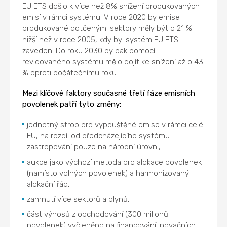
EU ETS došlo k více než 8% snížení produkovaných
emisí v rámci systému. V roce 2020 by emise
produkované dotčenými sektory měly být o 21 %
nižší než v roce 2005, kdy byl systém EU ETS
zaveden. Do roku 2030 by pak pomocí
revidovaného systému mělo dojít ke snížení až o 43
% oproti počátečnímu roku.
Mezi klíčové faktory současné třetí fáze emisních
povolenek patří tyto změny:
jednotný strop pro vypouštěné emise v rámci celé
EU, na rozdíl od předcházejícího systému
zastropování pouze na národní úrovni,
aukce jako výchozí metoda pro alokace povolenek
(namísto volných povolenek) a harmonizovaný
alokační řád,
zahrnutí více sektorů a plynů,
část výnosů z obchodování (300 milionů
povolenek) vyčleněno na financování inovačních