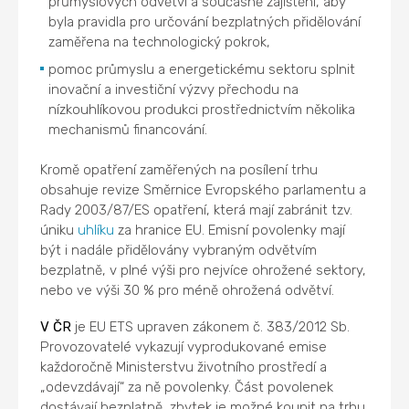
průmyslových odvětví a současně zajištění, aby
byla pravidla pro určování bezplatných přidělování
zaměřena na technologický pokrok,
pomoc průmyslu a energetickému sektoru splnit
inovační a investiční výzvy přechodu na
nízkouhlíkovou produkci prostřednictvím několika
mechanismů financování.
Kromě opatření zaměřených na posílení trhu
obsahuje revize Směrnice Evropského parlamentu a
Rady 2003/87/ES opatření, která mají zabránit tzv.
úniku
uhlíku
za hranice EU. Emisní povolenky mají
být i nadále přidělovány vybraným odvětvím
bezplatně, v plné výši pro nejvíce ohrožené sektory,
nebo ve výši 30 % pro méně ohrožená odvětví.
V ČR
je EU ETS upraven zákonem č. 383/2012 Sb.
Provozovatelé vykazují vyprodukované emise
každoročně Ministerstvu životního prostředí a
„odevzdávají“ za ně povolenky. Část povolenek
dostávají bezplatně, zbytek je možné koupit na trhu