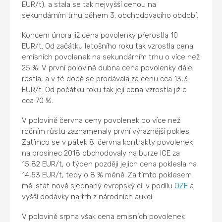
EUR/t), a stala se tak nejvyšší cenou na
sekundárním trhu během 3. obchodovacího období.
Koncem února již cena povolenky přerostla 10
EUR/t. Od začátku letošního roku tak vzrostla cena
emisních povolenek na sekundárním trhu o více než
25 %. V první polovině dubna cena povolenky dále
rostla, a v té době se prodávala za cenu cca 13,3
EUR/t. Od počátku roku tak její cena vzrostla již o
cca 70 %.
V polovině června ceny povolenek po více než
ročním růstu zaznamenaly první výraznější pokles.
Zatímco se v pátek 8. června kontrakty povolenek
na prosinec 2018 obchodovaly na burze ICE za
15,82 EUR/t, o týden později jejich cena poklesla na
14,53 EUR/t, tedy o 8 % méně. Za tímto poklesem
měl stát nově sjednaný evropský cíl v podílu
OZE
a
vyšší dodávky na trh z národních aukcí.
V polovině srpna však cena emisních povolenek