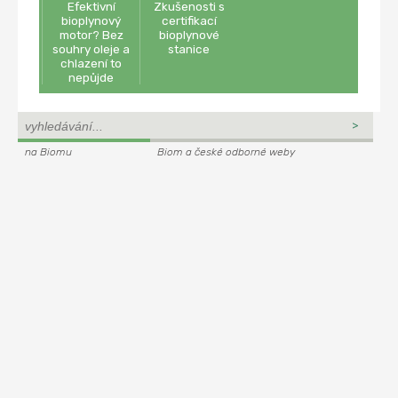
Efektivní
Zkušenosti s
bioplynový
certifikací
motor? Bez
bioplynové
souhry oleje a
stanice
chlazení to
nepůjde
na Biomu
Biom a české odborné weby