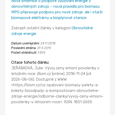
Nová směrnice o podpoře využívání energie z
obnovitelných zdrojů – nová pravidla pro biomasu
MPO připravuje podporu pro nové zdroje, ale i starší
biomasové elektrárny a bioplynové stanice
Zobrazit ostatní články v kategorii
Obnovitelné
zdroje energie
Datum uveřejnění:
24.11.2018
Poslední změna:
29.3.2019
Počet shlédnutí:
9395
Citace tohoto článku:
JEŘÁBKOVÁ, Julie: Vývoj ceny emisní povolenky v
letošním roce.
Biom.cz
[online]. 2018-11-24 [cit.
2026-08-06]. Dostupné z WWW:
<https://biom.cz/cz-spalovani-biomasy-pelety-a-
brikety-bioodpady-a-kompostovani-obnovitelne-
zdroje-energie/odborne-clanky/vyvoj-ceny-emisni-
povolenky-v-letosnim-roce>. ISSN: 1801-2655.