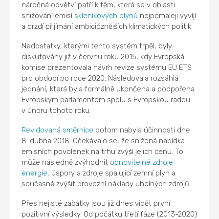
náročná odvětví patří k těm, která se v oblasti
snižování emisí
skleníkových plynů
nejpomaleji vyvíjí
a brzdí přijímání ambicióznějších klimatických politik.
Nedostatky, kterými tento systém trpěl, byly
diskutovány již v červnu roku 2015, kdy Evropská
komise prezentovala návrh revize systému EU ETS
pro období po roce 2020. Následovala rozsáhlá
jednání, která byla formálně ukončena a podpořena
Evropským parlamentem spolu s Evropskou radou
v únoru tohoto roku.
Revidovaná směrnice
potom nabyla účinnosti dne
8. dubna 2018. Očekávalo se, že snížená nabídka
emisních povolenek na trhu zvýší jejich cenu. To
může následně zvýhodnit
obnovitelné zdroje
energie
, úspory a zdroje spalující zemní plyn a
současně zvýšit provozní náklady uhelných zdrojů.
Přes nejisté začátky jsou již dnes vidět první
pozitivní výsledky. Od počátku třetí fáze (2013-2020)