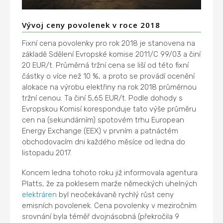
Vývoj ceny povolenek v roce 2018
Fixní cena povolenky pro rok 2018 je stanovena na
základě Sdělení Evropské komise 2011/C 99/03 a činí
20 EUR/t. Průměrná tržní cena se liší od této fixní
částky o více než 10 %, a proto se provádí ocenění
alokace na výrobu elektřiny na rok 2018 průměrnou
tržní cenou. Ta činí 5,65 EUR/t. Podle dohody s
Evropskou Komisí koresponduje tato výše průměru
cen na (sekundárním) spotovém trhu European
Energy Exchange (EEX) v prvním a patnáctém
obchodovacím dni každého měsíce od ledna do
listopadu 2017.
Koncem ledna tohoto roku již informovala agentura
Platts, že za poklesem marže německých uhelných
elektráren
byl neočekávaně rychlý růst ceny
emisních povolenek. Cena povolenky v meziročním
srovnání byla téměř dvojnásobná (překročila 9