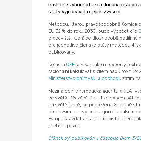
následně vyhodnotí, zda dodaná čísla pove
státy vyjednávat o jejich zvýšení.
Metodou, kterou pravděpodobně Komise pou
EU 32 % do roku 2030, bude výpočet cíle
pracoviště, která se dlouhodobě podílí na m
pro jednotlivé členské státy metodou 4f
publikovány.
Komora
OZE
je v kontaktu s experty těchto
racionální kalkulovat s cílem nad úrovní 24
Ministerstvo průmyslu a obchodu
zatím nav
Mezinárodní energetická agentura (IEA) vyd
ve světě. Očekává, že EU se během pěti le
na světě (poté, co předežene Spojené státy
především o nový celounijní cíl a další m
Evropa staví k transformaci čisté energetik
jiného – pozor.
Článek byl publikován v časopise Biom 3/20