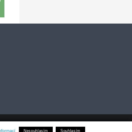
é
dio
nformací
Nesouhlasím
Souhlasím