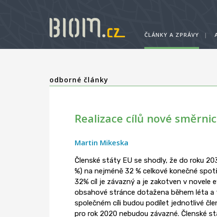
ČLÁNKY A ZPRÁVY
|
odborné články
Realizace cílů nové směrnic
Martin Mikeska
Členské státy EU se shodly, že do roku 2
%) na nejméně 32 % celkové konečné spotře
32% cíl je závazný a je zakotven v novele 
obsahové stránce dotažena během léta a 
společném cíli budou podílet jednotlivé čle
pro rok 2020 nebudou závazné. Členské st