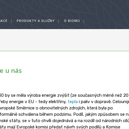
AKCE
|
PRODUKTY A SLUŽBY
|
O BIOMU
|
e u nás
030 by se měla výroba energie zvýšit (ze současných méně než 20
by energie v EU - tedy elektřiny,
tepla
i paliv v dopravě. Celounij
evropské Směrnice o obnovitelných zdrojích, která byla po
formálně schválena během podzimu. Podíl, jakým způsobem se n
nské státy, se v tuto chvíli dojednává a na rozdíl od národních cíl
áty mají Evropské komisi předat návrh svých podílů a Komise