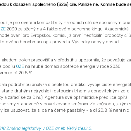
dou k dosažení společného (32%) cíle. Pakliže ne, Komise bude s
žije pro ověření kompatibility národních cílů se společným cíle
OZE
2030 založený na 4 faktorovém benchmarkingu. Akademická
odelování pro Evropskou komisi, již první neoficiální propočty cílů
aktorového benchmarkingu provedla. Výsledky nebyly dosud
 akademických pracovišť a v předstihu upozornila, že považuje za
% podílu
OZE
na hrubé domácí spotřebě energie v roce 2030.
rhuje cíl 20,8 %.
ala podrobnou analýza s pětiletou predikcí vývoje čisté energeti
t stane druhým nejrychleji rostoucím trhem s obnovitelnými zdroj
 a zařadí se za Čínu). Agentura své optimistické predikce opírá
echanismy stanovené v novelizované směrnici. Ze způsobu, jakým 
y lze usuzovat, že si dá na černé pasažéry - a cíl 20,8 % není nic
18 Změna legislativy v OZE aneb Velký třesk 2.