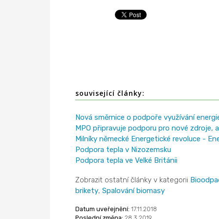
související články:
Nová směrnice o podpoře využívání energie
MPO připravuje podporu pro nové zdroje, al
Milníky německé Energetické revoluce - E
Podpora tepla v Nizozemsku
Podpora tepla ve Velké Británii
Zobrazit ostatní články v kategorii
Bioodpa
brikety
,
Spalování biomasy
Datum uveřejnění:
17.11.2018
Poslední změna:
28.3.2019