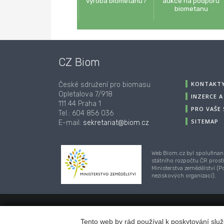
výroba biometanu?
aukce na podporu
biometanu
CZ Biom
KONTAKT
České sdružení pro biomasu
Opletalova 7/918
INZERCE 
111 44 Praha 1
PRO VAŠE
Tel.: 604 856 036
SITEMAP
E-mail:
sekretariat@biom.cz
Web Biom.cz byl spolufinan
státního rozpočtu ČR prost
Ministerstva zemědělství (
neziskových organizací).
© 2001-2018, CZ Biom - České sdružení pro biom
Tento web by rád používal k poskytování služ