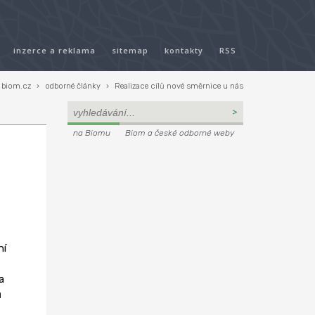
inzerce a reklama
sitemap
kontakty
RSS
biom.cz
›
odborné články
›
Realizace cílů nové směrnice u nás
na Biomu
Biom a české odborné weby
ní
a
ů