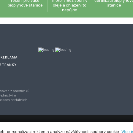
řešení pro vaše
motor? Bez souhry
certifikací bioplynov
bioplynové stanice
oleje a chlazení to
stanice
nepůjde
Y
A REKLAMA
 STRÁNKY
cován z prostředků
řednictvím
Podpora nestátních
asu,
Webhosting
/
webdesign
/
publikační systém TOOLKIT
-
ECN stu
eb, personalizaci reklam a analýze návštěvnosti soubory cookie.
Více i