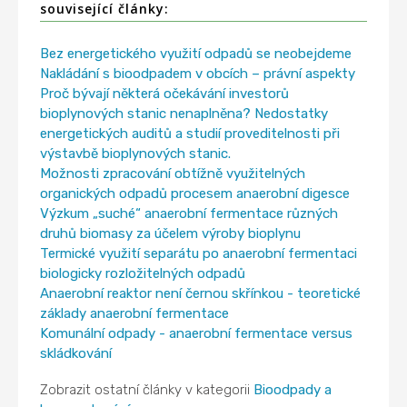
související články:
Bez energetického využití odpadů se neobejdeme
Nakládání s bioodpadem v obcích – právní aspekty
Proč bývají některá očekávání investorů
bioplynových stanic nenaplněna? Nedostatky
energetických auditů a studií proveditelnosti při
výstavbě bioplynových stanic.
Možnosti zpracování obtížně využitelných
organických odpadů procesem anaerobní digesce
Výzkum „suché“ anaerobní fermentace různých
druhů biomasy za účelem výroby bioplynu
Termické využití separátu po anaerobní fermentaci
biologicky rozložitelných odpadů
Anaerobní reaktor není černou skřínkou - teoretické
základy anaerobní fermentace
Komunální odpady - anaerobní fermentace versus
skládkování
Zobrazit ostatní články v kategorii
Bioodpady a