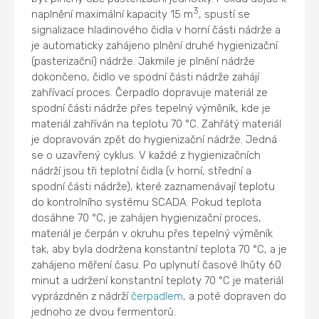
3
naplnění maximální kapacity 15 m
, spustí se
signalizace hladinového čidla v horní části nádrže a
je automaticky zahájeno plnění druhé hygienizační
(pasterizační) nádrže. Jakmile je plnění nádrže
dokončeno, čidlo ve spodní části nádrže zahájí
zahřívací proces. Čerpadlo dopravuje materiál ze
spodní části nádrže přes tepelný výměník, kde je
materiál zahříván na teplotu 70 °C. Zahřátý materiál
je dopravován zpět do hygienizační nádrže. Jedná
se o uzavřený cyklus. V každé z hygienizačních
nádrží jsou tři teplotní čidla (v horní, střední a
spodní části nádrže), které zaznamenávají teplotu
do kontrolního systému SCADA. Pokud teplota
dosáhne 70 °C, je zahájen hygienizační proces,
materiál je čerpán v okruhu přes tepelný výměník
tak, aby byla dodržena konstantní teplota 70 °C, a je
zahájeno měření času. Po uplynutí časové lhůty 60
minut a udržení konstantní teploty 70 °C je materiál
vyprázdněn z nádrží
čerpadlem
, a poté dopraven do
jednoho ze dvou fermentorů.