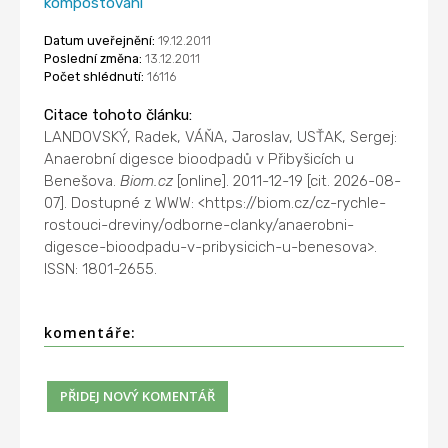
kompostování
Datum uveřejnění:
19.12.2011
Poslední změna:
13.12.2011
Počet shlédnutí:
16116
Citace tohoto článku:
LANDOVSKÝ, Radek, VÁŇA, Jaroslav, USŤAK, Sergej:
Anaerobní digesce bioodpadů v Přibyšicích u
Benešova.
Biom.cz
[online]. 2011-12-19 [cit. 2026-08-
07]. Dostupné z WWW: <https://biom.cz/cz-rychle-
rostouci-dreviny/odborne-clanky/anaerobni-
digesce-bioodpadu-v-pribysicich-u-benesova>.
ISSN: 1801-2655.
komentáře: