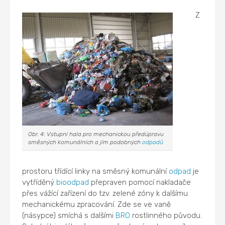
Z
Obr. 4: Vstupní hala pro mechanickou předúpravu
směsných komunálních a jím podobných
odpadů
prostoru třídící linky na směsný komunální
odpad
je
vytříděný
bioodpad
přepraven pomocí nakladače
přes vážící zařízení do tzv. zelené zóny k dalšímu
mechanickému zpracování. Zde se ve vaně
(násypce) smíchá s dalšími
BRO
rostlinného původu.