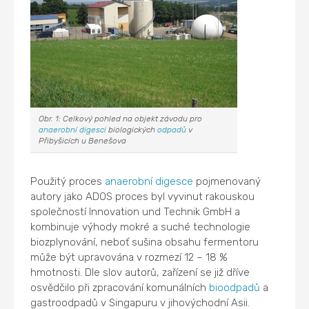
Obr. 1: Celkový pohled na objekt závodu pro
anaerobní digesci
biologických
odpadů
v
Přibyšicích u Benešova
Použitý proces
anaerobní digesce
pojmenovaný
autory jako ADOS proces byl vyvinut rakouskou
společností Innovation und Technik GmbH a
kombinuje výhody mokré a suché technologie
biozplynování, neboť sušina obsahu fermentoru
může být upravována v rozmezí 12 – 18 %
hmotnosti. Dle slov autorů, zařízení se již dříve
osvědčilo při zpracování komunálních
bioodpadů
a
gastroodpadů v Singapuru v jihovýchodní Asii.