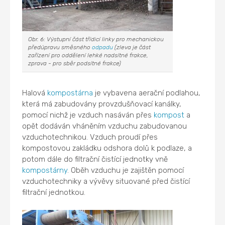
Obr. 6: Výstupní část třídicí linky pro mechanickou
předúpravu směsného
odpadu
(zleva je část
zařízení pro oddělení lehké nadsítné frakce,
zprava - pro sběr podsítné frakce)
Halová
kompostárna
je vybavena aerační podlahou,
která má zabudovány provzdušňovací kanálky,
pomocí nichž je vzduch nasáván přes
kompost
a
opět dodáván vháněním vzduchu zabudovanou
vzduchotechnikou. Vzduch proudí přes
kompostovou zakládku odshora dolů k podlaze, a
potom dále do filtrační čistící jednotky vně
kompostárny
. Oběh vzduchu je zajištěn pomocí
vzduchotechniky a vývěvy situované před čistící
filtrační jednotkou.