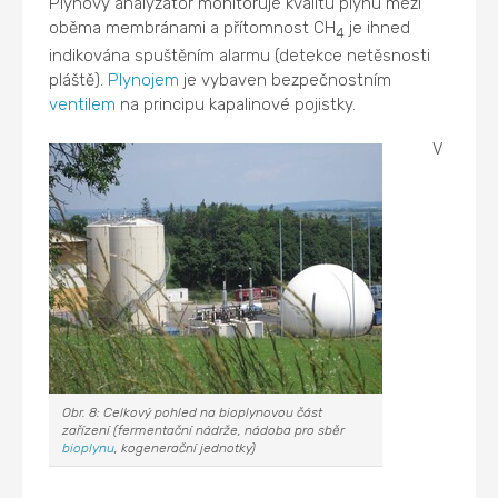
Plynový analyzátor monitoruje kvalitu plynu mezi
oběma membránami a přítomnost CH
je ihned
4
indikována spuštěním alarmu (detekce netěsnosti
pláště).
Plynojem
je vybaven bezpečnostním
ventilem
na principu kapalinové pojistky.
V
Obr. 8: Celkový pohled na bioplynovou část
zařízení (fermentační nádrže, nádoba pro sběr
bioplynu
, kogenerační jednotky)