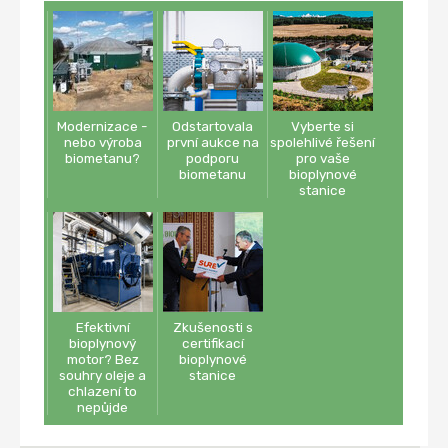
Modernizace -
Odstartovala
Vyberte si
nebo výroba
první aukce na
spolehlivé řešení
biometanu?
podporu
pro vaše
biometanu
bioplynové
stanice
Efektivní
Zkušenosti s
bioplynový
certifikací
motor? Bez
bioplynové
souhry oleje a
stanice
chlazení to
nepůjde