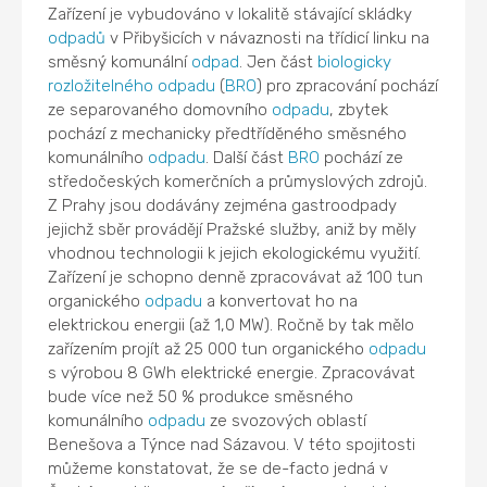
Zařízení je vybudováno v lokalitě stávající skládky
odpadů
v Přibyšicích v návaznosti na třídicí linku na
směsný komunální
odpad
. Jen část
biologicky
rozložitelného odpadu
(
BRO
) pro zpracování pochází
ze separovaného domovního
odpadu
, zbytek
pochází z mechanicky předtříděného směsného
komunálního
odpadu
. Další část
BRO
pochází ze
středočeských komerčních a průmyslových zdrojů.
Z Prahy jsou dodávány zejména gastroodpady
jejichž sběr provádějí Pražské služby, aniž by měly
vhodnou technologii k jejich ekologickému využití.
Zařízení je schopno denně zpracovávat až 100 tun
organického
odpadu
a konvertovat ho na
elektrickou energii (až 1,0 MW). Ročně by tak mělo
zařízením projít až 25 000 tun organického
odpadu
s výrobou 8 GWh elektrické energie. Zpracovávat
bude více než 50 % produkce směsného
komunálního
odpadu
ze svozových oblastí
Benešova a Týnce nad Sázavou. V této spojitosti
můžeme konstatovat, že se de-facto jedná v