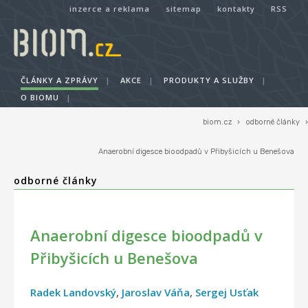
inzerce a reklama
sitemap
kontakty
RSS
ČLÁNKY A ZPRÁVY
|
AKCE
|
PRODUKTY A SLUŽBY
|
O BIOMU
|
biom.cz
›
odborné články
›
Anaerobní digesce bioodpadů v Přibyšicích u Benešova
odborné články
Anaerobní digesce bioodpadů v
Přibyšicích u Benešova
Radek Landovský
,
Jaroslav Váňa
,
Sergej Usťak