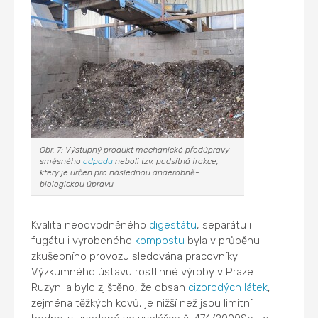
Obr. 7: Výstupný produkt mechanické předúpravy
směsného
odpadu
neboli tzv. podsítná frakce,
který je určen pro následnou anaerobně-
biologickou úpravu
Kvalita neodvodněného
digestátu
, separátu i
fugátu i vyrobeného
kompostu
byla v průběhu
zkušebního provozu sledována pracovníky
Výzkumného ústavu rostlinné výroby v Praze
Ruzyni a bylo zjištěno, že obsah
cizorodých látek
,
zejména těžkých kovů, je nižší než jsou limitní