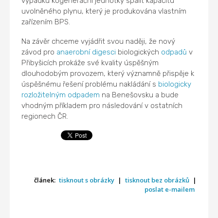
výpadku kogenerační jednotky spálit kapacitu
uvolněného plynu, který je produkována vlastním
zařízením BPS.
Na závěr chceme vyjádřit svou naději, že nový
závod pro
anaerobní digesci
biologických
odpadů
v
Přibyšicích prokáže své kvality úspěšným
dlouhodobým provozem, který významně přispěje k
úspěšnému řešení problému nakládání s
biologicky
rozložitelným odpadem
na Benešovsku a bude
vhodným příkladem pro následování v ostatních
regionech ČR.
článek:
tisknout s obrázky
|
tisknout bez obrázků
|
poslat e-mailem