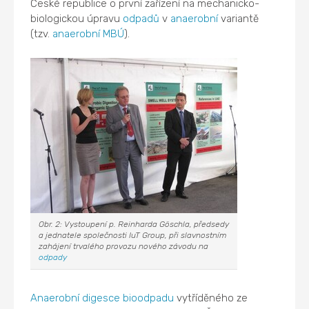
České republice o první zařízení na mechanicko-
biologickou úpravu
odpadů
v
anaerobní
variantě
(tzv.
anaerobní
MBÚ
).
Obr. 2: Vystoupení p. Reinharda Göschla, předsedy
a jednatele společnosti IuT Group, při slavnostním
zahájení trvalého provozu nového závodu na
odpady
Anaerobní digesce
bioodpadu
vytříděného ze