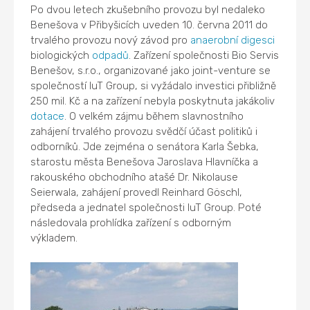
Po dvou letech zkušebního provozu byl nedaleko
Benešova v Přibyšicích uveden 10. června 2011 do
trvalého provozu nový závod pro
anaerobní digesci
biologických
odpadů
. Zařízení společnosti Bio Servis
Benešov, s.r.o., organizované jako joint-venture se
společností IuT Group, si vyžádalo investici přibližně
250 mil. Kč a na zařízení nebyla poskytnuta jakákoliv
dotace
. O velkém zájmu během slavnostního
zahájení trvalého provozu svědčí účast politiků i
odborníků. Jde zejména o senátora Karla Šebka,
starostu města Benešova Jaroslava Hlavníčka a
rakouského obchodního atašé Dr. Nikolause
Seierwala, zahájení provedl Reinhard Göschl,
předseda a jednatel společnosti IuT Group. Poté
následovala prohlídka zařízení s odborným
výkladem.