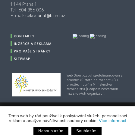
111 44 Praha 1
Tel.: 604 856 036
E-mail:
sekretariat@biom.cz
KONTAKTY
INZERCE A REKLAMA
PRO VAŠE STRÁNKY
SITEMAP
Web Biom.cz byl spolufinancován z
prostředků státního rozpočtu ČR
prostřednictvím Ministerstva
zemědělství (Podpora nestátních
neziskových organizací).
© 2001-2018, CZ Biom - České sdružení pro biomasu,
Tento web by rád používal k poskytování služeb, personalizaci
Webhosting
/
webdesign
/
publikační systém TOOLKIT
-
reklam a analýze návštěvnosti soubory cookie.
Více informací
ECN studio
Nesouhlasím
Souhlasím