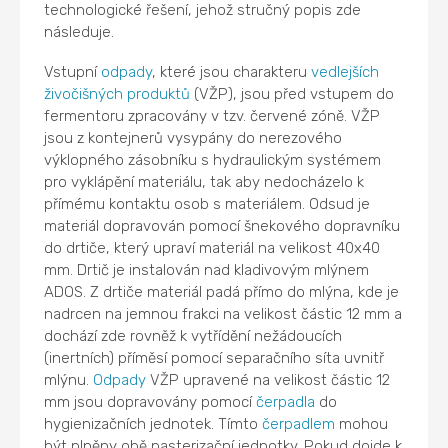
technologické řešení, jehož stručný popis zde
následuje.
Vstupní
odpady
, které jsou charakteru
vedlejších
živočišných produktů
(VŽP), jsou před vstupem do
fermentoru zpracovány v tzv. červené zóně. VŽP
jsou z kontejnerů vysypány do nerezového
výklopného zásobníku s hydraulickým systémem
pro vyklápění materiálu, tak aby nedocházelo k
přímému kontaktu osob s materiálem. Odsud je
materiál dopravován pomocí šnekového dopravníku
do drtiče, který upraví materiál na velikost 40x40
mm. Drtič je instalován nad kladivovým mlýnem
ADOS. Z drtiče materiál padá přímo do mlýna, kde je
nadrcen na jemnou frakci na velikost částic 12 mm a
dochází zde rovněž k vytřídění nežádoucích
(inertních) příměsí pomocí separačního síta uvnitř
mlýnu.
Odpady
VŽP upravené na velikost částic 12
mm jsou dopravovány pomocí
čerpadla
do
hygienizačních jednotek. Tímto
čerpadlem
mohou
být plněny obě pasterizační jednotky. Pokud dojde k