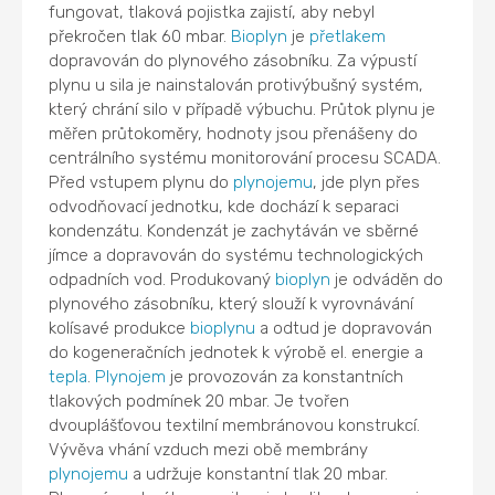
fungovat, tlaková pojistka zajistí, aby nebyl
překročen tlak 60 mbar.
Bioplyn
je
přetlakem
dopravován do plynového zásobníku. Za výpustí
plynu u sila je nainstalován protivýbušný systém,
který chrání silo v případě výbuchu. Průtok plynu je
měřen průtokoměry, hodnoty jsou přenášeny do
centrálního systému monitorování procesu SCADA.
Před vstupem plynu do
plynojemu
, jde plyn přes
odvodňovací jednotku, kde dochází k separaci
kondenzátu. Kondenzát je zachytáván ve sběrné
jímce a dopravován do systému technologických
odpadních vod. Produkovaný
bioplyn
je odváděn do
plynového zásobníku, který slouží k vyrovnávání
kolísavé produkce
bioplynu
a odtud je dopravován
do kogeneračních jednotek k výrobě el. energie a
tepla
.
Plynojem
je provozován za konstantních
tlakových podmínek 20 mbar. Je tvořen
dvouplášťovou textilní membránovou konstrukcí.
Vývěva vhání vzduch mezi obě membrány
plynojemu
a udržuje konstantní tlak 20 mbar.