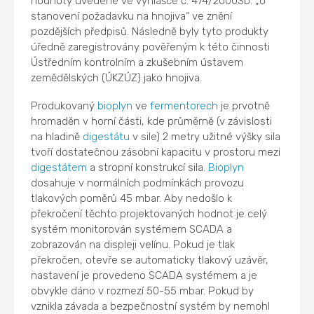
hodnoty uvedené ve vyhlášce č. 474/2000Sb. „o
stanovení požadavku na hnojiva“ ve znění
pozdějších předpisů. Následně byly tyto produkty
úředně zaregistrovány pověřeným k této činnosti
Ústředním kontrolním a zkušebním ústavem
zemědělských (ÚKZÚZ) jako hnojiva.
Produkovaný
bioplyn
ve
fermentorech
je prvotně
hromaděn v horní části, kde průměrně (v závislosti
na hladině
digestátu
v sile) 2 metry užitné výšky sila
tvoří dostatečnou zásobní kapacitu v prostoru mezi
digestátem
a stropní konstrukcí sila.
Bioplyn
dosahuje v normálních podmínkách provozu
tlakových poměrů 45 mbar. Aby nedošlo k
překročení těchto projektovaných hodnot je celý
systém monitorován systémem SCADA a
zobrazován na displeji velínu. Pokud je tlak
překročen, otevře se automaticky tlakový uzávěr,
nastavení je provedeno SCADA systémem a je
obvykle dáno v rozmezí 50-55 mbar. Pokud by
vznikla závada a bezpečnostní systém by nemohl