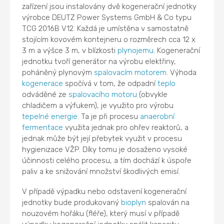
zařízení jsou instalovány dvě kogenerační jednotky
výrobce DEUTZ Power Systems GmbH & Co typu
TCG 2016B V12. Každá je umístěna v samostatně
stojícím kovovém kontejneru o rozměrech cca 12 x
3 m a výšce 3 m, v blízkosti
plynojemu
. Kogenerační
jednotku tvoří generátor na výrobu elektřiny,
poháněný plynovým
spalovacím motorem
. Výhoda
kogenerace
spočívá v tom, že odpadní
teplo
odváděné ze
spalovacího motoru
(obvykle
chladičem a výfukem), je využito pro výrobu
tepelné energie
. Ta je při procesu
anaerobní
fermentace
využita jednak pro ohřev reaktorů, a
jednak může být její přebytek využit v procesu
hygienizace VŽP. Díky tomu je dosaženo vysoké
účinnosti celého procesu, a tím dochází k úspoře
paliv a ke snižování množství škodlivých emisí.
V případě výpadku nebo odstavení kogenerační
jednotky bude produkovaný
bioplyn
spalován na
nouzovém hořáku (fléře), který musí v případě