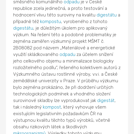
směsného komunálního
odpadu
je v České
republice zcela jedinečná, a proto testování a
hodnocení vlivu této suroviny na kvalitu
digestátu
a
případně též
kompostu
, vyrobeného z tohoto
digestátu
, je důležitým úkolem pro aplikovaný
výzkum. Na řešení této a podobné problematiky je
zejména zaměřen výzkumný projekt MŠMT č.
2B08082 pod názvem „Materiálové a energetické
využití skládkovaného
odpadu
za účelem snížení
jeho celkového objemu a minimalizace biologicky
rozložitelného podílu“, řešeného kolektivem autorů z
Výzkumného ústavu rostlinné výroby, v.v.i. a České
zemědělské univerzity v Praze. V průběhu výzkumu
bylo zejména prokázáno, že při dodržení určitých
technologických podmínek a vhodného složení
surovinové skladby lze vyprodukovat jak
digestát
,
tak i následný
kompost
, který vyhovuje všem
existujícím legislativním požadavkům ČR na
výstupnou kvalitu těchto typů výrobků, včetně
obsahu rizikových látek a škodlivých
mikroorganizmů
. Výsledky tohoto výzkumu