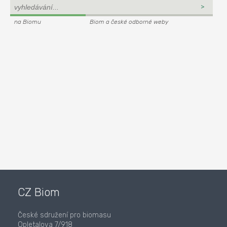
na Biomu
Biom a české odborné weby
CZ Biom
České sdružení pro biomasu
Opletalova 7/918