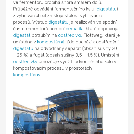
ve fermentoru probíhá shora směrem dolů.
Průběžné odvádění fermentačního kalu (
digestátu
)
z vyhnívacích sil zajišťuje stálost vyhnívacích
procesů. Výstup
digestátu
je realizován ve spodní
části fermentorů pomocí
čerpadla
, které dopravuje
digestát
potrubím na
odstředivku
Flottweg, která je
umístěna v
kompostárně
. Zde dochází k odstředění
digestátu
na odvodněný separát (obsah sušiny 20
– 25 %) a fugát (obsah sušiny 0,5 – 1,5 %). Umístění
odstředivky
umožňuje využití odvodněného kalu v
kompostovacím procesu v prostorách
kompostárny
.