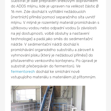
Substrát je dále přepraven šnekovým dopravníkem
do ADOS mlýnu, kde je upraven na velikost částic Ø
16 mm. Zde dochází k vytřídění nežádoucích
(inertních) příměsí pomocí separačního síta uvnitř
mlýnu. V mlýně je rozemletý materiál promícháván s
užitkovou vodou nebo odpadní vodou (v závislosti
na její dostupnosti, volbě obsluhy a nastavení
technologie) a padá jako směs do sedimentační
nádrže. V sedimentační nádrži dochází k
promíchávání organického substrátu a zároveň k
vyhrnování písku (který je nežádoucí příměsí) do
přistaveného venkovního kontejneru. Po úpravě je
substrát přečerpáván do fermentorů. Ve
fermentorech
dochází ke smíchání nově
vstupujícího materiálu s materiálem již přítomným.