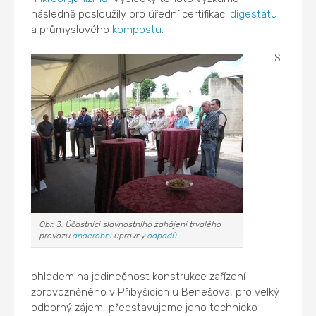
následně posloužily pro úřední certifikaci
digestátu
a průmyslového
kompostu
.
S
Obr. 3: Účastníci slavnostního zahájení trvalého
provozu
anaerobní
úpravny
odpadů
ohledem na jedinečnost konstrukce zařízení
zprovozněného v Přibyšicích u Benešova, pro velký
odborný zájem, představujeme jeho technicko-