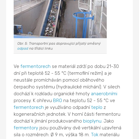
Obr. 5: Transportní pas dopravující přijatý směsný
odpad
na třídicí linku
Ve
fermentorech
se materiál zdrží po dobu 21-30
dní při teplotě 52 - 55 °C (termofilní režim) a je
neustále promícháván pomocí oběhového
čerpacího systému (hydraulické míchání). V silech
dochází k rozkladu organické hmoty
anaerobními
procesy. K ohřevu
BRO
na teplotu 52 - 55 °C ve
fermentorech
je využíváno odpadní
teplo
z
kogeneračních jednotek. V horní části fermentoru
dochází k jímání produkovaného
bioplynu
. Jako
fermentory
jsou používány dvě vertikální uzavřená
sila o rozměrech: Ø 9 m, výška 18 m.
Tok
materiálu