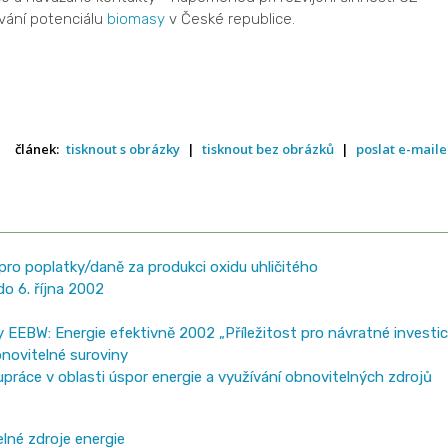
ívání potenciálu
biomasy
v České republice.
článek:
tisknout s obrázky
|
tisknout bez obrázků
|
poslat e-mail
pro poplatky/daně za produkci oxidu uhličitého
o 6. října 2002
 EEBW: Energie efektivně 2002 „Příležitost pro návratné investic
obnovitelné suroviny
upráce v oblasti úspor energie a využívání obnovitelných zdrojů
lné zdroje energie