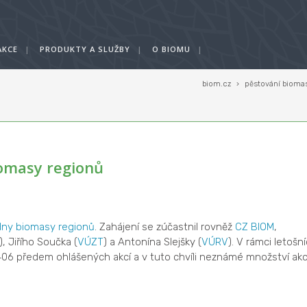
AKCE
|
PRODUKTY A SLUŽBY
|
O BIOMU
|
biom.cz
›
pěstování bioma
iomasy regionů
dny biomasy regionů
. Zahájení se zúčastnil rovněž
CZ BIOM
,
, Jiřího Součka (
VÚZT
) a Antonína Slejšky (
VÚRV
). V rámci letošn
á 406 předem ohlášených akcí a v tuto chvíli neznámé množství akc