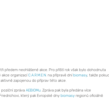
ři předem neohlášené akce. Pro příští rok však bylo dohodnuta
 akce organizací
C.A.R.M.E.N.
na přípravě dní
biomasy
, takže poku
aktivně zapojenou do příprav této akce.
 poziční zpráva
AEBIOMu
. Zpráva pak byla předána více
Friedrichovi, který pak Evropské dny
biomasy
regionů oficiálně