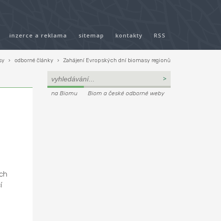
inzerce a reklama
sitemap
kontakty
RSS
sy
›
odborné články
›
Zahájení Evropských dní biomasy regionů
na Biomu
Biom a české odborné weby
ích
í