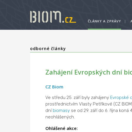
ČLÁNKY A ZPRÁVY
|
odborné články
Zahájení Evropských dní b
CZ Biom
Ve středu 25. září byly zahájeny
Evropské 
prostřednictvím Vlasty Petříkové (CZ BIOM)
dní
biomasy
se od 29. září do 6. října kon
neohlášených.
Ohlášené akce: