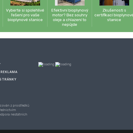
Vyberte si spolehlivé
Efektivní bioplynový
Zkušenosti s
řešení pro vaše
motor? Bez souhry
certifikací bioplynov
bioplynové stanice
oleje a chlazení to
stanice
nepůjde
Y
A REKLAMA
 STRÁNKY
cován z prostředků
řednictvím
Podpora nestátních