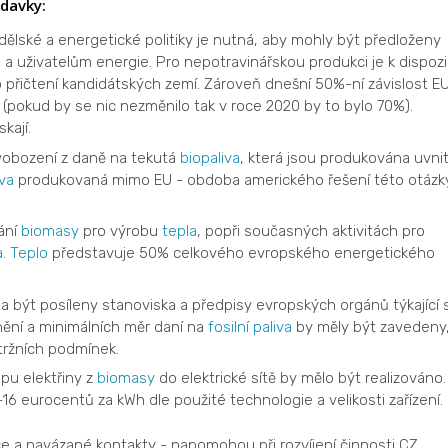
davky:
lské a energetické politiky je nutná, aby mohly být předloženy
a uživatelům energie. Pro nepotravinářskou produkci je k dispozi
 po přičtení kandidátských zemí. Zároveň dnešní 50%-ní závislost E
(pokud by se nic nezměnilo tak v roce 2020 by to bylo 70%).
kají.
obození z daně na tekutá
biopaliva
, která jsou produkována uvnit
iva
produkovaná mimo EU - obdoba amerického řešení této otázk
ání
biomasy
pro výrobu
tepla
, popři současných aktivitách pro
a
.
Teplo
představuje 50% celkového evropského energetického
ěla být posíleny stanoviska a předpisy evropských orgánů týkající 
nění a minimálních měr daní na
fosilní paliva
by měly být zavedeny
tržních podmínek.
pu elektřiny z
biomasy
do elektrické sítě by mělo být realizováno.
6 eurocentů za kWh dle použité technologie a velikosti zařízení.
e a navázané kontakty - napomohou při rozvíjení činnosti CZ