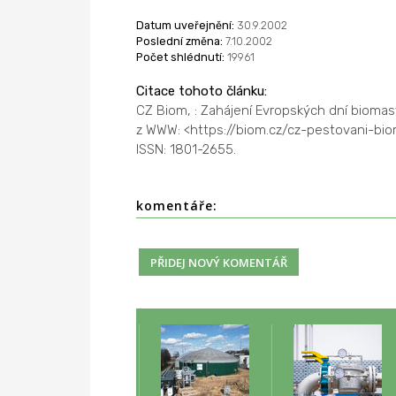
Datum uveřejnění:
30.9.2002
Poslední změna:
7.10.2002
Počet shlédnutí:
19961
Citace tohoto článku:
CZ Biom, : Zahájení Evropských dní biomas
z WWW: <https://biom.cz/cz-pestovani-bi
ISSN: 1801-2655.
komentáře: