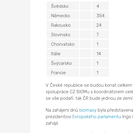
Švédsko
4
Německo
354
Rakousko
24
Slovinsko
7
Chorvatsko
1
Itálie
14
Švýcarsko
1
Francie
1
V České republice se budou konat celkem t
spolupráce CZ BIOMu s koordinátorem celé
se vše podaří, tak ČR bude jednou ze zemí 
Na zahájení dnů
biomasy
byla představena
prezidentovi
Evropského parlamentu
Ingo 
zahájil.