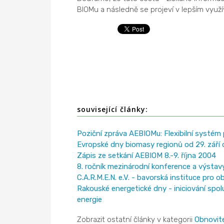
BIOMu a následně se projeví v lepším využ
související články:
Poziční zpráva AEBIOMu: Flexibilní systém 
Evropské dny biomasy regionů od 29. září d
Zápis ze setkání AEBIOM 8.-9. října 2004
8. ročník mezinárodní konference a výstavy
C.A.R.M.E.N. e.V. - bavorská instituce pro 
Rakouské energetické dny - iniciování spol
energie
Zobrazit ostatní články v kategorii
Obnovite