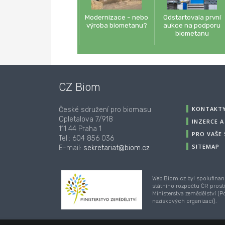
Modernizace - nebo
Odstartovala první
výroba biometanu?
aukce na podporu
biometanu
CZ Biom
KONTAKT
České sdružení pro biomasu
Opletalova 7/918
INZERCE 
111 44 Praha 1
PRO VAŠE
Tel.: 604 856 036
SITEMAP
E-mail:
sekretariat@biom.cz
Web Biom.cz byl spolufinan
státního rozpočtu ČR prost
Ministerstva zemědělství (
neziskových organizací).