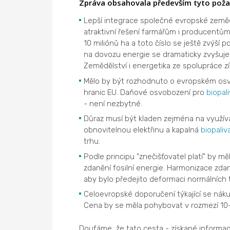
Zpráva obsahovala především tyto poža
Lepší integrace společné evropské zemědě
atraktivní řešení farmářům i producentům 
10 miliónů ha a toto číslo se ještě zvýší
na dovozu energie se dramaticky zvyšuje 
Zemědělství i energetika ze spolupráce zís
Mělo by být rozhodnuto o evropském osv
hranic EU. Daňové osvobození pro
biopal
- není nezbytné.
Důraz musí být kladen zejména na využív
obnovitelnou elektřinu a kapalná
biopaliv
trhu.
Podle principu "znečišťovatel platí" by m
zdanění fosilní energie. Harmonizace zda
aby bylo předejito deformaci normálních 
Celoevropské doporučení týkající se náku
Cena by se měla pohybovat v rozmezí 10-1
Doufáme, že tato cesta - získané informac