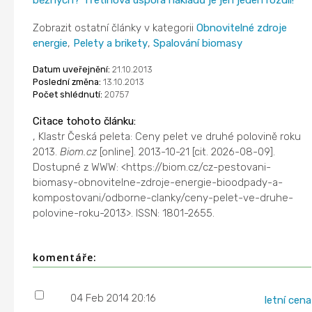
Zobrazit ostatní články v kategorii
Obnovitelné zdroje
energie
,
Pelety a brikety
,
Spalování biomasy
Datum uveřejnění:
21.10.2013
Poslední změna:
13.10.2013
Počet shlédnutí:
20757
Citace tohoto článku:
, Klastr Česká peleta: Ceny pelet ve druhé polovině roku
2013.
Biom.cz
[online]. 2013-10-21 [cit. 2026-08-09].
Dostupné z WWW: <https://biom.cz/cz-pestovani-
biomasy-obnovitelne-zdroje-energie-bioodpady-a-
kompostovani/odborne-clanky/ceny-pelet-ve-druhe-
polovine-roku-2013>. ISSN: 1801-2655.
komentáře:
04 Feb 2014 20:16
letní cena