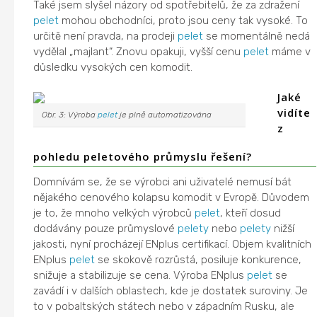
Také jsem slyšel názory od spotřebitelů, že za zdražení
pelet
mohou obchodníci, proto jsou ceny tak vysoké. To
určitě není pravda, na prodeji
pelet
se momentálně nedá
vydělal „majlant“. Znovu opakuji, vyšší cenu
pelet
máme v
důsledku vysokých cen komodit.
Jaké
vidíte
Obr. 3: Výroba
pelet
je plně automatizována
z
pohledu peletového průmyslu řešení?
Domnívám se, že se výrobci ani uživatelé nemusí bát
nějakého cenového kolapsu komodit v Evropě. Důvodem
je to, že mnoho velkých výrobců
pelet
, kteří dosud
dodávány pouze průmyslové
pelety
nebo
pelety
nižší
jakosti, nyní procházejí ENplus certifikací. Objem kvalitních
ENplus
pelet
se skokově rozrůstá, posiluje konkurence,
snižuje a stabilizuje se cena. Výroba ENplus
pelet
se
zavádí i v dalších oblastech, kde je dostatek suroviny. Je
to v pobaltských státech nebo v západním Rusku, ale