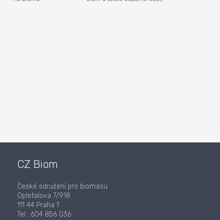
CZ Biom
České sdružení pro biomasu
Opletalova 7/918
111 44 Praha 1
Tel.: 604 856 036