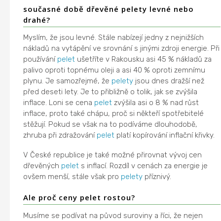
současné době dřevěné pelety levné nebo
drahé?
Myslím, že jsou levné. Stále nabízejí jedny z nejnižších
nákladů na vytápění ve srovnání s jinými zdroji energie. Při
používání
pelet
ušetříte v Rakousku asi 45 % nákladů za
palivo oproti topnému oleji a asi 40 % oproti zemnímu
plynu. Je samozřejmé, že
pelety
jsou dnes dražší než
před deseti lety. Je to přibližně o tolik, jak se zvýšila
inflace. Loni se cena
pelet
zvýšila asi o 8 % nad růst
inflace, proto také chápu, proč si někteří spotřebitelé
stěžují. Pokud se však na to podíváme dlouhodobě,
zhruba při zdražování
pelet
platí kopírování inflační křivky.
V České republice je také možné přirovnat vývoj cen
dřevěných
pelet
s inflací. Rozdíl v cenách za energie je
ovšem menší, stále však pro
pelety
příznivý.
Ale proč ceny pelet rostou?
Musíme se podívat na původ suroviny a říci, že nejen