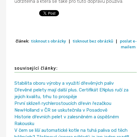
udržitelná a která se také pro tuto dopravu používá.
článek:
tisknout s obrázky
|
tisknout bez obrázků
|
poslat e-
mailem
související články:
Stabilita oboru výroby a využití dřevěných paliv
Dřevěné pelety mají další plus. Certifikát ENplus ručí za
jejich kvalitu, trhu to prospěje
První sklizeň rychlerostoucích dřevin řezačkou
NewHolland v ČR se uskutečnila v Posadově
Historie dřevních pelet v zalesněném a úspěšném
Rakousku
V čem se liší automatické kotle na tuhá paliva od těch
běžných? Třetinová úspora nákladů je jen jeden rozdíl!