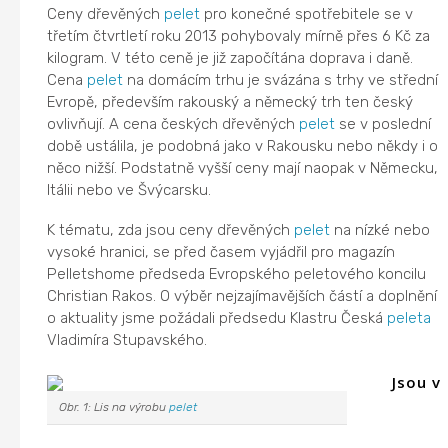
Ceny dřevěných
pelet
pro konečné spotřebitele se v
třetím čtvrtletí roku 2013 pohybovaly mírně přes 6 Kč za
kilogram. V této ceně je již započítána doprava i daně.
Cena
pelet
na domácím trhu je svázána s trhy ve střední
Evropě, především rakouský a německý trh ten český
ovlivňují. A cena českých dřevěných
pelet
se v poslední
době ustálila, je podobná jako v Rakousku nebo někdy i o
něco nižší. Podstatně vyšší ceny mají naopak v Německu,
Itálii nebo ve Švýcarsku.
K tématu, zda jsou ceny dřevěných
pelet
na nízké nebo
vysoké hranici, se před časem vyjádřil pro magazín
Pelletshome předseda Evropského peletového koncilu
Christian Rakos. O výběr nejzajímavějších částí a doplnění
o aktuality jsme požádali předsedu Klastru Česká
peleta
Vladimíra Stupavského.
Jsou v
Obr. 1: Lis na výrobu
pelet