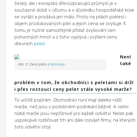
český, ale i evropský dřevozpracující průmysl je v
současné době v útlumu a v důsledku hospodářské krize
se vyrábí a prodává jen málo. Proto na pilách poklesl i
objem produkovaných pilin a jejich cena se zvyšuje. K
tomu je nutné samozřejmě přidat zvyšování cen
pohonných hmot a z toho vyplývá i zvýšení ceny
dřevních
pelet
.
Není
také
Obr. 2: Ceny paliv z
biomasy
problém v tom, že obchodníci s peletami si drží
i přes rostoucí ceny pelet stále vysoké marže?
To určitě popírám. Obchodníci nyní mají daleko nižší
marže, než jsou v podobném podnikání běžné. A velmi
nízké marže jsou nepříznivé pro každé odvětví. Nelze pak
uspokojivě rozšiřovat trh ani dále rozvíjet firmy, na kterých
toto odvětví stojí.