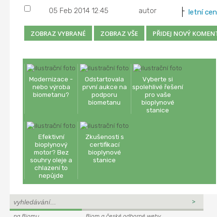
05 Feb 2014 12:45
autor
letní ce
Modernizace -
Odstartovala
Vyberte si
nebo výroba
první aukce na
spolehlivé řešení
biometanu?
podporu
pro vaše
biometanu
bioplynové
stanice
Efektivní
Zkušenosti s
bioplynový
certifikací
motor? Bez
bioplynové
souhry oleje a
stanice
chlazení to
nepůjde
na Biomu
Biom a české odborné weby