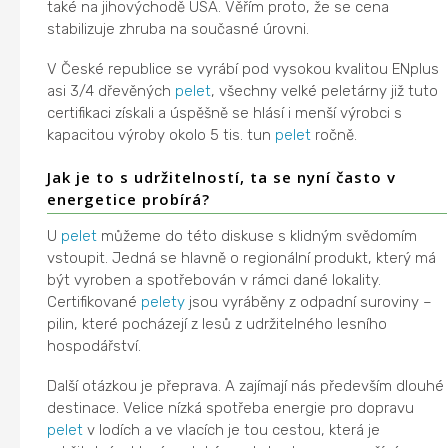
také na jihovýchodě USA. Věřím proto, že se cena
stabilizuje zhruba na současné úrovni.
V České republice se vyrábí pod vysokou kvalitou ENplus
asi 3/4 dřevěných
pelet
, všechny velké peletárny již tuto
certifikaci získali a úspěšně se hlásí i menší výrobci s
kapacitou výroby okolo 5 tis. tun
pelet
ročně.
Jak je to s udržitelností, ta se nyní často v
energetice probírá?
U
pelet
můžeme do této diskuse s klidným svědomím
vstoupit. Jedná se hlavně o regionální produkt, který má
být vyroben a spotřebován v rámci dané lokality.
Certifikované
pelety
jsou vyráběny z odpadní suroviny –
pilin, které pocházejí z lesů z udržitelného lesního
hospodářství.
Další otázkou je přeprava. A zajímají nás především dlouhé
destinace. Velice nízká spotřeba energie pro dopravu
pelet
v lodích a ve vlacích je tou cestou, která je