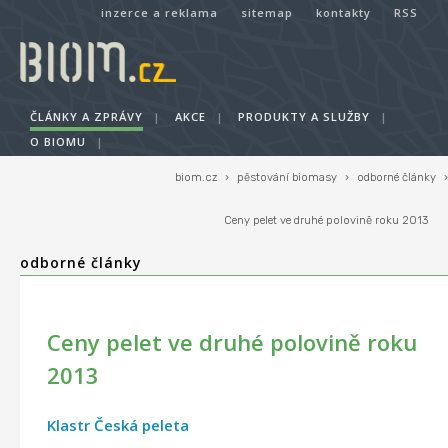
inzerce a reklama
sitemap
kontakty
RSS
ČLÁNKY A ZPRÁVY
|
AKCE
|
PRODUKTY A SLUŽBY
|
O BIOMU
|
biom.cz
›
pěstování biomasy
›
odborné články
›
Ceny pelet ve druhé polovině roku 2013
odborné články
Ceny pelet ve druhé polovině roku
2013
Klastr Česká peleta