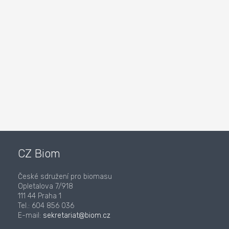
CZ Biom
České sdružení pro biomasu
Opletalova 7/918
111 44 Praha 1
Tel.: 604 856 036
E-mail:
sekretariat@biom.cz