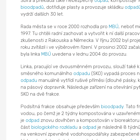
Sbírá a překládá také nebezpečný
odpad
, kompostuje 
bioodpadů
, dotřiďuje plasty a provozuje skládku
odpad
vydrží dalších 30 let.
Rada města se v roce 2000 rozhodla pro
MBÚ
, neboť mě
1997. Tu chtěli radní zachovat a vytvořit k ní další pracov
zkušenosti z Rakouska a Německa. V říjnu 2002 byl projek
roku zvítězil i ve výběrovém řízení. V prosinci 2002 zača
byla linka
MBÚ
uvedena v lednu 2004 do provozu.
Linka, pracující ve dvousměnném provozu, slouží také k 
směsného komunálního
odpadu
(SKO) vypadá proces n
odpadu
manuálně vytřídí rušivé příměsi (dlouhé pásky, 
na pásový dopravník. Následuje zařízení na otevírání py
SKO na dvě frakce.
Podsítná frakce obsahuje především
bioodpady
. Tato 
vodou, po čemž je 2 týdny kompostována v uzavřeném 
je
odpad
znovu dovlhčen a kompostován v bioreaktoru da
část
biologického rozkladu
a
odpad
je následně 8 týdn
na venkovní zpevněné vodohospodářsky zabezpečené p