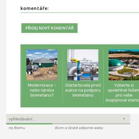
komentáře:
Modernizace -
Odstartovala první
Vyberte si
nebo výroba
aukce na podporu
spolehlivé řešen
biometanu?
biometanu
pro vaše
bioplynové stani
na Biomu
Biom a české odborné weby