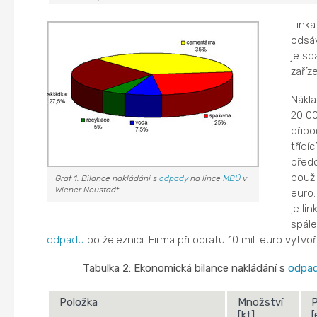
Link
odsá
je sp
zaříze
Nákla
20 00
připo
třídíc
předc
použi
Graf 1: Bilance nakládání s
odpady
na lince
MBÚ
v
Wiener Neustadt
euro.
je li
spále
odpadu
po železnici. Firma při obratu 10 mil. euro vytvoří
Tabulka 2: Ekonomická bilance nakládání s
odpa
Položka
Množství
P
[kt]
[