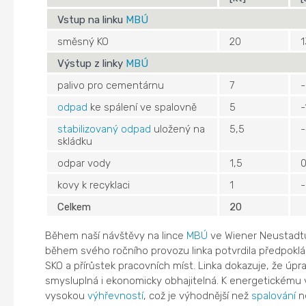
Vstup na linku
MBÚ
směsný KO
20
1
Výstup z linky
MBÚ
palivo pro cementárnu
7
odpad
ke spálení ve spalovně
5
-
stabilizovaný odpad
uložený na
5,5
skládku
odpar vody
1,5
kovy k recyklaci
1
Celkem
20
Během naší návštěvy na lince
MBÚ
ve Wiener Neustadtu 
během svého ročního provozu linka potvrdila předpokl
SKO a přírůstek pracovních míst. Linka dokazuje, že úp
smysluplná i ekonomicky obhajitelná. K energetickému v
vysokou
výhřevností
, což je výhodnější než
spalování
n