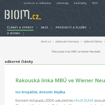
inzerce a reklama
sitemap
kontakty
RSS
ČLÁNKY A ZPRÁVY
|
AKCE
|
PRODUKTY A SLUŽBY
|
O BIOMU
|
biom.cz
›
pěstování biomasy
›
odborné články
›
Rakouská linka MBÚ ve Wiener Neustadt
odborné články
Rakouská linka MBÚ ve Wiener Neu
Ivo Kropáček
,
Antonín Slejška
Koncem listopadu 2004 uskutečnilo
Hnutí DUHA
dvoude