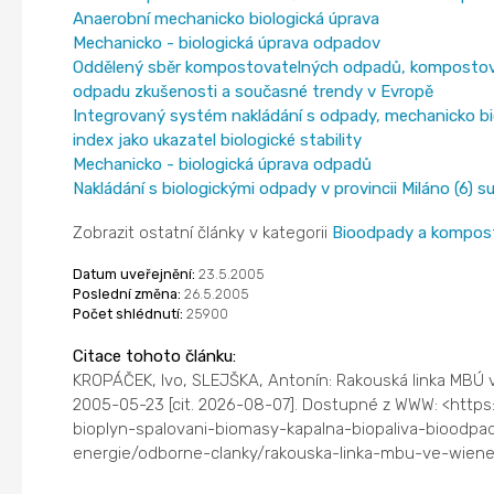
Anaerobní mechanicko biologická úprava
Mechanicko - biologická úprava odpadov
Oddělený sběr kompostovatelných odpadů, kompostová
odpadu zkušenosti a současné trendy v Evropě
Integrovaný systém nakládání s odpady, mechanicko bio
index jako ukazatel biologické stability
Mechanicko - biologická úprava odpadů
Nakládání s biologickými odpady v provincii Miláno (6) s
Zobrazit ostatní články v kategorii
Bioodpady a kompos
Datum uveřejnění:
23.5.2005
Poslední změna:
26.5.2005
Počet shlédnutí:
25900
Citace tohoto článku:
KROPÁČEK, Ivo, SLEJŠKA, Antonín: Rakouská linka MBÚ 
2005-05-23 [cit. 2026-08-07]. Dostupné z WWW: <https
bioplyn-spalovani-biomasy-kapalna-biopaliva-bioodpa
energie/odborne-clanky/rakouska-linka-mbu-ve-wiener