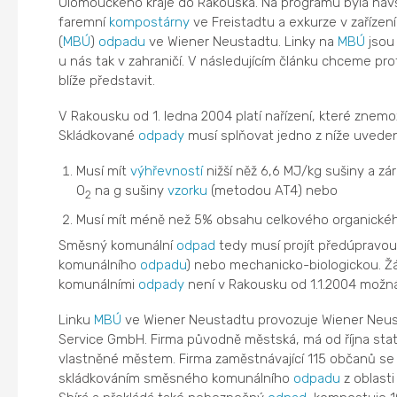
Olomouckého kraje do Rakouska. Na programu byla ná
faremní
kompostárny
ve Freistadtu a exkurze v zařízen
(
MBÚ
)
odpadu
ve Wiener Neustadtu. Linky na
MBÚ
jsou
u nás tak v zahraničí. V následujícím článku chceme pr
blíže představit.
V Rakousku od 1. ledna 2004 platí nařízení, které znem
Skládkované
odpady
musí splňovat jedno z níže uvedený
Musí mít
výhřevností
nižší něž 6,6 MJ/kg sušiny a zár
O
na g sušiny
vzorku
(metodou AT4) nebo
2
Musí mít méně než 5% obsahu celkového organick
Směsný komunální
odpad
tedy musí projít předúpravou
komunálního
odpadu
) nebo mechanicko-biologickou. Ž
komunálními
odpady
není v Rakousku od 1.1.2004 možná
Linku
MBÚ
ve Wiener Neustadtu provozuje Wiener Neu
Service GmbH. Firma původně městská, má od října st
vlastněné městem. Firma zaměstnávající 115 občanů s
skládkováním směsného komunálního
odpadu
z oblasti