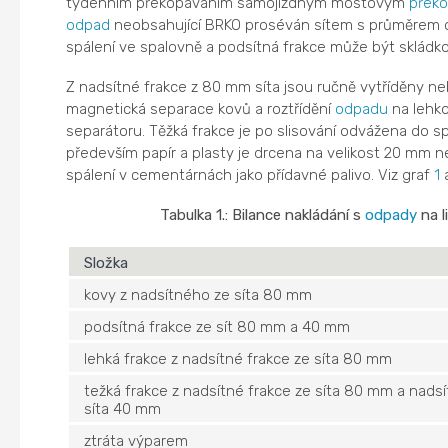
týdenním překopáváním samojízdným mostovým
přek
odpad
neobsahující BRKO proséván sítem s průměrem o
spálení ve spalovně a podsítná frakce může být skládk
Z nadsítné frakce z 80 mm síta jsou ručně vytříděny n
magnetická separace kovů a roztřídění
odpadu
na lehko
separátoru. Těžká frakce je po slisování odvážena do sp
především papír a plasty je drcena na velikost 20 mm ne
spálení v cementárnách jako přídavné palivo. Viz graf
1
a
Tabulka 1.: Bilance nakládání s
odpady
na l
Složka
kovy z nadsítného ze síta 80 mm
podsítná frakce ze sít 80 mm a 40 mm
lehká frakce z nadsítné frakce ze síta 80 mm
težká frakce z nadsítné frakce ze síta 80 mm a nadsí
síta 40 mm
ztráta výparem