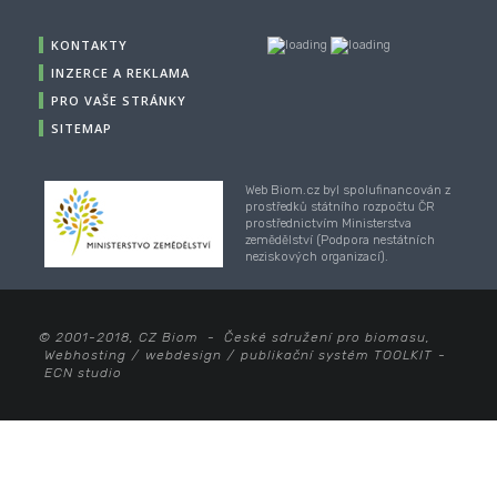
KONTAKTY
INZERCE A REKLAMA
PRO VAŠE STRÁNKY
SITEMAP
Web Biom.cz byl spolufinancován z
prostředků státního rozpočtu ČR
prostřednictvím Ministerstva
zemědělství (Podpora nestátních
neziskových organizací).
© 2001-2018, CZ Biom - České sdružení pro biomasu,
Webhosting
/
webdesign
/
publikační systém TOOLKIT
-
ECN studio