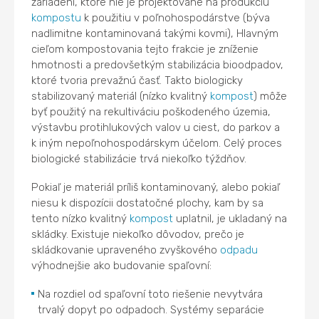
zariadení, ktoré nie je projektované na produkciu
kompostu
k použitiu v poľnohospodárstve (býva
nadlimitne kontaminovaná takými kovmi), Hlavným
cieľom kompostovania tejto frakcie je zníženie
hmotnosti a predovšetkým stabilizácia bioodpadov,
ktoré tvoria prevažnú časť. Takto biologicky
stabilizovaný materiál (nízko kvalitný
kompost
) môže
byť použitý na rekultiváciu poškodeného územia,
výstavbu protihlukových valov u ciest, do parkov a
k iným nepoľnohospodárskym účelom. Celý proces
biologické stabilizácie trvá niekoľko týždňov.
Pokiaľ je materiál príliš kontaminovaný, alebo pokiaľ
niesu k dispozícii dostatočné plochy, kam by sa
tento nízko kvalitný
kompost
uplatnil, je ukladaný na
skládky. Existuje niekoľko dôvodov, prečo je
skládkovanie upraveného zvyškového
odpadu
výhodnejšie ako budovanie spaľovní:
Na rozdiel od spaľovní toto riešenie nevytvára
trvalý dopyt po odpadoch. Systémy separácie