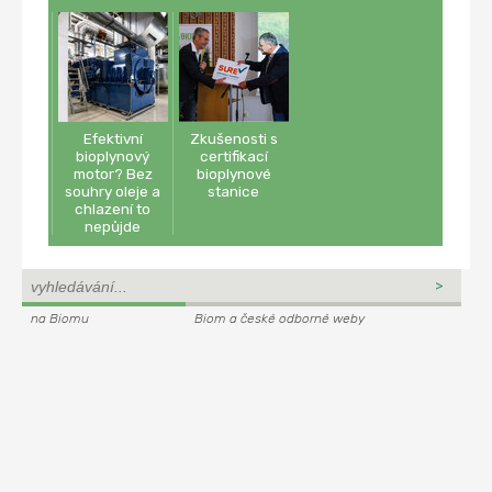
Efektivní
Zkušenosti s
bioplynový
certifikací
motor? Bez
bioplynové
souhry oleje a
stanice
chlazení to
nepůjde
na Biomu
Biom a české odborné weby