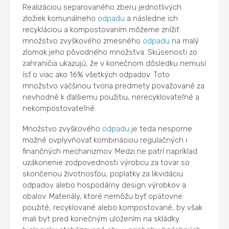
Realizáciou separovaného zberu jednotlivých
zložiek komunálneho
odpadu
a následne ich
recykláciou a kompostovaním môžeme znížiť
množstvo zvyškového zmesného
odpadu
na malý
zlomok jeho pôvodného množstva. Skúsenosti zo
zahraničia ukazujú, že v konečnom dôsledku nemusí
ísť o viac ako 16% všetkých odpadov. Toto
množstvo väčšinou tvoria predmety považované za
nevhodné k ďalšiemu použitiu, nerecyklovateľné a
nekompostovateľné.
Množstvo zvyškového
odpadu
je teda nesporne
možné ovplyvňovať kombináciou regulačných i
finančných mechanizmov. Medzi ne patrí napríklad
uzákonenie zodpovednosti výrobcu za tovar so
skončenou životnosťou, poplatky za likvidáciu
odpadov alebo hospodárny design výrobkov a
obalov. Materiály, ktoré nemôžu byť opätovne
použité, recyklované alebo kompostované, by však
mali byt pred konečným uložením na skládky