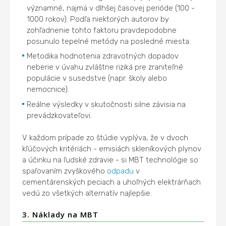
významné, najmä v dlhšej časovej perióde (100 -
1000 rokov). Podľa niektorých autorov by
zohľadnenie tohto faktoru pravdepodobne
posunulo tepelné metódy na posledné miesta.
Metodika hodnotenia zdravotných dopadov
neberie v úvahu zvláštne riziká pre zraniteľné
populácie v susedstve (napr. školy alebo
nemocnice).
Reálne výsledky v skutočnosti silne závisia na
prevádzkovateľovi.
V každom prípade zo štúdie vyplýva, že v dvoch
kľúčových kritériách - emisiách skleníkových plynov
a účinku na ľudské zdravie - si MBT technológie so
spaľovaním zvyškového
odpadu
v
cementárenských peciach a uhoľných elektrárňach
vedú zo všetkých alternatív najlepšie.
3. Náklady na MBT