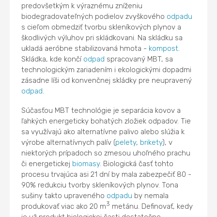
predovšetkým k výraznému zníženiu
biodegradovateľných podielov zvyškového
odpadu
s cieľom obmedziť tvorbu skleníkových plynov a
škodlivých výluhov pri skládkovani. Na skládku sa
ukladá aeróbne stabilizovaná hmota -
kompost
.
Skládka, kde končí
odpad
spracovaný MBT, sa
technologickým zariadením i ekologickými dopadmi
zásadne líši od konvenčnej skládky pre neupravený
odpad
.
Súčasťou MBT technológie je separácia kovov a
ľahkých energeticky bohatých zložiek odpadov. Tie
sa využívajú ako alternatívne palivo alebo slúžia k
výrobe alternatívnych palív (
pelety
,
brikety
), v
niektorých prípadoch so zmesou uhoľného prachu
či energetickej
biomasy
. Biologická časť tohto
procesu trvajúca asi 21 dní by mala zabezpečiť 80 -
90% redukciu tvorby skleníkových plynov. Tona
sušiny takto upraveného
odpadu
by nemala
3
produkovať viac ako 20 m
metánu. Definovať, kedy