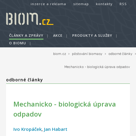
inzerce a reklama
sitemap
kontakty
RSS
ČLÁNKY A ZPRÁVY
|
AKCE
|
PRODUKTY A SLUŽBY
|
O BIOMU
|
biom.cz
›
pěstování biomasy
›
odborné články
›
Mechanicko - biologická úprava odpadov
odborné články
Mechanicko - biologická úprava
odpadov
Ivo Kropáček
,
Jan Habart