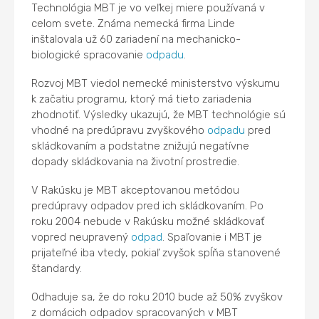
Technológia MBT je vo veľkej miere používaná v
celom svete. Známa nemecká firma Linde
inštalovala už 60 zariadení na mechanicko-
biologické spracovanie
odpadu
.
Rozvoj MBT viedol nemecké ministerstvo výskumu
k začatiu programu, ktorý má tieto zariadenia
zhodnotiť. Výsledky ukazujú, že MBT technológie sú
vhodné na predúpravu zvyškového
odpadu
pred
skládkovaním a podstatne znižujú negatívne
dopady skládkovania na životní prostredie.
V Rakúsku je MBT akceptovanou metódou
predúpravy odpadov pred ich skládkovaním. Po
roku 2004 nebude v Rakúsku možné skládkovať
vopred neupravený
odpad
. Spaľovanie i MBT je
prijateľné iba vtedy, pokiaľ zvyšok spĺňa stanovené
štandardy.
Odhaduje sa, že do roku 2010 bude až 50% zvyškov
z domácich odpadov spracovaných v MBT