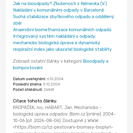
Jak na bioodpady? Zkušenosti z Německa (V.)
Nakládání s komunálními odpady v Barceloně
Suchá stabilizace zbytkového odpadu a oddělený
sběr
Anaerobní biomethanizace komunálních odpadů
Integrovaný systém nakládání s odpady,
mechanicko biologická úprava a dynamický
respirační index jako ukazatel biologické stability
Zobrazit ostatní články v kategorii
Bioodpady a
kompostování
Datum uveřejnění:
6.10.2004
Poslední změna:
5.10.2004
Počet shlédnutí:
26469
Citace tohoto článku:
KROPÁČEK, Ivo, HABART, Jan: Mechanicko -
biologická úprava odpadov.
Biom.cz
[online]. 2004-
10-06 [cit. 2026-08-06]. Dostupné z WWW:
<https://biom.cz/cz-pestovani-biomasy-bioplyn-