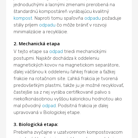
jednoduchými a lacnými zmenami prerobená na
štandardnú kompostáreň vyrábajúcu kvalitný
kompost
. Naproti tomu spaľovňa
odpadu
požaduje
stály príjem
odpadu
čo môže brániť v rozvoji
minimalizácie a recyklácie.
2. Mechanická etapa
V tejto etape sa
odpad
triedi mechanickými
postupmi. Najskôr dochádza k oddeleniu
magnetických kovov na magnetickom separátore,
ďalej väčšinou k oddeleniu ľahkej frakcie a ťažkej
frakcie na rotačnom site. Ľahká frakcia je tvorená
predovšetkým plastmi, takže ju je možné recyklovať,
častejšie sa z nej vyrába certifikované palivo s
niekoľkonásobnou vyššou kalorickou hodnotou ako
mal pôvodný
odpad
. Podsitná frakcia je ďalej
upravovaná v Biologickej etape.
3. Biologická etapa:
Prebieha zvyčajne v uzatvorenom kompostovacom