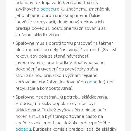
odpadov u zdroja vedú k zníženiu toxicity
zvyškového
odpadu
a ku značnému zmenšeniu
jeho objemu oproti súčasnej úrovni. Ďalšie
inovácie v recyklácii, designu výrobkov a ich
predaja povedú k postupnému znižovaniu až
zrušeniu skládkovania.
Spaľovne musia oproti tomu pracovať na takmer
plnú kapacitu po celý čas svojej životnosti (25 - 30
rokov), aby bola zaistená návratnosť
investovaných prostriedkov. Spaľovňa sa po
dokončení a uvedení do prevádzky stáva
štrukturálnou prekážkou významnejšieho
znižovania množstva likvidovaného
odpadu
(teda
recyklácie a kompostovania).
Spaľovne neodstraňujú potrebu skládkovania.
Produkujú toxický popol, ktorý musí byť
skládkovaný. Taktiež zvyšky z čistenia splodín
horenia musia byť transportované často na
značné vzdialenosti na úložiska nebezpečného
odpadu
. Európska komisia predpokladá, že skládky