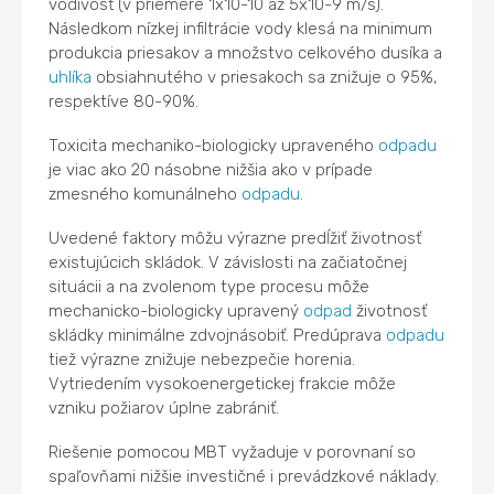
vodivosť (v priemere 1x10-10 až 5x10-9 m/s).
Následkom nízkej infiltrácie vody klesá na minimum
produkcia priesakov a množstvo celkového dusíka a
uhlíka
obsiahnutého v priesakoch sa znižuje o 95%,
respektíve 80-90%.
Toxicita mechaniko-biologicky upraveného
odpadu
je viac ako 20 násobne nižšia ako v prípade
zmesného komunálneho
odpadu
.
Uvedené faktory môžu výrazne predĺžiť životnosť
existujúcich skládok. V závislosti na začiatočnej
situácii a na zvolenom type procesu môže
mechanicko-biologicky upravený
odpad
životnosť
skládky minimálne zdvojnásobiť. Predúprava
odpadu
tiež výrazne znižuje nebezpečie horenia.
Vytriedením vysokoenergetickej frakcie môže
vzniku požiarov úplne zabrániť.
Riešenie pomocou MBT vyžaduje v porovnaní so
spaľovňami nižšie investičné i prevádzkové náklady.