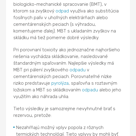
biologicko-mechanické spracovanie (BMT), v
ktorom sa zvyškový
odpad
využíva ako substitúcia
fosílnych palív v uhoľných elektrárňach alebo
cementárenských peciach (s výhradou,
komentujeme ďalej). MBT s ukladaním zvyškov na
skládku má tiež pomerne dobré výsledky.
Pri porovnaní toxicity ako jednoznačne najhoršieho
riešenia vychádza skládkovanie, nasledované
štandardným spaľovaním. Najlepšie výsledky má
MBT pri pálení zvyškového
odpadu
v
cementárenských peciach. Porovnateľné nízke
riziko predstavuje
pyrolýza
, spaľovňa s roztavným
ložiskom a MBT so skládkovaním
odpadu
alebo jeho
využitím ako náhrada uhlia.
Tieto výsledky je samozrejme nevyhnutné brať s
rezervou, pretože:
Nezahŕňajú možný vplyv popola z rôznych
termických technológií. Tieto vplyvy by mohli byť