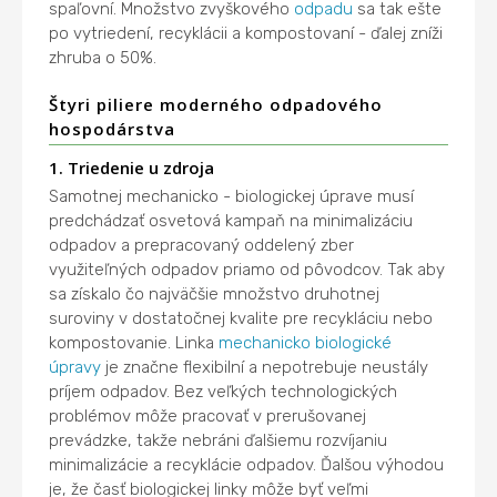
spaľovní. Množstvo zvyškového
odpadu
sa tak ešte
po vytriedení, recyklácii a kompostovaní - ďalej zníži
zhruba o 50%.
Štyri piliere moderného odpadového
hospodárstva
1. Triedenie u zdroja
Samotnej mechanicko - biologickej úprave musí
predchádzať osvetová kampaň na minimalizáciu
odpadov a prepracovaný oddelený zber
využiteľných odpadov priamo od pôvodcov. Tak aby
sa získalo čo najväčšie množstvo druhotnej
suroviny v dostatočnej kvalite pre recykláciu nebo
kompostovanie. Linka
mechanicko biologické
úpravy
je značne flexibilní a nepotrebuje neustály
príjem odpadov. Bez veľkých technologických
problémov môže pracovať v prerušovanej
prevádzke, takže nebráni ďalšiemu rozvíjaniu
minimalizácie a recyklácie odpadov. Ďalšou výhodou
je, že časť biologickej linky môže byť veľmi