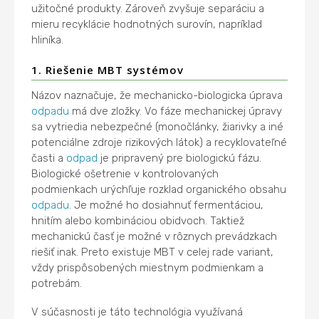
užitočné produkty. Zároveň zvyšuje separáciu a
mieru recyklácie hodnotných surovín, napríklad
hliníka.
1. Riešenie MBT systémov
Názov naznačuje, že mechanicko-biologicka úprava
odpadu
má dve zložky. Vo fáze mechanickej úpravy
sa vytriedia nebezpečné (monočlánky, žiarivky a iné
potenciálne zdroje rizikových látok) a recyklovateľné
časti a
odpad
je pripravený pre biologickú fázu.
Biologické ošetrenie v kontrolovaných
podmienkach urýchľuje rozklad organického obsahu
odpadu
. Je možné ho dosiahnuť fermentáciou,
hnitím alebo kombináciou obidvoch. Taktiež
mechanickú časť je možné v rôznych prevádzkach
riešiť inak. Preto existuje MBT v celej rade variant,
vždy prispôsobených miestnym podmienkam a
potrebám.
V súčasnosti je táto technológia využívaná