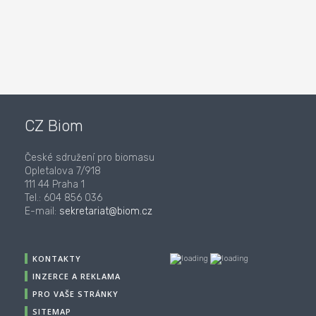
CZ Biom
České sdružení pro biomasu
Opletalova 7/918
111 44 Praha 1
Tel.: 604 856 036
E-mail:
sekretariat@biom.cz
KONTAKTY
INZERCE A REKLAMA
PRO VAŠE STRÁNKY
SITEMAP