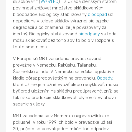
skládkovani" (
99/31 EC
). Ta ukladá členským štátom
povinnosť znižovať množstvo skládkovaných
bioodpadov. Biologicky stabilizovaný
bioodpad
už
nepodlieha v telese skládky výraznej biologickej
degradácii a čo znamená, že je považovaný za
inertný. Biologicky stabilizované
bioodpady
sa teda
môžu skládkovať bez toho aby to bolo v rozpore s
touto smernicou.
V Európe sú MBT zariadenia prevádzkované
prevažne v Nemecku, Rakúsku, Taliansku,
Španielsku a inde. V Nemecku sa vďaka legislatíve
kladie dôraz predovšetkým na prevenciu.
Odpady
,
ktoré už nie je možné využiť alebo recyklovať, musia
byť pred uložením na skládku predúpravené: zníži sa
tak riziko produkcie skládkových plynov či výluhov i
sadanie skládky.
MBT zariadenia sa v Nemecku najprv rozšírili ako
pokusné. V roku 1999 ich bolo v prevádzke už asi
20, pričom spracovali jeden milión ton odpadov.