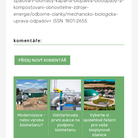
spalovani-biomasy-kapalna-biopaliva-bioodpady-a-
kompostovani-obnovitelne-zdroje-
energie/odborne-clanky/mechanicko-biologicka-
uprava-odpadov>. ISSN: 1801-2655.
komentáře:
Modernizace -
Odstartovala
Vyberte si
nebo výroba
první aukce na
spolehlivé řešení
biometanu?
podporu
pro vaše
biometanu
bioplynové
stanice