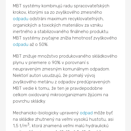
MBT systémy kombinujú radu spracovateľských
krokov, ktorými sa zo zvyškového zmesného
odpadu
odstráni maximum recyklovateľných,
organických a toxických materiálov za vzniku
inertného a stabilizovaného finálneho produktu.
MBT systémy zvyčajne znížia hmotnosť zvyškového
odpadu
až o 50%.
MBT znižuje množstvo produkovaného skládkového
plynu v priemere o 90% v porovnaní s
neupraveným zmesným komunálnym odpadom.
Niektorí autori usudzujú, že pomalý vývoj
zvyškového metánu z odpadov predúpravených
MBT vedie k tomu, že ten je pravdepodobne
celkom oxidovaný mikroorganizmami žijúcimi na
povrchu skládky.
Mechanicko-biologicky upravený
odpad
môže byť
na skládke zhutnený na veľmi vysokú hustotu, asi
3
1,5 t/m
, ktorá znamená veľmi malú hydraulickú