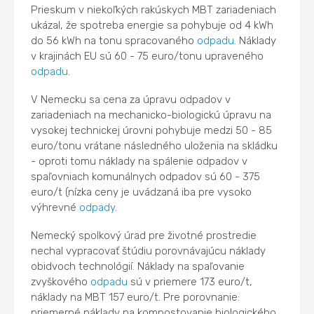
Prieskum v niekoľkých rakúskych MBT zariadeniach
ukázal, že spotreba energie sa pohybuje od 4 kWh
do 56 kWh na tonu spracovaného
odpadu
. Náklady
v krajinách EU sú 60 - 75 euro/tonu upraveného
odpadu
.
V Nemecku sa cena za úpravu odpadov v
zariadeniach na mechanicko-biologickú úpravu na
vysokej technickej úrovni pohybuje medzi 50 - 85
euro/tonu vrátane následného uloženia na skládku
- oproti tomu náklady na spálenie odpadov v
spaľovniach komunálnych odpadov sú 60 - 375
euro/t (nízka ceny je uvádzaná iba pre vysoko
výhrevné
odpady
.
Nemecký spolkový úrad pre životné prostredie
nechal vypracovať štúdiu porovnávajúcu náklady
obidvoch technológií. Náklady na spaľovanie
zvyškového
odpadu
sú v priemere 173 euro/t,
náklady na MBT 157 euro/t. Pre porovnanie:
priemerné náklady na kompostovanie biologického