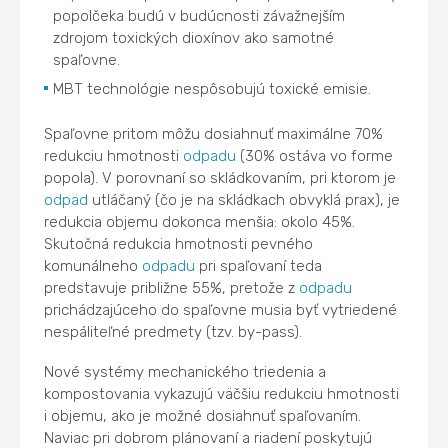
popolčeka budú v budúcnosti závažnejším
zdrojom toxických dioxínov ako samotné
spaľovne.
MBT technológie nespôsobujú toxické emisie.
Spaľovne pritom môžu dosiahnuť maximálne 70%
redukciu hmotnosti
odpadu
(30% ostáva vo forme
popola). V porovnaní so skládkovaním, pri ktorom je
odpad
utláčaný (čo je na skládkach obvyklá prax), je
redukcia objemu dokonca menšia: okolo 45%.
Skutočná redukcia hmotnosti pevného
komunálneho
odpadu
pri spaľovaní teda
predstavuje približne 55%, pretože z
odpadu
prichádzajúceho do spaľovne musia byť vytriedené
nespáliteľné predmety (tzv. by-pass).
Nové systémy mechanického triedenia a
kompostovania vykazujú väčšiu redukciu hmotnosti
i objemu, ako je možné dosiahnuť spaľovaním.
Naviac pri dobrom plánovaní a riadení poskytujú