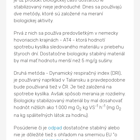
je už produkt biologickej časti dostatočne
stabilizovaný nieje jednoduché. Dnes sa používajú
dve metódy, ktoré sú založené na meraní
biologickej aktivity.
Prvá z nich sa používa predovšetkým v nemecky
hovoriacich krajinách - AT4 - ktorá hodnotí
spotrebu kyslíka sledovaného materiálu v priebehu
štyroch dní. Dostatočne biologicky stabilný materiál
by mal mať hodnotu menší než 5 mg/g sušiny.
Druhá metóda - Dynamický respiračný index (DRI),
je používaný napríklad v Taliansku a pravdepodobne
bude používaná tiež v ČR. Je tiež založená na
spotrebe kyslíka. Avšak spôsob merania je rozdielny.
Biologicky stabilizovaný materiál by mal dosahovať
-1
-1
hodnôt nižších ako 1 000 mg O
kg VS
h
(mg O
2
2
na kg spáliteľných látok za hodinu).
Posúdenie či je
odpad
dostatočne stabilný alebo
nie je dôležité tiež s ohľadom na smernicu EU "o