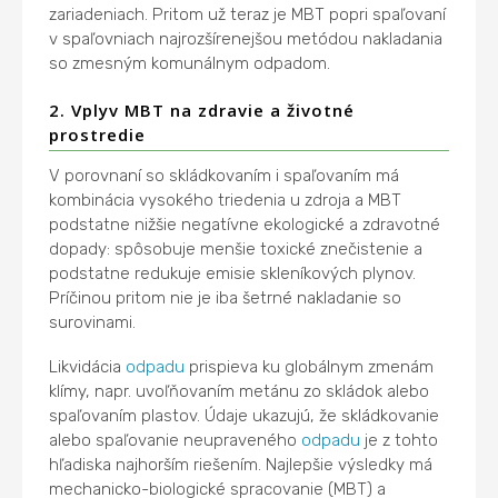
zariadeniach. Pritom už teraz je MBT popri spaľovaní
v spaľovniach najrozšírenejšou metódou nakladania
so zmesným komunálnym odpadom.
2. Vplyv MBT na zdravie a životné
prostredie
V porovnaní so skládkovaním i spaľovaním má
kombinácia vysokého triedenia u zdroja a MBT
podstatne nižšie negatívne ekologické a zdravotné
dopady: spôsobuje menšie toxické znečistenie a
podstatne redukuje emisie skleníkových plynov.
Príčinou pritom nie je iba šetrné nakladanie so
surovinami.
Likvidácia
odpadu
prispieva ku globálnym zmenám
klímy, napr. uvoľňovaním metánu zo skládok alebo
spaľovaním plastov. Údaje ukazujú, že skládkovanie
alebo spaľovanie neupraveného
odpadu
je z tohto
hľadiska najhorším riešením. Najlepšie výsledky má
mechanicko-biologické spracovanie (MBT) a