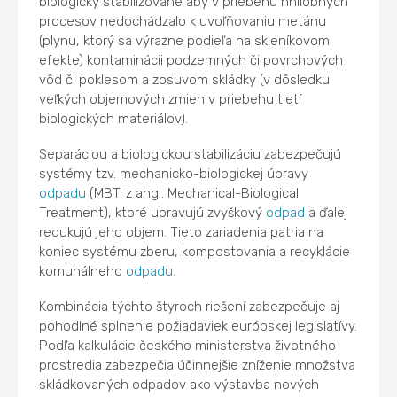
biologicky stabilizované aby v priebehu hnilobných
procesov nedochádzalo k uvoľňovaniu metánu
(plynu, ktorý sa výrazne podieľa na skleníkovom
efekte) kontaminácii podzemných či povrchových
vôd či poklesom a zosuvom skládky (v dôsledku
veľkých objemových zmien v priebehu tletí
biologických materiálov).
Separáciou a biologickou stabilizáciu zabezpečujú
systémy tzv. mechanicko-biologickej úpravy
odpadu
(MBT: z angl. Mechanical-Biological
Treatment), ktoré upravujú zvyškový
odpad
a ďalej
redukujú jeho objem. Tieto zariadenia patria na
koniec systému zberu, kompostovania a recyklácie
komunálneho
odpadu
.
Kombinácia týchto štyroch riešení zabezpečuje aj
pohodlné splnenie požiadaviek európskej legislatívy.
Podľa kalkulácie českého ministerstva životného
prostredia zabezpečia účinnejšie zníženie množstva
skládkovaných odpadov ako výstavba nových