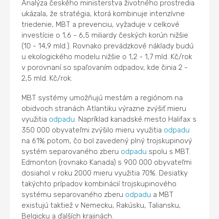
Analýza českého ministerstva životného prostredia
ukázala, že stratégia, ktorá kombinuje intenzívne
triedenie, MBT a prevenciu, vyžaduje v celkové
investície o 1,6 - 6,5 miliardy českých korún nižšie
(10 - 14,9 mld.). Rovnako prevádzkové náklady budú
u ekologického modelu nižšie o 1,2 - 1,7 mld. Kč/rok
v porovnaní so spaľovaním odpadov, kde činia 2 -
2,5 mld. Kč/rok.
MBT systémy umožňujú mestám a regiónom na
obidvoch stranách Atlantiku výrazne zvýšiť mieru
využitia
odpadu
. Napríklad kanadské mesto Halifax s
350 000 obyvateľmi zvýšilo mieru využitia
odpadu
na 61% potom, čo bol zavedený plný trojskupinový
systém separovaného zberu
odpadu
spolu s MBT.
Edmonton (rovnako Kanada) s 900 000 obyvateľmi
dosiahol v roku 2000 mieru využitia 70%. Desiatky
takýchto prípadov kombinácií trojskupinového
systému separovaného zberu
odpadu
a MBT
existujú taktiež v Nemecku, Rakúsku, Taliansku,
Belgicku a ďalších krajinách.