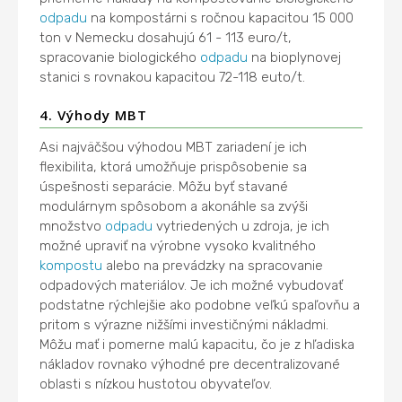
odpadu
na kompostárni s ročnou kapacitou 15 000
ton v Nemecku dosahujú 61 - 113 euro/t,
spracovanie biologického
odpadu
na bioplynovej
stanici s rovnakou kapacitou 72-118 euto/t.
4. Výhody MBT
Asi najväčšou výhodou MBT zariadení je ich
flexibilita, ktorá umožňuje prispôsobenie sa
úspešnosti separácie. Môžu byť stavané
modulárnym spôsobom a akonáhle sa zvýši
množstvo
odpadu
vytriedených u zdroja, je ich
možné upraviť na výrobne vysoko kvalitného
kompostu
alebo na prevádzky na spracovanie
odpadových materiálov. Je ich možné vybudovať
podstatne rýchlejšie ako podobne veľkú spaľovňu a
pritom s výrazne nižšími investičnými nákladmi.
Môžu mať i pomerne malú kapacitu, čo je z hľadiska
nákladov rovnako výhodné pre decentralizované
oblasti s nízkou hustotou obyvateľov.