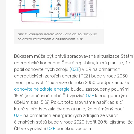
Obr. 2: Zapojení peletového kotle do soustavy se
solárním kolektorem a zásobníkem TUV
Důkazem může být právě zpracovávaná aktualizace Státní
energetické koncepce České republiky, která plánuje, že
podíl obnovitelných zdrojů (
OZE
) v ČR na primárních
energetických zdrojích energie (PEZ) bude v roce 2030
tvořit pouhých 11 % a vize do roku 2050 předpokládá, že
obnovitelné zdroje energie
budou zastoupeny pouhými
15 % (v současné době ČR využívá
OZE
k energetickým
účelům z asi 5 %) Pokut toto srovnáme například s cíli,
které si předsevzala Evropská unie, že průměrný podíl
OZE
na primárních energetických zdrojích ze všech
členských států bude v roce 2020 tvořit 20 %, zjistíme, že
ČR ve využívání
OZE
poněkud zaspala.