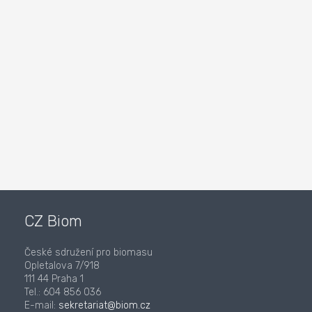
CZ Biom
České sdružení pro biomasu
Opletalova 7/918
111 44 Praha 1
Tel.: 604 856 036
E-mail:
sekretariat@biom.cz