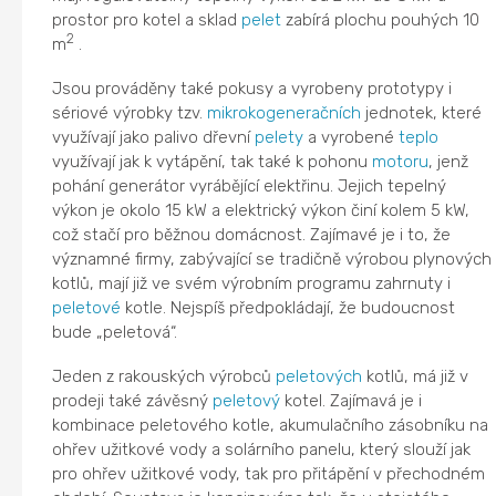
prostor pro kotel a sklad
pelet
zabírá plochu pouhých 10
2
m
.
Jsou prováděny také pokusy a vyrobeny prototypy i
sériové výrobky tzv.
mikrokogeneračních
jednotek, které
využívají jako palivo dřevní
pelety
a vyrobené
teplo
využívají jak k vytápění, tak také k pohonu
motoru
, jenž
pohání generátor vyrábějící elektřinu. Jejich tepelný
výkon je okolo 15 kW a elektrický výkon činí kolem 5 kW,
což stačí pro běžnou domácnost. Zajímavé je i to, že
významné firmy, zabývající se tradičně výrobou plynových
kotlů, mají již ve svém výrobním programu zahrnuty i
peletové
kotle. Nejspíš předpokládají, že budoucnost
bude „peletová“.
Jeden z rakouských výrobců
peletových
kotlů, má již v
prodeji také závěsný
peletový
kotel. Zajímavá je i
kombinace peletového kotle, akumulačního zásobníku na
ohřev užitkové vody a solárního panelu, který slouží jak
pro ohřev užitkové vody, tak pro přitápění v přechodném