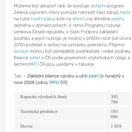
Můžeme být alespoň rádi, že existuje
dotační
program
Zelená úsporám, který pomůže nahradit část zdrojů
tepla
na tuhá
fosilní paliva
kotli na
dřevo
i na dřevěné
pelety
zejména v domácnostech. V rámci Programu rozvoje
venkova České republiky, v části Podpora zakládání
podniků a jejich rozvoje, je možno v příštím roce (od února
2010) požádat o dotaci na výstavbu peletárny. Příjemci
dotace
mohou být zemědělští podnikatelé i velké podniky.
Bilance
pelet
v ČR podle posledních statistických údajů a
šetření
MPO
ČR jsou uvedeny v tabulce.
Tab. –
Základní bilance výroby a užití
pelet
(v tunách) v
roce 2008 (zdroj:
MPO
ČR)
Kapacita výrobních linek
395
786
Tuzemská produkce
193
896
Dovoz
1 819