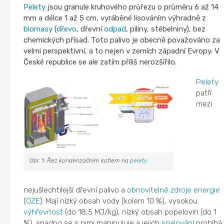
Pelety
jsou granule kruhového průřezu o průměru 6 až 14
mm a délce 1 až 5 cm, vyráběné lisováním výhradně z
biomasy
(
dřevo
, dřevní
odpad
, piliny, stébelniny), bez
chemických přísad. Toto palivo je obecně považováno za
velmi perspektivní, a to nejen v zemích západní Evropy. V
České republice se ale zatím příliš nerozšířilo.
Pelety
patří
mezi
Obr. 1: Řez kondenzačním kotlem na
pelety
nejušlechtilejší dřevní palivo a
obnovitelné zdroje energie
(
OZE
). Mají nízký obsah vody (kolem 10 %), vysokou
výhřevnost
(do 18,5 MJ/kg), nízký obsah popelovin (do 1
%), snadno se s nimi manipuluje a jejich
spalování
probíhá