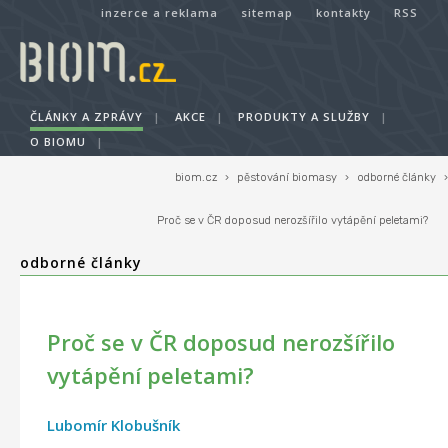
inzerce a reklama
sitemap
kontakty
RSS
ČLÁNKY A ZPRÁVY
|
AKCE
|
PRODUKTY A SLUŽBY
|
O BIOMU
|
biom.cz
›
pěstování biomasy
›
odborné články
›
Proč se v ČR doposud nerozšířilo vytápění peletami?
odborné články
Proč se v ČR doposud nerozšířilo
vytápění peletami?
Lubomír Klobušník