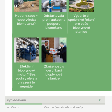
Modernizace -
Odstartovala
Vyberte si
nebo výroba
první aukce na
spolehlivé řešení
biometanu?
podporu
pro vaše
biometanu
bioplynové
stanice
Efektivní
Zkušenosti s
bioplynový
certifikací
motor? Bez
bioplynové
souhry oleje a
stanice
chlazení to
nepůjde
na Biomu
Biom a české odborné weby