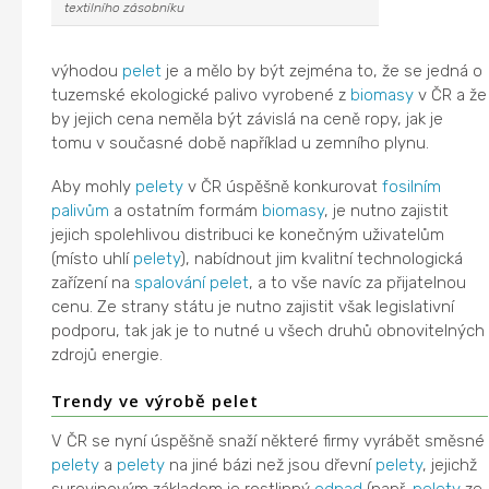
textilního zásobníku
výhodou
pelet
je a mělo by být zejména to, že se jedná o
tuzemské ekologické palivo vyrobené z
biomasy
v ČR a že
by jejich cena neměla být závislá na ceně ropy, jak je
tomu v současné době například u zemního plynu.
Aby mohly
pelety
v ČR úspěšně konkurovat
fosilním
palivům
a ostatním formám
biomasy
, je nutno zajistit
jejich spolehlivou distribuci ke konečným uživatelům
(místo uhlí
pelety
), nabídnout jim kvalitní technologická
zařízení na
spalování
pelet
, a to vše navíc za přijatelnou
cenu. Ze strany státu je nutno zajistit však legislativní
podporu, tak jak je to nutné u všech druhů obnovitelných
zdrojů energie.
Trendy ve výrobě pelet
V ČR se nyní úspěšně snaží některé firmy vyrábět směsné
pelety
a
pelety
na jiné bázi než jsou dřevní
pelety
, jejichž
surovinovým základem je rostlinný
odpad
(např.
pelety
ze