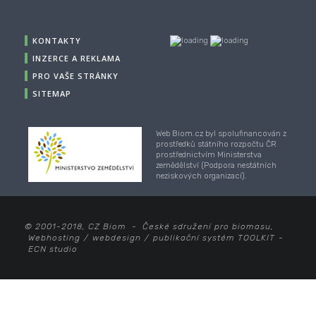
KONTAKTY
INZERCE A REKLAMA
PRO VAŠE STRÁNKY
SITEMAP
Web Biom.cz byl spolufinancován z
prostředků státního rozpočtu ČR
prostřednictvím Ministerstva
zemědělství (Podpora nestátních
neziskových organizací).
© 2001-2018, CZ Biom - České sdružení pro biomasu,
Webhosting
/
webdesign
/
publikační systém TOOLKIT
-
ECN studio