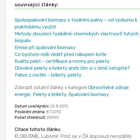
související články:
Spoluspalování biomasy s fosilními palivy – od výzkumu k
praktickému využití
Metody zkoušení fyzikálně-chemických vlastností tuhých
biopaliv
Emise při spalování biomasy
Co bychom měli vědět před nákupem kotle
Kvalita pelet - certifikace a normy pro pelety
Dřevěné pelety a brikety aneb čím si v zimě zatopíte?
Palivo z rostlin - brikety, pelety
Zobrazit ostatní články v kategorii
Obnovitelné zdroje
energie
,
Pelety a brikety
,
Spalování biomasy
Datum uveřejnění:
25.8.2010
Poslední změna:
8.7.2010
Počet shlédnutí:
20950
Citace tohoto článku:
KLOBUŠNÍK, Lubomír: Proč se v ČR doposud nerozšířilo