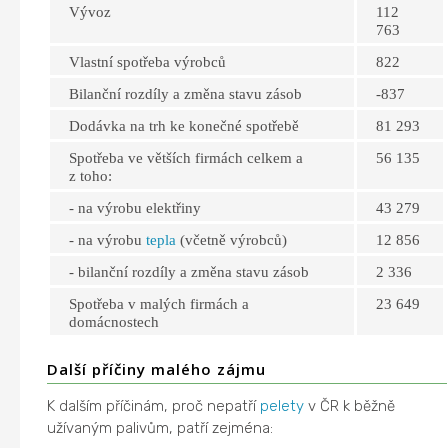
Vývoz
112
763
Vlastní spotřeba výrobců
822
Bilanční rozdíly a změna stavu zásob
-837
Dodávka na trh ke konečné spotřebě
81 293
Spotřeba ve větších firmách celkem a
56 135
z toho:
- na výrobu elektřiny
43 279
- na výrobu
tepla
(včetně výrobců)
12 856
- bilanční rozdíly a změna stavu zásob
2 336
Spotřeba v malých firmách a
23 649
domácnostech
Další příčiny malého zájmu
K dalším příčinám, proč nepatří
pelety
v ČR k běžně
užívaným palivům, patří zejména: