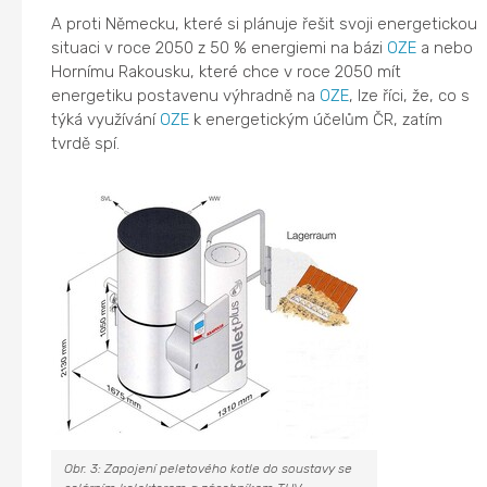
A proti Německu, které si plánuje řešit svoji energetickou
situaci v roce 2050 z 50 % energiemi na bázi
OZE
a nebo
Hornímu Rakousku, které chce v roce 2050 mít
energetiku postavenu výhradně na
OZE
, lze říci, že, co s
týká využívání
OZE
k energetickým účelům ČR, zatím
tvrdě spí.
Obr. 3: Zapojení peletového kotle do soustavy se