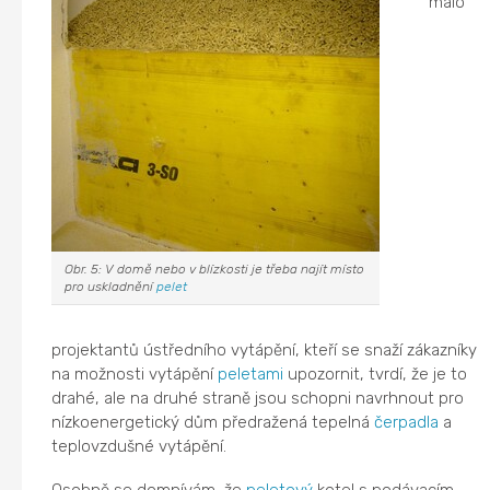
málo
Obr. 5: V domě nebo v blízkosti je třeba najít místo
pro uskladnění
pelet
projektantů ústředního vytápění, kteří se snaží zákazníky
na možnosti vytápění
peletami
upozornit, tvrdí, že je to
drahé, ale na druhé straně jsou schopni navrhnout pro
nízkoenergetický dům předražená tepelná
čerpadla
a
teplovzdušné vytápění.