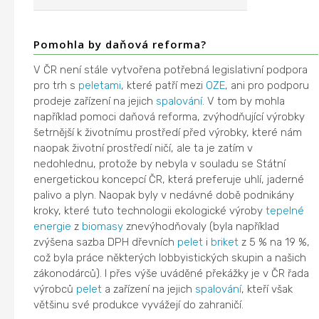
Pomohla by daňová reforma?
V ČR není stále vytvořena potřebná legislativní podpora
pro trh s
peletami
, které patří mezi
OZE
, ani pro podporu
prodeje zařízení na jejich
spalování
. V tom by mohla
například pomoci daňová reforma, zvýhodňující výrobky
šetrnější k životnímu prostředí před výrobky, které nám
naopak životní prostředí ničí, ale ta je zatím v
nedohlednu, protože by nebyla v souladu se Státní
energetickou koncepcí ČR, která preferuje uhlí, jaderné
palivo a plyn. Naopak byly v nedávné době podnikány
kroky, které tuto technologii ekologické výroby
tepelné
energie
z
biomasy
znevýhodňovaly (byla například
zvýšena sazba DPH dřevních
pelet
i
briket
z 5 % na 19 %,
což byla práce některých lobbyistických skupin a našich
zákonodárců). I přes výše uváděné překážky je v ČR řada
výrobců
pelet
a zařízení na jejich
spalování
, kteří však
většinu své produkce vyvážejí do zahraničí.