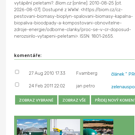
vytápění peletami?.
Biom.cz
[online]. 2010-08-25 [cit.
2026-08-07]. Dostupné z WWW: <https://biom.cz/cz-
pestovani-biomasy-bioplyn-spalovani-biomasy-kapalna-
biopaliva-bioodpady-a-kompostovani-obnovitelne-
zdroje-energie/odborne-clanky/proc-se-v-cr-doposud-
nerozsirilo-vytapeni-peletami>. ISSN: 1801-2655.
komentáře:
27 Aug 2010 17:33
F.vamberg
článek " PR
24 Feb 2011 22:02
jan petro
zelenausp