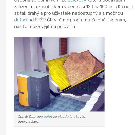
Osobně se domnívám, že
peletový
kotel s podávacím
zařízením a zásobníkem v ceně asi 120 až 150 tisíc Kč není
až tak drahý a pro uživatele nedostupný a s možnou
dotací
od SFŽP ČR v rámci programu Zelená úsporám,
nás to může vyjít na polovinu.
Obr. 6: Doprava
pelet
ze skladu šnekovým
dopravníkem