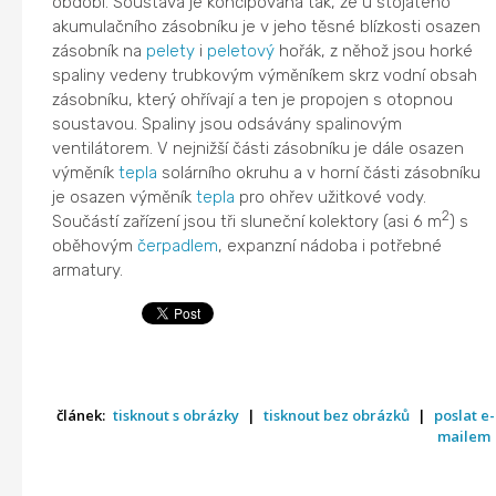
období. Soustava je koncipována tak, že u stojatého
akumulačního zásobníku je v jeho těsné blízkosti osazen
zásobník na
pelety
i
peletový
hořák, z něhož jsou horké
spaliny vedeny trubkovým výměníkem skrz vodní obsah
zásobníku, který ohřívají a ten je propojen s otopnou
soustavou. Spaliny jsou odsávány spalinovým
ventilátorem. V nejnižší části zásobníku je dále osazen
výměník
tepla
solárního okruhu a v horní části zásobníku
je osazen výměník
tepla
pro ohřev užitkové vody.
2
Součástí zařízení jsou tři sluneční kolektory (asi 6 m
) s
oběhovým
čerpadlem
, expanzní nádoba i potřebné
armatury.
článek:
tisknout s obrázky
|
tisknout bez obrázků
|
poslat e-
mailem