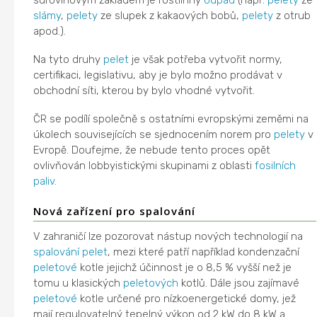
slámy
,
pelety
ze slupek z kakaových bobů,
pelety
z otrub
apod.).
Na tyto druhy
pelet
je však potřeba vytvořit normy,
certifikaci, legislativu, aby je bylo možno prodávat v
obchodní síti, kterou by bylo vhodné vytvořit.
ČR se podílí společně s ostatními evropskými zeměmi na
úkolech souvisejících se sjednocením norem pro
pelety
v
Evropě. Doufejme, že nebude tento proces opět
ovlivňován lobbyistickými skupinami z oblasti
fosilních
paliv
.
Nová zařízení pro spalování
V zahraničí lze pozorovat nástup nových technologií na
spalování
pelet
, mezi které patří například kondenzační
peletové
kotle jejichž účinnost je o 8,5 % vyšší než je
tomu u klasických
peletových
kotlů. Dále jsou zajímavé
peletové
kotle určené pro nízkoenergetické domy, jež
mají regulovatelný tepelný výkon od 2 kW do 8 kW a