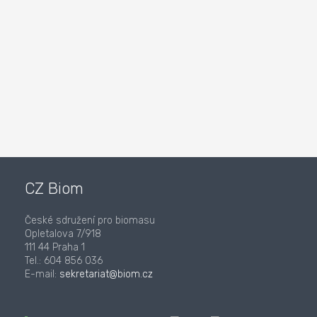
CZ Biom
České sdružení pro biomasu
Opletalova 7/918
111 44 Praha 1
Tel.: 604 856 036
E-mail:
sekretariat@biom.cz