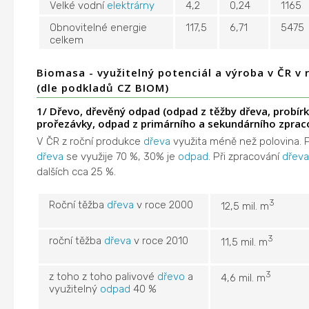
Velké vodní
elektrárny
4,2
0,24
1165
Obnovitelné energie
117,5
6,71
5475
celkem
Biomasa - využitelný potenciál a výroba v ČR v
(dle podkladů CZ BIOM)
1/ Dřevo, dřevěný odpad (odpad z těžby dřeva, probírk
prořezávky, odpad z primárního a sekundárního zpraco
V ČR z roční produkce
dřeva
využita méně než polovina. P
dřeva
se využije 70 %, 30% je
odpad
. Při zpracování
dřev
dalších cca 25 %.
3
Roční těžba
dřeva
v roce 2000
12,5 mil. m
3
roční těžba
dřeva
v roce 2010
11,5 mil. m
3
z toho z toho palivové
dřevo
a
4,6 mil. m
využitelný
odpad
40 %