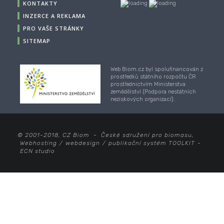
KONTAKTY
INZERCE A REKLAMA
PRO VAŠE STRÁNKY
SITEMAP
Web Biom.cz byl spolufinancován z
prostředků státního rozpočtu ČR
prostřednictvím Ministerstva
zemědělství (Podpora nestátních
neziskových organizací).
© 2001-2018, CZ Biom - České sdružení pro biomasu,
Webhosting
/
webdesign
/
publikační systém TOOLKIT
-
ECN studio