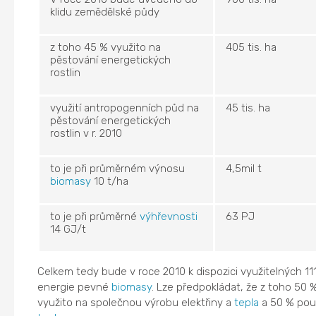
klidu zemědělské půdy
z toho 45 % využito na
405 tis. ha
pěstování energetických
rostlin
využití antropogenních půd na
45 tis. ha
pěstování energetických
rostlin v r. 2010
to je při průměrném výnosu
4,5mil t
biomasy
10 t/ha
to je při průměrné
výhřevnosti
63 PJ
14 GJ/t
Celkem tedy bude v roce 2010 k dispozici využitelných 11
energie pevné
biomasy
. Lze předpokládat, že z toho 50
využito na společnou výrobu elektřiny a
tepla
a 50 % pou