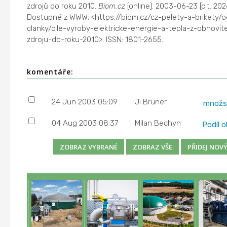
zdrojů do roku 2010.
Biom.cz
[online]. 2003-06-23 [cit. 20
Dostupné z WWW: <https://biom.cz/cz-pelety-a-brikety/
clanky/cile-vyroby-elektricke-energie-a-tepla-z-obnovit
zdroju-do-roku-2010>. ISSN: 1801-2655.
komentáře:
24 Jun 2003 05:09
Ji Bruner
množst
04 Aug 2003 08:37
Milan Bechyn
Podíl 