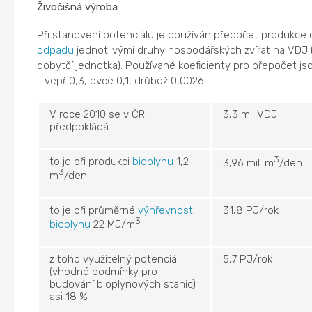
Živočišná výroba
Při stanovení potenciálu je používán přepočet produkce
odpadu
jednotlivými druhy hospodářských zvířat na VDJ 
dobytčí jednotka). Používané koeficienty pro přepočet jso
- vepř 0,3, ovce 0,1, drůbež 0,0026.
V roce 2010 se v ČR
3,3 mil VDJ
předpokládá
3
to je při produkci
bioplynu
1,2
3,96 mil. m
/den
3
m
/den
to je při průměrné
výhřevnosti
31,8 PJ/rok
3
bioplynu
22 MJ/m
z toho využitelný potenciál
5,7 PJ/rok
(vhodné podmínky pro
budování bioplynových stanic)
asi 18 %