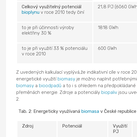
Celkový využitelný potenciál
21,8 PJ (6060 GWh
bioplynu
v roce 2010 tedy činí
to je při účinnosti výroby
1818 GWh
elektřiny 30 %
to je při využití 33 % potenciálu
600 GWh
v roce 2010
Z uvedených kalkulací vyplývá,že indikativní cíle v roce 2
energetické využití
biomasy
je možno naplnit potřebnými 
biomasy
a
bioodpadů
a to i s ohledem na předpokládané z
přeměnách energie. Zdroje a potenciály
biopaliv
jsou uved
2.
Tab. 2: Energeticky využívaná
biomasa
v České republice
Zdroj
Potenciál
Využití
PJ