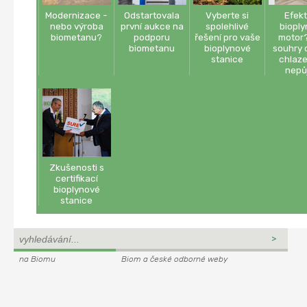
Modernizace -
Odstartovala
Vyberte si
Efekt
nebo výroba
první aukce na
spolehlivé
biopl
biometanu?
podporu
řešení pro vaše
motor
biometanu
bioplynové
souhry o
stanice
chlaze
nepů
Zkušenosti s
certifikací
bioplynové
stanice
na Biomu
Biom a české odborné weby