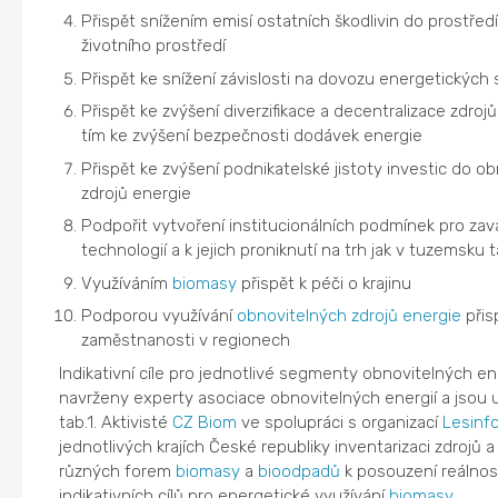
Přispět snížením emisí ostatních škodlivin do prostřed
životního prostředí
Přispět ke snížení závislosti na dovozu energetických 
Přispět ke zvýšení diverzifikace a decentralizace zdrojů
tím ke zvýšení bezpečnosti dodávek energie
Přispět ke zvýšení podnikatelské jistoty investic do o
zdrojů energie
Podpořit vytvoření institucionálních podmínek pro za
technologií a k jejich proniknutí na trh jak v tuzemsku t
Využíváním
biomasy
přispět k péči o krajinu
Podporou využívání
obnovitelných zdrojů energie
přis
zaměstnanosti v regionech
Indikativní cíle pro jednotlivé segmenty obnovitelných ene
navrženy experty asociace obnovitelných energií a jsou
tab.1. Aktivisté
CZ Biom
ve spolupráci s organizací
Lesinf
jednotlivých krajích České republiky inventarizaci zdrojů 
různých forem
biomasy
a
bioodpadů
k posouzení reálnost
indikativních cílů pro energetické využívání
biomasy
.