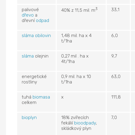
3
palivové
33,1
40% z 11,5 mil. m
dřevo
a
dřevní
odpad
sláma
obilovin
1,48 mil. ha x 4
6,0
t/1ha
sláma
olejnin
0,27 mil . ha x
9,7
4t/1ha
energetické
0,9 mil. ha x 10
63,0
rostliny
t/1ha
tuhá
biomasa
x
111,8
celkem
bioplyn
18% zvířecích
7,0
fekálií
bioodpady
,
skládkový plyn