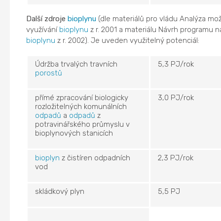
Další zdroje
bioplynu
(dle materiálů pro vládu Analýza mo
využívání
bioplynu
z r. 2001 a materiálu Návrh programu 
bioplynu
z r. 2002). Je uveden využitelný potenciál:
Údržba trvalých travních
5,3 PJ/rok
porostů
přímé zpracování biologicky
3,0 PJ/rok
rozložitelných komunálních
odpadů
a
odpadů
z
potravinářského průmyslu v
bioplynových stanicích
bioplyn
z čistíren odpadních
2,3 PJ/rok
vod
skládkový plyn
5,5 PJ