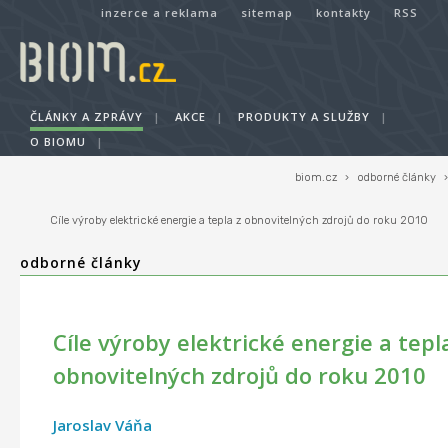
inzerce a reklama
sitemap
kontakty
RSS
ČLÁNKY A ZPRÁVY
|
AKCE
|
PRODUKTY A SLUŽBY
|
O BIOMU
|
biom.cz
›
odborné články
›
Cíle výroby elektrické energie a tepla z obnovitelných zdrojů do roku 2010
odborné články
Cíle výroby elektrické energie a tepl
obnovitelných zdrojů do roku 2010
Jaroslav Váňa