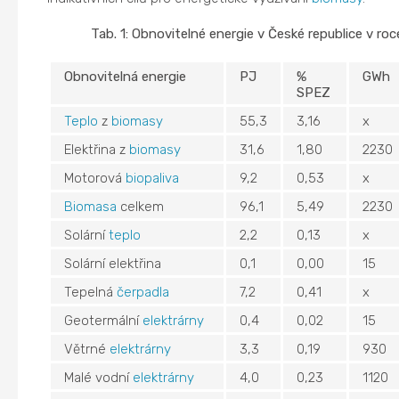
Tab. 1: Obnovitelné energie v České republice v ro
Obnovitelná energie
PJ
%
GWh
SPEZ
Teplo
z
biomasy
55,3
3,16
x
Elektřina z
biomasy
31,6
1,80
2230
Motorová
biopaliva
9,2
0,53
x
Biomasa
celkem
96,1
5,49
2230
Solární
teplo
2,2
0,13
x
Solární elektřina
0,1
0,00
15
Tepelná
čerpadla
7,2
0,41
x
Geotermální
elektrárny
0,4
0,02
15
Větrné
elektrárny
3,3
0,19
930
Malé vodní
elektrárny
4,0
0,23
1120