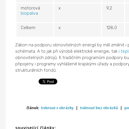
motorová
x
9,2
biopaliva
Celkem
x
128,0
Zákon na podporu obnovitelných energií by měl změnit i
schémata. A to jak při výrobě elektrické energie, tak i
tepl
obnovitelných zdrojů. K tradičním programům podpory b
připojeny i programy vyhlášené krajskými úřady a podpor
strukturálních fondů.
článek:
tisknout s obrázky
|
tisknout bez obrázků
|
po
související články: