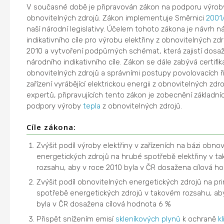
V současné době je připravován zákon na podporu výrob
obnovitelných zdrojů. Zákon implementuje Směrnici
2001
naší národní legislativy. Účelem tohoto zákona je návrh n
indikativního cíle pro výrobu elektřiny z obnovitelných zdr
2010 a vytvoření podpůrných schémat, která zajistí dosa
národního indikativního cíle. Zákon se dále zabývá certifika
obnovitelných zdrojů a správními postupy povolovacích ří
zařízení vyrábějící elektrickou energii z obnovitelných zdr
expertů, připravujících tento zákon je zobecnění základní
podpory výroby
tepla
z obnovitelných zdrojů.
Cíle zákona:
Zvýšit podíl výroby elektřiny v zařízeních na bázi obno
energetických zdrojů na hrubé spotřebě elektřiny v t
rozsahu, aby v roce 2010 byla v ČR dosažena cílová h
Zvýšit podíl obnovitelných energetických zdrojů na pr
spotřebě energetických zdrojů v takovém rozsahu, ab
byla v ČR dosažena cílová hodnota 6 %
Přispět snížením emisí
skleníkových plynů
k ochraně
k