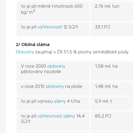
to je při měrné hmotnosti 600
2,76 mil. tun
3
kg/ m
to je při
výhřevnosti
12 GJ/t
33,1 PJ
2/ Obilná sláma
Obiloviny
zaujímají v ČR 51,5 % plochy zemědělské půdy.
V roce 2000
obiloviny
1,58 mil. ha
pěstovány na ploše
v roce 2010
obiloviny
na ploše
1,48 mil. ha
to je při výnosu
slámy
4 t/ha
5,9 mil. t
to je při
výhřevnosti
slámy
14,4
85,2 PJ
GJ/t