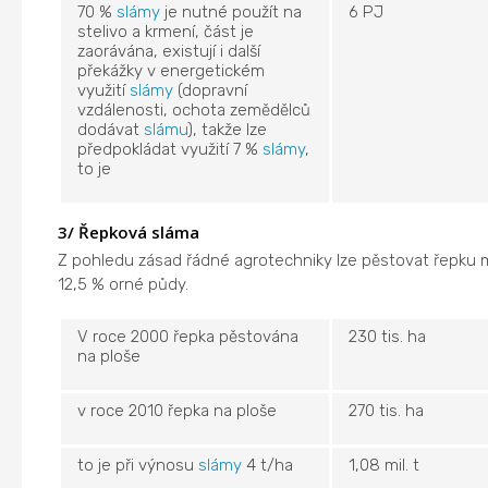
70 %
slámy
je nutné použít na
6 PJ
stelivo a krmení, část je
zaorávána, existují i další
překážky v energetickém
využití
slámy
(dopravní
vzdálenosti, ochota zemědělců
dodávat
slámu
), takže lze
předpokládat využití 7 %
slámy
,
to je
3/ Řepková sláma
Z pohledu zásad řádné agrotechniky lze pěstovat řepku 
12,5 % orné půdy.
V roce 2000 řepka pěstována
230 tis. ha
na ploše
v roce 2010 řepka na ploše
270 tis. ha
to je při výnosu
slámy
4 t/ha
1,08 mil. t