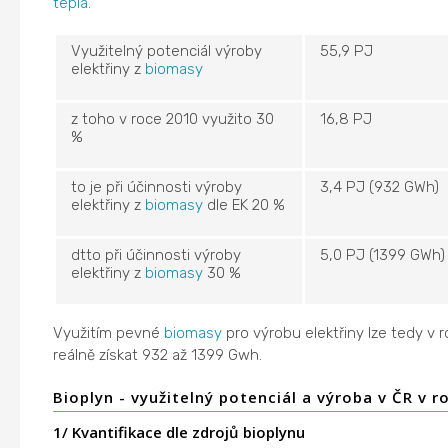
tepla
.
Využitelný potenciál výroby
55,9 PJ
elektřiny z
biomasy
z toho v roce 2010 využito 30
16,8 PJ
%
to je při účinnosti výroby
3,4 PJ (932 GWh)
elektřiny z
biomasy
dle EK 20 %
dtto při účinnosti výroby
5,0 PJ (1399 GWh)
elektřiny z
biomasy
30 %
Využitím pevné
biomasy
pro výrobu elektřiny lze tedy v 
reálně získat 932 až 1399 Gwh.
Bioplyn - využitelný potenciál a výroba v ČR v r
1/ Kvantifikace dle zdrojů bioplynu