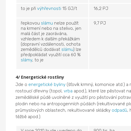
to je při
výhřevnosti
15 GJ/t
16,2 PJ
řepkovou
slámu
nelze použít
9,7 PJ
na krmení nebo na stelivo, jen
malá část je zaorávána,
vzhledem k dalším překážkám
(dopravní vzdálenosti, ochota
zemědělců dodávat
slámu
) lze
předpokládat využití cca 60 %
slámy
, to je
4/ Energetické rostliny
Jde o
energetické byliny
(šťovík krmný, komonice atd.) a 
rostoucí dřeviny (topol,
vrba
apod.), které lze pěstovat na
zemědělské půdě uvolněné z využití pro pěstování potra
plodin nebo na antropogenních půdách (rekultivované pl
průmyslových oblastech, rekultivované skládky
odpadů
,
těžbě apod.).
V roce 2010 bude uvedeno do
900 tis. ha