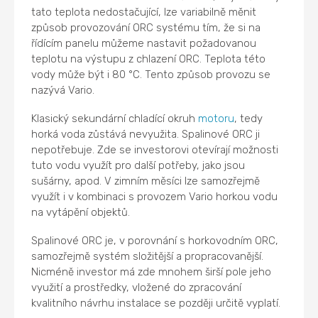
tato teplota nedostačující, lze variabilně měnit
způsob provozování ORC systému tím, že si na
řídícím panelu můžeme nastavit požadovanou
teplotu na výstupu z chlazení ORC. Teplota této
vody může být i 80 °C. Tento způsob provozu se
nazývá Vario.
Klasický sekundární chladící okruh
motoru
, tedy
horká voda zůstává nevyužita. Spalinové ORC ji
nepotřebuje. Zde se investorovi otevírají možnosti
tuto vodu využít pro další potřeby, jako jsou
sušárny, apod. V zimním měsíci lze samozřejmě
využít i v kombinaci s provozem Vario horkou vodu
na vytápění objektů.
Spalinové ORC je, v porovnání s horkovodním ORC,
samozřejmě systém složitější a propracovanější.
Nicméně investor má zde mnohem širší pole jeho
využití a prostředky, vložené do zpracování
kvalitního návrhu instalace se později určitě vyplatí.