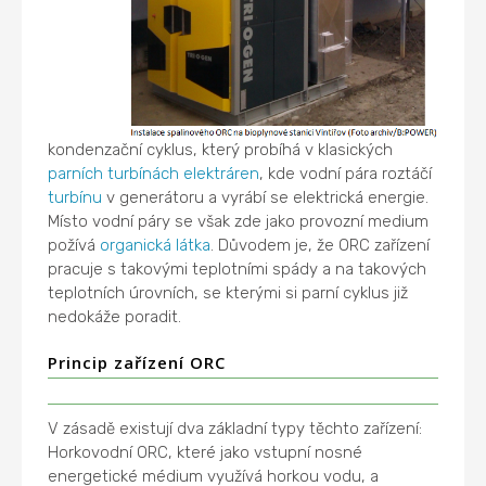
kondenzační cyklus, který probíhá v klasických
parních turbínách
elektráren
, kde vodní pára roztáčí
turbínu
v generátoru a vyrábí se elektrická energie.
Místo vodní páry se však zde jako provozní medium
požívá
organická látka
. Důvodem je, že ORC zařízení
pracuje s takovými teplotními spády a na takových
teplotních úrovních, se kterými si parní cyklus již
nedokáže poradit.
Princip zařízení ORC
V zásadě existují dva základní typy těchto zařízení:
Horkovodní ORC, které jako vstupní nosné
energetické médium využívá horkou vodu, a