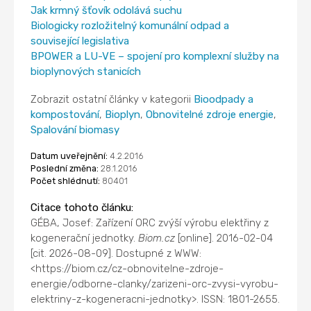
Jak krmný šťovík odolává suchu
Biologicky rozložitelný komunální odpad a
související legislativa
BPOWER a LU-VE – spojení pro komplexní služby na
bioplynových stanicích
Zobrazit ostatní články v kategorii
Bioodpady a
kompostování
,
Bioplyn
,
Obnovitelné zdroje energie
,
Spalování biomasy
Datum uveřejnění:
4.2.2016
Poslední změna:
28.1.2016
Počet shlédnutí:
80401
Citace tohoto článku:
GÉBA, Josef: Zařízení ORC zvýší výrobu elektřiny z
kogenerační jednotky.
Biom.cz
[online]. 2016-02-04
[cit. 2026-08-09]. Dostupné z WWW:
<https://biom.cz/cz-obnovitelne-zdroje-
energie/odborne-clanky/zarizeni-orc-zvysi-vyrobu-
elektriny-z-kogeneracni-jednotky>. ISSN: 1801-2655.