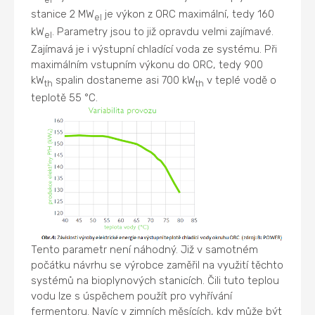
stanice 2 MW
je výkon z ORC maximální, tedy 160
el
kW
. Parametry jsou to již opravdu velmi zajímavé.
el
Zajímavá je i výstupní chladící voda ze systému. Při
maximálním vstupním výkonu do ORC, tedy 900
kW
spalin dostaneme asi 700 kW
v teplé vodě o
th
th
teplotě 55 °C.
Tento parametr není náhodný. Již v samotném
počátku návrhu se výrobce zaměřil na využití těchto
systémů na bioplynových stanicích. Čili tuto teplou
vodu lze s úspěchem použít pro vyhřívání
fermentoru. Navíc v zimních měsících, kdy může být