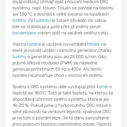
(evaporátoru) ohřívají opět provozní medium ORC
systému, např. toluen. Toluen se zahřeje na teplotu
asi 330 °C a dochází k velké expanzi na lopatkách
turbíny
. Za
turbínou
je toluen přiváděn do vakua,
kde se stabilizuje a poté přes již známý okruh
kondenzace
vracen zpět na začátek celého cyklu.
Vlastní
turbína
je uložena na vertikální
hřídeli
, na
které je rovněž uložen i samotný generátor. Otáčky
turbíny
a generátoru jsou asi 25 000 o/min. Díky
pulsně šířkové modulaci (PWM) se následně
generuje potřebných 50 Hz a 400V. Ani tento
systém neumožňuje chod v ostrovním režimu.
Spaliny z ORC systému dále vystupují přes
komín
o
teplotě asi 180°C. Toto je také teplota, na kterou se
dopočítává účinnost celého systému, která je asi
18–20 %. Pokud jsme u horkovodního ORC mluvili o
silné závislosti na venkovní teplotě, spalinové ORC
je na tom o poznání lépe. Je to dáno samozřejmě
jinou pracovní teplotou samotného media. Teplota