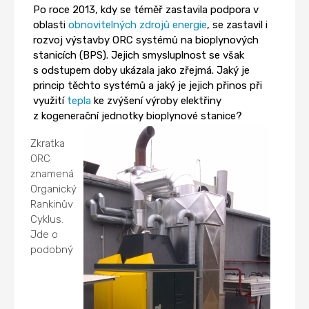
Po roce 2013, kdy se téměř zastavila podpora v
oblasti
obnovitelných zdrojů energie
, se zastavil i
rozvoj výstavby ORC systémů na bioplynových
stanicích (BPS). Jejich smysluplnost se však
s odstupem doby ukázala jako zřejmá. Jaký je
princip těchto systémů a jaký je jejich přinos při
využití
tepla
ke zvýšení výroby elektřiny
z kogenerační jednotky bioplynové stanice?
Zkratka
ORC
znamená
Organický
Rankinův
Cyklus.
Jde o
podobný