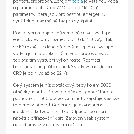
pentafluoropropan. Zdrojem
tepla
je většinou voda
o parametrech již od 77 °C asi do 116 °C, čili
parametry, které jsou pro běžnou energetiku
využitelné maximálně tak pro vytápění.
Podle typu zapojení můžeme očekávat výstupní
elektrický výkon v rozmezí od 10 do 110 kW
. Tak
el
velké rozpětí je dáno především teplotou vstupní
vody a jejím průtokem. Čím větší průtok a vyšší
teplota tím výstupní výkon roste. Rozmezí
hmotnostního průtoku horké vody vstupující do
ORC je od 4 l/s až po 22 l/s.
Celý systém je nízkootáčkový, tedy kolem 5000
otáček /minutu. Převod otáček na generátor pro
potřebných 1500 otáček za minutu zajišťuje klasický
řemenový převod. Generátor je asynchronní
indukční s kotvou nakrátko. Odpadá zde řízení
napětí a přifázování k síti. Zároveň však systém
neumí provoz v ostrovním režimu.