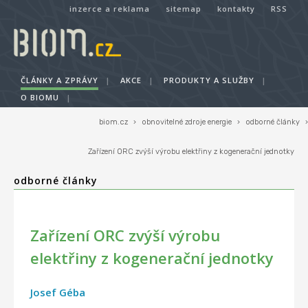
inzerce a reklama
sitemap
kontakty
RSS
ČLÁNKY A ZPRÁVY
|
AKCE
|
PRODUKTY A SLUŽBY
|
O BIOMU
|
biom.cz
›
obnovitelné zdroje energie
›
odborné články
›
Zařízení ORC zvýší výrobu elektřiny z kogenerační jednotky
odborné články
Zařízení ORC zvýší výrobu
elektřiny z kogenerační jednotky
Josef Géba