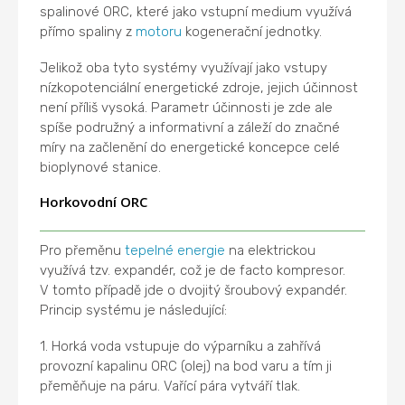
spalinové ORC, které jako vstupní medium využívá
přímo spaliny z
motoru
kogenerační jednotky.
Jelikož oba tyto systémy využívají jako vstupy
nízkopotenciální energetické zdroje, jejich účinnost
není příliš vysoká. Parametr účinnosti je zde ale
spíše podružný a informativní a záleží do značné
míry na začlenění do energetické koncepce celé
bioplynové stanice.
Horkovodní ORC
Pro přeměnu
tepelné energie
na elektrickou
využívá tzv. expandér, což je de facto kompresor.
V tomto případě jde o dvojitý šroubový expandér.
Princip systému je následující:
1.
Horká voda vstupuje do výparníku a zahřívá
provozní kapalinu ORC (olej) na bod varu a tím ji
přeměňuje na páru. Vařící pára vytváří tlak.