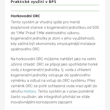
Praktické využití v BPS
Horkovodní ORC
Tento systém je vhodný spíše pro menší
bioplynové stanice s kogenerační jednotkou od 500
do 1 MW. Právě 1 MW elektrického výkonu
kogenerační jednotky je zlom v jeho využitelnosti,
kdy začíná být ekonomicky smysluplnější instalace
spalinového ORC.
Na horkovodní ORC můžeme nahlížet jako na velmi
účinný chladič. ORC se připojí jako spotřebitel horké
vody z kogenerační jednotky, tj. voda z chlazení
kogenerační jednotky vstupuje do spalinového
výměnku a odtud na vstup do ORC systému. Přes
výměník ORC se poté ochlazená voda vrací zpět do
okruhu
motoru
. Tento systém je v praxi poměrně
často využíván, ale integrátoři přichází se stále
inovativnějšími koncepcemi zapojení.