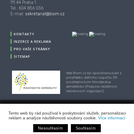
111 44 Praha 1
Tel.: 604 856 036
E-mail:
sekretariat@biom.cz
KONTAKTY
INZERCE A REKLAMA
PRO VAŠE STRÁNKY
SITEMAP
Web Biom.cz byl spolufinancován z
prostředků státního rozpočtu ČR
prostřednictvím Ministerstva
zemědělství (Podpora nestátních
neziskových organizací).
© 2001-2018, CZ Biom - České sdružení pro biomasu,
Tento web by rád používal k poskytování služeb, personalizaci
Webhosting
/
webdesign
/
publikační systém TOOLKIT
-
reklam a analýze návštěvnosti soubory cookie.
Více informací
ECN studio
Nesouhlasím
Souhlasím