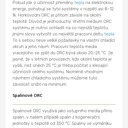
Pokud jde o účinnost přeměny
tepla
na elektrickou
energii, pohybují se tyto systémy v rozpětí asi 8–12
%. Horkovodní ORC je přitom závislé na okolní
teplotě. Důvod je jednoduchý. Vnitřní medium ORC
systému je nutno ochladit na co nejnižší teplotu,
jinými slovy vytvořit co největší pracovní deltu
tepla
.
To s sebou nese velké požadavky na vlastní chladící
okruh a jeho návrh. Pracovní teplota media
vracejícího se zpět do ORC bývá okolo 20–25 °C. Je
jasné, že v letních provozech, kdy okolní teplota je
vyšší, než oněch 25 °C je třeba počítat s klesající
účinností celého systému. Nicméně vhodným
návrhem chladicího systému můžeme tuto
závislost snížit na minimum.
Spalinové ORC
Spalinové ORC využívá jako vstupního media přímo
spalin, v našem případě spalin z kogenerační
jednotky o teplotě od 350 °C. Spaliny ve výměníku