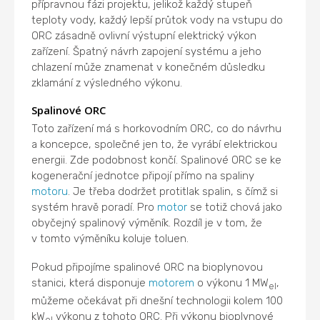
přípravnou fázi projektu, jelikož každý stupeň
teploty vody, každý lepší průtok vody na vstupu do
ORC zásadně ovlivní výstupní elektrický výkon
zařízení. Špatný návrh zapojení systému a jeho
chlazení může znamenat v konečném důsledku
zklamání z výsledného výkonu.
Spalinové ORC
Toto zařízení má s horkovodním ORC, co do návrhu
a koncepce, společné jen to, že vyrábí elektrickou
energii. Zde podobnost končí. Spalinové ORC se ke
kogenerační jednotce připojí přímo na spaliny
motoru
. Je třeba dodržet protitlak spalin, s čímž si
systém hravě poradí. Pro
motor
se totiž chová jako
obyčejný spalinový výměník. Rozdíl je v tom, že
v tomto výměníku koluje toluen.
Pokud připojíme spalinové ORC na bioplynovou
stanici, která disponuje
motorem
o výkonu 1 MW
,
el
můžeme očekávat při dnešní technologii kolem 100
kW
výkonu z tohoto ORC. Při výkonu bioplynové
el