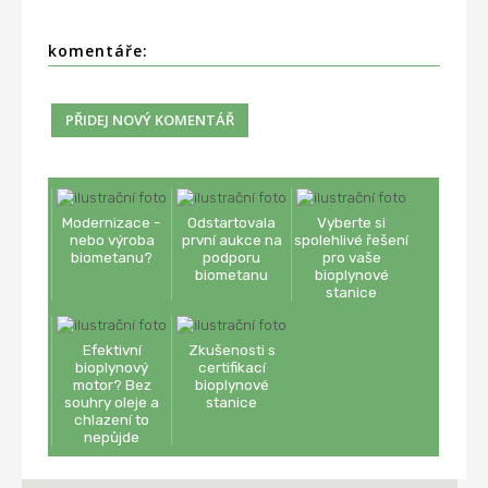
komentáře:
Modernizace -
Odstartovala
Vyberte si
nebo výroba
první aukce na
spolehlivé řešení
biometanu?
podporu
pro vaše
biometanu
bioplynové
stanice
Efektivní
Zkušenosti s
bioplynový
certifikací
motor? Bez
bioplynové
souhry oleje a
stanice
chlazení to
nepůjde