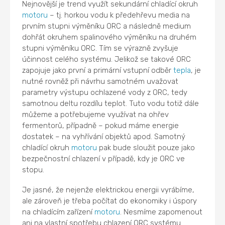
Nejnovější je trend využít sekundární chladící okruh
motoru
– tj. horkou vodu k předehřevu media na
prvním stupni výměníku ORC a následně medium
dohřát okruhem spalinového výměníku na druhém
stupni výměníku ORC. Tím se výrazně zvyšuje
účinnost celého systému. Jelikož se takové ORC
zapojuje jako první a primární vstupní odběr
tepla
, je
nutné rovněž při návrhu samotném uvažovat
parametry výstupu ochlazené vody z ORC, tedy
samotnou deltu rozdílu teplot. Tuto vodu totiž dále
můžeme a potřebujeme využívat na ohřev
fermentorů, případně – pokud máme energie
dostatek – na vyhřívání objektů apod. Samotný
chladící okruh
motoru
pak bude sloužit pouze jako
bezpečnostní chlazení v případě, kdy je ORC ve
stopu.
Je jasné, že nejenže elektrickou energii vyrábíme,
ale zároveň je třeba počítat do ekonomiky i úspory
na chladícím zařízení
motoru
. Nesmíme zapomenout
ani na vlastní spotřebu chlazení ORC systému.