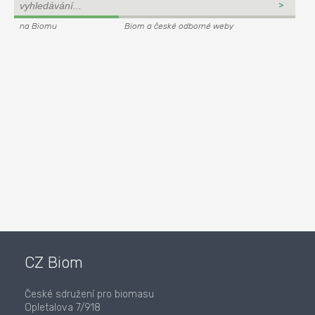
na Biomu
Biom a české odborné weby
CZ Biom
České sdružení pro biomasu
Opletalova 7/918