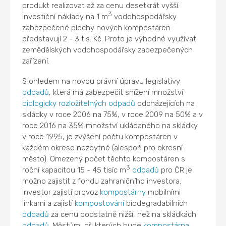
produkt realizovat až za cenu desetkrát vyšší.
3
Investiční náklady na 1 m
vodohospodářsky
zabezpečené plochy nových kompostáren
představují 2 - 3 tis. Kč. Proto je výhodné využívat
zemědělských vodohospodářsky zabezpečených
zařízení.
S ohledem na novou právní úpravu legislativy
odpadů
, která má zabezpečit snížení množství
biologicky rozložitelných odpadů
odcházejících na
skládky v roce 2006 na 75%, v roce 2009 na 50% a v
roce 2016 na 35% množství ukládaného na skládky
v roce 1995, je zvýšení počtu kompostáren v
každém okrese nezbytné (alespoň pro okresní
město). Omezený počet těchto kompostáren s
3
roční kapacitou 15 - 45 tisíc m
odpadů
pro ČR je
možno zajistit z fondu zahraničního investora.
Investor zajistí provoz
kompostárny
mobilními
linkami a zajistí
kompostování
biodegradabilních
odpadů
za cenu podstatně nižší, než na skládkách
odpadů
. Městům, při kterých bude
kompostárna