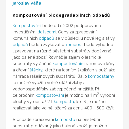
Jaroslav Váňa
Kompostování biodegradabilních odpadů
Kompostování
bude od r. 2002 podporováno
investičními
dotacemi
. Ceny za zpracování
komunálních
odpadů
se v důsledku nové legislativy
odpadů
budou zvyšovat a
kompost
bude výhodné
upravovat na různé pěstební substráty dodávané
jako balené zboží. Rovněž je zájem o lesnické
substráty vyráběné
kompostováním
stromové kůry
a dřevní
štěpky
, které na lesních školkách slouží jako
náhrada rašelinových substrátů. Jako
kompostárny
je možné využít i volné silážní žlaby a
vodohospodářsky zabezpečené hnojiště. Při
2
celoročním
kompostování
je možno na 1 m
výrobní
plochy vyrobit až 2 t
kompostu
, který je možno
realizovat jako volně ložený za cenu 400 - 500 Kč/t.
V případě zpracování
kompostu
na pěstební
substrát prodávaný jako balené zboží, je možno