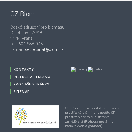
CZ Biom
České sdružení pro biomasu
Opletalova 7/918
111 44 Praha 1
Tel.: 604 856 036
E-mail:
sekretariat@biom.cz
KONTAKTY
INZERCE A REKLAMA
PRO VAŠE STRÁNKY
SITEMAP
Web Biom.cz byl spolufinancován z
prostředků státního rozpočtu ČR
prostřednictvím Ministerstva
zemědělství (Podpora nestátních
neziskových organizací).