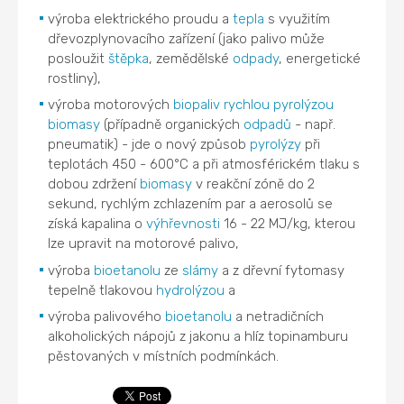
výroba elektrického proudu a
tepla
s využitím
dřevozplynovacího zařízení (jako palivo může
posloužit
štěpka
, zemědělské
odpady
, energetické
rostliny),
výroba motorových
biopaliv
rychlou pyrolýzou
biomasy
(případně organických
odpadů
- např.
pneumatik) - jde o nový způsob
pyrolýzy
při
teplotách 450 - 600°C a při atmosférickém tlaku s
dobou zdržení
biomasy
v reakční zóně do 2
sekund, rychlým zchlazením par a aerosolů se
získá kapalina o
výhřevnosti
16 - 22 MJ/kg, kterou
lze upravit na motorové palivo,
výroba
bioetanolu
ze
slámy
a z dřevní fytomasy
tepelně tlakovou
hydrolýzou
a
výroba palivového
bioetanolu
a netradičních
alkoholických nápojů z jakonu a hlíz topinamburu
pěstovaných v místních podmínkách.