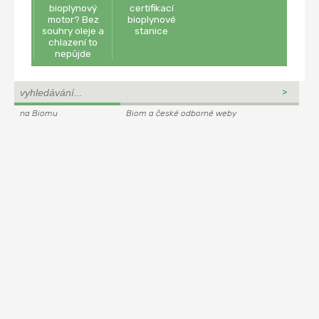
bioplynový
certifikací
motor? Bez
bioplynové
souhry oleje a
stanice
chlazení to
nepůjde
na Biomu
Biom a české odborné weby