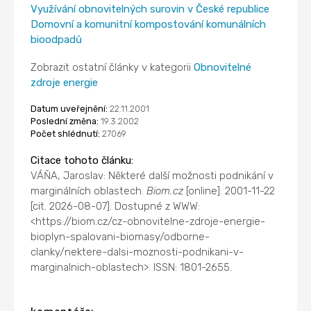
Využívání obnovitelných surovin v České republice
Domovní a komunitní kompostování komunálních
bioodpadů
Zobrazit ostatní články v kategorii
Obnovitelné
zdroje energie
Datum uveřejnění:
22.11.2001
Poslední změna:
19.3.2002
Počet shlédnutí:
27069
Citace tohoto článku:
VÁŇA, Jaroslav: Některé další možnosti podnikání v
marginálních oblastech.
Biom.cz
[online]. 2001-11-22
[cit. 2026-08-07]. Dostupné z WWW:
<https://biom.cz/cz-obnovitelne-zdroje-energie-
bioplyn-spalovani-biomasy/odborne-
clanky/nektere-dalsi-moznosti-podnikani-v-
marginalnich-oblastech>. ISSN: 1801-2655.