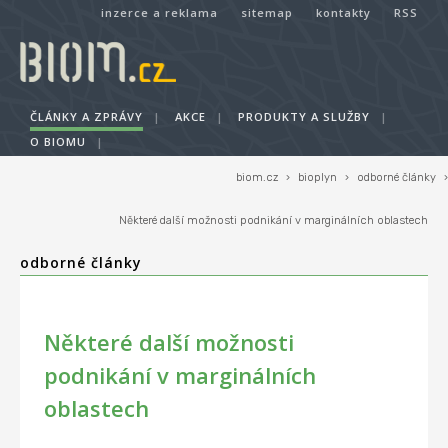
inzerce a reklama
sitemap
kontakty
RSS
ČLÁNKY A ZPRÁVY
|
AKCE
|
PRODUKTY A SLUŽBY
|
O BIOMU
|
biom.cz
›
bioplyn
›
odborné články
›
Některé další možnosti podnikání v marginálních oblastech
odborné články
Některé další možnosti
podnikání v marginálních
oblastech