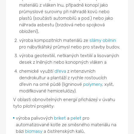
materiálů z vláken lnu, případně konopí jako
průmyslové suroviny při náhradě kovů nebo
plastů (součásti automobilů a pod.) nebo jako
náhrada asbestu (brzdová nebo spojková
obložení),
výroba kompozitních materiálů ze
slámy
obilnin
pro nábytkářský průmysl nebo pro stavby budov,
výroba geotextilií, netkaných textilií a lisovaných
desek z lněných nebo konopných vláken a
chemické využití
dřeva
z intenzivních
dendrokultur a plantáží z rychle rostoucích
dřevin na orné půdě (ligninové
polymery
, xylit,
modifikované hemicelulózy).
V oblasti obnovitelných energií přicházejí v úvahu
tyto pilotní projekty:
výroba palivových
briket
a
pelet
pro
automatizované kotle ze směsného materiálu na
bázi
biomasy
a čistírenských kalů,