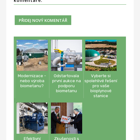
komentáře:
Modernizace -
Odstartovala
Vyberte si
nebo výroba
první aukce na
spolehlivé řešení
biometanu?
podporu
pro vaše
biometanu
bioplynové
stanice
Efektivní
Zkušenosti s