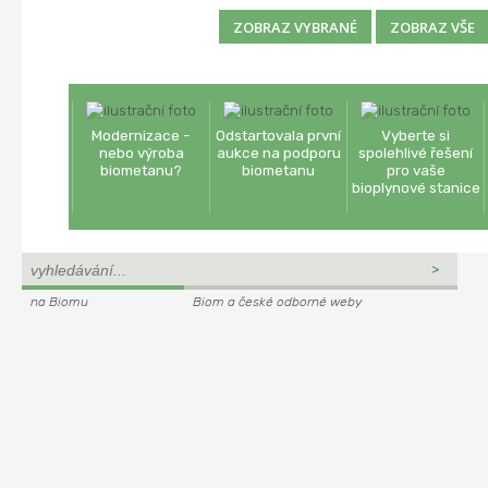
Modernizace -
Odstartovala první
Vyberte si
nebo výroba
aukce na podporu
spolehlivé řešení
biometanu?
biometanu
pro vaše
bioplynové stanice
na Biomu
Biom a české odborné weby