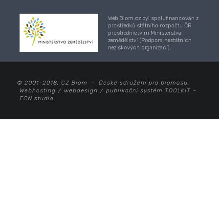
Web Biom.cz byl spolufinancován z
prostředků státního rozpočtu ČR
prostřednictvím Ministerstva
zemědělství (Podpora nestátních
neziskových organizací).
© 2001-2018, CZ Biom - České sdružení pro biomasu,
Webhosting
/
webdesign
/
publikační systém TOOLKIT
-
ECN studio