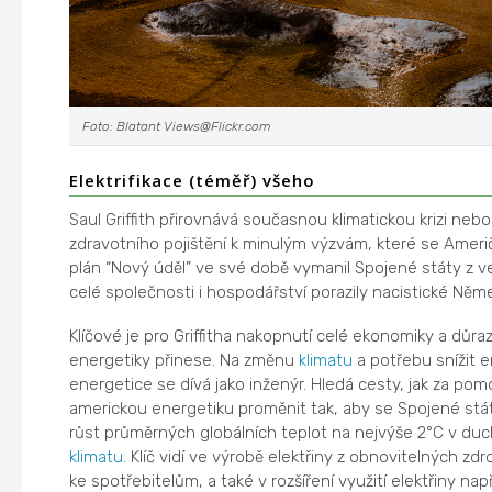
Foto: Blatant Views@Flickr.com
Elektrifikace (téměř) všeho
Saul Griffith přirovnává současnou klimatickou krizi ne
zdravotního pojištění k minulým výzvám, které se Ameri
plán “Nový úděl” ve své době vymanil Spojené státy z ve
celé společnosti i hospodářství porazily nacistické Ně
Klíčové je pro Griffitha nakopnutí celé ekonomiky a důr
energetiky přinese. Na změnu
klimatu
a potřebu snížit 
energetice se dívá jako inženýr. Hledá cesty, jak za pomoc
americkou energetiku proměnit tak, aby se Spojené stát
růst průměrných globálních teplot na nejvýše 2°C v d
klimatu
. Klíč vidí ve výrobě elektřiny z obnovitelných zdr
ke spotřebitelům, a také v rozšíření využití elektřiny na