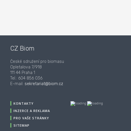
CZ Biom
České sdružení pro biomasu
Opletalova 7/918
111 44 Praha 1
Tel.: 604 856 036
E-mail:
sekretariat@biom.cz
KONTAKTY
INZERCE A REKLAMA
PRO VAŠE STRÁNKY
SITEMAP