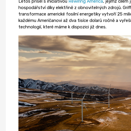
Letos přišel s iniciativou
Rewiring America
, jejímž cílem
hospodářství díky elektřině z obnovitelných zdrojů. Grif
transformace americké fosilní energetiky vytvoří 25 mil
každému Američanovi až dva tisíce dolarů ročně a vyřeší
technologií, které máme k dispozici již dnes.