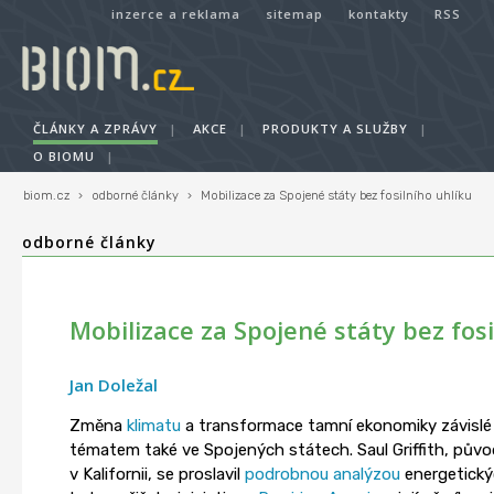
inzerce a reklama
sitemap
kontakty
RSS
ČLÁNKY A ZPRÁVY
|
AKCE
|
PRODUKTY A SLUŽBY
|
O BIOMU
|
biom.cz
›
odborné články
›
Mobilizace za Spojené státy bez fosilního uhlíku
odborné články
Mobilizace za Spojené státy bez fosi
Jan Doležal
Změna
klimatu
a transformace tamní ekonomiky závislé
tématem také ve Spojených státech. Saul Griffith, původ
v Kalifornii, se proslavil
podrobnou analýzou
energetick