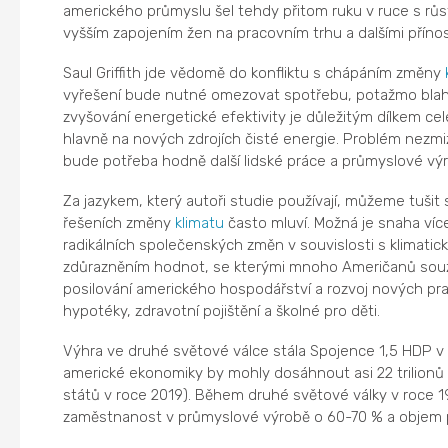
amerického průmyslu šel tehdy přitom ruku v ruce s růs
vyšším zapojením žen na pracovním trhu a dalšími přínos
Saul Griffith jde vědomě do konfliktu s chápáním změny
vyřešení bude nutné omezovat spotřebu, potažmo bla
zvyšování energetické efektivity je důležitým dílkem ce
hlavně na nových zdrojích čisté energie. Problém nezmi
bude potřeba hodně další lidské práce a průmyslové výr
Za jazykem, který autoři studie používají, můžeme tuši
řešeních změny
klimatu
často mluví. Možná je snaha více
radikálních společenských změn v souvislosti s klimaticko
zdůrazněním hodnot, se kterými mnoho Američanů souzn
posilování amerického hospodářství a rozvoj nových prac
hypotéky, zdravotní pojištění a školné pro děti.
Výhra ve druhé světové válce stála Spojence 1,5 HDP v 
americké ekonomiky by mohly dosáhnout asi 22 trilion
států v roce 2019). Během druhé světové války v roce 1
zaměstnanost v průmyslové výrobě o 60-70 % a objem p