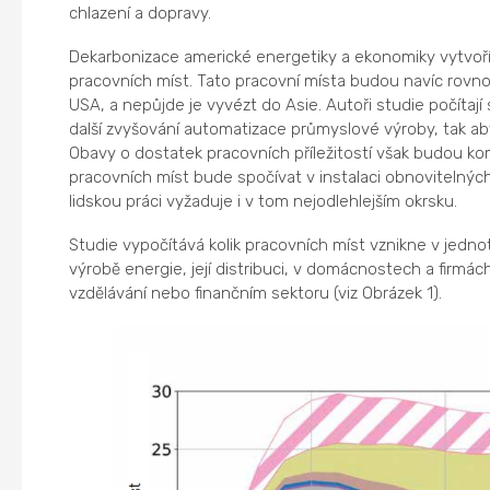
chlazení a dopravy.
Dekarbonizace americké energetiky a ekonomiky vytvoří
pracovních míst. Tato pracovní místa budou navíc rovn
USA, a nepůjde je vyvézt do Asie. Autoři studie počítají
další zvyšování automatizace průmyslové výroby, tak aby
Obavy o dostatek pracovních příležitostí však budou 
pracovních míst bude spočívat v instalaci obnovitelných
lidskou práci vyžaduje i v tom nejodlehlejším okrsku.
Studie vypočítává kolik pracovních míst vznikne v jedn
výrobě energie, její distribuci, v domácnostech a firmác
vzdělávání nebo finančním sektoru (viz Obrázek 1).