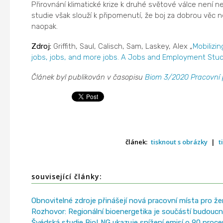
Přirovnání klimatické krize k druhé světové válce není n
studie však slouží k připomenutí, že boj za dobrou věc 
naopak.
Zdroj:
Griffith, Saul, Calisch, Sam, Laskey, Alex „
Mobilizi
jobs, jobs, and more jobs. A Jobs and Employment Stu
Článek byl publikován v časopisu
Biom 3/2020 Pracovní př
článek:
tisknout s obrázky
|
t
související články:
Obnovitelné zdroje přinášejí nová pracovní místa pro ž
Rozhovor: Regionální bioenergetika je součástí budoucn
Švédská studie BioLNG ukazuje snížení emisí o 90 proc