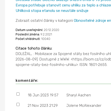
Evropa potřebuje stanovit cenu uhlíku za teplo a chlaze
Uhlíková stopa etanolu se neustále snižuje
Zobrazit ostatní články v kategorii
Obnovitelné zdroje en
Datum uveřejnění:
20.12.2020
Poslední změna:
9.2.2021
Počet shlédnutí:
10040
Citace tohoto článku:
DOLEŽAL, : Mobilizace za Spojené státy bez fosilního uhl
2026-08-09]. Dostupné z WWW: <https://biom.cz/cz/od
spojene-staty-bez-fosilniho-uhliku>. ISSN: 1801-2655.
komentáře:
18 Jun 2023 19:57
Sharyl Aachen
21 Nov 2023 21:29
Jolene McAlexander