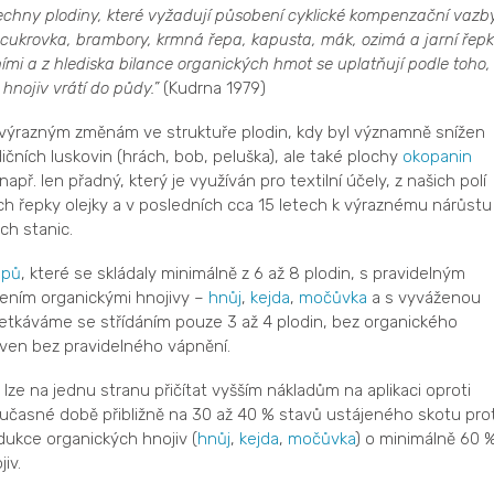
šechny plodiny, které vyžadují působení cyklické kompenzační vazb
m cukrovka, brambory, krmná řepa, kapusta, mák, ozimá a jarní řepk
ími a z hlediska bilance organických hmot se uplatňují podle toho,
hnojiv vrátí do půdy.”
(Kudrna 1979)
výrazným změnám ve struktuře plodin, kdy byl významně snížen
adičních luskovin (hrách, bob, peluška), ale také plochy
okopanin
apř. len přadný, který je využíván pro textilní účely, z našich polí
ch řepky olejky a v posledních cca 15 letech k výraznému nárůstu
ch stanic.
upů
, které se skládaly minimálně z 6 až 8 plodin, s pravidelným
jením organickými hnojivy –
hnůj
,
kejda
,
močůvka
a s vyváženou
 setkáváme se střídáním pouze 3 až 4 plodin, bez organického
ven bez pravidelného vápnění.
ze na jednu stranu přičítat vyšším nákladům na aplikaci oproti
časné době přibližně na 30 až 40 % stavů ustájeného skotu prot
odukce organických hnojiv (
hnůj
,
kejda
,
močůvka
) o minimálně 60 %
jiv.