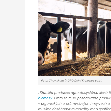
Foto: Chov skotu (AGRO Dolní Kralovice s.r.o.)
„Stabilita produkce agroekosystému klesá t
biomasy
. Proto se musí požadovaná produkc
v organických a průmyslových hnojivech a z
musíme dosáhnout rovnováhy mezi spotřebit