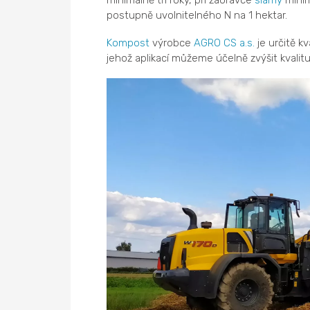
minimálně tři roky, při zaorávce
slámy
minim
postupně uvolnitelného N na 1 hektar.
Kompost
výrobce
AGRO CS a.s.
je určitě k
jehož aplikací můžeme účelně zvýšit kvalit