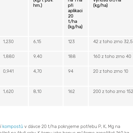
(kg/t pův.
na 1 ha
výnosu 8t/ha
hm.)
při
(kg/ha)
aplikaci
20
t/ha
(kg/ha)
1,230
6,15
123
42 z toho zrno 32,5
1,880
9,40
188
160 z toho zrno 40
0,941
4,70
94
20 z toho zrno 10
1,620
8,10
162
200 z toho zrno 15
cí
kompostů
v dávce 20 t/ha pokryjeme potřebu P, K, Mg na