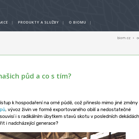
AKCE
|
PRODUKTY A SLUŽBY
|
O BIOMU
|
biom.cz
›
o
našich půd a co s tím?
řístup k hospodaření na orné půdě, což přineslo mimo jiné změny
upů
, vývoz živin ve formě exportovaného obilí a nedostatečné
 souvisí i s radikálním úbytkem stavů skotu v posledních dekádách
it i nadcházející generace?