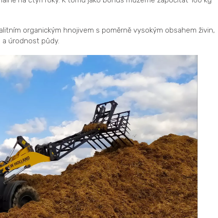
álně na čtyři roky. K tomu jako bonus můžeme započítat 160 kg
valitním organickým hnojivem s poměrně vysokým obsahem živin,
u a úrodnost půdy.