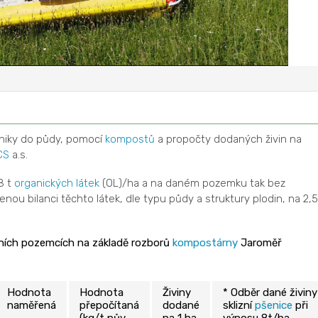
aniky do půdy, pomocí
kompostů
a propočty dodaných živin na
CS
a.s.
8 t
organických látek
(OL)/ha a na daném pozemku tak bez
nou bilanci těchto látek, dle typu půdy a struktury plodin, na 2,5
ních pozemcích na základě rozborů
kompostárny
Jaroměř
Hodnota
Hodnota
Živiny
* Odběr dané živiny
naměřená
přepočítaná
dodané
sklizní
pšenice
při