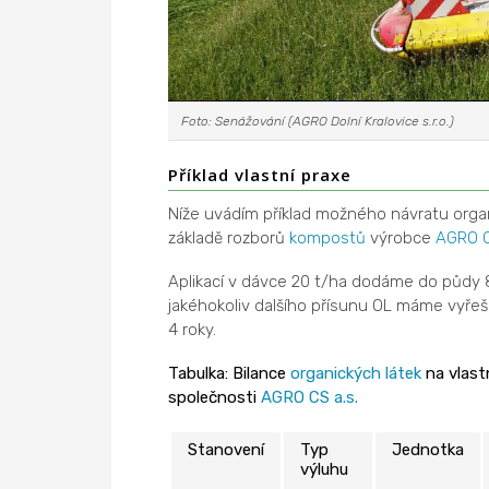
Foto: Senážování (AGRO Dolní Kralovice s.r.o.)
Příklad vlastní praxe
Níže uvádím příklad možného návratu org
základě rozborů
kompostů
výrobce
AGRO 
Aplikací v dávce 20 t/ha dodáme do půdy 
jakéhokoliv dalšího přísunu OL máme vyřeše
4 roky.
Tabulka: Bilance
organických látek
na vlast
společnosti
AGRO CS a.s.
Stanovení
Typ
Jednotka
výluhu