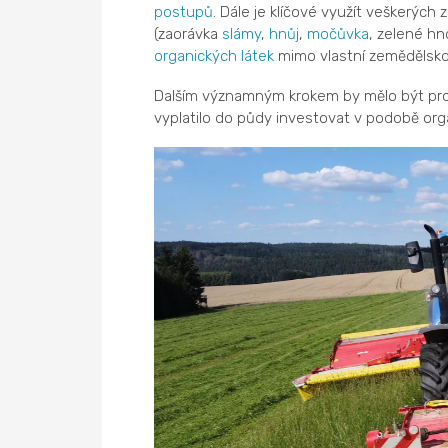
postupů
. Dále je klíčové využít veškerých 
(zaorávka
slámy
,
hnůj
,
močůvka
, zelené hn
organických látek
mimo vlastní zemědělsko
Dalším významným krokem by mělo být pro
vyplatilo do půdy investovat v podobě or