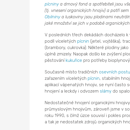
pícniny
a drnový fond a spotřebiteli jsou v
(tj. vnesení organických hnojiv) a patří se
Obilniny
a luskoviny jsou plodinami neutráln
jaké množství se jich v podobě organických 
V posledních třech dekádách docházelo k 
podíl víceletých
pícnin
(jetel, vojtěška), tr
(brambory, cukrovka). Některé plodiny jako n
úplně zmizely. Naopak došlo ke zvýšení plo
pěstování
kukuřice
pro potřeby bioplynový
Současně místo tradičních
osevních post
zařazením víceletých
pícnin
, stabilním hno
aplikací vápenatých hnojiv, se nyní často
hnojení a leckdy i odvozem
slámy
do spalo
Nedostatečné hnojení organickými hnojivy l
průmyslovým hnojivům, zároveň jsme v sou
roku 1990, s čímž úzce souvisí i pokles pr
a tak je nedostatek zdrojů organických hno