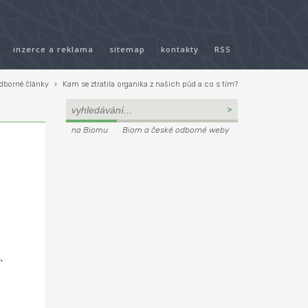
inzerce a reklama
sitemap
kontakty
RSS
dborné články
›
Kam se ztratila organika z našich půd a co s tím?
na Biomu
Biom a české odborné weby
.