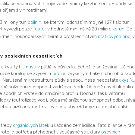
likace vápenatých hnojiv vede typicky ke zhoršení
pH
půdy se
příjem živin rostlinami.
3 miliony tun
obilnin
, se kterými odchází mimo jiné i 27 tisíc tun
et vyvezli pouze
fosfor
v hodnotě minimálně 20 miliard
korun
. Do
krmení hospodářských zvířat a prostřednictvím
statkových hnojiv
v posledních desetiletích
a kvality
humusu
v půdě, v důsledku čehož je snižována i účinno
úzce korelují se zvýšením
eroze
, zvýšeným tlakem chorob a škůd
). Narušená mikrostruktura půdy s sebou nese nedostatek
kyslík
azně sníženou schopnost zadržovat vodu. Obecně chybí hluboko
 ze spodních vrstev do orničního profilu. Dochází tak k většímu
ůsledky (eutrofizace vod), půda má sníženou schopnost odbouráva
sebou nižší pestrost krajiny nese úbytek hmyzu a mnohé další
otřeby
organických látek
u každého zemědělce. Tato bilance v rám
proto je potřeba přehodnotit současné struktury
osevních