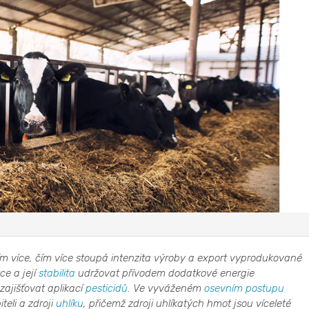
ím více, čím více stoupá intenzita výroby a export vyprodukované
e a její
stabilita
udržovat přívodem dodatkové energie
ajišťovat aplikací
pesticidů
. Ve vyváženém
osevním postupu
eli a zdroji
uhlíku
, přičemž zdroji uhlíkatých hmot jsou víceleté