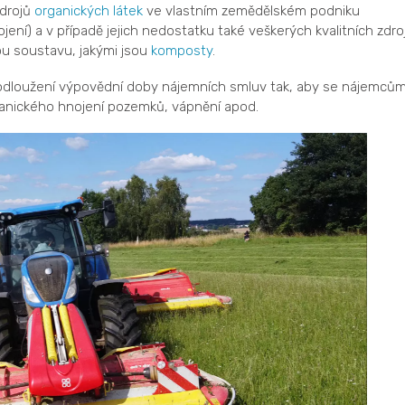
zdrojů
organických látek
ve vlastním zemědělském podniku
ojení) a v případě jejich nedostatku také veškerých kvalitních zdro
u soustavu, jakými jsou
komposty
.
dloužení výpovědní doby nájemních smluv tak, aby se nájemců
ganického hnojení pozemků, vápnění apod.