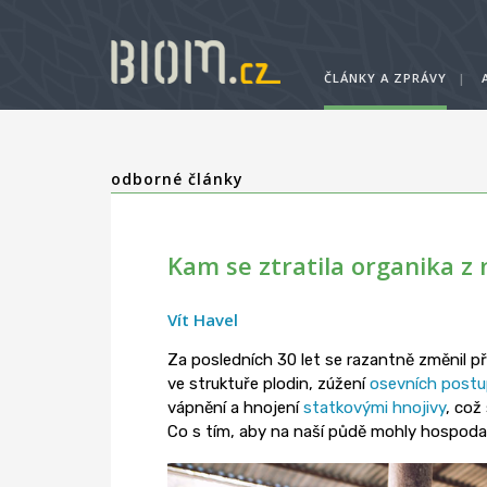
ČLÁNKY A ZPRÁVY
|
odborné články
Kam se ztratila organika z 
Vít Havel
Za posledních 30 let se razantně změnil p
ve struktuře plodin, zúžení
osevních post
vápnění a hnojení
statkovými hnojivy
, což
Co s tím, aby na naší půdě mohly hospodař