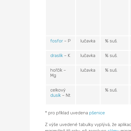
fosfor
– P
lučavka
% suš.
draslík
– K
lučavka
% suš.
hořčík –
lučavka
% suš.
Mg
celkový
% suš.
dusík
– Nt
* pro příklad uvedena
pšenice
Z výše uvedené tabulky vyplývá, že aplika