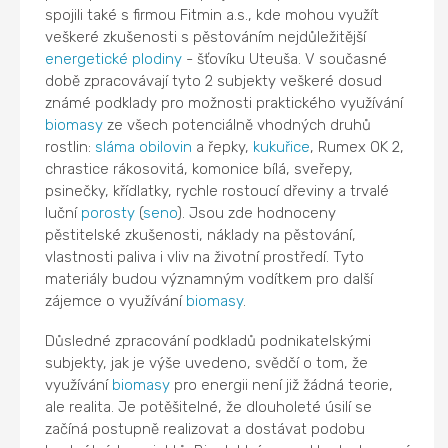
spojili také s firmou Fitmin a.s., kde mohou využít
veškeré zkušenosti s pěstováním nejdůležitější
energetické plodiny
- šťovíku Uteuša. V současné
době zpracovávají tyto 2 subjekty veškeré dosud
známé podklady pro možnosti praktického využívání
biomasy
ze všech potenciálně vhodných druhů
rostlin:
sláma
obilovin
a řepky,
kukuřice
, Rumex OK 2,
chrastice rákosovitá, komonice bílá, sveřepy,
psinečky, křídlatky, rychle rostoucí dřeviny a trvalé
luční
porosty
(
seno
). Jsou zde hodnoceny
pěstitelské zkušenosti, náklady na pěstování,
vlastnosti paliva i vliv na životní prostředí. Tyto
materiály budou významným vodítkem pro další
zájemce o využívání
biomasy
.
Důsledné zpracování podkladů podnikatelskými
subjekty, jak je výše uvedeno, svědčí o tom, že
využívání
biomasy
pro energii není již žádná teorie,
ale realita. Je potěšitelné, že dlouholeté úsilí se
začíná postupně realizovat a dostávat podobu