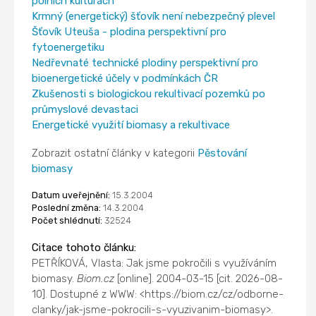
polních kulturách
Krmný (energetický) šťovík není nebezpečný plevel
Šťovík Uteuša - plodina perspektivní pro
fytoenergetiku
Nedřevnaté technické plodiny perspektivní pro
bioenergetické účely v podmínkách ČR
Zkušenosti s biologickou rekultivací pozemků po
průmyslové devastaci
Energetické využití biomasy a rekultivace
Zobrazit ostatní články v kategorii
Pěstování
biomasy
Datum uveřejnění:
15.3.2004
Poslední změna:
14.3.2004
Počet shlédnutí:
32524
Citace tohoto článku:
PETŘÍKOVÁ, Vlasta: Jak jsme pokročili s využíváním
biomasy.
Biom.cz
[online]. 2004-03-15 [cit. 2026-08-
10]. Dostupné z WWW: <https://biom.cz/cz/odborne-
clanky/jak-jsme-pokrocili-s-vyuzivanim-biomasy>.