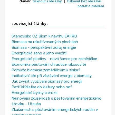
článek:
tisknout s obrázky
|
tisknout bez obrázků
|
poslat e-mailem
související články:
Stanovisko CZ Biom k návrhu EAFRD
Biomasa na rekultivovaných plochách
Biomasa - perspektivní zdroj energie
Energetické seno a jeho využití
Energetické plodiny - nová šance pro zemědělce
Ekonomika pěstování chrastice rákosovité
Pomůže biomasa zemědělcům k zisku?
Indikativní cíle při získávání energie z biomasy
Jak zvýšit využívání biomasy pro energii
Patří křídlatka do kultury nebo ne?
Energetické byliny a eroze
Nejnovější zkušenosti s pěstováním energetického
šťovíku - Uteuša
Zkušenosti s pěstováním energetických rostlin v