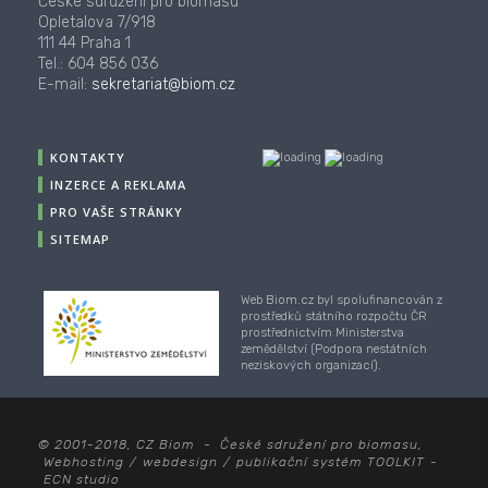
České sdružení pro biomasu
Opletalova 7/918
111 44 Praha 1
Tel.: 604 856 036
E-mail:
sekretariat@biom.cz
KONTAKTY
INZERCE A REKLAMA
PRO VAŠE STRÁNKY
SITEMAP
Web Biom.cz byl spolufinancován z
prostředků státního rozpočtu ČR
prostřednictvím Ministerstva
zemědělství (Podpora nestátních
neziskových organizací).
© 2001-2018, CZ Biom - České sdružení pro biomasu,
Webhosting
/
webdesign
/
publikační systém TOOLKIT
-
ECN studio