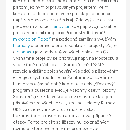
konkrétních projektů. Bioelektrárna na Hradecku není
při tom jediným připravovaným projektem. Velmi
konkrétní a dobře připravené projekty se připravují
např. v Moravskoslezském kraji. Zde vyšla iniciativa
především z obce
Třanovice
, kde připravují rozsáhlé
projekty pro mikroregiony Podbeskydí. Rovněž
mikroregion Poodří
má podobné záměry s využívám
biomasy
a připravuje pro to konkrétní projekty. Zájem
o
biomasu
je v podstatě ve všech oblastech ČR.
Významné projekty se připravují např. na Mostecku a
v celé řadě dalších lokalit. Samozřejmě, těžiště
rozvoje a dalšího zpřesňování výsledků s pěstováním
energetických rostlin je na Žamberecku, kde firma
Fitmin v současné době koordinuje celý „šťovíkový“
program a důsledně eviduje všechny osevní plochy.
Soustřeďují se zde veškeré zkušenosti, ke kterým
přispíváme ze všech lokalit, kde jsou plochy Rumexu
OK 2 založeny. Je zde proto možné získat
bezprostřední zkušenosti a konzultovat případné
otázky. Tento projekt se již rozvinul do značných
rozměrů, které bychom v rámci omezených