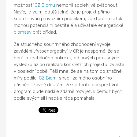
možností
CZ Biomu
nemohli spolehlivě zvládnout.
Navíc, je velmi potěšitelné, že je projekt přímo
koordinován provozním podnikem, ze kterého si tak
mohou potenciální pěstitelé a uživatelé energetické
biomasy
brát příklad.
Ze stručného souhrnného zhodnocení vývoje
zavádění „fytoenergetiky“ v ČR je nesporné, že se
docílilo znatelného pokroku, od prvých pokusných
výsledků až po realizaci konkrétních projektů, zvláště
v poslední době. Těší mne, že se na tom do značné
míry podílel
CZ Biom
, snad i za mého osobního
přispění. Pevně doufám, že se tento perspektivní
program bude nadále zdárně rozvíjet, k čemuž bych
podle svých sil i nadále ráda pomáhala.