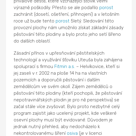
přívalové deště, které vzcházející šťovík velmi
výrazně poškodily. Přesto se ale podařilo
porost
zachránit (dosetí, ošetření, přihnojení) a v letošním
roce už bude tento
porost
5letý. Sledování této
provozní plochy nám umožnilo získat základní zásady
pěstování této plodiny a bylo proto jeho setí šířeno
do dalších oblastí.
Zásadní přínos v upřesňování pěstitelských
technologií a využívání šťovíku Uteuša byla zahájena
spoluprací s firmou
Fitmin a.s.
– Helvíkovice, kteří si
jej zaseli v r. 2002 na ploše 14 ha na vlastních
pozemcích a doporučili pěstování i dalším
zemědělcům ve svém okolí. Zájem zemědělců o
pěstování této plodiny (kteří pochopili, že pěstování
nepotravinářských plodin je pro ně perspektiva) se
začal stále více zvyšovat. Bylo proto nezbytné celý
program zajistit jako ucelený projekt, kde veškeré
osevní plochy musí být evidované. Důvodem je
jednak nutný přehled, aby nedocházelo k
nekontrolovanému šíření
osiva
(je v licenci