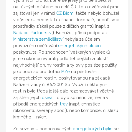
vybraných druhů, které se jevily jako perspektivní,
na různých místech po celé ČR. Toto ověřování jsme
zajišťovali jen v rámci
CZ Biom
, takže nebylo bohužel
v důsledku nedostatku financí dokonalé, neboť jsme
prostředky získali pouze z dílčích grantů (např. z
Nadace Partnerství
). Bohužel, přímá podpora z
Ministerstva zemědělství
nebyla za účelem
provozního ověřování
energetických plodin
poskytnuta. Po zhodnocení veškerých výsledků
jsme nakonec vybrali podle tehdejších znalostí
nejvhodnější druhy rostlin a ty byly posléze použity
jako podklad pro dotaci
MZe
na pěstování
energetických rostlin, poskytovanou na základě
Nařízení vlády č. 86/2001 Sb. Využití některých
rostlin bylo třeba ještě dále rozpracovávat včetně
zajištění jejich
osiva
. To bylo splněno zejména v
případě energetických
trav
(např. chrastice
rákosovitá, sveřepy apod.), nebo komonice, či slézu
krmného i jiných.
Ze seznamu podporovaných
energetických bylin
se