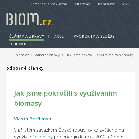
inzerce a reklama
sitemap
kontakty
RSS
ČLÁNKY A ZPRÁVY
|
AKCE
|
PRODUKTY A SLUŽBY
|
O BIOMU
|
biom.cz
›
odborné články
›
Jak jsme pokročili s využíváním biomasy
odborné články
Jak jsme pokročili s využíváním
biomasy
Vlasta Petříková
S přijatým závazkem České republiky ke zvýšenému
využívání
biomasy
pro energii do roku 2010, až na 6