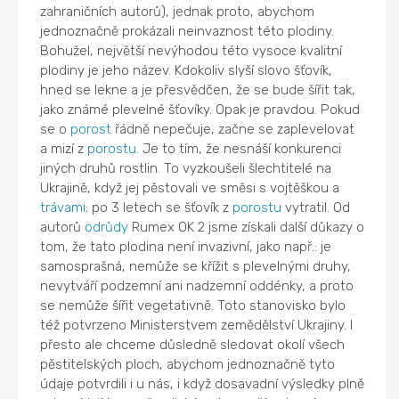
zahraničních autorů), jednak proto, abychom
jednoznačně prokázali neinvaznost této plodiny.
Bohužel, největší nevýhodou této vysoce kvalitní
plodiny je jeho název. Kdokoliv slyší slovo šťovík,
hned se lekne a je přesvědčen, že se bude šířit tak,
jako známé plevelné šťovíky. Opak je pravdou. Pokud
se o
porost
řádně nepečuje, začne se zaplevelovat
a mizí z
porostu
. Je to tím, že nesnáší konkurenci
jiných druhů rostlin. To vyzkoušeli šlechtitelé na
Ukrajině, když jej pěstovali ve směsi s vojtěškou a
trávami
: po 3 letech se šťovík z
porostu
vytratil. Od
autorů
odrůdy
Rumex OK 2 jsme získali další důkazy o
tom, že tato plodina není invazivní, jako např.: je
samosprašná, nemůže se křížit s plevelnými druhy,
nevytváří podzemní ani nadzemní oddénky, a proto
se nemůže šířit vegetativně. Toto stanovisko bylo
též potvrzeno Ministerstvem zemědělství Ukrajiny. I
přesto ale chceme důsledně sledovat okolí všech
pěstitelských ploch, abychom jednoznačně tyto
údaje potvrdili i u nás, i když dosavadní výsledky plně