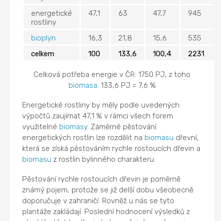
energetické
47,1
63
47,7
945
rostliny
bioplyn
16,3
21,8
15,6
535
celkem
100
133,6
100,4
2231
Celková potřeba energie v ČR: 1750 PJ, z toho
biomasa
: 133,6 PJ = 7,6 %
Energetické rostliny by měly podle uvedených
výpočtů zaujímat 47,1 % v rámci všech forem
využitelné
biomasy
. Záměrné pěstování
energetických rostlin lze rozdělit na
biomasu
dřevní,
která se získá pěstováním rychle rostoucích dřevin a
biomasu
z rostlin bylinného charakteru.
Pěstování rychle rostoucích dřevin je poměrně
známý pojem, protože se již delší dobu všeobecně
doporučuje v zahraničí. Rovněž u nás se tyto
plantáže zakládají. Poslední hodnocení výsledků z