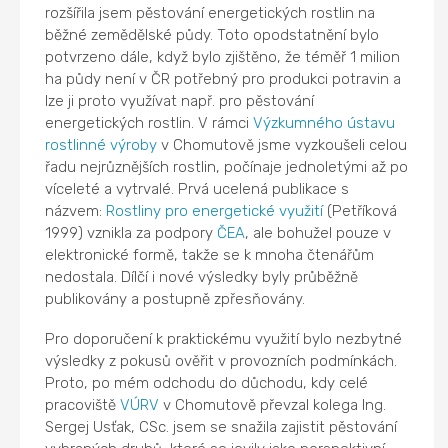
rozšířila jsem pěstování energetických rostlin na
běžné zemědělské půdy. Toto opodstatnění bylo
potvrzeno dále, když bylo zjištěno, že téměř 1 milion
ha půdy není v ČR potřebný pro produkci potravin a
lze ji proto využívat např. pro pěstování
energetických rostlin. V rámci
Výzkumného ústavu
rostlinné výroby
v Chomutově jsme vyzkoušeli celou
řadu nejrůznějších rostlin, počínaje jednoletými až po
víceleté a vytrvalé. Prvá ucelená publikace s
názvem:
Rostliny pro energetické využití
(Petříková
1999) vznikla za podpory
ČEA
, ale bohužel pouze v
elektronické formě, takže se k mnoha čtenářům
nedostala. Dílčí i nové výsledky byly průběžně
publikovány a postupně zpřesňovány.
Pro doporučení k praktickému využití bylo nezbytné
výsledky z pokusů ověřit v provozních podmínkách.
Proto, po mém odchodu do důchodu, kdy celé
pracoviště
VÚRV
v Chomutově převzal kolega Ing.
Sergej Usťak, CSc. jsem se snažila zajistit pěstování