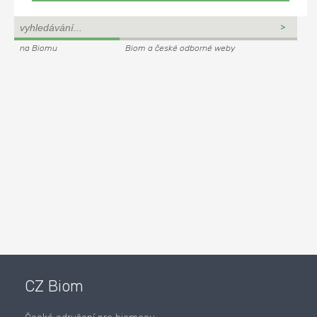
na Biomu
Biom a české odborné weby
CZ Biom