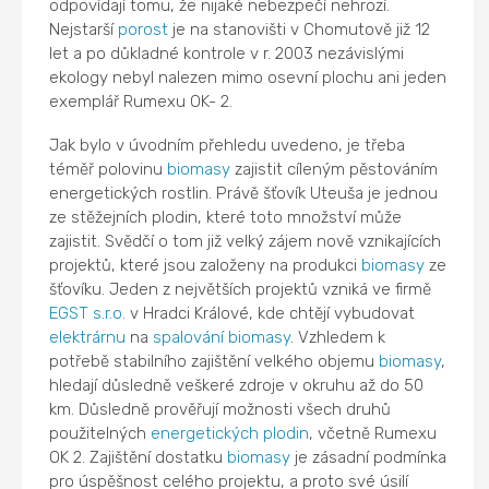
odpovídají tomu, že nijaké nebezpečí nehrozí.
Nejstarší
porost
je na stanovišti v Chomutově již 12
let a po důkladné kontrole v r. 2003 nezávislými
ekology nebyl nalezen mimo osevní plochu ani jeden
exemplář Rumexu OK- 2.
Jak bylo v úvodním přehledu uvedeno, je třeba
téměř polovinu
biomasy
zajistit cíleným pěstováním
energetických rostlin. Právě šťovík Uteuša je jednou
ze stěžejních plodin, které toto množství může
zajistit. Svědčí o tom již velký zájem nově vznikajících
projektů, které jsou založeny na produkci
biomasy
ze
šťovíku. Jeden z největších projektů vzniká ve firmě
EGST s.r.o.
v Hradci Králové, kde chtějí vybudovat
elektrárnu
na
spalování
biomasy
. Vzhledem k
potřebě stabilního zajištění velkého objemu
biomasy
,
hledají důsledně veškeré zdroje v okruhu až do 50
km. Důsledně prověřují možnosti všech druhů
použitelných
energetických plodin
, včetně Rumexu
OK 2. Zajištění dostatku
biomasy
je zásadní podmínka
pro úspěšnost celého projektu, a proto své úsilí