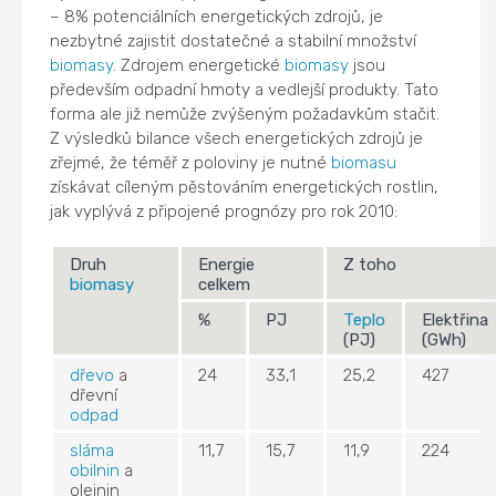
– 8% potenciálních energetických zdrojů, je
nezbytné zajistit dostatečné a stabilní množství
biomasy
. Zdrojem energetické
biomasy
jsou
především odpadní hmoty a vedlejší produkty. Tato
forma ale již nemůže zvýšeným požadavkům stačit.
Z výsledků bilance všech energetických zdrojů je
zřejmé, že téměř z poloviny je nutné
biomasu
získávat cíleným pěstováním energetických rostlin,
jak vyplývá z připojené prognózy pro rok 2010:
Druh
Energie
Z toho
biomasy
celkem
%
PJ
Teplo
Elektřina
(PJ)
(GWh)
dřevo
a
24
33,1
25,2
427
dřevní
odpad
sláma
11,7
15,7
11,9
224
obilnin
a
olejnin