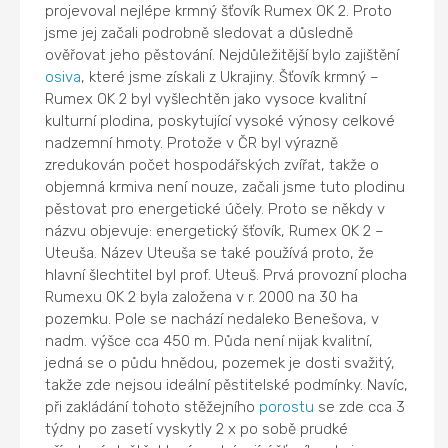
projevoval nejlépe krmný šťovík Rumex OK 2. Proto
jsme jej začali podrobně sledovat a důsledně
ověřovat jeho pěstování. Nejdůležitější bylo zajištění
osiva
, které jsme získali z Ukrajiny. Šťovík krmný –
Rumex OK 2 byl vyšlechtěn jako vysoce kvalitní
kulturní plodina, poskytující vysoké výnosy celkové
nadzemní hmoty. Protože v ČR byl výrazně
zredukován počet hospodářských zvířat, takže o
objemná krmiva není nouze, začali jsme tuto plodinu
pěstovat pro energetické účely. Proto se někdy v
názvu objevuje: energetický šťovík, Rumex OK 2 –
Uteuša. Název Uteuša se také používá proto, že
hlavní šlechtitel byl prof. Uteuš. Prvá provozní plocha
Rumexu OK 2 byla založena v r. 2000 na 30 ha
pozemku. Pole se nachází nedaleko Benešova, v
nadm. výšce cca 450 m. Půda není nijak kvalitní,
jedná se o půdu hnědou, pozemek je dosti svažitý,
takže zde nejsou ideální pěstitelské podmínky. Navíc,
při zakládání tohoto stěžejního
porostu
se zde cca 3
týdny po zasetí vyskytly 2 x po sobě prudké