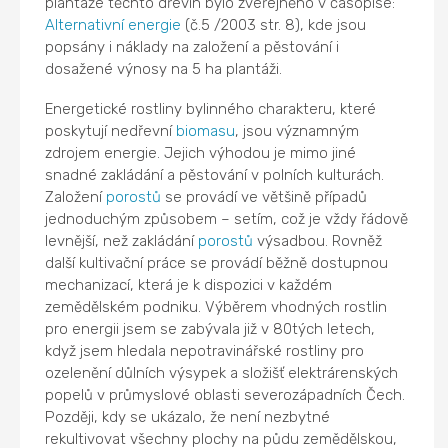
plantáže těchto dřevin bylo zveřejněno v časopise:
Alternativní energie
(č.5 /2003 str. 8), kde jsou
popsány i náklady na založení a pěstování i
dosažené výnosy na 5 ha plantáži.
Energetické rostliny bylinného charakteru, které
poskytují nedřevní
biomasu
, jsou významným
zdrojem energie. Jejich výhodou je mimo jiné
snadné zakládání a pěstování v polních kulturách.
Založení
porostů
se provádí ve většině případů
jednoduchým způsobem – setím, což je vždy řádově
levnější, než zakládání
porostů
výsadbou. Rovněž
další kultivační práce se provádí běžně dostupnou
mechanizací, která je k dispozici v každém
zemědělském podniku. Výběrem vhodných rostlin
pro energii jsem se zabývala již v 80tých letech,
když jsem hledala nepotravinářské rostliny pro
ozelenění důlních výsypek a složišť elektrárenských
popelů v průmyslové oblasti severozápadních Čech.
Později, kdy se ukázalo, že není nezbytné
rekultivovat všechny plochy na půdu zemědělskou,