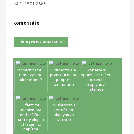
ISSN: 1801-2655.
komentáře:
Modernizace -
Odstartovala
Vyberte si
nebo výroba
první aukce na
spolehlivé řešení
biometanu?
podporu
pro vaše
biometanu
bioplynové
stanice
Efektivní
Zkušenosti s
bioplynový
certifikací
motor? Bez
bioplynové
souhry oleje a
stanice
chlazení to
nepůjde