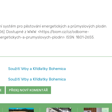
í systém pro pěstování energetických a průmyslových plodin.
8-06]. Dostupné z WWW: <https://biom.cz/cz/odborne-
ergetickych-a-prumyslovych-plodin>. ISSN: 1801-2655.
Soužití Vrby a Křídlatky Bohemica
Soužití Vrby a Křídlatky Bohemica