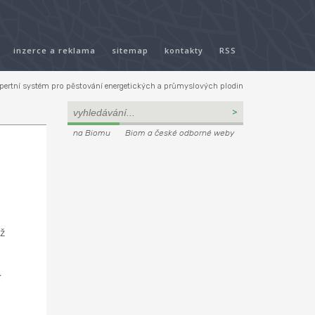
inzerce a reklama
sitemap
kontakty
RSS
pertní systém pro pěstování energetických a průmyslových plodin
na Biomu
Biom a české odborné weby
ož
í