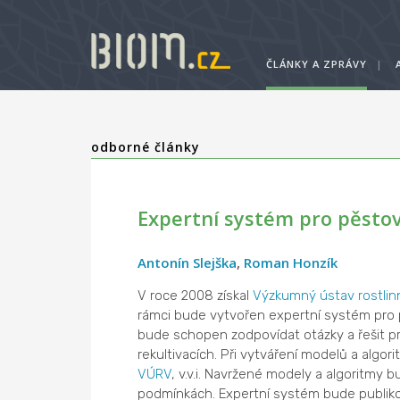
ČLÁNKY A ZPRÁVY
|
odborné články
Expertní systém pro pěsto
Antonín Slejška
,
Roman Honzík
V roce 2008 získal
Výzkumný ústav rostlin
rámci bude vytvořen expertní systém pro 
bude schopen zodpovídat otázky a řešit pr
rekultivacích. Při vytváření modelů a alg
VÚRV
, v.v.i. Navržené modely a algoritmy
podmínkách. Expertní systém bude publiko