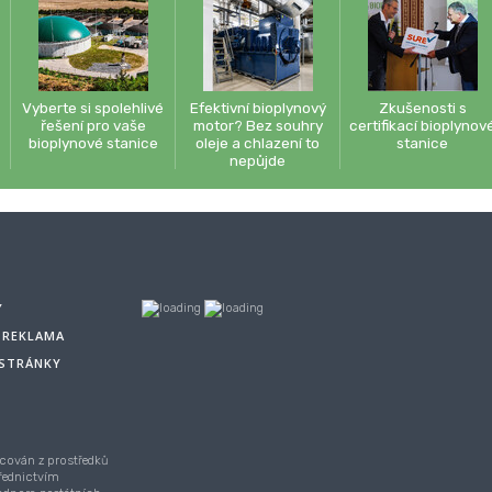
Vyberte si spolehlivé
Efektivní bioplynový
Zkušenosti s
řešení pro vaše
motor? Bez souhry
certifikací bioplynov
bioplynové stanice
oleje a chlazení to
stanice
nepůjde
Y
A REKLAMA
 STRÁNKY
cován z prostředků
řednictvím