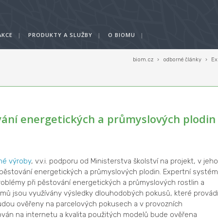
AKCE
|
PRODUKTY A SLUŽBY
|
O BIOMU
|
biom.cz
›
odborné články
›
Ex
vání energetických a průmyslových plodin
né výroby
, v.v.i. podporu od Ministerstva školství na projekt, v jeh
pěstování energetických a průmyslových plodin. Expertní systém
oblémy při pěstování energetických a průmyslových rostlin a
oritmů jsou využívány výsledky dlouhodobých pokusů, které provád
 budou ověřeny na parcelových pokusech a v provozních
ván na internetu a kvalita použitých modelů bude ověřena