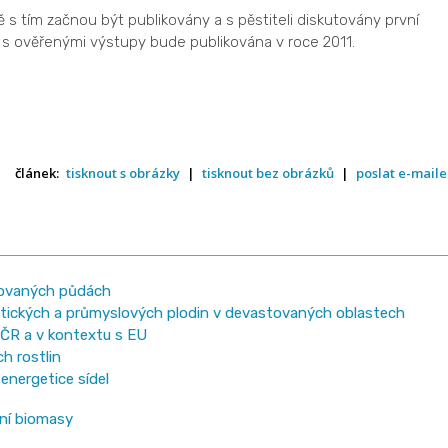
s tím začnou být publikovány a s pěstiteli diskutovány první
 s ověřenými výstupy bude publikována v roce 2011.
článek:
tisknout s obrázky
|
tisknout bez obrázků
|
poslat e-mail
tovaných půdách
tických a průmyslových plodin v devastovaných oblastech
ČR a v kontextu s EU
h rostlin
energetice sídel
ní biomasy