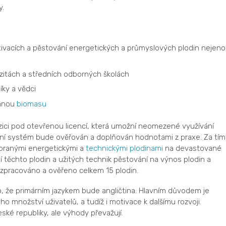
y.
ivacích a pěstování energetických a průmyslových plodin nejen
zitách a středních odborných školách
íky a vědci
vanou
biomasu
ici pod otevřenou licencí, která umožní neomezené využívání
rtní systém bude ověřován a doplňován hodnotami z praxe. Za tím
branými energetickými a
technickými plodinami
na devastované
těchto plodin a užitých technik pěstování na výnos plodin a
 zpracováno a ověřeno celkem 15 plodin.
, že primárním jazykem bude angličtina. Hlavním důvodem je
ho množství uživatelů, a tudíž i motivace k dalšímu rozvoji.
ské republiky, ale výhody převažují.