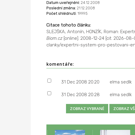
Datum uveřejnění:
24.12.2008
Poslední změna:
21.12.2008
Počet shlédnutí:
19995
Citace tohoto článku:
SLEJŠKA, Antonín, HONZÍK, Roman: Expertn
Biom.cz
[online]. 2008-12-24 [cit. 2026-0
clanky/expertni-system-pro-pestovani-en
komentáře:
31 Dec 2008 20:20
elma sedlk
31 Dec 2008 20:28
elma sedlk