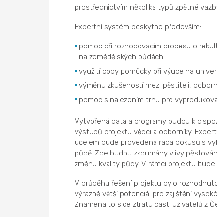
prostřednictvím několika typů zpětné vazb
Expertní systém poskytne především:
pomoc při rozhodovacím procesu o rekult
na zemědělských půdách
využití coby pomůcky při výuce na univer
výměnu zkušeností mezi pěstiteli, odborn
pomoc s nalezením trhu pro vyproduko
Vytvořená data a programy budou k dispoz
výstupů projektu vědci a odborníky. Expe
účelem bude provedena řada pokusů s vy
půdě. Zde budou zkoumány vlivy pěstování 
změnu kvality půdy. V rámci projektu bude
V průběhu řešení projektu bylo rozhodnuto
výrazně větší potenciál pro zajištění vysoké
Znamená to sice ztrátu části uživatelů z Če