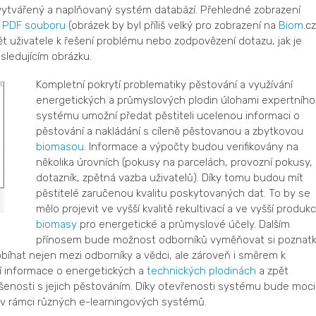
ytvářený a naplňovaný systém databází. Přehledné zobrazení
v
PDF souboru
(obrázek by byl příliš velký pro zobrazení na
Biom
.cz
 uživatele k řešení problému nebo zodpovězení dotazu, jak je
ledujícím obrázku.
Kompletní pokrytí problematiky pěstování a využívání
energetických a průmyslových plodin úlohami expertního
systému umožní předat pěstiteli ucelenou informaci o
pěstování a nakládání s cíleně pěstovanou a zbytkovou
biomasou
. Informace a výpočty budou verifikovány na
několika úrovních (pokusy na parcelách, provozní pokusy,
dotazník, zpětná vazba uživatelů). Díky tomu budou mít
pěstitelé zaručenou kvalitu poskytovaných dat. To by se
mělo projevit ve vyšší kvalitě rekultivací a ve vyšší produkc
biomasy
pro energetické a průmyslové účely. Dalším
přínosem bude možnost odborníků vyměňovat si poznat
íhat nejen mezi odborníky a vědci, ale zároveň i směrem k
tní informace o energetických a
technických plodinách
a zpět
šenosti s jejich pěstováním. Díky otevřenosti systému bude moci
e i v rámci různých e-learningových systémů.