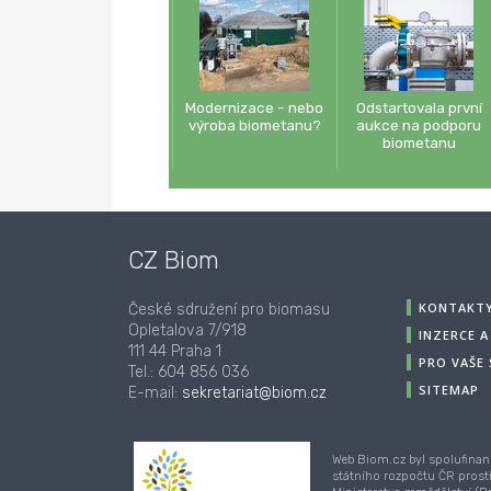
Modernizace - nebo
Odstartovala první
výroba biometanu?
aukce na podporu
biometanu
CZ Biom
KONTAKT
České sdružení pro biomasu
Opletalova 7/918
INZERCE 
111 44 Praha 1
PRO VAŠE
Tel.: 604 856 036
SITEMAP
E-mail:
sekretariat@biom.cz
Web Biom.cz byl spolufinan
státního rozpočtu ČR prost