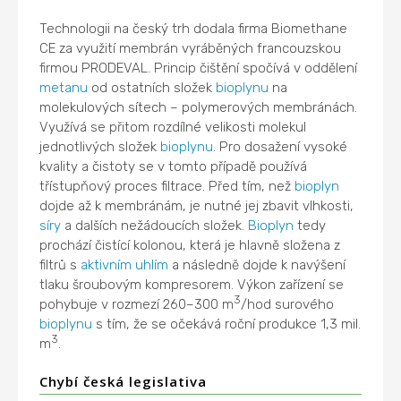
Technologii na český trh dodala firma Biomethane
CE za využití membrán vyráběných francouzskou
firmou PRODEVAL. Princip čištění spočívá v oddělení
metanu
od ostatních složek
bioplynu
na
molekulových sítech – polymerových membránách.
Využívá se přitom rozdílné velikosti molekul
jednotlivých složek
bioplynu
. Pro dosažení vysoké
kvality a čistoty se v tomto případě používá
třístupňový proces filtrace. Před tím, než
bioplyn
dojde až k membránám, je nutné jej zbavit vlhkosti,
síry
a dalších nežádoucích složek.
Bioplyn
tedy
prochází čistící kolonou, která je hlavně složena z
filtrů s
aktivním uhlím
a následně dojde k navýšení
tlaku šroubovým kompresorem. Výkon zařízení se
3
pohybuje v rozmezí 260–300 m
/hod surového
bioplynu
s tím, že se očekává roční produkce 1,3 mil.
3
m
.
Chybí česká legislativa