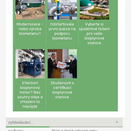
Modernizace -
Odstartovala
Vyberte si
nebo výroba
první aukce na
spolehlivé řešení
biometanu?
podporu
pro vaše
biometanu
bioplynové
stanice
Efektivní
Zkušenosti s
bioplynový
certifikací
motor? Bez
bioplynové
souhry oleje a
stanice
chlazení to
nepůjde
na Biomu
Biom a české odborné weby