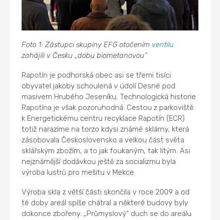
Foto 1: Zástupci skupiny EFG otočením
ventilu
zahájili v Česku „dobu biometanovou“
Rapotín je podhorská obec asi se třemi tisíci
obyvatel jakoby schoulená v údolí Desné pod
masivem Hrubého Jeseníku. Technologická historie
Rapotína je však pozoruhodná. Cestou z parkoviště
k Energetickému centru recyklace Rapotín (ECR)
totiž narazíme na torzo kdysi známé sklárny, která
zásobovala Československo a velkou část světa
sklářským zbožím, a to jak foukaným, tak litým. Asi
nejznámější dodávkou ještě za socializmu byla
výroba lustrů pro mešitu v Mekce.
Výroba skla z větší části skončila v roce 2009 a od
té doby areál spíše chátral a některé budovy byly
dokonce zbořeny. „Průmyslový“ duch se do areálu