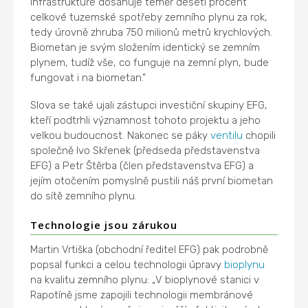
infrastruktuře dosahuje téměř deseti procent
celkové tuzemské spotřeby zemního plynu za rok,
tedy úrovně zhruba 750 milionů metrů krychlových.
Biometan je svým složením identický se zemním
plynem, tudíž vše, co funguje na zemní plyn, bude
fungovat i na biometan."
Slova se také ujali zástupci investiční skupiny EFG,
kteří podtrhli významnost tohoto projektu a jeho
velkou budoucnost. Nakonec se páky
ventilu
chopili
společně Ivo Skřenek (předseda představenstva
EFG) a Petr Štěrba (člen představenstva EFG) a
jejím otočením pomyslně pustili náš první biometan
do sítě zemního plynu.
Technologie jsou zárukou
Martin Vrtiška (obchodní ředitel EFG) pak podrobně
popsal funkci a celou technologii úpravy
bioplynu
na kvalitu zemního plynu: „V bioplynové stanici v
Rapotíně jsme zapojili technologii membránové