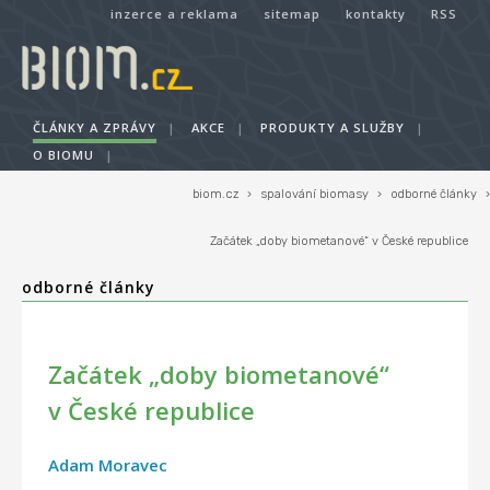
inzerce a reklama
sitemap
kontakty
RSS
ČLÁNKY A ZPRÁVY
|
AKCE
|
PRODUKTY A SLUŽBY
|
O BIOMU
|
biom.cz
›
spalování biomasy
›
odborné články
›
Začátek „doby biometanové“ v České republice
odborné články
Začátek „doby biometanové“
v České republice
Adam Moravec