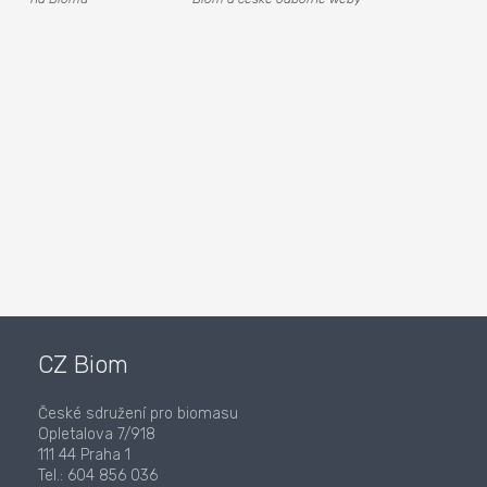
CZ Biom
České sdružení pro biomasu
Opletalova 7/918
111 44 Praha 1
Tel.: 604 856 036