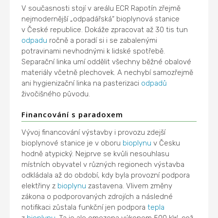
V současnosti stojí v areálu ECR Rapotín zřejmě
nejmodernější „odpadářská“ bioplynová stanice
v České republice. Dokáže zpracovat až 30 tis tun
odpadu
ročně a poradí si i se zabalenými
potravinami nevhodnými k lidské spotřebě.
Separační linka umí oddělit všechny běžné obalové
materiály včetně plechovek. A nechybí samozřejmě
ani hygienizační linka na pasterizaci
odpadů
živočišného původu.
Financování s paradoxem
Vývoj financování výstavby i provozu zdejší
bioplynové stanice je v oboru
bioplynu
v Česku
hodně atypický. Nejprve se kvůli nesouhlasu
místních obyvatel v různých regionech výstavba
odkládala až do období, kdy byla provozní podpora
elektřiny z
bioplynu
zastavena. Vlivem změny
zákona o podporovaných zdrojích a následné
notifikaci zůstala funkční jen podpora
tepla
z
bioplynu
. Ta je ale omezena výkonem 500 kW, což