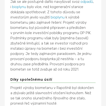
Jak se ale postupně dařilo navyšovat svoz
odpadů
,
i
bioplynu
bylo více, než kogenerační stanice
dokázala spotřebovat. Z tohoto důvodu se
investorům jevilo využití
bioplynu
k výrobě
biometanu jako zajímavé řešení. Projekt výroby
biometanu byl původně připraven a předložen
v prvním kole investiční pobídky programu OP PIK.
Podmínky programu však byly (zejména časově)
zbytečně limitující, a tak se investor rozhodl pro
instalaci úpravy na biometan i bez investiční
podpory. Je tedy zajímavým paradoxem, že jednu
provozní podporu bioplynka již nestihla – a tu
druhou zase předběhla. Provozní podpora pro
biometan se totiž zvažuje až od roku 2021.
Díky společnému úsilí
Projekt výroby biometanu v Rapotíně byl dokončen
a zbývalo ještě slavnostní otočení kohoutem. Než
se tak onoho slunečného říjnového dne stalo,
pronesli řeč významní hosté.