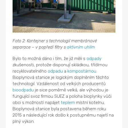
Foto 2: Kontejner s technologií membránové
separace – v popředí filtry s
aktivním uhlím
Bylo to možná dáno i tím, že již měli s
odpady
zkušenosti, protože disponují skládkou, třídírnou
recyklovatelného
odpadu
a
kompostárnou
.
Bioplynová stanice je logickým doplněním těchto
technologií. Vzdálenost od velkých producentů
bioodpadu
je sice poměrně velká, ale výhodou je
fungující svoz firmou SUEZ a poloha bioplynky vůči
obci s možností napájet
teplem
místní kotelnu.
Bioplynová stanice byla postavena během roku
2015 a následující rok došlo k postupnému najetí na
plný výkon.