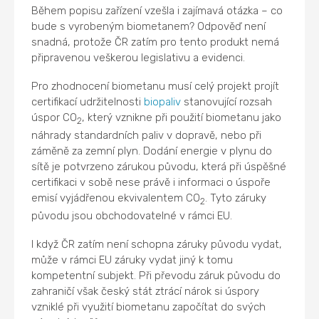
Během popisu zařízení vzešla i zajímavá otázka – co
bude s vyrobeným biometanem? Odpověď není
snadná, protože ČR zatím pro tento produkt nemá
připravenou veškerou legislativu a evidenci.
Pro zhodnocení biometanu musí celý projekt projít
certifikací udržitelnosti
biopaliv
stanovující rozsah
úspor CO
, který vznikne při použití biometanu jako
2
náhrady standardních paliv v dopravě, nebo při
záměně za zemní plyn. Dodání energie v plynu do
sítě je potvrzeno zárukou původu, která při úspěšné
certifikaci v sobě nese právě i informaci o úspoře
emisí vyjádřenou ekvivalentem CO
. Tyto záruky
2
původu jsou obchodovatelné v rámci EU.
I když ČR zatím není schopna záruky původu vydat,
může v rámci EU záruky vydat jiný k tomu
kompetentní subjekt. Při převodu záruk původu do
zahraničí však český stát ztrácí nárok si úspory
vzniklé při využití biometanu započítat do svých