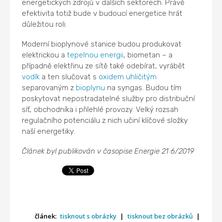
energetických zdrojů v dalších sektorech. Právě
efektivita totiž bude v budoucí energetice hrát
důležitou roli.
Moderní bioplynové stanice budou produkovat
elektrickou a
tepelnou energii
, biometan – a
případně elektřinu ze sítě také odebírat, vyrábět
vodík
a ten slučovat s
oxidem uhličitým
separovaným z
bioplynu
na syngas. Budou tím
poskytovat nepostradatelné služby pro distribuční
síť, obchodníka i přilehlé provozy. Velký rozsah
regulačního potenciálu z nich učiní klíčové složky
naší energetiky.
Článek byl publikován v časopise Energie 21 6/2019
článek:
tisknout s obrázky
|
tisknout bez obrázků
|