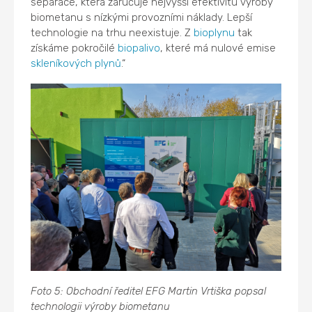
separace, která zaručuje nejvyšší efektivitu výroby
biometanu s nízkými provozními náklady. Lepší
technologie na trhu neexistuje. Z
bioplynu
tak
získáme pokročilé
biopalivo
, které má nulové emise
skleníkových plynů
.“
Foto 5: Obchodní ředitel EFG Martin Vrtiška popsal
technologii výroby biometanu