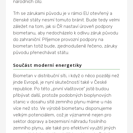
národních cílů.
Trh se zárukami původu je v rámci EU otevřený a
členské státy nesmí tomuto bránit. Bude tedy velmi
záležet na tom, jak si ČR nastaví úroveň podpory
biometanu, aby nedocházelo k odlivu záruk původu
do zahraniční. Příjemce provozní podpory na
biometan totiž bude, zjednodušeně řečeno, záruky
původu přenechávat státu.
Součást moderní energetiky
Biometan v distribuční síti, i když o něco později než
jinde Evropě, je nyní skutečností také v České
republice. Po této „první vlaštovce“ jistě budou
přibývat další, protože podobných bioplynových
stanic v dosahu sítě zemního plynu máme u nás
více než sto. Ve výrobě biometanu disponujeme
velkým potenciálem, což je významné nejen pro
sektor dopravy a bezemisní náhradu fosilního
zemního plynu, ale také pro efektivní využití jiných