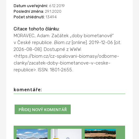
Datum uveřejnění:
6.12.2019
Poslední změna:
29.1.2020
Počet shlédnutí:
13494
Citace tohoto článku:
MORAVEC, Adam: Začátek „doby biometanové“
v České republice.
Biom.cz
[online]. 2019-12-06 [cit.
2026-08-08]. Dostupné z WWW:
<https://biom.cz/cz-spalovani-biomasy/odborne-
clanky/zacatek-doby-biometanove-v-ceske-
republice>. ISSN: 1801-2655.
komentáře: