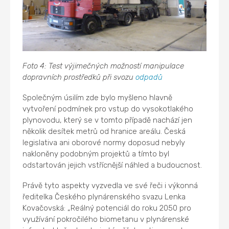
Foto 4: Test výjimečných možností manipulace
dopravních prostředků při svozu
odpadů
Společným úsilím zde bylo myšleno hlavně
vytvoření podmínek pro vstup do vysokotlakého
plynovodu, který se v tomto případě nachází jen
několik desítek metrů od hranice areálu. Česká
legislativa ani oborové normy doposud nebyly
nakloněny podobným projektů a tímto byl
odstartován jejich vstřícnější náhled a budoucnost.
Právě tyto aspekty vyzvedla ve své řeči i výkonná
ředitelka Českého plynárenského svazu Lenka
Kovačovská: „Reálný potenciál do roku 2050 pro
využívání pokročilého biometanu v plynárenské