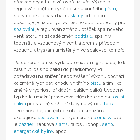
předkomory a ta se zároveň uzavře. Výkon je
regulován počtem cyklů posunu vnitřního
pístu
,
který odděluje části balíku
slámy
od spodu a
posunuje je na pohyblivý rošt. Vzduch potřebný pro
spalování
je regulován změnou otáček spalinového
ventilátoru na základě změn
podtlaku
spalin v
topeništi a vzduchovým ventilátorem s přívodem
vzduchu k tryskám umístěným ve spalovací komoře.
Po dohoření balíku vyšla automatika signál a dojde k
zasunutí dalšího balíku do předkomory. Při
požadavku na snížení nebo zvášení výkonu dochází
ke změně rychlosti chodu vnitřního
pístu
a tím i ke
změně v rychlosti přikládání dalších balíků. Uvedený
typ kotle umožní provozovatelům kotelen na
fosilní
paliva
podstatně snížit náklady na výrobu
tepla
.
Technické řešení těchto kotelen umožňuje
ekologické
spalování
i u jiných druhů
biomasy
jako
je
pazdeří
, řepková
sláma
, rákosí, konopí,
seno
,
energetické byliny
, apod.