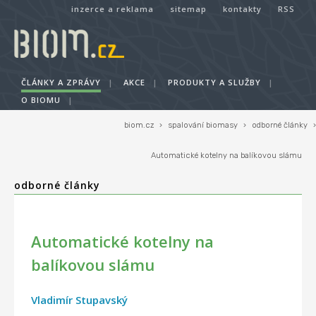
inzerce a reklama
sitemap
kontakty
RSS
ČLÁNKY A ZPRÁVY
|
AKCE
|
PRODUKTY A SLUŽBY
|
O BIOMU
|
biom.cz
›
spalování biomasy
›
odborné články
›
Automatické kotelny na balíkovou slámu
odborné články
Automatické kotelny na
balíkovou slámu
Vladimír Stupavský