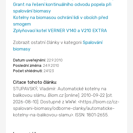
Grant na řešení kontinuálního odvodu popela při
spalování biomasy
Kotelny na biomasou ochrání lidi v obcích před
smogem
Zplyňovací kotel VERNER V140 a V210 EXTRA
Zobrazit ostatní články v kategorii
Spalování
biomasy
Datum uveřejnění:
22.9.2010
Poslední změna:
24.9.2010
Počet shlédnutí:
24123
Citace tohoto článku:
STUPAVSKÝ, Vladimír: Automatické kotelny na
balíkovou slámu.
Biom.cz
[online]. 2010-09-22 [cit.
2026-08-10]. Dostupné z WWW: <https://biom.cz/cz-
spalovani-biomasy/odborne-clanky/automaticke-
kotelny-na-balikovou-slamu>. ISSN: 1801-2655.