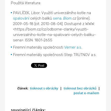
Použitá literatura:
PAVLÍČEK, Libor: Využití univerzálního kotle na
spalování
celých balíků
sena
.
Biom
.cz
[online].
2009-05-18 [cit. 2010-08-04]. Dostupné z WWW:
<https://biom.cz/cz/odborne-clanky/vyuziti-
univerzalniho-kotle-na-spalovani-celych-baliku-
sena>. ISSN: 1801-2655
Firemní materiály společnosti
Verner a.s.
Firemní materiály společnosti Step TRUTNOV a.s.
článek:
tisknout s obrázky
|
tisknout bez obrázků
|
poslat e-mailem
související články: