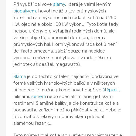
Při využití palivové
slámy
, která je velmi levným
biopalivem
, hovoříme již o tzv. průmyslových
kotelnách a o výkonostních řadách kotlů nad 250
kW, ojediněle okolo 100 kW výkonu. Tyto kotle tedy
nejsou určeny pro vytápění rodinných domů, ale
větších objektů, domovních kotelen, farem a
průmyslových hal. Horní výkonová řada kotlů není
de-facto omezena, záleží pouze na nabídce
výrobce a může se pohybovat i v řádu několika
jednotek až desítek megawattů.
Sláma
je do těchto kotelen nejčastěji dodávána ve
formě velkých hranolovitých balíků a v některých
případech je možno ji kombinovat např. se
štěpkou
,
pilinami,
senem
nebo speciálními energetickými
rostlinami. Slaměné balíky je dle konstrukce kotle a
podávacího zařízení možno přikládat v celku nebo je
rozdružit a šnekovým dopravníkem přikládat
slaměnou řezanku.
Tyto průmyslové kotle jsou určeny pro výrobu teplé