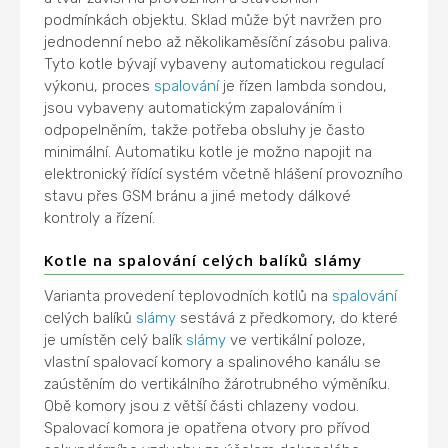
podmínkách objektu. Sklad může být navržen pro
jednodenní nebo až několikaměsíční zásobu paliva.
Tyto kotle bývají vybaveny automatickou regulací
výkonu, proces
spalování
je řízen lambda sondou,
jsou vybaveny automatickým zapalováním i
odpopelněním, takže potřeba obsluhy je často
minimální. Automatiku kotle je možno napojit na
elektronický řídící systém včetně hlášení provozního
stavu přes GSM bránu a jiné metody dálkové
kontroly a řízení.
Kotle na spalování celých balíků slámy
Varianta provedení teplovodních kotlů na
spalování
celých balíků
slámy
sestává z předkomory, do které
je umístěn celý balík
slámy
ve vertikální poloze,
vlastní spalovací komory a spalinového kanálu se
zaústěním do vertikálního žárotrubného výměníku.
Obě komory jsou z větší části chlazeny vodou.
Spalovací komora je opatřena otvory pro přívod