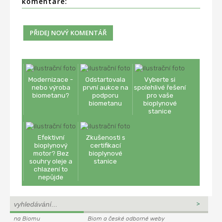
komentáře:
Modernizace -
Odstartovala
Vyberte si
nebo výroba
první aukce na
spolehlivé řešení
biometanu?
podporu
pro vaše
biometanu
bioplynové
stanice
Efektivní
Zkušenosti s
bioplynový
certifikací
motor? Bez
bioplynové
souhry oleje a
stanice
chlazení to
nepůjde
na Biomu
Biom a české odborné weby