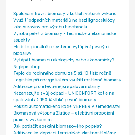
Spalování travní biomasy v kotlích větších výkonů
Využití odpadních materiálů na bázi lignocelulózy
jako suroviny pro výrobu bioetanolu
Výroba pelet z biomasy - technické a ekonomické
aspekty
Model regionálního systému vytápění pevnými
biopalivy
Vytápět biomasou ekologicky nebo ekonomicky?
Nejlépe obojí
Teplo do rodinného domu za 5 až 10 tisíc ročně
Logistika při energetickém využití rostlinné biomasy
Aditivace pro efektivnější spalování slámy
Nezahazujte svůj odpad - UNICONFORT kotle na
spalování až 150 % vlhké pevné biomasy
Použití automatického kotle VERNER v zemědělství
Biomasová výtopna Žlutice – efektivní propojení
praxe s výzkumem
Jak potlačit spékání biomasového popela?
Aditivace ke zlepšení termických vlastností slámy