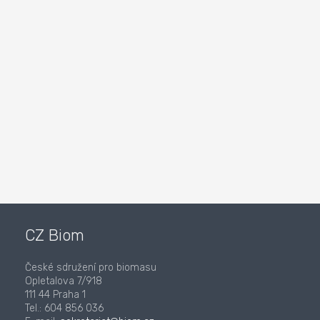
CZ Biom
České sdružení pro biomasu
Opletalova 7/918
111 44 Praha 1
Tel.: 604 856 036