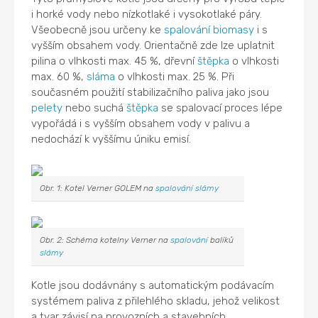
i horké vody nebo nízkotlaké i vysokotlaké páry.
Všeobecně jsou určeny ke
spalování
biomasy
i s
vyšším obsahem vody. Orientačně zde lze uplatnit
pilina o vlhkosti max. 45 %, dřevní
štěpka
o vlhkosti
max. 60 %,
sláma
o vlhkosti max. 25 %. Při
současném použití stabilizačního paliva jako jsou
pelety
nebo suchá
štěpka
se spalovací proces lépe
vypořádá i s vyšším obsahem vody v palivu a
nedochází k vyššímu úniku emisí.
Obr. 1: Kotel Verner GOLEM na
spalování
slámy
Obr. 2: Schéma kotelny Verner na
spalování
balíků
slámy
Kotle jsou dodávnány s automatickým podávacím
systémem paliva z přilehlého skladu, jehož velikost
a tvar závisí na provozních a stavebních