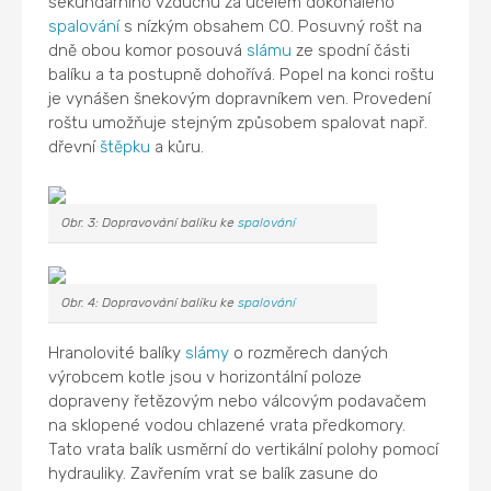
sekundárního vzduchu za účelem dokonalého
spalování
s nízkým obsahem CO. Posuvný rošt na
dně obou komor posouvá
slámu
ze spodní části
balíku a ta postupně dohořívá. Popel na konci roštu
je vynášen šnekovým dopravníkem ven. Provedení
roštu umožňuje stejným způsobem spalovat např.
dřevní
štěpku
a kůru.
Obr. 3: Dopravování balíku ke
spalování
Obr. 4: Dopravování balíku ke
spalování
Hranolovité balíky
slámy
o rozměrech daných
výrobcem kotle jsou v horizontální poloze
dopraveny řetězovým nebo válcovým podavačem
na sklopené vodou chlazené vrata předkomory.
Tato vrata balík usměrní do vertikální polohy pomocí
hydrauliky. Zavřením vrat se balík zasune do