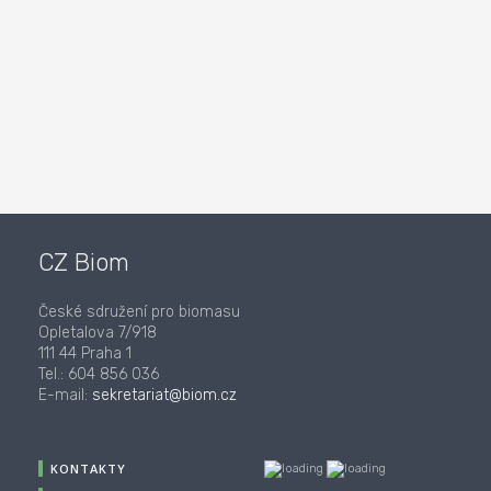
CZ Biom
České sdružení pro biomasu
Opletalova 7/918
111 44 Praha 1
Tel.: 604 856 036
E-mail:
sekretariat@biom.cz
KONTAKTY