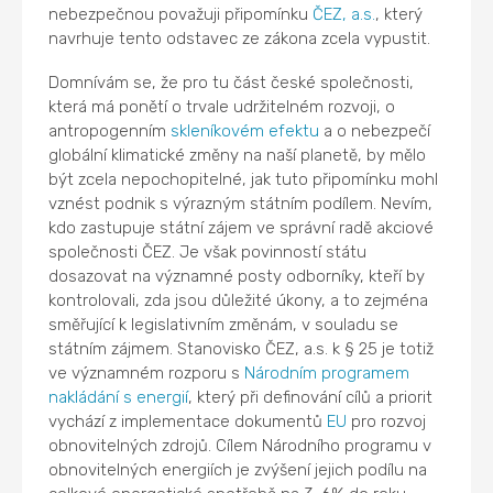
nebezpečnou považuji připomínku
ČEZ, a.s.
, který
navrhuje tento odstavec ze zákona zcela vypustit.
Domnívám se, že pro tu část české společnosti,
která má ponětí o trvale udržitelném rozvoji, o
antropogenním
skleníkovém efektu
a o nebezpečí
globální klimatické změny na naší planetě, by mělo
být zcela nepochopitelné, jak tuto připomínku mohl
vznést podnik s výrazným státním podílem. Nevím,
kdo zastupuje státní zájem ve správní radě akciové
společnosti ČEZ. Je však povinností státu
dosazovat na významné posty odborníky, kteří by
kontrolovali, zda jsou důležité úkony, a to zejména
směřující k legislativním změnám, v souladu se
státním zájmem. Stanovisko ČEZ, a.s. k § 25 je totiž
ve významném rozporu s
Národním programem
nakládání s energií
, který při definování cílů a priorit
vychází z implementace dokumentů
EU
pro rozvoj
obnovitelných zdrojů. Cílem Národního programu v
obnovitelných energiích je zvýšení jejich podílu na