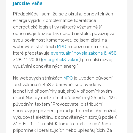
Jaroslav Váňa
Předpokládal jsem, že se z okruhu obnovitelných
energií vyjádří k problematice liberalizace
energetické legislativy některý významnější
odborník; jelikož se tak dosud nestalo, považuji za
svou povinnost komentovat, co jsem zjistil na
webových stránkách
MPO
a upozornil na riziko,
které představuje
eventuální novela zákona č. 458
z 28. 11. 2000 (
energetický zákon
) pro další rozvoj
využívání obnovitelných energií.
Na webových stránkách
MPO
je uveden původní
text zákona č. 458 a barevně jsou uvedeny
jednotlivé připomínky subjektů v připomínkovém
řízení. Nás by měl zajímat především § 25 odst. 12 s
původním textem "Provozovatel distribuční
soustavy je povinen, pokud je to technicky možné,
vykupovat elektřinu z obnovitelných zdrojů podle §
31 odst. 1......." a další. K tomuto textu je celá řada
připomínek liberalizujících nebo upřesňujících. Za