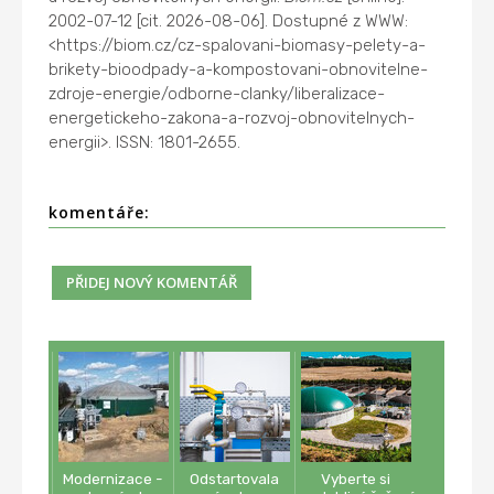
2002-07-12 [cit. 2026-08-06]. Dostupné z WWW:
<https://biom.cz/cz-spalovani-biomasy-pelety-a-
brikety-bioodpady-a-kompostovani-obnovitelne-
zdroje-energie/odborne-clanky/liberalizace-
energetickeho-zakona-a-rozvoj-obnovitelnych-
energii>. ISSN: 1801-2655.
komentáře:
Modernizace -
Odstartovala
Vyberte si