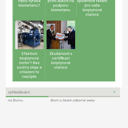
nebo výroba
první aukce na
spolehlivé řešení
biometanu?
podporu
pro vaše
biometanu
bioplynové
stanice
Efektivní
Zkušenosti s
bioplynový
certifikací
motor? Bez
bioplynové
souhry oleje a
stanice
chlazení to
nepůjde
na Biomu
Biom a české odborné weby