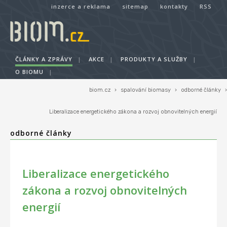
inzerce a reklama
sitemap
kontakty
RSS
ČLÁNKY A ZPRÁVY
|
AKCE
|
PRODUKTY A SLUŽBY
|
O BIOMU
|
biom.cz
›
spalování biomasy
›
odborné články
›
Liberalizace energetického zákona a rozvoj obnovitelných energií
odborné články
Liberalizace energetického
zákona a rozvoj obnovitelných
energií