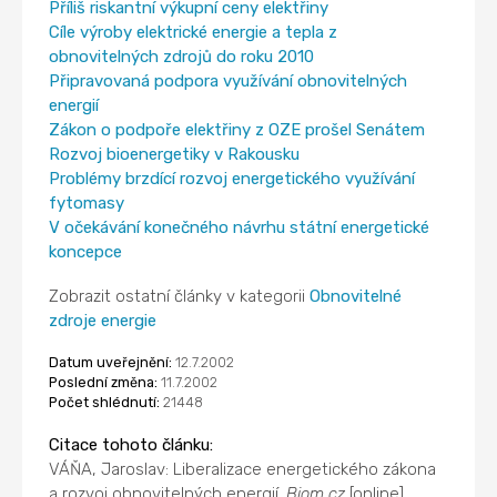
Příliš riskantní výkupní ceny elektřiny
Cíle výroby elektrické energie a tepla z
obnovitelných zdrojů do roku 2010
Připravovaná podpora využívání obnovitelných
energií
Zákon o podpoře elektřiny z OZE prošel Senátem
Rozvoj bioenergetiky v Rakousku
Problémy brzdící rozvoj energetického využívání
fytomasy
V očekávání konečného návrhu státní energetické
koncepce
Zobrazit ostatní články v kategorii
Obnovitelné
zdroje energie
Datum uveřejnění:
12.7.2002
Poslední změna:
11.7.2002
Počet shlédnutí:
21448
Citace tohoto článku:
VÁŇA, Jaroslav: Liberalizace energetického zákona
a rozvoj obnovitelných energií.
Biom.cz
[online].