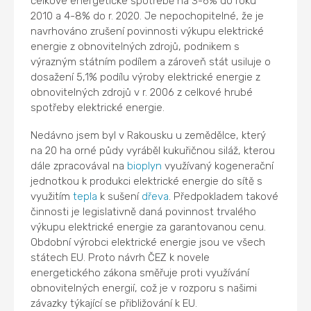
celkové energetické spotřebě na 3-6% do roku
2010 a 4-8% do r. 2020. Je nepochopitelné, že je
navrhováno zrušení povinnosti výkupu elektrické
energie z obnovitelných zdrojů, podnikem s
výrazným státním podílem a zároveň stát usiluje o
dosažení 5,1% podílu výroby elektrické energie z
obnovitelných zdrojů v r. 2006 z celkové hrubé
spotřeby elektrické energie.
Nedávno jsem byl v Rakousku u zemědělce, který
na 20 ha orné půdy vyráběl kukuřičnou siláž, kterou
dále zpracovával na
bioplyn
využívaný kogenerační
jednotkou k produkci elektrické energie do sítě s
využitím
tepla
k sušení
dřeva
. Předpokladem takové
činnosti je legislativně daná povinnost trvalého
výkupu elektrické energie za garantovanou cenu.
Obdobní výrobci elektrické energie jsou ve všech
státech EU. Proto návrh ČEZ k novele
energetického zákona směřuje proti využívání
obnovitelných energií, což je v rozporu s našimi
závazky týkající se přibližování k EU.