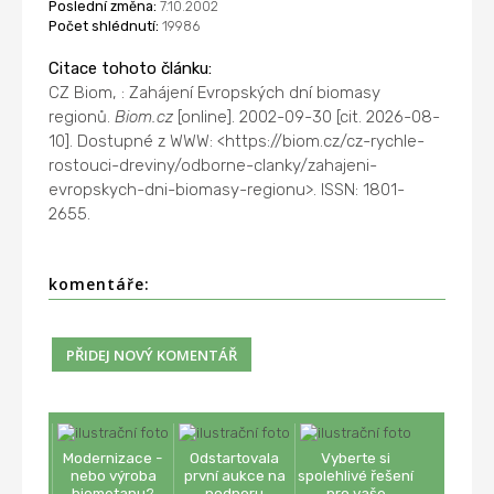
Poslední změna:
7.10.2002
Počet shlédnutí:
19986
Citace tohoto článku:
CZ Biom, : Zahájení Evropských dní biomasy
regionů.
Biom.cz
[online]. 2002-09-30 [cit. 2026-08-
10]. Dostupné z WWW: <https://biom.cz/cz-rychle-
rostouci-dreviny/odborne-clanky/zahajeni-
evropskych-dni-biomasy-regionu>. ISSN: 1801-
2655.
komentáře:
Modernizace -
Odstartovala
Vyberte si
nebo výroba
první aukce na
spolehlivé řešení
biometanu?
podporu
pro vaše