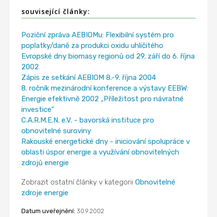
související články:
Poziční zpráva AEBIOMu: Flexibilní systém pro
poplatky/daně za produkci oxidu uhličitého
Evropské dny biomasy regionů od 29. září do 6. října
2002
Zápis ze setkání AEBIOM 8.-9. října 2004
8. ročník mezinárodní konference a výstavy EEBW:
Energie efektivně 2002 „Příležitost pro návratné
investice“
C.A.R.M.E.N. e.V. - bavorská instituce pro
obnovitelné suroviny
Rakouské energetické dny - iniciování spolupráce v
oblasti úspor energie a využívání obnovitelných
zdrojů energie
Zobrazit ostatní články v kategorii
Obnovitelné
zdroje energie
Datum uveřejnění:
30.9.2002