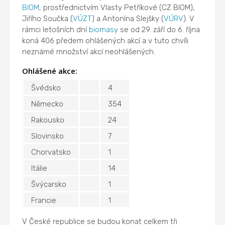
BIOM
, prostřednictvím Vlasty Petříkové (CZ BIOM),
Jiřího Součka (
VÚZT
) a Antonína Slejšky (
VÚRV
). V
rámci letošních dní
biomasy
se od 29. září do 6. října
koná 406 předem ohlášených akcí a v tuto chvíli
neznámé množství akcí neohlášených.
Ohlášené akce:
Švédsko
4
Německo
354
Rakousko
24
Slovinsko
7
Chorvatsko
1
Itálie
14
Švýcarsko
1
Francie
1
V České republice se budou konat celkem tři