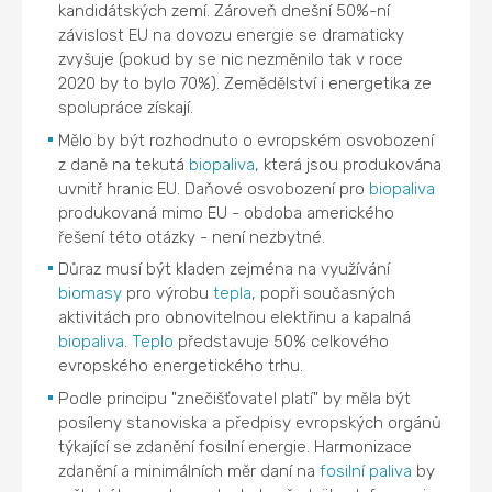
kandidátských zemí. Zároveň dnešní 50%-ní
závislost EU na dovozu energie se dramaticky
zvyšuje (pokud by se nic nezměnilo tak v roce
2020 by to bylo 70%). Zemědělství i energetika ze
spolupráce získají.
Mělo by být rozhodnuto o evropském osvobození
z daně na tekutá
biopaliva
, která jsou produkována
uvnitř hranic EU. Daňové osvobození pro
biopaliva
produkovaná mimo EU - obdoba amerického
řešení této otázky - není nezbytné.
Důraz musí být kladen zejména na využívání
biomasy
pro výrobu
tepla
, popři současných
aktivitách pro obnovitelnou elektřinu a kapalná
biopaliva
.
Teplo
představuje 50% celkového
evropského energetického trhu.
Podle principu "znečišťovatel platí" by měla být
posíleny stanoviska a předpisy evropských orgánů
týkající se zdanění fosilní energie. Harmonizace
zdanění a minimálních měr daní na
fosilní paliva
by