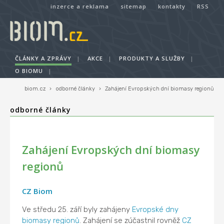
inzerce a reklama
sitemap
kontakty
RSS
ČLÁNKY A ZPRÁVY
|
AKCE
|
PRODUKTY A SLUŽBY
|
O BIOMU
|
biom.cz
›
odborné články
›
Zahájení Evropských dní biomasy regionů
odborné články
Zahájení Evropských dní biomasy
regionů
CZ Biom
Ve středu 25. září byly zahájeny
Evropské dny
biomasy regionů
. Zahájení se zúčastnil rovněž
CZ