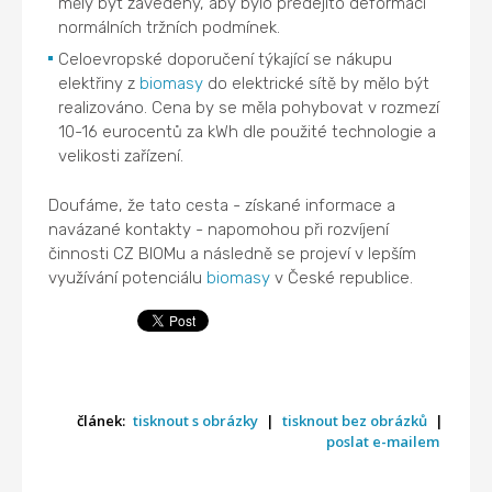
měly být zavedeny, aby bylo předejito deformaci
normálních tržních podmínek.
Celoevropské doporučení týkající se nákupu
elektřiny z
biomasy
do elektrické sítě by mělo být
realizováno. Cena by se měla pohybovat v rozmezí
10-16 eurocentů za kWh dle použité technologie a
velikosti zařízení.
Doufáme, že tato cesta - získané informace a
navázané kontakty - napomohou při rozvíjení
činnosti CZ BIOMu a následně se projeví v lepším
využívání potenciálu
biomasy
v České republice.
článek:
tisknout s obrázky
|
tisknout bez obrázků
|
poslat e-mailem