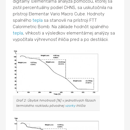
digitálny. Elementárna analýza pomocou, ktorej sa
zistil percentuálny podiel CHNS, sa uskutočnila na
prístroji Elementar Vario Macro Cube. Hodnoty
spalného
tepla
sa stanovili na prístroji FTT
Calorimetric Bomb. Na základe hodnôt spalného
tepla
, vlhkosti a výsledkov elementárnej analýzy sa
vypočítala výhrevnosť ihličia pred a po destilácii.
Graf 2: Úbytok hmotnosti [%] v jednotlivých fázach
termického rozkladu pôvodnej
vzorky
ihličia