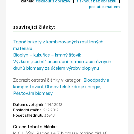
článek:
tisknout s obrázky
|
tisknout bez obrázků
|
poslat e-mailem
související články:
Topné brikety z kombinovaných rostlinných
materiálů
Bioplyn – kukuřice – krmný šťovík
Výzkum „suché“ anaerobní fermentace různých
druhů biomasy za účelem výroby bioplynu
Zobrazit ostatní články v kategorii
Bioodpady a
kompostování
,
Obnovitelné zdroje energie
,
Pěstování biomasy
Datum uveřejnění:
14.1.2013
Poslední změna:
2.12.2012
Počet shlédnutí:
36318
Citace tohoto článku:
MIKULÁŠIK, Radoslav: Z biomasy možno získať