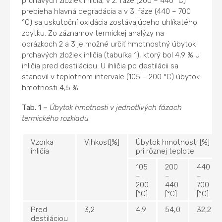
prchavých zložiek ihličia, v 2. fáze (200 – 440 °C)
prebieha hlavná degradácia a v 3. fáze (440 – 700
°C) sa uskutoční oxidácia zostávajúceho uhlíkatého
zbytku. Zo záznamov termickej analýzy na
obrázkoch 2 a 3 je možné určiť hmotnostný úbytok
prchavých zložiek ihličia (tabuľka 1), ktorý bol 4,9 % u
ihličia pred destiláciou. U ihličia po destilácii sa
stanovil v teplotnom intervale (105 – 200 °C) úbytok
hmotnosti 4,5 %.
Tab. 1 –
Úbytok hmotnosti v jednotlivých fázach
termického rozkladu
Vzorka
Vlhkosť[%]
Úbytok hmotnosti [%]
ihličia
pri rôznej teplote
105
200
440
–
–
–
200
440
700
[°C]
[°C]
[°C]
Pred
3,2
4,9
54,0
32,2
destiláciou