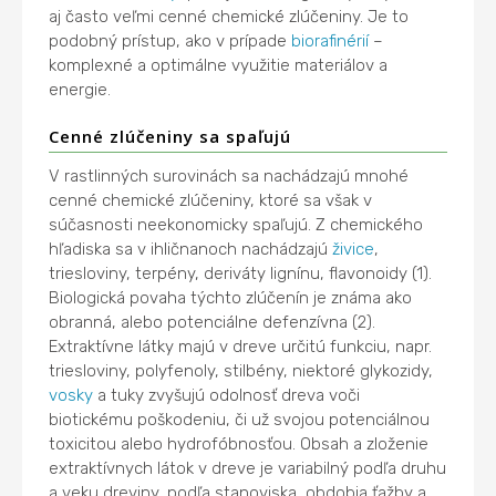
aj často veľmi cenné chemické zlúčeniny. Je to
podobný prístup, ako v prípade
biorafinérií
–
komplexné a optimálne využitie materiálov a
energie.
Cenné zlúčeniny sa spaľujú
V rastlinných surovinách sa nachádzajú mnohé
cenné chemické zlúčeniny, ktoré sa však v
súčasnosti neekonomicky spaľujú. Z chemického
hľadiska sa v ihličnanoch nachádzajú
živice
,
triesloviny, terpény, deriváty lignínu, flavonoidy (1).
Biologická povaha týchto zlúčenín je známa ako
obranná, alebo potenciálne defenzívna (2).
Extraktívne látky majú v dreve určitú funkciu, napr.
triesloviny, polyfenoly, stilbény, niektoré glykozidy,
vosky
a tuky zvyšujú odolnosť dreva voči
biotickému poškodeniu, či už svojou potenciálnou
toxicitou alebo hydrofóbnosťou. Obsah a zloženie
extraktívnych látok v dreve je variabilný podľa druhu
a veku dreviny, podľa stanoviska, obdobia ťažby a