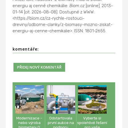
energiu aj cenné chemikálie.
Biom.cz
[online]. 2013-
01-14 [cit. 2026-08-08]. Dostupné z WWW:
<https://biom.cz/cz-rychle-rostouci-
dreviny/odborne-clanky/z-biomasy-mozno-ziskat-
energiu-aj-cenne-chemikalie>. ISSN: 1801-2655.
komentáře:
Modernizace -
Odstartovala
Vyberte si
nebo výroba
první aukce na
spolehlivé řešení
biometanu?
podporu
pro vaše