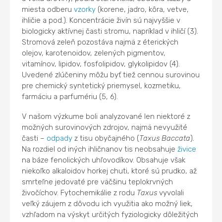
miesta odberu
vzorky
(korene, jadro, kôra, vetve,
ihličie a pod.). Koncentrácie živín sú najvyššie v
biologicky aktívnej časti stromu, napríklad v ihličí (3).
Stromová zeleň pozostáva najmä z éterických
olejov, karotenoidov, zelených pigmentov,
vitamínov, lipidov, fosfolipidov, glykolipidov (4).
Uvedené zlúčeniny môžu byť tiež cennou surovinou
pre chemický syntetický priemysel, kozmetiku,
farmáciu a parfumériu (5, 6).
V našom výzkume boli analyzované len niektoré z
možných surovinových zdrojov, najmä nevyužité
časti –
odpady
z tisu obyčajného (
Taxus Baccata
).
Na rozdiel od iných ihličnanov tis neobsahuje
živice
na báze fenolických uhľovodíkov. Obsahuje však
niekoľko alkaloidov horkej chuti, ktoré sú prudko, až
smrteľne jedovaté pre väčšinu teplokrvných
živočíchov. Fytochemikálie z rodu
Taxus
vyvolali
veľký záujem z dôvodu ich využitia ako možný liek,
vzhľadom na výskyt určitých fyziologicky dôležitých