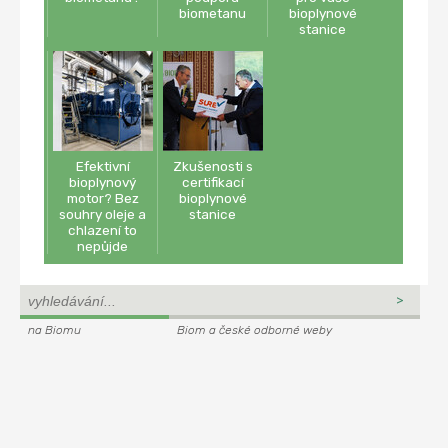
biometanu
bioplynové
stanice
Efektivní
Zkušenosti s
bioplynový
certifikací
motor? Bez
bioplynové
souhry oleje a
stanice
chlazení to
nepůjde
na Biomu
Biom a české odborné weby