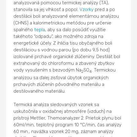
analyzovaná pomocou termickej analýzy (TA),
stanovila sa jej vlhkosť a popol.
Vzorky
pred a po
destilácii boli analyzované elementárnou analýzou
(CHNS) a kalorimetrickou metódou pre určenie
spalného
tepla
, aby sa dalo posúdiť využitie
takéhoto “odpadu“, ako možného zdroja na
energetické účely. Z ihličia tisu obyčajného boli
destiláciou s vodnou parou (po dobu 9,5 hod)
izolované prchavé organické zlúčeniny. Destilát bol
extrahovaný do chloroformu a zbavený zbytkov
vody vysušením s bezvodým Na
SO
. Termickou
2
4
analýzou sa ďalej zisťoval úbytok organických
prchavých zlúčenín pôvodného materiálu a
destilovaného materiálu.
Termická analýza sledovaných vzoriek sa
uskutočnila v oxidačnej atmosfére (vzduch) na
prístroji Mettler, Themoanalyzer 2. Prietok plynu bol
60ml/min, teplotný program 10 °C/min, čas analýzy
60 min., navážka vzoriek 20 mg, záznam analýzy