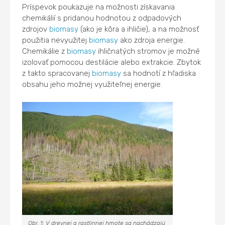
Príspevok poukazuje na možnosti získavania
chemikálií s pridanou hodnotou z odpadových
zdrojov
biomasy
(ako je kôra a ihličie), a na možnosť
použitia nevyužitej
biomasy
ako zdroja energie.
Chemikálie z
biomasy
ihličnatých stromov je možné
izolovať pomocou destilácie alebo extrakcie. Zbytok
z takto spracovanej
biomasy
sa hodnotí z hľadiska
obsahu jeho možnej využiteľnej energie.
Obr. 1: V drevnej a rastlinnej hmote sa nachádzajú