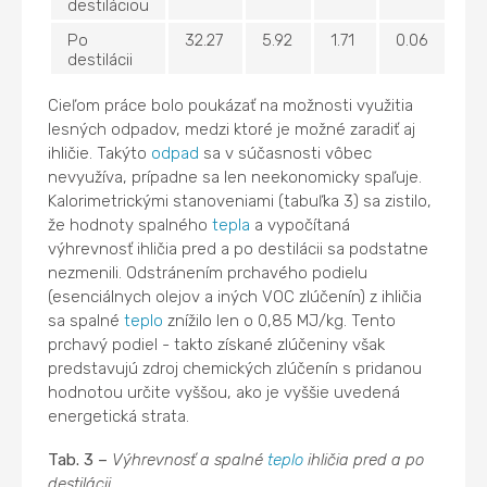
destiláciou
Po
32.27
5.92
1.71
0.06
destilácii
Cieľom práce bolo poukázať na možnosti využitia
lesných odpadov, medzi ktoré je možné zaradiť aj
ihličie. Takýto
odpad
sa v súčasnosti vôbec
nevyužíva, prípadne sa len neekonomicky spaľuje.
Kalorimetrickými stanoveniami (tabuľka 3) sa zistilo,
že hodnoty spalného
tepla
a vypočítaná
výhrevnosť ihličia pred a po destilácii sa podstatne
nezmenili. Odstránením prchavého podielu
(esenciálnych olejov a iných VOC zlúčenín) z ihličia
sa spalné
teplo
znížilo len o 0,85 MJ/kg. Tento
prchavý podiel - takto získané zlúčeniny však
predstavujú zdroj chemických zlúčenín s pridanou
hodnotou určite vyššou, ako je vyššie uvedená
energetická strata.
Tab. 3 –
Výhrevnosť a spalné
teplo
ihličia pred a po
destilácii