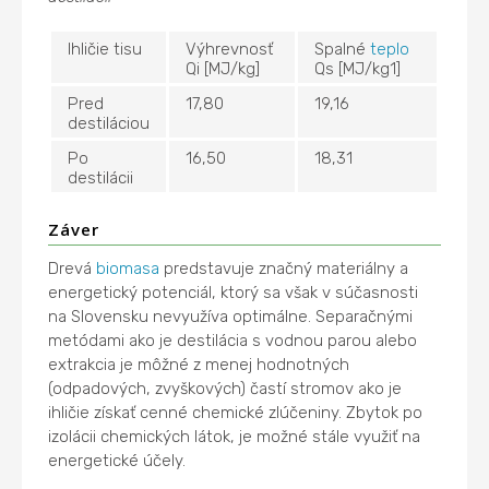
Ihličie tisu
Výhrevnosť
Spalné
teplo
Qi [MJ/kg]
Qs [MJ/kg1]
Pred
17,80
19,16
destiláciou
Po
16,50
18,31
destilácii
Záver
Drevá
biomasa
predstavuje značný materiálny a
energetický potenciál, ktorý sa však v súčasnosti
na Slovensku nevyužíva optimálne. Separačnými
metódami ako je destilácia s vodnou parou alebo
extrakcia je môžné z menej hodnotných
(odpadových, zvyškových) častí stromov ako je
ihličie získať cenné chemické zlúčeniny. Zbytok po
izolácii chemických látok, je možné stále využiť na
energetické účely.