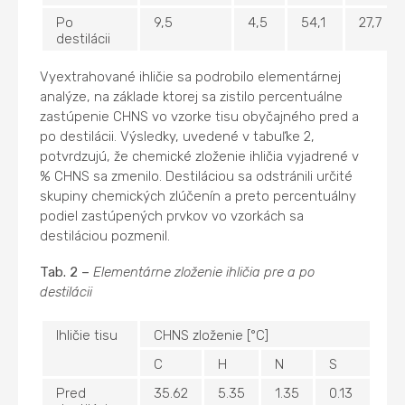
Po
9,5
4,5
54,1
27,7
destilácii
Vyextrahované ihličie sa podrobilo elementárnej
analýze, na základe ktorej sa zistilo percentuálne
zastúpenie CHNS vo vzorke tisu obyčajného pred a
po destilácii. Výsledky, uvedené v tabuľke 2,
potvrdzujú, že chemické zloženie ihličia vyjadrené v
% CHNS sa zmenilo. Destiláciou sa odstránili určité
skupiny chemických zlúčenín a preto percentuálny
podiel zastúpených prvkov vo vzorkách sa
destiláciou pozmenil.
Tab. 2 –
Elementárne zloženie ihličia pre a po
destilácii
Ihličie tisu
CHNS zloženie [°C]
C
H
N
S
Pred
35.62
5.35
1.35
0.13