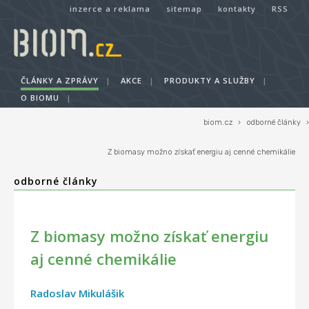
inzerce a reklama
sitemap
kontakty
RSS
ČLÁNKY A ZPRÁVY
|
AKCE
|
PRODUKTY A SLUŽBY
|
O BIOMU
|
biom.cz
›
odborné články
›
Z biomasy možno získať energiu aj cenné chemikálie
odborné články
Z biomasy možno získať energiu
aj cenné chemikálie
Radoslav Mikulášik