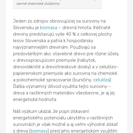
cenné chemické zlúčeniny
Jeden zo zdrojov obnovujúcej sa suroviny na
Slovensku je
biomasa
– drevná hmota. Ihličnaté
dreviny predstavujú vyše 40 % z celkovej plochy
lesov Slovenska a patria k hospodársky
najvýznamnejším drevinám. Používajú sa
predovšetkým ako: stavebné drevo pre rôzne účely,
v drevospracujúcom priemysle (nábytok,
drevovláknité a drevotrieskové dosky) a v celulózo-
papierenskom priemysle ako surovina na chemické
a polochemické spracovanie (buničiny,
celulóza
).
Ďalšia významný dôvod využitia tejto suroviny -
dreva a rastlinných materiálov všeobecne, je aj jej
energetická hodnota.
Náš výzkum ukázal, že popri získavaní
energetického potenciálu ukrytého v rastlinných
surovinách je však možné a aj veľmi výhodné získať
z dreva (
biomasy
) pred jeho energetickým využitím