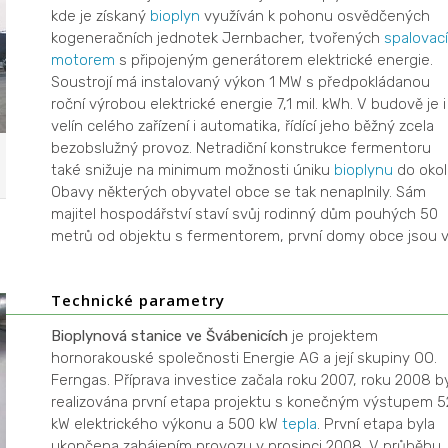
kde je získaný
bioplyn
využíván k pohonu osvědčených
kogeneračních jednotek Jernbacher, tvořených
spalovac
motorem
s připojeným generátorem elektrické energie.
Soustrojí má instalovaný výkon 1 MW s předpokládanou
roční výrobou elektrické energie 7,1 mil. kWh. V budově je i
velín celého zařízení i automatika, řídící jeho běžný zcela
bezobslužný provoz. Netradiční konstrukce fermentoru
také snižuje na minimum možnosti úniku
bioplynu
do okolí
Obavy některých obyvatel obce se tak nenaplnily. Sám
majitel hospodářství staví svůj rodinný dům pouhých 50
metrů od objektu s fermentorem, první domy obce jsou 
Technické parametry
Bioplynová stanice ve Švábenicích
je projektem
hornorakouské společnosti Energie AG a její skupiny OO.
Ferngas. Příprava investice začala roku 2007, roku 2008 b
realizována první etapa projektu s konečným výstupem 5
kW elektrického výkonu a 500 kW
tepla
. První etapa byla
ukončena zahájením provozu v prosinci 2008. V průběhu