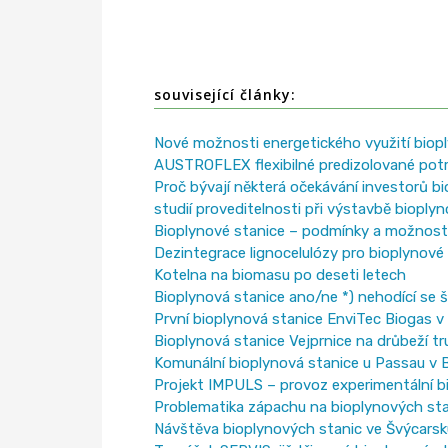
související články:
Nové možnosti energetického využití biop
AUSTROFLEX flexibilné predizolované po
Proč bývají některá očekávání investorů 
studií proveditelnosti při výstavbě bioplyn
Bioplynové stanice – podmínky a možnosti 
Dezintegrace lignocelulózy pro bioplynové
Kotelna na biomasu po deseti letech
Bioplynová stanice ano/ne *) nehodící se 
První bioplynová stanice EnviTec Biogas 
Bioplynová stanice Vejprnice na drůbeží tr
Komunální bioplynová stanice u Passau v 
Projekt IMPULS – provoz experimentální b
Problematika zápachu na bioplynových sta
Návštěva bioplynových stanic ve Švýcars