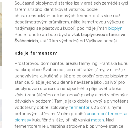
Současné bioplynové stanice lze v areálech zemědělskýc
farem snadno identifikovat většinou podle
charakteristických betonových fermentorů s více než
desetimetrovým průměrem, několikametrovou výškou a
nadýmající se plastovou kupolí, pod níž je jímán
bioplyn
.
Podle tohoto atributu byste však
bioplynovou stanici ve
Švábenicích
, asi 10 km východně od Vyškova nenašli.
Kde je fermentor?
Prostorovou dominantou areálu farmy Ing. Františka Bure
na okraji obce Švábenice jsou obří silážní jámy, v nichž je
uchovávána kukuřičná siláž pro celoroční provoz bioplyno
stanice. Siláž je jednou denně navážena jako „palivo“ pro
bioplynovou stanici do nenápadného příjmového koše,
zčásti zapuštěného do betonové plochy a mizí v přesnýc
dávkách v podzemí. Tam je jako dobře ukrytý a plynotěsná
vodotěsný dobře izolovaný
fermentor
s 35 cm silnými
betonovými stěnami. V něm probíhá
anaerobní
fermenta
biomasy
kukuřičné siláže, při níž vzniká
metan
. Nad
fermentorem je umístěna strojovna bioplynové stanice,