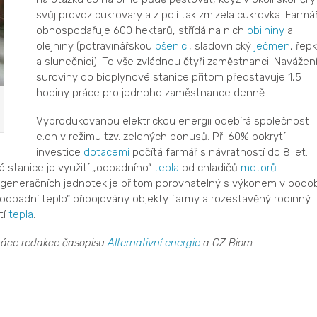
svůj provoz cukrovary a z polí tak zmizela cukrovka. Farmá
obhospodařuje 600 hektarů, střídá na nich
obilniny
a
olejniny (potravinářskou
pšenici
, sladovnický
ječmen
, řep
a slunečnici). To vše zvládnou čtyři zaměstnanci. Navážen
suroviny do bioplynové stanice přitom představuje 1,5
hodiny práce pro jednoho zaměstnance denně.
Vyprodukovanou elektrickou energii odebírá společnost
e.on v režimu tzv. zelených bonusů. Při 60% pokrytí
investice
dotacemi
počítá farmář s návratností do 8 let.
é stanice je využití „odpadního“
tepla
od chladičů
motorů
ogeneračních jednotek je přitom porovnatelný s výkonem v podo
„odpadní teplo“ připojovány objekty farmy a rozestavěný rodinný
tí
tepla
.
práce redakce časopisu
Alternativní energie
a CZ Biom.