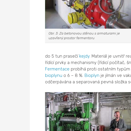
Obr. 3: Za betonovou stěnou s armaturami je
uzavřený prostor fermentoru
do 5 tun prasečí
kejdy
. Materiál je uvnitř
řídící prvky a mechanismy (řídicí počítač, š
Fermentace
probíhá proti ostatním typům 
bioplynu
o 6 – 8 %.
Bioplyn
je jímán ve va
odčerpávána a separovaná pevná složka se