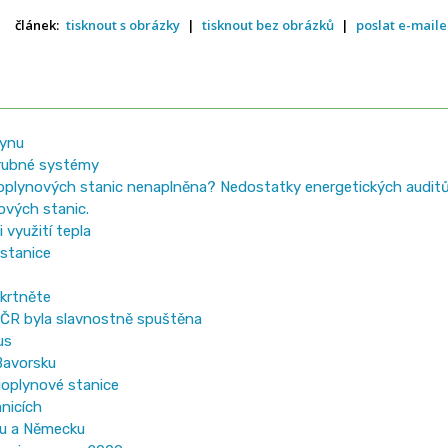
článek:
tisknout s obrázky
|
tisknout bez obrázků
|
poslat e-mail
lynu
trubné systémy
bioplynových stanic nenaplněna? Nedostatky energetických auditů
ových stanic.
využití tepla
 stanice
škrtněte
v ČR byla slavnostně spuštěna
us
Bavorsku
ioplynové stanice
nicích
ku a Německu