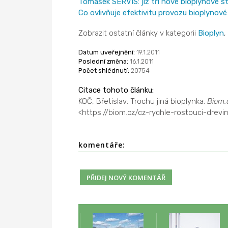
Tomášek SERVIS: již tři nové bioplynové s
Co ovlivňuje efektivitu provozu bioplynové
Zobrazit ostatní články v kategorii
Bioplyn
,
Datum uveřejnění:
19.1.2011
Poslední změna:
16.1.2011
Počet shlédnutí:
20754
Citace tohoto článku:
KOČ, Břetislav: Trochu jiná bioplynka.
Biom.
<https://biom.cz/cz-rychle-rostouci-drevi
komentáře: