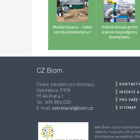
Modernizace - nebo
Odstartovala první
výroba biometanu?
aukce na podporu
biometanu
CZ Biom
KONTAKT
České sdružení pro biomasu
Opletalova 7/918
INZERCE 
111 44 Praha 1
PRO VAŠE
Tel.: 604 856 036
SITEMAP
E-mail:
sekretariat@biom.cz
Web Biom.cz byl spolufinan
státního rozpočtu ČR prost
Ministerstva zemědělství (