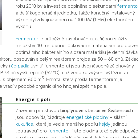
roku 2010 byla investice doplněna o sekundární
fermento
a další kogenerační jednotku, takže konečný instalovaný
výkon byl zdvojnásoben na 1000 kW (1 MW) elektrického
výkonu.
Fermentor
je průběžně zásobován kukuřičnou siláží v
množství 40 tun denně. Očkovacím materiálem pro udrže
optimálního bakteriálního složení materiálu je denní dávka
 reaktoru posouván a celým reaktorem projde za 50 – 60 dnů. Zákla
neky i
čerpadla
uvnitř fermentoru) jsou dvojnásobně zálohovány.
BPS při vyšší teplotě (52
C), což vede ke zvýšení výtěžnosti
°
3
ku s objemem 800 m
. Hmota, která prošla fermentorem je
 vrací v podobě organického hnojení zpět na pole.
Energie z polí
Zázemím pro stavbu
bioplynové stanice ve Švábenicích
jsou odpovídající zdroje
energetické plodiny
– silážní
kukuřice
, která je vedle menšího podílu
kejdy
jedinou
„potravou“ pro
fermentor
. Tato plodina také byla odpověd
na otázku co na orné půdě pěstovat, když v okolí skončily