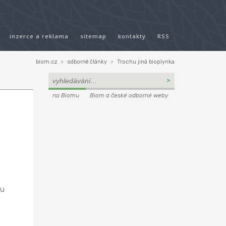
inzerce a reklama
sitemap
kontakty
RSS
biom.cz
›
odborné články
›
Trochu jiná bioplynka
na Biomu
Biom a české odborné weby
ou