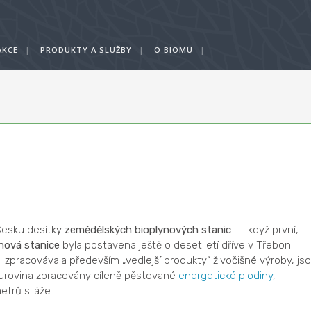
AKCE
|
PRODUKTY A SLUŽBY
|
O BIOMU
|
Česku desítky
zemědělských bioplynových stanic
– i když první,
nová stanice
byla postavena ještě o desetiletí dříve v Třeboni.
 zpracovávala především „vedlejší produkty“ živočišné výroby, js
surovina zpracovány cíleně pěstované
energetické plodiny
,
trů siláže.