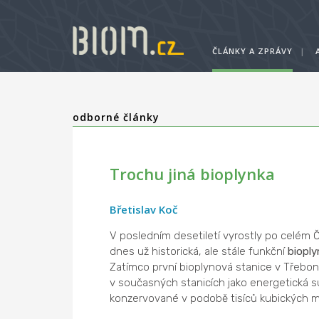
ČLÁNKY A ZPRÁVY
|
odborné články
Trochu jiná bioplynka
Břetislav Koč
V posledním desetiletí vyrostly po celém 
dnes už historická, ale stále funkční
bioply
Zatímco první bioplynová stanice v Třeboni
v současných stanicích jako energetická 
konzervované v podobě tisíců kubických me