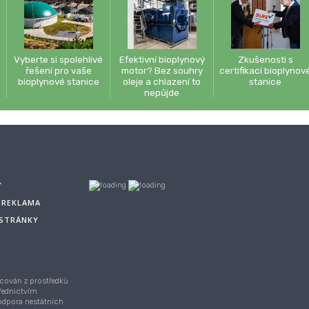
Vyberte si spolehlivé
Efektivní bioplynový
Zkušenosti s
řešení pro vaše
motor? Bez souhry
certifikací bioplynov
bioplynové stanice
oleje a chlazení to
stanice
nepůjde
Y
A REKLAMA
 STRÁNKY
cován z prostředků
řednictvím
Podpora nestátních