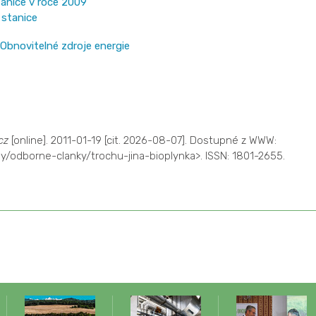
tanice v roce 2009
 stanice
Obnovitelné zdroje energie
cz
[online]. 2011-01-19 [cit. 2026-08-07]. Dostupné z WWW:
ny/odborne-clanky/trochu-jina-bioplynka>. ISSN: 1801-2655.