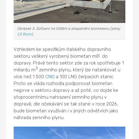
Obrázek 3: Zařízení na čištění a zkapalnění biometanu (zdroj:
CZ Biom
)
Vzhledem ke specifikům italského dopravního
sektoru veškerý vyrobený biometan míří do
dopravy. Právě tento sektor zde za rok spotřebuje 1
3
miliardu m
zemního plynu, který lze natankovat u
více než 1 500
CNG
a 100 LNG čerpacích stanic.
Proto se vláda rozhodla podporovat biometan
nejprve v sektoru dopravy a až poté, co dojde ke
stoprocentnímu nahrazení zemního plynu v
dopravě, dle očekávání se tak stane v roce 2026,
bude biometan využíván i v jiných odvětvích jako
náhrada zemního plynu.