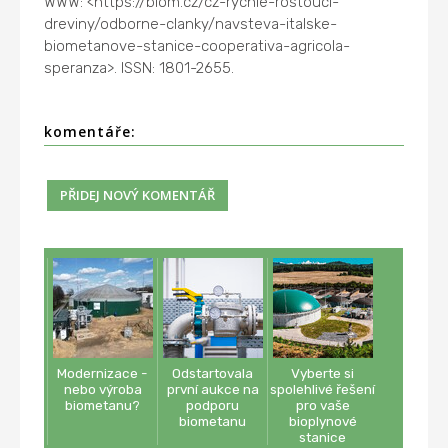
WWW: <https://biom.cz/cz-rychle-rostouci-
dreviny/odborne-clanky/navsteva-italske-
biometanove-stanice-cooperativa-agricola-
speranza>. ISSN: 1801-2655.
komentáře:
Modernizace -
Odstartovala
Vyberte si
nebo výroba
první aukce na
spolehlivé řešení
biometanu?
podporu
pro vaše
biometanu
bioplynové
stanice