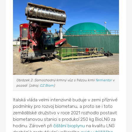
Obrázek 2: Samochodný krmný vůz s frézou krmí
fermentor
v
pozadí (zdroj:
CZ Biom
)
Italská vláda velmi intenzivně buduje v zemi příznivé
podmínky pro rozvoj biometanu, a proto se i toto
zemědělské družstvo v roce 2021 rozhodlo postavit
biometanovou stanici s produkcí 250 kg BioLNG za
hodinu. Zároveň při
čištění bioplynu
na kvalitu LNG