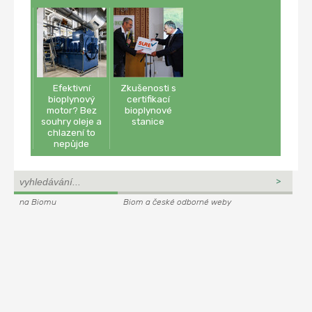
Efektivní
Zkušenosti s
bioplynový
certifikací
motor? Bez
bioplynové
souhry oleje a
stanice
chlazení to
nepůjde
na Biomu
Biom a české odborné weby