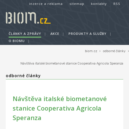
inzerce a reklama
sitemap
kontakty
RSS
ČLÁNKY A ZPRÁVY
|
AKCE
|
PRODUKTY A SLUŽBY
|
O BIOMU
|
biom.cz
›
odborné články
›
Návštěva italské biometanové stanice Cooperativa Agricola Speranza
odborné články
Návštěva italské biometanové
stanice Cooperativa Agricola
Speranza