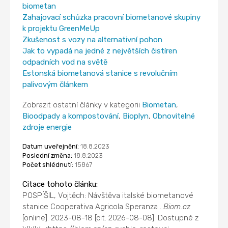
biometan
Zahajovací schůzka pracovní biometanové skupiny
k projektu GreenMeUp
Zkušenost s vozy na alternativní pohon
Jak to vypadá na jedné z největších čistíren
odpadních vod na světě
Estonská biometanová stanice s revolučním
palivovým článkem
Zobrazit ostatní články v kategorii
Biometan
,
Bioodpady a kompostování
,
Bioplyn
,
Obnovitelné
zdroje energie
Datum uveřejnění:
18.8.2023
Poslední změna:
18.8.2023
Počet shlédnutí:
15867
Citace tohoto článku:
POSPÍŠIL, Vojtěch: Návštěva italské biometanové
stanice Cooperativa Agricola Speranza .
Biom.cz
[online]. 2023-08-18 [cit. 2026-08-08]. Dostupné z