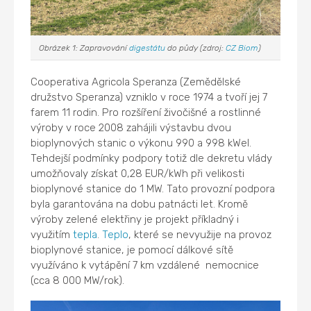
Obrázek 1: Zapravování
digestátu
do půdy (zdroj:
CZ Biom
)
Cooperativa Agricola Speranza (Zemědělské
družstvo Speranza) vzniklo v roce 1974 a tvoří jej 7
farem 11 rodin. Pro rozšíření živočišné a rostlinné
výroby v roce 2008 zahájili výstavbu dvou
bioplynových stanic o výkonu 990 a 998 kWel.
Tehdejší podmínky podpory totiž dle dekretu vlády
umožňovaly získat 0,28 EUR/kWh při velikosti
bioplynové stanice do 1 MW. Tato provozní podpora
byla garantována na dobu patnácti let. Kromě
výroby zelené elektřiny je projekt příkladný i
využitím
tepla
.
Teplo
, které se nevyužije na provoz
bioplynové stanice, je pomocí dálkové sítě
využíváno k vytápění 7 km vzdálené nemocnice
(cca 8 000 MW/rok).