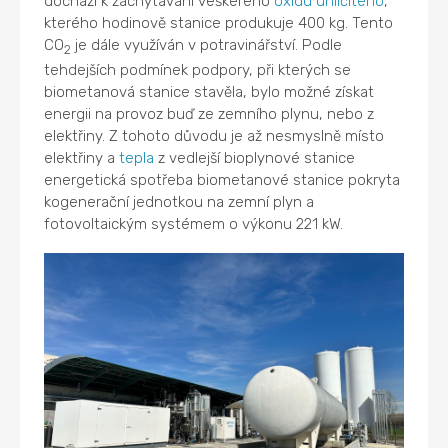
dochází k zachytávání veškerého
oxidu uhličitého
,
kterého hodinově stanice produkuje 400 kg. Tento
CO
je dále využíván v potravinářství. Podle
2
tehdejších podmínek podpory, při kterých se
biometanová stanice stavěla, bylo možné získat
energii na provoz buď ze zemního plynu, nebo z
elektřiny. Z tohoto důvodu je až nesmyslně místo
elektřiny a
tepla
z vedlejší bioplynové stanice
energetická spotřeba biometanové stanice pokryta
kogenerační jednotkou na zemní plyn a
fotovoltaickým systémem o výkonu 221 kW.