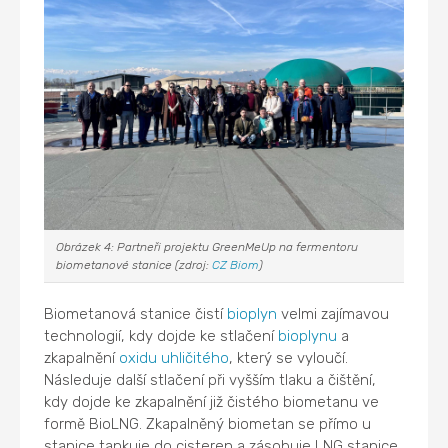
Obrázek 4: Partneři projektu GreenMeUp na fermentoru
biometanové stanice (zdroj:
CZ Biom
)
Biometanová stanice čistí
bioplyn
velmi zajímavou
technologií, kdy dojde ke stlačení
bioplynu
a
zkapalnění
oxidu uhličitého
, který se vyloučí.
Následuje další stlačení při vyšším tlaku a čištění,
kdy dojde ke zkapalnění již čistého biometanu ve
formě BioLNG. Zkapalněný biometan se přímo u
stanice tankuje do cisteren a zásobuje LNG stanice