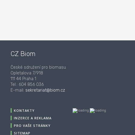
CZ Biom
České sdružení pro biomasu
Opletalova 7/918
111 44 Praha 1
Tel.: 604 856 036
E-mail:
sekretariat@biom.cz
KONTAKTY
INZERCE A REKLAMA
PRO VAŠE STRÁNKY
SITEMAP