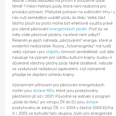
sklizně. Česká republika má přitom v současné době
téměř 1 milion hektarů půdy, která není nezbytná pro
produkci potravin. Přebytek potravin na světovém trhu i u
nás nutí zemědělce uvádět půdu do klidu. Velká část
těchto ploch by proto mohla být efektivně využita právě
pro cílené pěstování
energetických plodin
. Proč by se
měly stále pěstovat plodiny, na které není odbyt?
Řešením je jejich náhrada „pěstováním“ energie, které je
evidentní nedostatek. Rozvoj „fytoenergetiky“ má tudíž
velký význam i pro
stabilitu
činnosti zemědělské, což dále
navazuje na význam pro údržbu kulturní krajiny: budou-li
důsledně všechny plochy půdy řádně obdělané, nebude
se vyskytovat nežádoucí zaplevelení, což významně
přispěje ke zlepšení vzhledu krajiny.
Významným přínosem pro pěstování energetických
rostlin jsou
dotace
MZe
, které jsou poskytovány
pěstitelům již od r. 2001. Původně se jednalo o program
„půda do klidu“, po vstupu ČR do EU jsou
dotace
poskytovány ze zdrojů ČR, v r. 2004 v částce 2000 Kč/ha.
V r. 2005 se bohužel tato skupina „bylin pro energetické