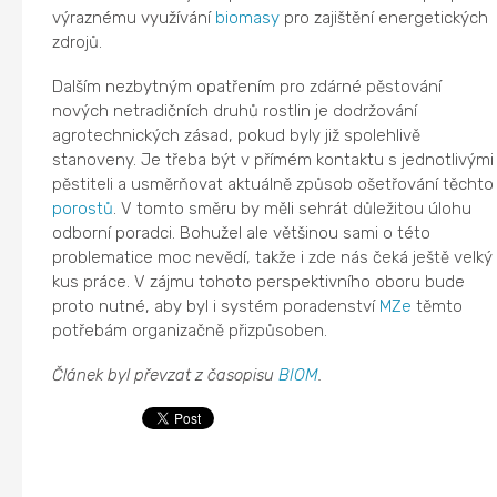
výraznému využívání
biomasy
pro zajištění energetických
zdrojů.
Dalším nezbytným opatřením pro zdárné pěstování
nových netradičních druhů rostlin je dodržování
agrotechnických zásad, pokud byly již spolehlivě
stanoveny. Je třeba být v přímém kontaktu s jednotlivými
pěstiteli a usměrňovat aktuálně způsob ošetřování těchto
porostů
. V tomto směru by měli sehrát důležitou úlohu
odborní poradci. Bohužel ale většinou sami o této
problematice moc nevědí, takže i zde nás čeká ještě velký
kus práce. V zájmu tohoto perspektivního oboru bude
proto nutné, aby byl i systém poradenství
MZe
těmto
potřebám organizačně přizpůsoben.
Článek byl převzat z časopisu
BIOM
.