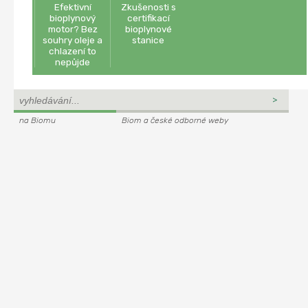
Efektivní
Zkušenosti s
bioplynový
certifikací
motor? Bez
bioplynové
souhry oleje a
stanice
chlazení to
nepůjde
na Biomu
Biom a české odborné weby