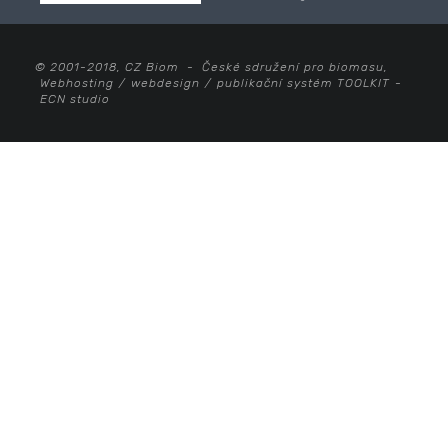
© 2001-2018, CZ Biom - České sdružení pro biomasu,
Webhosting
/
webdesign
/
publikační systém TOOLKIT
-
ECN studio