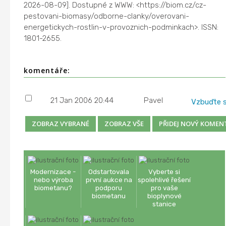
2026-08-09]. Dostupné z WWW: <https://biom.cz/cz-
pestovani-biomasy/odborne-clanky/overovani-
energetickych-rostlin-v-provoznich-podminkach>. ISSN:
1801-2655.
komentáře:
21 Jan 2006 20:44
Pavel
Vzbuďte 
Modernizace -
Odstartovala
Vyberte si
nebo výroba
první aukce na
spolehlivé řešení
biometanu?
podporu
pro vaše
biometanu
bioplynové
stanice