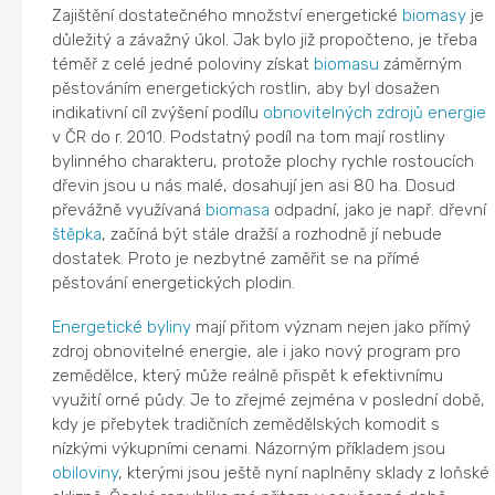
Zajištění dostatečného množství energetické
biomasy
je
důležitý a závažný úkol. Jak bylo již propočteno, je třeba
téměř z celé jedné poloviny získat
biomasu
záměrným
pěstováním energetických rostlin, aby byl dosažen
indikativní cíl zvýšení podílu
obnovitelných zdrojů energie
v ČR do r. 2010. Podstatný podíl na tom mají rostliny
bylinného charakteru, protože plochy rychle rostoucích
dřevin jsou u nás malé, dosahují jen asi 80 ha. Dosud
převážně využívaná
biomasa
odpadní, jako je např. dřevní
štěpka
, začíná být stále dražší a rozhodně jí nebude
dostatek. Proto je nezbytné zaměřit se na přímé
pěstování energetických plodin.
Energetické byliny
mají přitom význam nejen jako přímý
zdroj obnovitelné energie, ale i jako nový program pro
zemědělce, který může reálně přispět k efektivnímu
využití orné půdy. Je to zřejmé zejména v poslední době,
kdy je přebytek tradičních zemědělských komodit s
nízkými výkupními cenami. Názorným příkladem jsou
obiloviny
, kterými jsou ještě nyní naplněny sklady z loňské