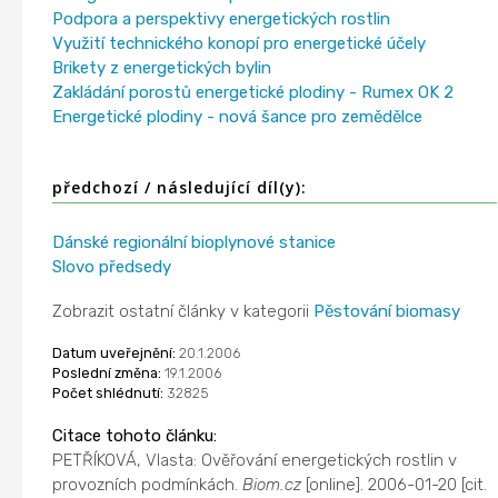
Podpora a perspektivy energetických rostlin
Využití technického konopí pro energetické účely
Brikety z energetických bylin
Zakládání porostů energetické plodiny - Rumex OK 2
Energetické plodiny - nová šance pro zemědělce
předchozí / následující díl(y):
Dánské regionální bioplynové stanice
Slovo předsedy
Zobrazit ostatní články v kategorii
Pěstování biomasy
Datum uveřejnění:
20.1.2006
Poslední změna:
19.1.2006
Počet shlédnutí:
32825
Citace tohoto článku:
PETŘÍKOVÁ, Vlasta: Ověřování energetických rostlin v
provozních podmínkách.
Biom.cz
[online]. 2006-01-20 [cit.