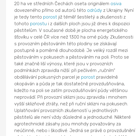
20 ha ve středních Čechách oseta originálem
osiva
dovezeného přímo od autorů této
odrůdy
z Ukrajiny. Nyní
je tedy tento
porost
již téměř šestiletý a zkušenosti z
tohoto
porostu
i z dalších ploch jsou již dnes k dispozici
pěstitelům. V současné době je plocha energetického
šťovíku v celé ČR více než 1300 ha orné půdy. Zkušenosti
s provozním pěstováním této plodiny se získávají
postupně a poměrně dlouhodobě. Je veliký rozdíl mezi
pěstováním v pokusech a pěstováním na poli. Proto se
také značně liší výnosy, které jsou v provozních
podmínkách zpravidla nižší: při pečlivém „ručním“
obdělávání pokusných parcel je
porost
pravidelně
okopáván a půda je tak dostatečně provzdušňována,
kdežto na poli se zatím provzdušňování půdy většinou
neprovádí. Při provozní sklizni jsou zpravidla i mnohem
vyšší sklizňové ztráty, než při ruční sklizni na pokusech.
Uplatňování provozních zkušeností u jednotlivých
pěstitelů ale není vždy důsledné a jednoduché. Některé
agrotechnické zásahy jsou mnohdy považovány za
neúčinné, nebo i škodlivé. Jedná se právě o provzdušnění