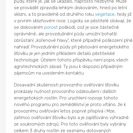
půdy, které je, jak se ukázalo, naprosto nezbytné. Může
se provádět zpravidla lehkým diskováním, hned po letní
sklizni, a to pravidelně od druhého roku
vegetace
, tedy již
v prvním sklizňovém roce. Logicky se pěstitelé obávají, že
se diskováním
porost
poškodí, což je sice částečně
oprávněné, ale provzdušnění půdy umožní bohatší
obrůstání „kořenové hlavy“, které případné poškození plně
nahradí. Provzdušnění půdy při pěstování energetického
šťovíku je jen jedním příkladem detailů pěstitelské
technologie. Účelem tohoto příspěvku není popis všech
agrotechnických zásad. Ty jsou k dispozici případným
zájemcům na uvedeném kontaktu.
Dosavadní zkušenosti provozního ověřování šťovíku
prokázaly nutnost provozního odzkoušení i dalších
energetických rostlin. Pro urychlení rozvoje tohoto
nového programu pro zemědělství je proto vítáno, že k
provoznímu ověřování letos poprvé přispívá i Mze,
zatímco ověřování šťovíku bylo a je zajišťováno výhradně
ze soukromých zdrojů. Pro toto ověřování byly vybrány
celkem 3 druhy rostlin ze seznamu dotovaných