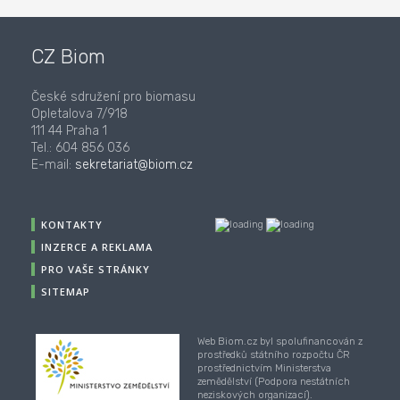
CZ Biom
České sdružení pro biomasu
Opletalova 7/918
111 44 Praha 1
Tel.: 604 856 036
E-mail:
sekretariat@biom.cz
KONTAKTY
INZERCE A REKLAMA
PRO VAŠE STRÁNKY
SITEMAP
Web Biom.cz byl spolufinancován z
prostředků státního rozpočtu ČR
prostřednictvím Ministerstva
zemědělství (Podpora nestátních
neziskových organizací).