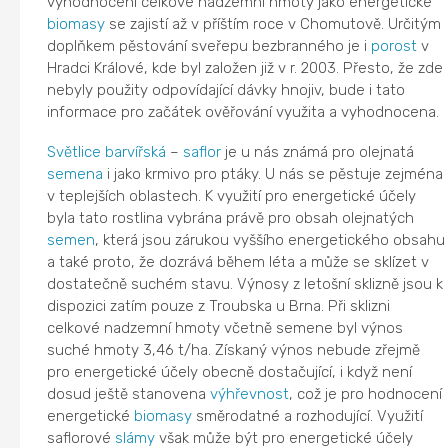
vyhodnocení celkové nadzemní hmoty jako energetické
biomasy
se zajistí až v příštím roce v Chomutově. Určitým
doplňkem pěstování sveřepu bezbranného je i
porost
v
Hradci Králové, kde byl založen již v r. 2003. Přesto, že zde
nebyly použity odpovídající dávky hnojiv, bude i tato
informace pro začátek ověřování využita a vyhodnocena.
Světlice barvířská
–
saflor
je u nás známá pro olejnatá
semena
i jako krmivo pro ptáky. U nás se pěstuje zejména
v teplejších oblastech. K využití pro energetické účely
byla tato rostlina vybrána právě pro obsah olejnatých
semen
, která jsou zárukou vyššího energetického obsahu
a také proto, že dozrává během léta a může se sklízet v
dostatečně suchém stavu. Výnosy z letošní sklizně jsou k
dispozici zatím pouze z Troubska u Brna. Při sklizni
celkové nadzemní hmoty včetně semene byl výnos
suché hmoty 3,46 t/ha. Získaný výnos nebude zřejmě
pro energetické účely obecně dostačující, i když není
dosud ještě stanovena
výhřevnost
, což je pro hodnocení
energetické
biomasy
směrodatné a rozhodující. Využití
saflorové
slámy
však může být pro energetické účely