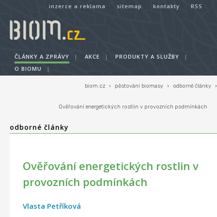
inzerce a reklama
sitemap
kontakty
RSS
ČLÁNKY A ZPRÁVY
|
AKCE
|
PRODUKTY A SLUŽBY
|
O BIOMU
|
biom.cz
›
pěstování biomasy
›
odborné články
›
Ověřování energetických rostlin v provozních podmínkách
odborné články
Ověřování energetických rostlin v
provozních podmínkách
Vlasta Petříková