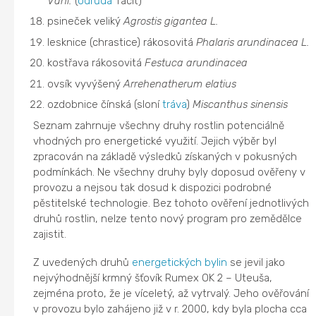
Vahl.
(
odrůda
Tacit)
psineček veliký
Agrostis gigantea L.
lesknice (chrastice) rákosovitá
Phalaris arundinacea L.
kostřava rákosovitá
Festuca arundinacea
ovsík vyvýšený
Arrehenatherum elatius
ozdobnice čínská (sloní
tráva
)
Miscanthus sinensis
Seznam zahrnuje všechny druhy rostlin potenciálně
vhodných pro energetické využití. Jejich výběr byl
zpracován na základě výsledků získaných v pokusných
podmínkách. Ne všechny druhy byly doposud ověřeny v
provozu a nejsou tak dosud k dispozici podrobné
pěstitelské technologie. Bez tohoto ověření jednotlivých
druhů rostlin, nelze tento nový program pro zemědělce
zajistit.
Z uvedených druhů
energetických bylin
se jevil jako
nejvýhodnější krmný šťovík Rumex OK 2 – Uteuša,
zejména proto, že je víceletý, až vytrvalý. Jeho ověřování
v provozu bylo zahájeno již v r. 2000, kdy byla plocha cca