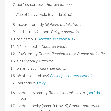
hořčice sarepská
Barsica juncea
2. Víceleté a vytrvalé (dvouděložné)
mužák prorostlý
Silphium perfoliatum L.
jestřabina východní
Galega orientalis
topinambur
Helianthus tuberosus
L.
čičorka pestrá
Coronilla varia L.
šťovík krmný
Rumex tianshanicus x Rumex patientia
sléz vytrvalý
Kitaibelia
oman pravý
Inula helenium L.
bělotrn kulatohlavý
Echinops sphaerocephalus
3. Energetické
trávy
sveřep bezbranný
Bromus inermis Leyss.
(
odrůda
Tribun )
sveřep horský (samužníkovitý)
Bromus carharticus