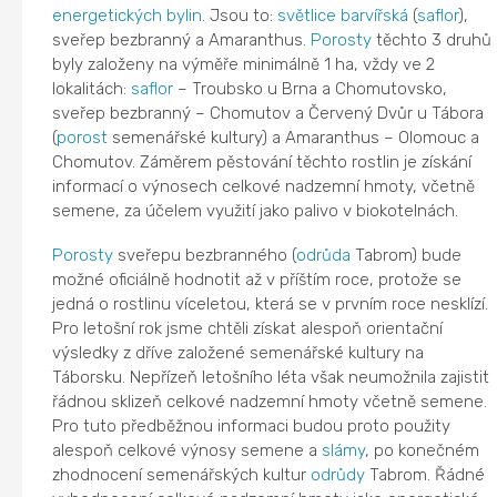
energetických bylin
. Jsou to:
světlice barvířská
(
saflor
),
sveřep bezbranný a Amaranthus.
Porosty
těchto 3 druhů
byly založeny na výměře minimálně 1 ha, vždy ve 2
lokalitách:
saflor
– Troubsko u Brna a Chomutovsko,
sveřep bezbranný – Chomutov a Červený Dvůr u Tábora
(
porost
semenářské kultury) a Amaranthus – Olomouc a
Chomutov. Záměrem pěstování těchto rostlin je získání
informací o výnosech celkové nadzemní hmoty, včetně
semene, za účelem využití jako palivo v biokotelnách.
Porosty
sveřepu bezbranného (
odrůda
Tabrom) bude
možné oficiálně hodnotit až v příštím roce, protože se
jedná o rostlinu víceletou, která se v prvním roce nesklízí.
Pro letošní rok jsme chtěli získat alespoň orientační
výsledky z dříve založené semenářské kultury na
Táborsku. Nepřízeň letošního léta však neumožnila zajistit
řádnou sklizeň celkové nadzemní hmoty včetně semene.
Pro tuto předběžnou informaci budou proto použity
alespoň celkové výnosy semene a
slámy
, po konečném
zhodnocení semenářských kultur
odrůdy
Tabrom. Řádné