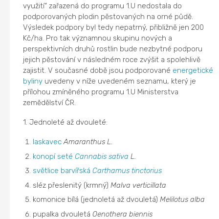
využití“ zařazená do programu 1.U nedostala do
podporovaných plodin pěstovaných na orné půdě.
Výsledek podpory byl tedy nepatrný, přibližně jen 200
Kč/ha. Pro tak významnou skupinu nových a
perspektivních druhů rostlin bude nezbytné podporu
jejich pěstování v následném roce zvýšit a spolehlivě
zajistit. V současné době jsou podporované
energetické
byliny
uvedeny v níže uvedeném seznamu, který je
přílohou zmíněného programu 1.U Ministerstva
zemědělství ČR.
1. Jednoleté až dvouleté:
laskavec
Amaranthus L.
konopí seté
Cannabis sativa
L.
světlice barvířská
Carthamus tinctorius
sléz přeslenitý (krmný)
Malva verticillata
komonice bílá (jednoletá až dvouletá)
Melilotus alba
pupalka dvouletá
Oenothera biennis