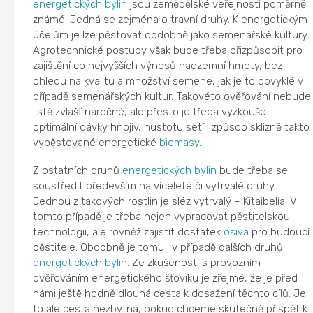
energetických bylin
jsou zemědělské veřejnosti poměrně
známé. Jedná se zejména o travní druhy. K energetickým
účelům je lze pěstovat obdobně jako semenářské kultury.
Agrotechnické postupy však bude třeba přizpůsobit pro
zajištění co nejvyšších výnosů nadzemní hmoty, bez
ohledu na kvalitu a množství semene, jak je to obvyklé v
případě semenářských kultur. Takovéto ověřování nebude
jistě zvlášť náročné, ale přesto je třeba vyzkoušet
optimální dávky hnojiv, hustotu setí i způsob sklizně takto
vypěstované energetické
biomasy
.
Z ostatních druhů
energetických bylin
bude třeba se
soustředit především na víceleté či vytrvalé druhy.
Jednou z takových rostlin je sléz vytrvalý – Kitaibelia. V
tomto případě je třeba nejen vypracovat pěstitelskou
technologii, ale rovněž zajistit dostatek
osiva
pro budoucí
pěstitele. Obdobně je tomu i v případě dalších druhů
energetických bylin
. Ze zkušeností s provozním
ověřováním energetického šťovíku je zřejmé, že je před
námi ještě hodně dlouhá cesta k dosažení těchto cílů. Je
to ale cesta nezbytná, pokud chceme skutečně přispět k