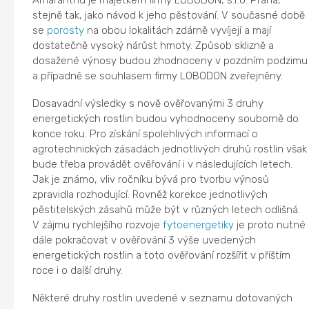
stejně tak, jako návod k jeho pěstování. V současné době
se
porosty
na obou lokalitách zdárně vyvíjejí a mají
dostatečně vysoký nárůst hmoty. Způsob sklizně a
dosažené výnosy budou zhodnoceny v pozdním podzimu
a případně se souhlasem firmy LOBODON zveřejněny.
Dosavadní výsledky s nově ověřovanými 3 druhy
energetických rostlin budou vyhodnoceny souborně do
konce roku. Pro získání spolehlivých informací o
agrotechnických zásadách jednotlivých druhů rostlin však
bude třeba provádět ověřování i v následujících letech.
Jak je známo, vliv ročníku bývá pro tvorbu výnosů
zpravidla rozhodující. Rovněž korekce jednotlivých
pěstitelských zásahů může být v různých letech odlišná.
V zájmu rychlejšího rozvoje
fytoenergetiky
je proto nutné
dále pokračovat v ověřování 3 výše uvedených
energetických rostlin a toto ověřování rozšířit v příštím
roce i o další druhy.
Některé druhy rostlin uvedené v seznamu dotovaných