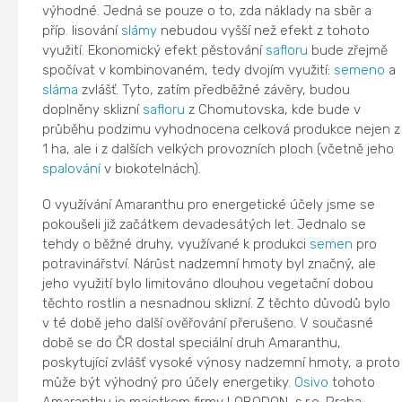
výhodné. Jedná se pouze o to, zda náklady na sběr a
příp. lisování
slámy
nebudou vyšší než efekt z tohoto
využití. Ekonomický efekt pěstování
safloru
bude zřejmě
spočívat v kombinovaném, tedy dvojím využití:
semeno
a
sláma
zvlášť. Tyto, zatím předběžné závěry, budou
doplněny sklizní
safloru
z Chomutovska, kde bude v
průběhu podzimu vyhodnocena celková produkce nejen z
1 ha, ale i z dalších velkých provozních ploch (včetně jeho
spalování
v biokotelnách).
O využívání Amaranthu pro energetické účely jsme se
pokoušeli již začátkem devadesátých let. Jednalo se
tehdy o běžné druhy, využívané k produkci
semen
pro
potravinářství. Nárůst nadzemní hmoty byl značný, ale
jeho využití bylo limitováno dlouhou vegetační dobou
těchto rostlin a nesnadnou sklizní. Z těchto důvodů bylo
v té době jeho další ověřování přerušeno. V současné
době se do ČR dostal speciální druh Amaranthu,
poskytující zvlášť vysoké výnosy nadzemní hmoty, a proto
může být výhodný pro účely energetiky.
Osivo
tohoto
Amaranthu je majetkem firmy LOBODON, s.r.o. Praha,