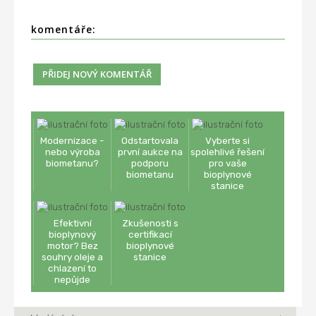
komentáře:
Modernizace -
Odstartovala
Vyberte si
nebo výroba
první aukce na
spolehlivé řešení
biometanu?
podporu
pro vaše
biometanu
bioplynové
stanice
Efektivní
Zkušenosti s
bioplynový
certifikací
motor? Bez
bioplynové
souhry oleje a
stanice
chlazení to
nepůjde