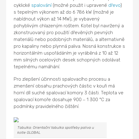
cyklické
spalování
(možné použit i upravené
dřevo
)
s tepelným výkonem až do 6 786 kW (možné je
nabídnout výkon až 14 MW), je vybavený
pohyblivým chlazeným roštem. Kotel byl navržený a
zkonstruovaný pro použití dřevěných pevných
materiálů nebo podobných materiálů, a alternativně
pro kapaliny nebo plynná paliva. Nosná konstrukce s
horizontálním uspořádáním je vyráběná z 10 až 12
mm silných ocelových desek schopných odolávat
tepelnému namáhání.
Pro zlepšení účinnosti spalovacího procesu a
zmenšení obsahu prachových částic v kouři má
horní díl suché spalovací komory 3 části. Teplota ve
spalovací komoře dosahuje 900
1 300 °C za
–
podmínky pravidelného čištění.
Tabulka: Orientační tabulka spotřeby paliva u
kotle GLOBAL