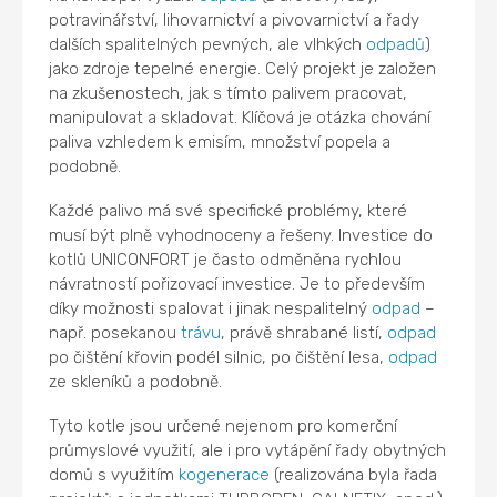
potravinářství, lihovarnictví a pivovarnictví a řady
dalších spalitelných pevných, ale vlhkých
odpadů
)
jako zdroje tepelné energie. Celý projekt je založen
na zkušenostech, jak s tímto palivem pracovat,
manipulovat a skladovat. Klíčová je otázka chování
paliva vzhledem k emisím, množství popela a
podobně.
Každé palivo má své specifické problémy, které
musí být plně vyhodnoceny a řešeny. Investice do
kotlů UNICONFORT je často odměněna rychlou
návratností pořizovací investice. Je to především
díky možnosti spalovat i jinak nespalitelný
odpad
–
např. posekanou
trávu
, právě shrabané listí,
odpad
po čištění křovin podél silnic, po čištění lesa,
odpad
ze skleníků a podobně.
Tyto kotle jsou určené nejenom pro komerční
průmyslové využití, ale i pro vytápění řady obytných
domů s využitím
kogenerace
(realizována byla řada