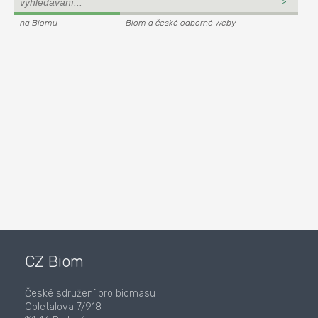
na Biomu
Biom a české odborné weby
CZ Biom
České sdružení pro biomasu
Opletalova 7/918