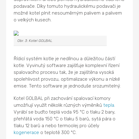
podavače. Díky tomuto hydraulickému podavači je
možné kotel plnit nesouměrným palivem a palivem
o velkých kusech.
Obr. 3: Kotel GOLBAL
Řídicí systém kotle je nedílnou a důležitou částí
kotle. Vyvinutý software zajišťuje komplexní řízení
spalovacího procesu tak, že je zajištěna vysoká
spolehlivost provozu, optimalizace výkonu a nízké
emise. Tento software je jednoduše srozumitelný.
Kotel GOLBAL při zachování spalovací komory
umožňují využít několik různých výměníků
tepla
.
Vyrábí se buďto teplá voda 95 °C o tlaku 2 bary,
přehřátá voda 150 °C o tlaku 5 barů, sytá pára o
tlaku 12 barů a nebo termoolej pro účely
kogenerace
o teplotě 300 °C.