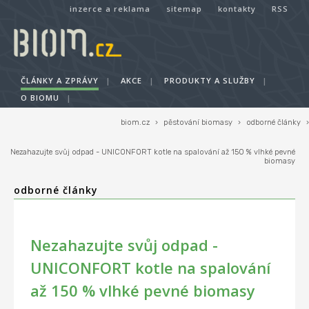
inzerce a reklama
sitemap
kontakty
RSS
ČLÁNKY A ZPRÁVY
|
AKCE
|
PRODUKTY A SLUŽBY
|
O BIOMU
|
biom.cz
›
pěstování biomasy
›
odborné články
›
Nezahazujte svůj odpad - UNICONFORT kotle na spalování až 150 % vlhké pevné
biomasy
odborné články
Nezahazujte svůj odpad -
UNICONFORT kotle na spalování
až 150 % vlhké pevné biomasy