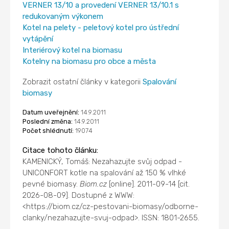
VERNER 13/10 a provedení VERNER 13/10.1 s
redukovaným výkonem
Kotel na pelety - peletový kotel pro ústřední
vytápění
Interiérový kotel na biomasu
Kotelny na biomasu pro obce a města
Zobrazit ostatní články v kategorii
Spalování
biomasy
Datum uveřejnění:
14.9.2011
Poslední změna:
14.9.2011
Počet shlédnutí:
19074
Citace tohoto článku:
KAMENICKÝ, Tomáš: Nezahazujte svůj odpad -
UNICONFORT kotle na spalování až 150 % vlhké
pevné biomasy.
Biom.cz
[online]. 2011-09-14 [cit.
2026-08-09]. Dostupné z WWW:
<https://biom.cz/cz-pestovani-biomasy/odborne-
clanky/nezahazujte-svuj-odpad>. ISSN: 1801-2655.