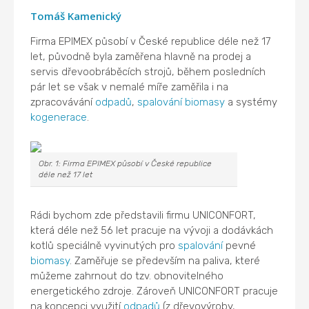
Tomáš Kamenický
Firma EPIMEX působí v České republice déle než 17
let, původně byla zaměřena hlavně na prodej a
servis dřevoobráběcích strojů, během posledních
pár let se však v nemalé míře zaměřila i na
zpracovávání
odpadů
,
spalování
biomasy
a systémy
kogenerace
.
Obr. 1: Firma EPIMEX působí v České republice
déle než 17 let
Rádi bychom zde představili firmu UNICONFORT,
která déle než 56 let pracuje na vývoji a dodávkách
kotlů speciálně vyvinutých pro
spalování
pevné
biomasy
. Zaměřuje se především na paliva, které
můžeme zahrnout do tzv. obnovitelného
energetického zdroje. Zároveň UNICONFORT pracuje
na koncepci využití
odpadů
(z dřevovýroby,