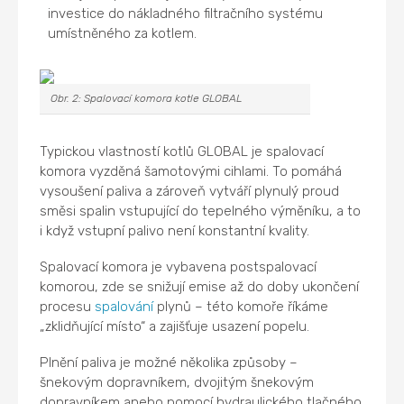
investice do nákladného filtračního systému
umístněného za kotlem.
Obr. 2: Spalovací komora kotle GLOBAL
Typickou vlastností kotlů GLOBAL je spalovací
komora vyzděná šamotovými cihlami. To pomáhá
vysoušení paliva a zároveň vytváří plynulý proud
směsi spalin vstupující do tepelného výměníku, a to
i když vstupní palivo není konstantní kvality.
Spalovací komora je vybavena postspalovací
komorou, zde se snižují emise až do doby ukončení
procesu
spalování
plynů – této komoře říkáme
„zklidňující místo“ a zajišťuje usazení popelu.
Plnění paliva je možné několika způsoby –
šnekovým dopravníkem, dvojitým šnekovým
dopravníkem anebo pomocí hydraulického tlačného