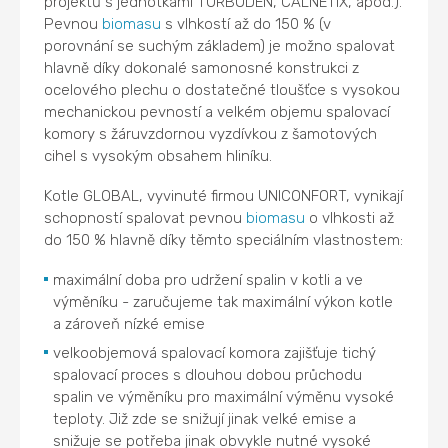
projektů s jednotkami TURBODEN, CALNETIX, apod.).
Pevnou
biomasu
s vlhkostí až do 150 % (v
porovnání se suchým základem) je možno spalovat
hlavně díky dokonalé samonosné konstrukci z
ocelového plechu o dostatečné tloušťce s vysokou
mechanickou pevností a velkém objemu spalovací
komory s žáruvzdornou vyzdívkou z šamotových
cihel s vysokým obsahem hliníku.
Kotle GLOBAL, vyvinuté firmou UNICONFORT, vynikají
schopností spalovat pevnou
biomasu
o vlhkosti až
do 150 % hlavně díky těmto speciálním vlastnostem:
maximální doba pro udržení spalin v kotli a ve
výměníku - zaručujeme tak maximální výkon kotle
a zároveň nízké emise
velkoobjemová spalovací komora zajišťuje tichý
spalovací proces s dlouhou dobou průchodu
spalin ve výměníku pro maximální výměnu vysoké
teploty. Již zde se snižují jinak velké emise a
snižuje se potřeba jinak obvykle nutné vysoké