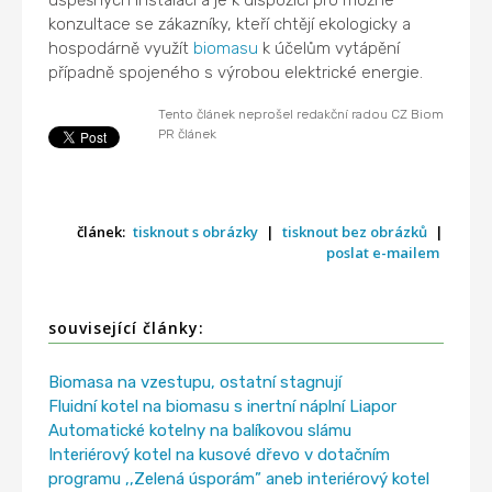
úspěšných instalací a je k dispozici pro možné
konzultace se zákazníky, kteří chtějí ekologicky a
hospodárně využít
biomasu
k účelům vytápění
případně spojeného s výrobou elektrické energie.
Tento článek neprošel redakční radou CZ Biom
PR článek
článek:
tisknout s obrázky
|
tisknout bez obrázků
|
poslat e-mailem
související články:
Biomasa na vzestupu, ostatní stagnují
Fluidní kotel na biomasu s inertní náplní Liapor
Automatické kotelny na balíkovou slámu
Interiérový kotel na kusové dřevo v dotačním
programu ,,Zelená úsporám” aneb interiérový kotel