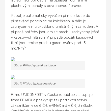
izolační schopností a má opláštění ochrannými
plechovými panely s povrchovou úpravou.
Popel je automaticky vyvážen přímo z kotle do
přistavěné popelnice na kolečkách, a dále je
zachycen v multi-cyklonu umístněným za kotlem. V
případě potřeby jsou emise prachu zachyceny ještě
v kapsových filtrech. V případě použití kapsových
filtrů jsou emise prachu garantovány pod 15
3
mg/Nm
.
Obr. 6: Příklad typické instalace
Obr. 7: Příklad typické instalace
Firmu UNICONFORT v České republice zastupuje
firma EPIMEX a poskytuje tak perfektní servis
zákazníkům v celé ČR. EPIMEX má v ČR již několik