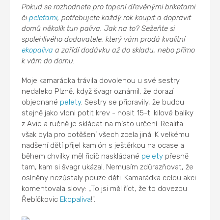
Pokud se rozhodnete pro topení dřevěnými briketami
či
peletami
, potřebujete každý rok koupit a dopravit
domů několik tun paliva. Jak na to? Sežeňte si
spolehlivého dodavatele, který vám prodá kvalitní
ekopaliva
a zařídí dodávku až do skladu, nebo přímo
k vám do domu.
Moje kamarádka trávila dovolenou u své sestry
nedaleko Plzně, když švagr oznámil, že dorazí
objednané
pelety
. Sestry se připravily, že budou
stejně jako vloni potit krev - nosit 15-ti kilové balíky
z Avie a ručně je skládat na místo určení. Realita
však byla pro potěšení všech zcela jiná. K velkému
nadšení dětí přijel kamión s ještěrkou na ocase a
během chvilky měl řidič naskládané
pelety
přesně
tam, kam si švagr ukázal. Nemusím zdůrazňovat, že
oslněny nezůstaly pouze děti. Kamarádka celou akci
komentovala slovy: „To jsi měl říct, že to dovezou
Řebíčkovic
Ekopaliva
!".