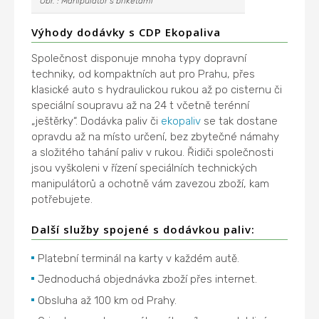
Obr. : Manipulátor s briketami
Výhody dodávky s CDP Ekopaliva
Společnost disponuje mnoha typy dopravní
techniky, od kompaktních aut pro Prahu, přes
klasické auto s hydraulickou rukou až po cisternu či
speciální soupravu až na 24 t včetně terénní
„ještěrky“. Dodávka paliv či
ekopaliv
se tak dostane
opravdu až na místo určení, bez zbytečné námahy
a složitého tahání paliv v rukou. Řidiči společnosti
jsou vyškoleni v řízení speciálních technických
manipulátorů a ochotně vám zavezou zboží, kam
potřebujete.
Další služby spojené s dodávkou paliv:
Platební terminál na karty v každém autě.
Jednoduchá objednávka zboží přes internet.
Obsluha až 100 km od Prahy.