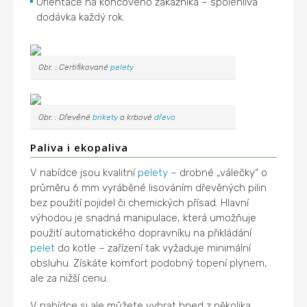
Orientace na koncového zákazníka – spolehlivá
dodávka každý rok.
Obr. : Certifikované
pelety
Obr. : Dřevěné
brikety
a krbové
dřevo
Paliva i ekopaliva
V nabídce jsou kvalitní
pelety
– drobné „válečky“ o
průměru 6 mm vyráběné lisováním dřevěných pilin
bez použití pojidel či chemických přísad. Hlavní
výhodou je snadná manipulace, která umožňuje
použití automatického dopravníku na přikládání
pelet
do kotle – zařízení tak vyžaduje minimální
obsluhu. Získáte komfort podobný topení plynem,
ale za nižší cenu.
V nabídce si ale můžete vybrat hned z několika