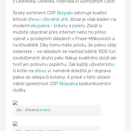
z Liberecka, Ústecka, Plzeňska či východních Čech.
Široký sortiment CDP
Ekopaliv
zahrnuje kvalitní
krbové
dřevo
i
dřevěné uhlí
, důraz je však kladen na
moderní
ekopaliva
-
brikety
a
pelety
. Zboží si
můžete objednat přes internet nebo ho přímo
vybrat v prodejních skladech v Praze-Miškovicích a
na Křivoklátě. Díky tomu máte jistotu, že palivo vždy
seženete – ve skladech se nachází běžně 1000 tun
osvědčených druhů paliv. Nákup kvalitního zboží ale
tvoří jen polovinu úspěchu. Jak každý uživatel
krbu
či kotle na
dřevo
ví, neméně důležitá je i doprava
paliva do sklepa či kotelny. A právě v této oblasti
nabízí společnost CDP
Ekopaliva
bezkonkurenční
služby.
Obr. : Dřevěné
brikety