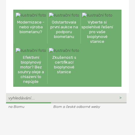
Modernizace -
Odstartovala
Vyberte si
nebo výroba
první aukce na
spolehlivé řešení
biometanu?
podporu
pro vaše
biometanu
bioplynové
stanice
Efektivní
Zkušenosti s
bioplynový
certifikací
motor? Bez
bioplynové
souhry oleje a
stanice
chlazení to
nepůjde
na Biomu
Biom a české odborné weby