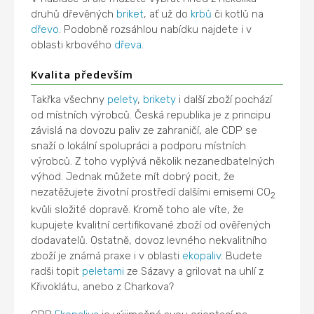
druhů dřevěných
briket
, ať už do
krbů
či kotlů na
dřevo
. Podobně rozsáhlou nabídku najdete i v
oblasti krbového
dřeva
.
Kvalita především
Takřka všechny
pelety
,
brikety
i další zboží pochází
od místních výrobců. Česká republika je z principu
závislá na dovozu paliv ze zahraničí, ale CDP se
snaží o lokální spolupráci a podporu místních
výrobců. Z toho vyplývá několik nezanedbatelných
výhod. Jednak můžete mít dobrý pocit, že
nezatěžujete životní prostředí dalšími emisemi CO
2
kvůli složité dopravě. Kromě toho ale víte, že
kupujete kvalitní certifikované zboží od ověřených
dodavatelů. Ostatně, dovoz levného nekvalitního
zboží je známá praxe i v oblasti
ekopaliv
. Budete
radši topit
peletami
ze Sázavy a grilovat na uhlí z
Křivoklátu, anebo z Charkova?