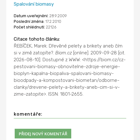
Spalování biomasy
Datum uveřejnění:
28.9.2009
Poslední změna:
17.2.2010
Počet shlédnutí:
22126
Citace tohoto článku:
ŘEBÍČEK, Marek: Dřevěné pelety a brikety aneb čím
si v zimě zatopíte?.
Biom.cz
[online]. 2009-09-28 [cit.
2026-08-10]. Dostupné z WWW: <https://biom.cz/cz-
pestovani-biomasy-obnovitelne-zdroje-energie-
bioplyn-kapalna-biopaliva-spalovani-biomasy-
bioodpady-a-kompostovani-biometan/odborne-
clanky/drevene-pelety-a-brikety-aneb-cim-si-v-
zime-zatopite>. ISSN: 1801-2655.
komentáře: