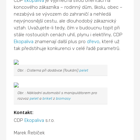
CDP
Ekopaliva
je výjimečná svou orientací na
koncového zákazníka – rodinný dům, školu, obec –
nezabývá se vývozem do zahraničí a nehledá
nejvýnosnější cestu, ale dlouhodobý zákaznický
vztah. Uvažujete-li tedy, čím v budoucnu topit při
stále rostoucích cenách uhlí, plynu i elektřiny, CDP
Ekopaliva
znamenají další plus pro
dřevo
, které už
tak předstihuje konkurenci v celé řadě parametrů.
Obr. : Cisterna při dodávce (foukání)
pelet
Obr. : Nákladní automobil s manipulátorem pro
rozvoz
pelet
a
briket
z
biomasy
Kontakt:
CDP
Ekopaliva
s.r.o.
Marek Řebíček