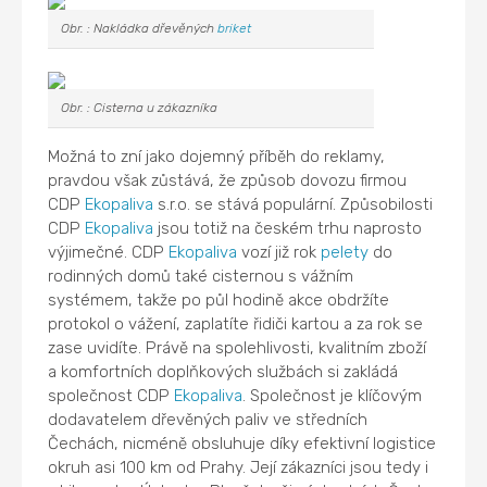
Obr. : Nakládka dřevěných
briket
Obr. : Cisterna u zákazníka
Možná to zní jako dojemný příběh do reklamy,
pravdou však zůstává, že způsob dovozu firmou
CDP
Ekopaliva
s.r.o. se stává populární. Způsobilosti
CDP
Ekopaliva
jsou totiž na českém trhu naprosto
výjimečné. CDP
Ekopaliva
vozí již rok
pelety
do
rodinných domů také cisternou s vážním
systémem, takže po půl hodině akce obdržíte
protokol o vážení, zaplatíte řidiči kartou a za rok se
zase uvidíte. Právě na spolehlivosti, kvalitním zboží
a komfortních doplňkových službách si zakládá
společnost CDP
Ekopaliva
. Společnost je klíčovým
dodavatelem dřevěných paliv ve středních
Čechách, nicméně obsluhuje díky efektivní logistice
okruh asi 100 km od Prahy. Její zákazníci jsou tedy i