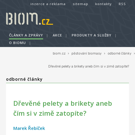
inzerce a reklama
sitemap
kontakty
RSS
ČLÁNKY A ZPRÁVY
|
AKCE
|
PRODUKTY A SLUŽBY
|
O BIOMU
|
biom.cz
›
pěstování biomasy
›
odborné články
›
Dřevěné pelety a brikety aneb čím si v zimě zatopíte?
odborné články
Dřevěné pelety a brikety aneb
čím si v zimě zatopíte?
Marek Řebíček