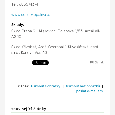
Tel.: 603574374
www.cdp-ekopaliva.cz
Sklady:
Sklad Praha 9 - Miškovice, Polabská 1/53, Areál VIN
AGRO
Sklad Křivoklát, Areál Charcoal 1. Křivoklátská lesní
s.r.o., Karlova Ves 60
PR článek
článek:
tisknout s obrázky
|
tisknout bez obrázků
|
poslat e-mailem
související články: